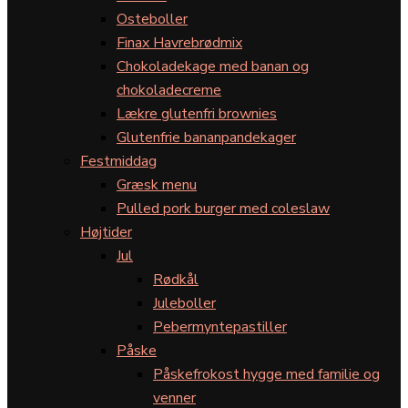
Osteboller
Finax Havrebrødmix
Chokoladekage med banan og
chokoladecreme
Lækre glutenfri brownies
Glutenfrie bananpandekager
Festmiddag
Græsk menu
Pulled pork burger med coleslaw
Højtider
Jul
Rødkål
Juleboller
Pebermyntepastiller
Påske
Påskefrokost hygge med familie og
venner