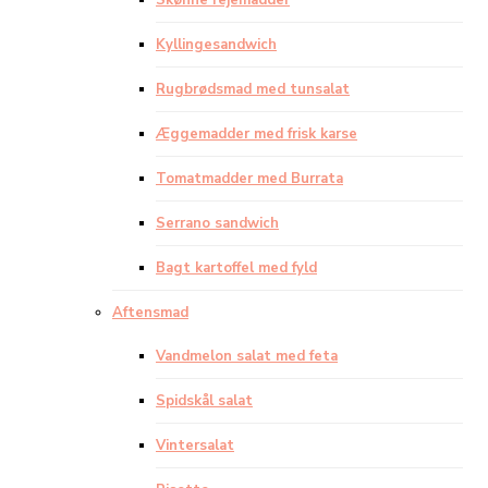
Skønne rejemadder
Kyllingesandwich
Rugbrødsmad med tunsalat
Æggemadder med frisk karse
Tomatmadder med Burrata
Serrano sandwich
Bagt kartoffel med fyld
Aftensmad
Vandmelon salat med feta
Spidskål salat
Vintersalat