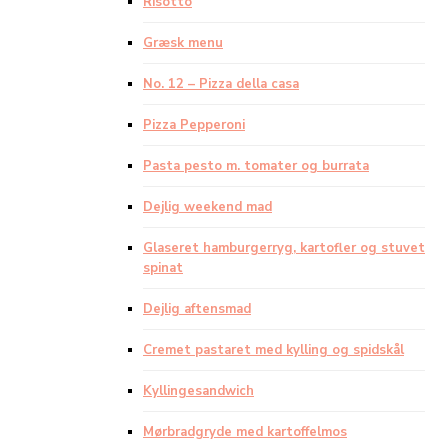
Risotto
Græsk menu
No. 12 – Pizza della casa
Pizza Pepperoni
Pasta pesto m. tomater og burrata
Dejlig weekend mad
Glaseret hamburgerryg, kartofler og stuvet
spinat
Dejlig aftensmad
Cremet pastaret med kylling og spidskål
Kyllingesandwich
Mørbradgryde med kartoffelmos