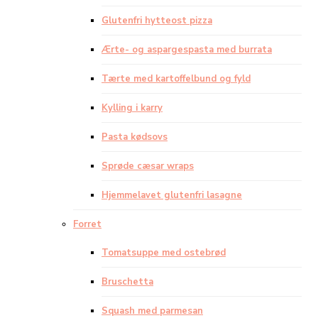
Glutenfri hytteost pizza
Ærte- og aspargespasta med burrata
Tærte med kartoffelbund og fyld
Kylling i karry
Pasta kødsovs
Sprøde cæsar wraps
Hjemmelavet glutenfri lasagne
Forret
Tomatsuppe med ostebrød
Bruschetta
Squash med parmesan