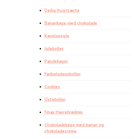
Dejlig frugttærte
Banankage med chokolade
Kanelsnegle
Juleboller
Pandekager
Fødselsdagsboller
Cookies
Osteboller
Finax Havrebrødmix
Chokoladekage med banan og
chokoladecreme