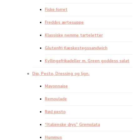
Fiske forret
Freddys ærtesuppe
Klassiske nemme tarteletter
Glutenfri flæskestegssandwich
Kyllingefrikadeller m. Green goddess salat
Dip, Pesto, Dressing og lign.
Mayonnaise
Remoulade
Rød pesto
“Italienske drys” Gremolata
Hummus