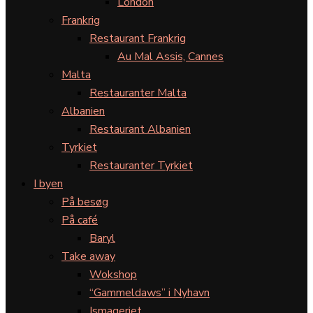
London
Frankrig
Restaurant Frankrig
Au Mal Assis, Cannes
Malta
Restauranter Malta
Albanien
Restaurant Albanien
Tyrkiet
Restauranter Tyrkiet
I byen
På besøg
På café
Baryl
Take away
Wokshop
“Gammeldaws” i Nyhavn
Ismageriet