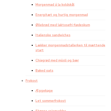
Morgenmad á la koldskål
Energitæt og hurtig morgenmad
Øllebrød med laktosefri flødeskum
Italienske sandwiches
Lækker morgenmadstallerken til mættende
start
Chiagrød med müsli og bær
Baked oats
Frokost
Æggekage
Let sommerfrokost