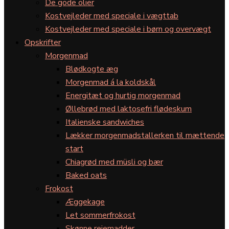
De gode olier
Kostvejleder med speciale i vægttab
Kostvejleder med speciale i børn og overvægt
Opskrifter
Morgenmad
Blødkogte æg
Morgenmad á la koldskål
Energitæt og hurtig morgenmad
Øllebrød med laktosefri flødeskum
Italienske sandwiches
Lækker morgenmadstallerken til mættende
start
Chiagrød med müsli og bær
Baked oats
Frokost
Æggekage
Let sommerfrokost
Skønne rejemadder