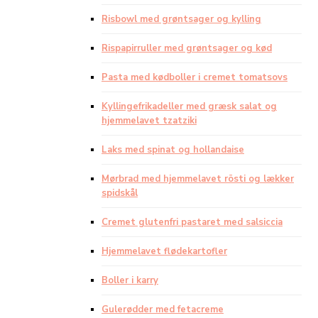
Risbowl med grøntsager og kylling
Rispapirruller med grøntsager og kød
Pasta med kødboller i cremet tomatsovs
Kyllingefrikadeller med græsk salat og
hjemmelavet tzatziki
Laks med spinat og hollandaise
Mørbrad med hjemmelavet rösti og lækker
spidskål
Cremet glutenfri pastaret med salsiccia
Hjemmelavet flødekartofler
Boller i karry
Gulerødder med fetacreme