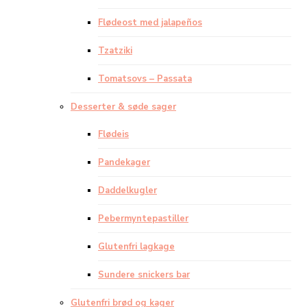
Flødeost med jalapeños
Tzatziki
Tomatsovs – Passata
Desserter & søde sager
Flødeis
Pandekager
Daddelkugler
Pebermyntepastiller
Glutenfri lagkage
Sundere snickers bar
Glutenfri brød og kager