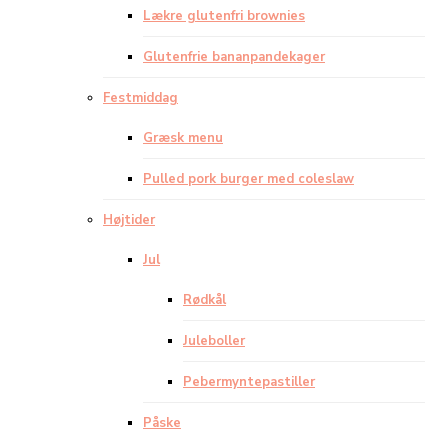
Lækre glutenfri brownies
Glutenfrie bananpandekager
Festmiddag
Græsk menu
Pulled pork burger med coleslaw
Højtider
Jul
Rødkål
Juleboller
Pebermyntepastiller
Påske