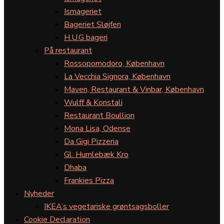
Ismageriet
Bageriet Sløjfen
H.U.G bageri
På restaurant
Rossopomodoro, København
La Vecchia Signora, København
Maven, Restaurant & Vinbar, København
Wulff & Konstali
Restaurant Boullion
Mona Lisa, Odense
Da Gigi Pizzeria
Gl. Humlebæk Kro
Dhaba
Frankies Pizza
Nyheder
IKEA’s vegetariske grøntsagsboller
Cookie Declaration