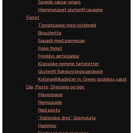
Sprøde cæsar wraps
Hjemmelavet glutenfri lasagne
Forret
Tomatsuppe med ostebrød
Bruschetta
Squash med parmesan
Fiske forret
Freddys ærtesuppe
Klassiske nemme tarteletter
Glutenfri flæskestegssandwich
Kyllingefrikadeller m. Green goddess salat
Dip, Pesto, Dressing og lign.
Mayonnaise
Remoulade
Rød pesto
“Italienske drys” Gremolata
Hummus