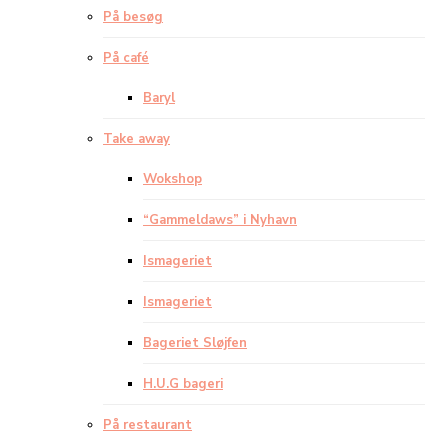
På besøg
På café
Baryl
Take away
Wokshop
“Gammeldaws” i Nyhavn
Ismageriet
Ismageriet
Bageriet Sløjfen
H.U.G bageri
På restaurant