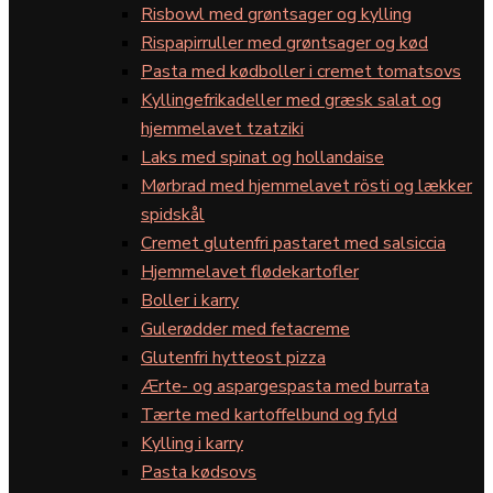
Risbowl med grøntsager og kylling
Rispapirruller med grøntsager og kød
Pasta med kødboller i cremet tomatsovs
Kyllingefrikadeller med græsk salat og
hjemmelavet tzatziki
Laks med spinat og hollandaise
Mørbrad med hjemmelavet rösti og lækker
spidskål
Cremet glutenfri pastaret med salsiccia
Hjemmelavet flødekartofler
Boller i karry
Gulerødder med fetacreme
Glutenfri hytteost pizza
Ærte- og aspargespasta med burrata
Tærte med kartoffelbund og fyld
Kylling i karry
Pasta kødsovs