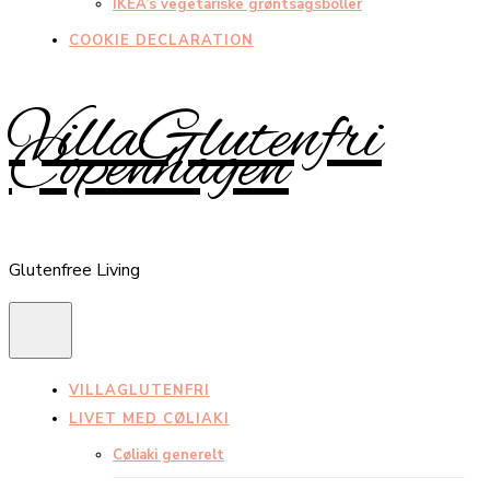
IKEA’s vegetariske grøntsagsboller
COOKIE DECLARATION
VillaGlutenfri
Copenhagen
Glutenfree Living
VILLAGLUTENFRI
LIVET MED CØLIAKI
Cøliaki generelt