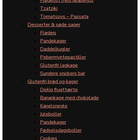
Flødeost med jalapeños
Tzatziki
Tomatsovs – Passata
Desserter & søde sager
Flødeis
Pandekager
Daddelkugler
Pebermyntepastiller
Glutenfri lagkage
Sundere snickers bar
Glutenfri brød og kager
Dejlig frugttærte
Banankage med chokolade
Kanelsnegle
Juleboller
Pandekager
Fødselsdagsboller
Cookies