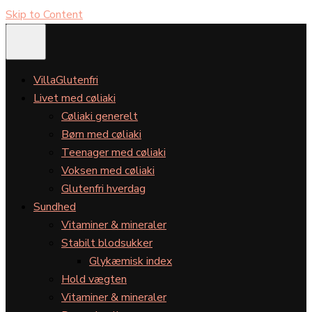
Skip to Content
VillaGlutenfri
Livet med cøliaki
Cøliaki generelt
Børn med cøliaki
Teenager med cøliaki
Voksen med cøliaki
Glutenfri hverdag
Sundhed
Vitaminer & mineraler
Stabilt blodsukker
Glykæmisk index
Hold vægten
Vitaminer & mineraler