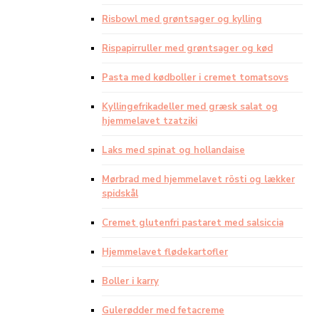
Risbowl med grøntsager og kylling
Rispapirruller med grøntsager og kød
Pasta med kødboller i cremet tomatsovs
Kyllingefrikadeller med græsk salat og
hjemmelavet tzatziki
Laks med spinat og hollandaise
Mørbrad med hjemmelavet rösti og lækker
spidskål
Cremet glutenfri pastaret med salsiccia
Hjemmelavet flødekartofler
Boller i karry
Gulerødder med fetacreme