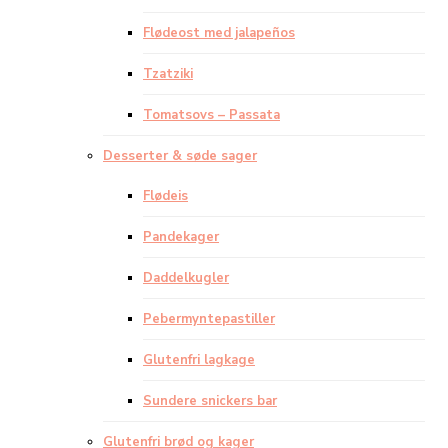
Flødeost med jalapeños
Tzatziki
Tomatsovs – Passata
Desserter & søde sager
Flødeis
Pandekager
Daddelkugler
Pebermyntepastiller
Glutenfri lagkage
Sundere snickers bar
Glutenfri brød og kager