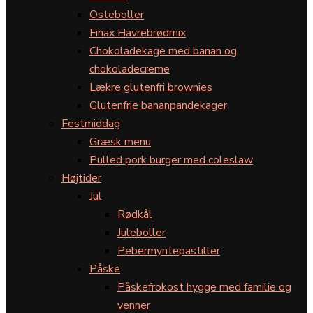
Osteboller
Finax Havrebrødmix
Chokoladekage med banan og
chokoladecreme
Lækre glutenfri brownies
Glutenfrie bananpandekager
Festmiddag
Græsk menu
Pulled pork burger med coleslaw
Højtider
Jul
Rødkål
Juleboller
Pebermyntepastiller
Påske
Påskefrokost hygge med familie og
venner