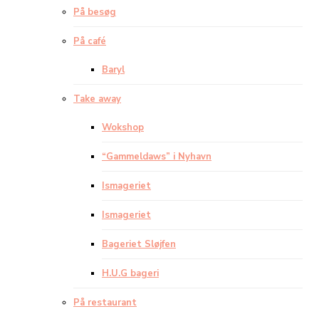
På besøg
På café
Baryl
Take away
Wokshop
“Gammeldaws” i Nyhavn
Ismageriet
Ismageriet
Bageriet Sløjfen
H.U.G bageri
På restaurant