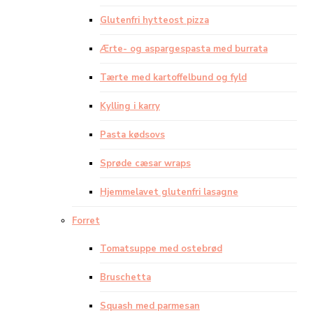
Glutenfri hytteost pizza
Ærte- og aspargespasta med burrata
Tærte med kartoffelbund og fyld
Kylling i karry
Pasta kødsovs
Sprøde cæsar wraps
Hjemmelavet glutenfri lasagne
Forret
Tomatsuppe med ostebrød
Bruschetta
Squash med parmesan