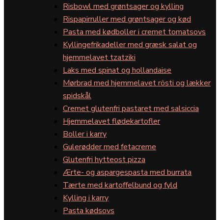
Risbowl med grøntsager og kylling
Rispapirruller med grøntsager og kød
Pasta med kødboller i cremet tomatsovs
Kyllingefrikadeller med græsk salat og
hjemmelavet tzatziki
Laks med spinat og hollandaise
Mørbrad med hjemmelavet rösti og lækker
spidskål
Cremet glutenfri pastaret med salsiccia
Hjemmelavet flødekartofler
Boller i karry
Gulerødder med fetacreme
Glutenfri hytteost pizza
Ærte- og aspargespasta med burrata
Tærte med kartoffelbund og fyld
Kylling i karry
Pasta kødsovs