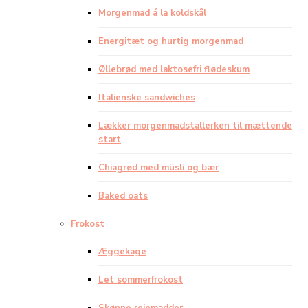
Morgenmad á la koldskål
Energitæt og hurtig morgenmad
Øllebrød med laktosefri flødeskum
Italienske sandwiches
Lækker morgenmadstallerken til mættende
start
Chiagrød med müsli og bær
Baked oats
Frokost
Æggekage
Let sommerfrokost