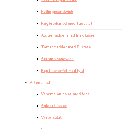
Skønne rejemadder
Kyllingesandwich
Rugbrødsmad med tunsalat
Æggemadder med frisk karse
Tomatmadder med Burrata
Serrano sandwich
Bagt kartoffel med fyld
Aftensmad
Vandmelon salat med feta
Spidskål salat
Vintersalat