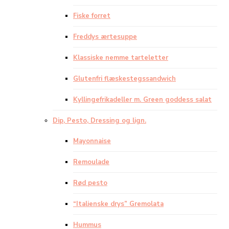
Fiske forret
Freddys ærtesuppe
Klassiske nemme tarteletter
Glutenfri flæskestegssandwich
Kyllingefrikadeller m. Green goddess salat
Dip, Pesto, Dressing og lign.
Mayonnaise
Remoulade
Rød pesto
“Italienske drys” Gremolata
Hummus