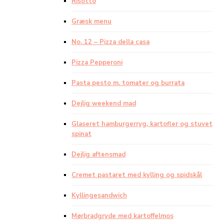
Risotto
Græsk menu
No. 12 – Pizza della casa
Pizza Pepperoni
Pasta pesto m. tomater og burrata
Dejlig weekend mad
Glaseret hamburgerryg, kartofler og stuvet
spinat
Dejlig aftensmad
Cremet pastaret med kylling og spidskål
Kyllingesandwich
Mørbradgryde med kartoffelmos