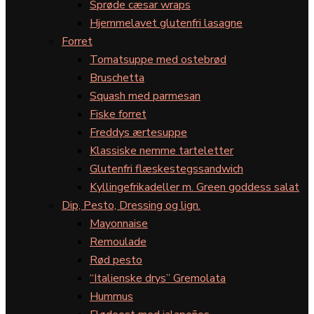
Sprøde cæsar wraps
Hjemmelavet glutenfri lasagne
Forret
Tomatsuppe med ostebrød
Bruschetta
Squash med parmesan
Fiske forret
Freddys ærtesuppe
Klassiske nemme tarteletter
Glutenfri flæskestegssandwich
Kyllingefrikadeller m. Green goddess salat
Dip, Pesto, Dressing og lign.
Mayonnaise
Remoulade
Rød pesto
“Italienske drys” Gremolata
Hummus