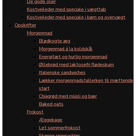
De gode olier
Kostvejleder med speciale i vægttab
Kostvejleder med speciale i børn og overvægt
Opskrifter
Morgenmad
Blødkogte æg
Morgenmad á la koldskål
Energitæt og hurtig morgenmad
Øllebrød med laktosefri flødeskum
Italienske sandwiches
Lækker morgenmadstallerken til mættende
start
Chiagrød med müsli og bær
Baked oats
Frokost
Æggekage
Let sommerfrokost
Skønne rejemadder