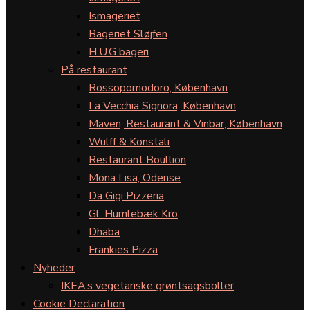
Ismageriet
Bageriet Sløjfen
H.U.G bageri
På restaurant
Rossopomodoro, København
La Vecchia Signora, København
Maven, Restaurant & Vinbar, København
Wulff & Konstali
Restaurant Boullion
Mona Lisa, Odense
Da Gigi Pizzeria
Gl. Humlebæk Kro
Dhaba
Frankies Pizza
Nyheder
IKEA’s vegetariske grøntsagsboller
Cookie Declaration