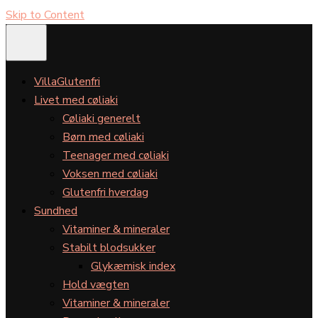
Skip to Content
VillaGlutenfri
Livet med cøliaki
Cøliaki generelt
Børn med cøliaki
Teenager med cøliaki
Voksen med cøliaki
Glutenfri hverdag
Sundhed
Vitaminer & mineraler
Stabilt blodsukker
Glykæmisk index
Hold vægten
Vitaminer & mineraler