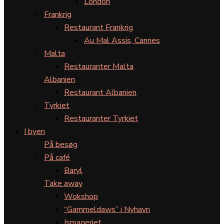
London
Frankrig
Restaurant Frankrig
Au Mal Assis, Cannes
Malta
Restauranter Malta
Albanien
Restaurant Albanien
Tyrkiet
Restauranter Tyrkiet
I byen
På besøg
På café
Baryl
Take away
Wokshop
“Gammeldaws” i Nyhavn
Ismageriet