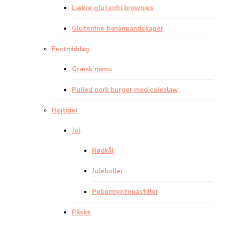
Lækre glutenfri brownies
Glutenfrie bananpandekager
Festmiddag
Græsk menu
Pulled pork burger med coleslaw
Højtider
Jul
Rødkål
Juleboller
Pebermyntepastiller
Påske