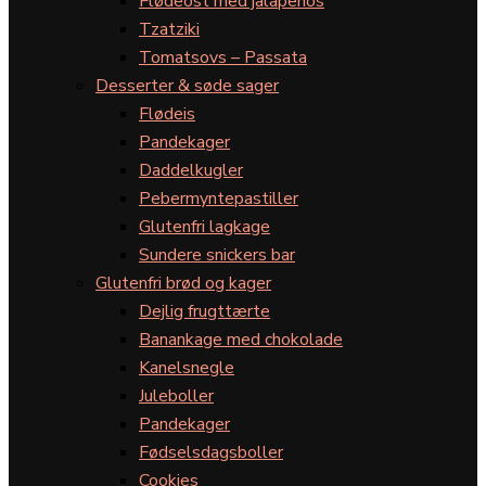
Flødeost med jalapeños
Tzatziki
Tomatsovs – Passata
Desserter & søde sager
Flødeis
Pandekager
Daddelkugler
Pebermyntepastiller
Glutenfri lagkage
Sundere snickers bar
Glutenfri brød og kager
Dejlig frugttærte
Banankage med chokolade
Kanelsnegle
Juleboller
Pandekager
Fødselsdagsboller
Cookies