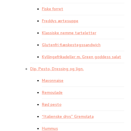
Fiske forret
Freddys ærtesuppe
Klassiske nemme tarteletter
Glutenfri flæskestegssandwich
Kyllingefrikadeller m. Green goddess salat
Dip, Pesto, Dressing og lign.
Mayonnaise
Remoulade
Rød pesto
“Italienske drys” Gremolata
Hummus