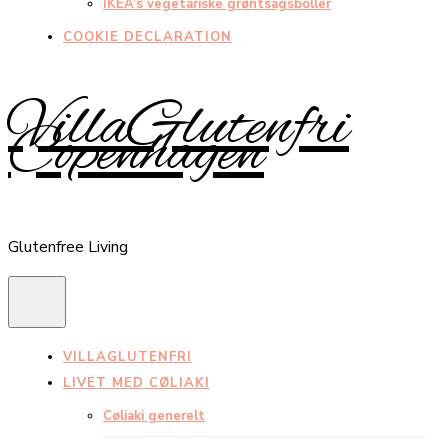
IKEA’s vegetariske grøntsagsboller
COOKIE DECLARATION
VillaGlutenfri
Copenhagen
Glutenfree Living
VILLAGLUTENFRI
LIVET MED CØLIAKI
Cøliaki generelt