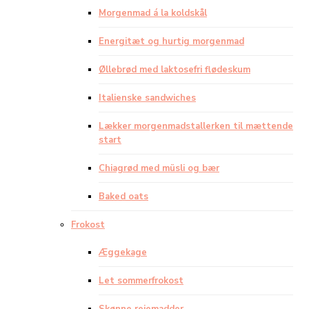
Morgenmad á la koldskål
Energitæt og hurtig morgenmad
Øllebrød med laktosefri flødeskum
Italienske sandwiches
Lækker morgenmadstallerken til mættende
start
Chiagrød med müsli og bær
Baked oats
Frokost
Æggekage
Let sommerfrokost