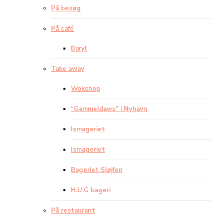
På besøg
På café
Baryl
Take away
Wokshop
“Gammeldaws” i Nyhavn
Ismageriet
Ismageriet
Bageriet Sløjfen
H.U.G bageri
På restaurant