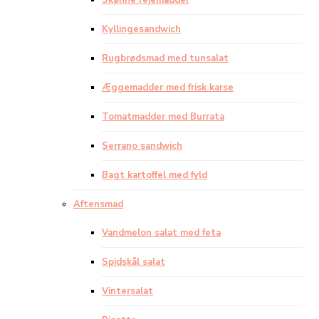
Skønne rejemadder
Kyllingesandwich
Rugbrødsmad med tunsalat
Æggemadder med frisk karse
Tomatmadder med Burrata
Serrano sandwich
Bagt kartoffel med fyld
Aftensmad
Vandmelon salat med feta
Spidskål salat
Vintersalat