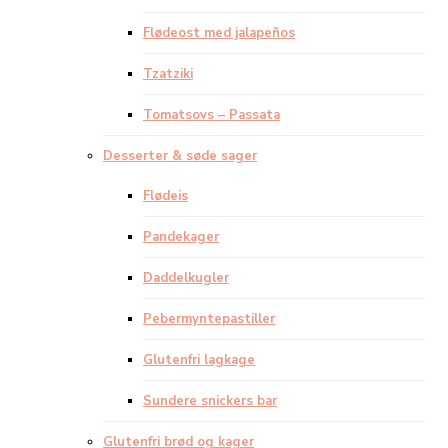
Flødeost med jalapeños
Tzatziki
Tomatsovs – Passata
Desserter & søde sager
Flødeis
Pandekager
Daddelkugler
Pebermyntepastiller
Glutenfri lagkage
Sundere snickers bar
Glutenfri brød og kager