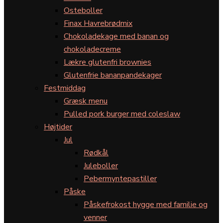
Osteboller
Finax Havrebrødmix
Chokoladekage med banan og
chokoladecreme
Lækre glutenfri brownies
Glutenfrie bananpandekager
Festmiddag
Græsk menu
Pulled pork burger med coleslaw
Højtider
Jul
Rødkål
Juleboller
Pebermyntepastiller
Påske
Påskefrokost hygge med familie og
venner