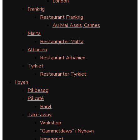
London
Frankrig
Restaurant Frankrig
Au Mal Assis, Cannes
Malta
Restauranter Malta
Albanien
Restaurant Albanien
Tyrkiet
Restauranter Tyrkiet
I byen
På besøg
På café
Baryl
Take away
Wokshop
“Gammeldaws” i Nyhavn
Ismageriet