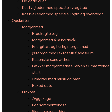
De gode olier
Kostvejleder med speciale i vægttab
Kostvejleder med speciale i børn og overvægt
Opskrifter
Morgenmad
Blødkogte æg
Morgenmad á la koldskål
Energitæt og hurtig morgenmad
Øllebrød med laktosefri flødeskum
Italienske sandwiches
Lækker morgenmadstallerken til mættende
start
Chiagrød med müsli og bær
Baked oats
Frokost
Æggekage
Let sommerfrokost
Skønne rejemadder