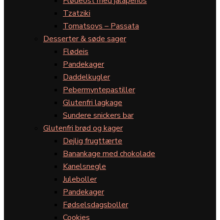
Flødeost med jalapeños
Tzatziki
Tomatsovs – Passata
Desserter & søde sager
Flødeis
Pandekager
Daddelkugler
Pebermyntepastiller
Glutenfri lagkage
Sundere snickers bar
Glutenfri brød og kager
Dejlig frugttærte
Banankage med chokolade
Kanelsnegle
Juleboller
Pandekager
Fødselsdagsboller
Cookies