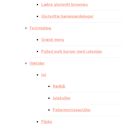
Lækre glutenfri brownies
Glutenfrie bananpandekager
Festmiddag
Græsk menu
Pulled pork burger med coleslaw
Højtider
Jul
Rødkål
Juleboller
Pebermyntepastiller
Påske