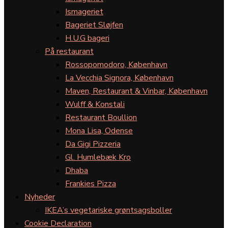
Ismageriet
Bageriet Sløjfen
H.U.G bageri
På restaurant
Rossopomodoro, København
La Vecchia Signora, København
Maven, Restaurant & Vinbar, København
Wulff & Konstali
Restaurant Boullion
Mona Lisa, Odense
Da Gigi Pizzeria
Gl. Humlebæk Kro
Dhaba
Frankies Pizza
Nyheder
IKEA’s vegetariske grøntsagsboller
Cookie Declaration