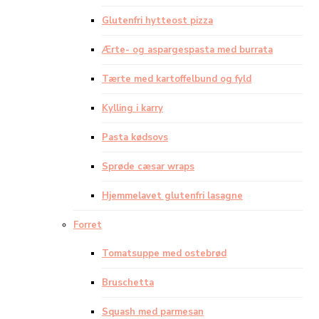
Glutenfri hytteost pizza
Ærte- og aspargespasta med burrata
Tærte med kartoffelbund og fyld
Kylling i karry
Pasta kødsovs
Sprøde cæsar wraps
Hjemmelavet glutenfri lasagne
Forret
Tomatsuppe med ostebrød
Bruschetta
Squash med parmesan