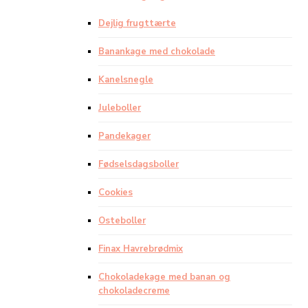
Dejlig frugttærte
Banankage med chokolade
Kanelsnegle
Juleboller
Pandekager
Fødselsdagsboller
Cookies
Osteboller
Finax Havrebrødmix
Chokoladekage med banan og
chokoladecreme