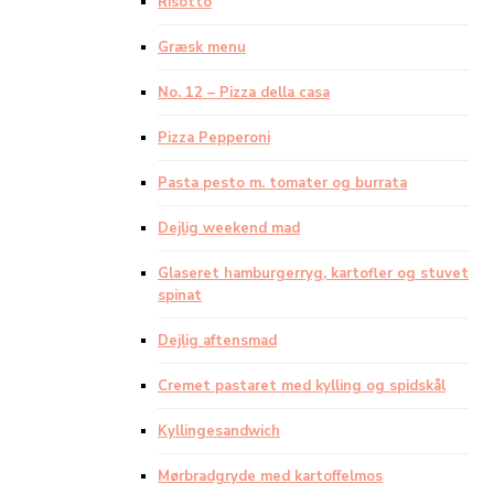
Risotto
Græsk menu
No. 12 – Pizza della casa
Pizza Pepperoni
Pasta pesto m. tomater og burrata
Dejlig weekend mad
Glaseret hamburgerryg, kartofler og stuvet
spinat
Dejlig aftensmad
Cremet pastaret med kylling og spidskål
Kyllingesandwich
Mørbradgryde med kartoffelmos