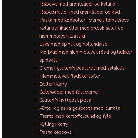
Risbowl med grøntsager og kylling
Rispapirruller med grøntsager og kød
Pasta med kødboller i cremet tomatsovs
Kyllingefrikadeller med græsk salat og
hjemmelavet tzatziki
Laks med spinat og hollandaise
Mørbrad med hjemmelavet rösti og lækker
spidskål
Cremet glutenfri pastaret med salsiccia
Hjemmelavet flødekartofler
Boller i karry
Gulerødder med fetacreme
Glutenfri hytteost pizza
Ærte- og aspargespasta med burrata
Tærte med kartoffelbund og fyld
Kylling i karry
Pasta kødsovs