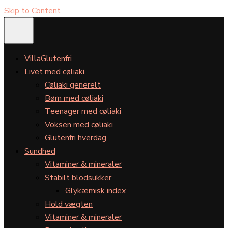
Skip to Content
VillaGlutenfri
Livet med cøliaki
Cøliaki generelt
Børn med cøliaki
Teenager med cøliaki
Voksen med cøliaki
Glutenfri hverdag
Sundhed
Vitaminer & mineraler
Stabilt blodsukker
Glykæmisk index
Hold vægten
Vitaminer & mineraler