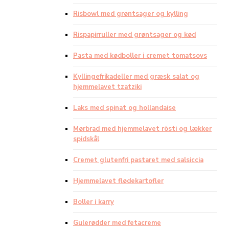
Risbowl med grøntsager og kylling
Rispapirruller med grøntsager og kød
Pasta med kødboller i cremet tomatsovs
Kyllingefrikadeller med græsk salat og
hjemmelavet tzatziki
Laks med spinat og hollandaise
Mørbrad med hjemmelavet rösti og lækker
spidskål
Cremet glutenfri pastaret med salsiccia
Hjemmelavet flødekartofler
Boller i karry
Gulerødder med fetacreme