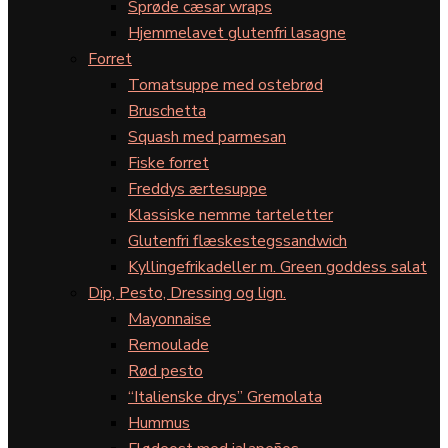
Sprøde cæsar wraps
Hjemmelavet glutenfri lasagne
Forret
Tomatsuppe med ostebrød
Bruschetta
Squash med parmesan
Fiske forret
Freddys ærtesuppe
Klassiske nemme tarteletter
Glutenfri flæskestegssandwich
Kyllingefrikadeller m. Green goddess salat
Dip, Pesto, Dressing og lign.
Mayonnaise
Remoulade
Rød pesto
“Italienske drys” Gremolata
Hummus