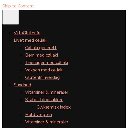
Skip to Content
VillaGlutenfri
Livet med cøliaki
Cøliaki generelt
Børn med cøliaki
Teenager med cøliaki
Voksen med cøliaki
Glutenfri hverdag
Sundhed
Vitaminer & mineraler
Stabilt blodsukker
Glykæmisk index
Hold vægten
Vitaminer & mineraler