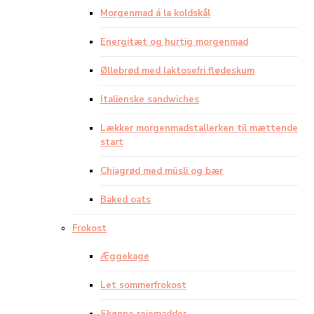
Morgenmad á la koldskål
Energitæt og hurtig morgenmad
Øllebrød med laktosefri flødeskum
Italienske sandwiches
Lækker morgenmadstallerken til mættende
start
Chiagrød med müsli og bær
Baked oats
Frokost
Æggekage
Let sommerfrokost