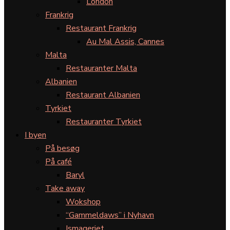
London
Frankrig
Restaurant Frankrig
Au Mal Assis, Cannes
Malta
Restauranter Malta
Albanien
Restaurant Albanien
Tyrkiet
Restauranter Tyrkiet
I byen
På besøg
På café
Baryl
Take away
Wokshop
“Gammeldaws” i Nyhavn
Ismageriet