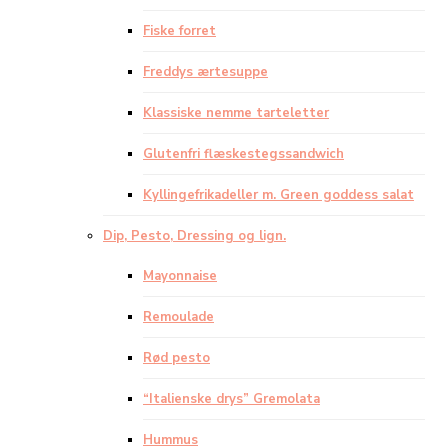
Fiske forret
Freddys ærtesuppe
Klassiske nemme tarteletter
Glutenfri flæskestegssandwich
Kyllingefrikadeller m. Green goddess salat
Dip, Pesto, Dressing og lign.
Mayonnaise
Remoulade
Rød pesto
“Italienske drys” Gremolata
Hummus