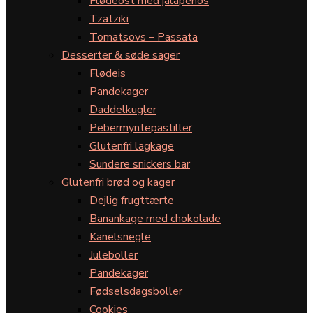
Flødeost med jalapeños
Tzatziki
Tomatsovs – Passata
Desserter & søde sager
Flødeis
Pandekager
Daddelkugler
Pebermyntepastiller
Glutenfri lagkage
Sundere snickers bar
Glutenfri brød og kager
Dejlig frugttærte
Banankage med chokolade
Kanelsnegle
Juleboller
Pandekager
Fødselsdagsboller
Cookies