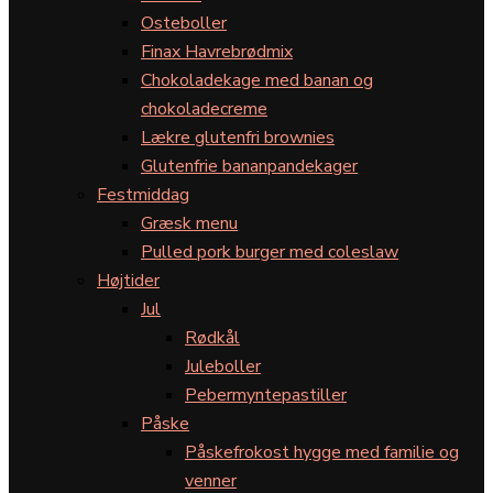
Osteboller
Finax Havrebrødmix
Chokoladekage med banan og
chokoladecreme
Lækre glutenfri brownies
Glutenfrie bananpandekager
Festmiddag
Græsk menu
Pulled pork burger med coleslaw
Højtider
Jul
Rødkål
Juleboller
Pebermyntepastiller
Påske
Påskefrokost hygge med familie og
venner