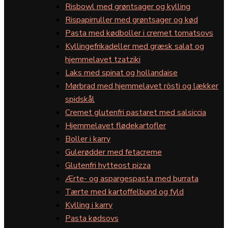
Risbowl med grøntsager og kylling
Rispapirruller med grøntsager og kød
Pasta med kødboller i cremet tomatsovs
Kyllingefrikadeller med græsk salat og
hjemmelavet tzatziki
Laks med spinat og hollandaise
Mørbrad med hjemmelavet rösti og lækker
spidskål
Cremet glutenfri pastaret med salsiccia
Hjemmelavet flødekartofler
Boller i karry
Gulerødder med fetacreme
Glutenfri hytteost pizza
Ærte- og aspargespasta med burrata
Tærte med kartoffelbund og fyld
Kylling i karry
Pasta kødsovs