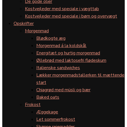
De gode olier
Kostvejleder med speciale i vægttab
Kostvejleder med speciale i børn og overvægt
Opskrifter
Morgenmad
Blødkogte æg
Morgenmad á la koldskål
Energitæt og hurtig morgenmad
Øllebrød med laktosefri flødeskum
Italienske sandwiches
Lækker morgenmadstallerken til mættende
start
Chiagrød med müsli og bær
Baked oats
Frokost
Æggekage
Let sommerfrokost
Skønne rejemadder