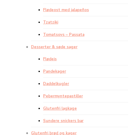
Flødeost med jalapeños
Tzatziki
Tomatsovs – Passata
Desserter & søde sager
Flødeis
Pandekager
Daddelkugler
Pebermyntepastiller
Glutenfri lagkage
Sundere snickers bar
Glutenfri brød og kager