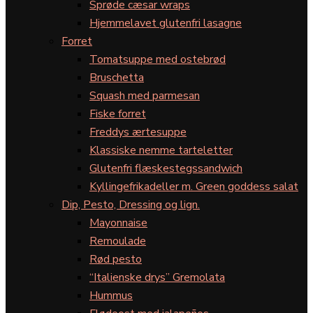
Sprøde cæsar wraps
Hjemmelavet glutenfri lasagne
Forret
Tomatsuppe med ostebrød
Bruschetta
Squash med parmesan
Fiske forret
Freddys ærtesuppe
Klassiske nemme tarteletter
Glutenfri flæskestegssandwich
Kyllingefrikadeller m. Green goddess salat
Dip, Pesto, Dressing og lign.
Mayonnaise
Remoulade
Rød pesto
“Italienske drys” Gremolata
Hummus