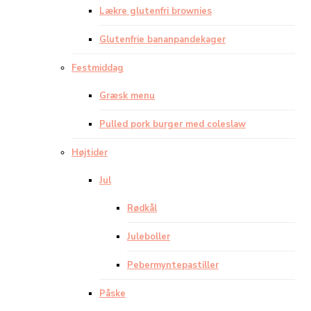
Lækre glutenfri brownies
Glutenfrie bananpandekager
Festmiddag
Græsk menu
Pulled pork burger med coleslaw
Højtider
Jul
Rødkål
Juleboller
Pebermyntepastiller
Påske