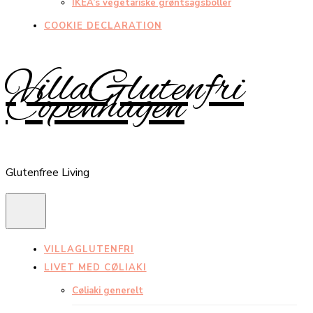
IKEA’s vegetariske grøntsagsboller
COOKIE DECLARATION
VillaGlutenfri
Copenhagen
Glutenfree Living
VILLAGLUTENFRI
LIVET MED CØLIAKI
Cøliaki generelt