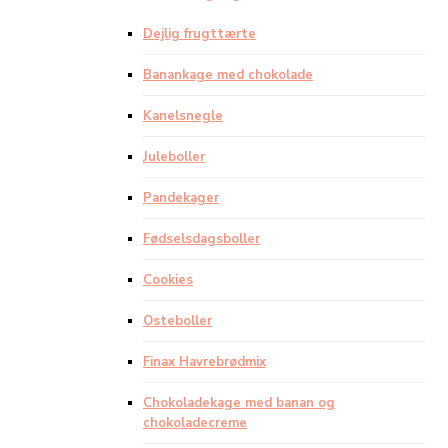
Dejlig frugttærte
Banankage med chokolade
Kanelsnegle
Juleboller
Pandekager
Fødselsdagsboller
Cookies
Osteboller
Finax Havrebrødmix
Chokoladekage med banan og
chokoladecreme