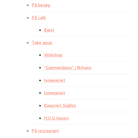
På besøg
På café
Baryl
Take away
Wokshop
“Gammeldaws” i Nyhavn
Ismageriet
Ismageriet
Bageriet Sløjfen
H.U.G bageri
På restaurant