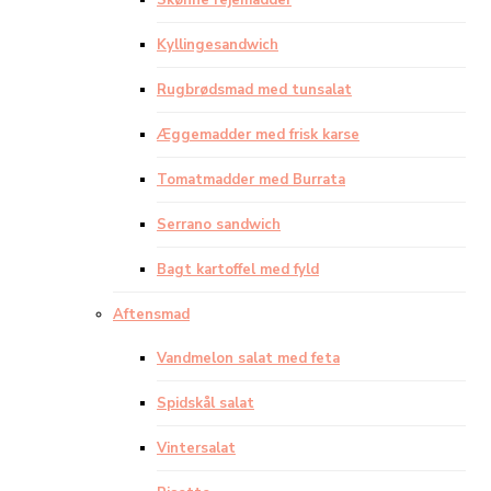
Skønne rejemadder
Kyllingesandwich
Rugbrødsmad med tunsalat
Æggemadder med frisk karse
Tomatmadder med Burrata
Serrano sandwich
Bagt kartoffel med fyld
Aftensmad
Vandmelon salat med feta
Spidskål salat
Vintersalat