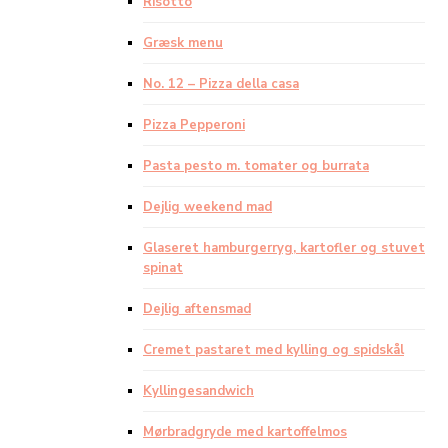
Risotto
Græsk menu
No. 12 – Pizza della casa
Pizza Pepperoni
Pasta pesto m. tomater og burrata
Dejlig weekend mad
Glaseret hamburgerryg, kartofler og stuvet
spinat
Dejlig aftensmad
Cremet pastaret med kylling og spidskål
Kyllingesandwich
Mørbradgryde med kartoffelmos