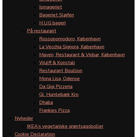
Ismageriet
Bageriet Sløjfen
H.U.G bageri
På restaurant
Rossopomodoro, København
La Vecchia Signora, København
Maven, Restaurant & Vinbar, København
Wulff & Konstali
Restaurant Boullion
Mona Lisa, Odense
Da Gigi Pizzeria
Gl. Humlebæk Kro
Dhaba
Frankies Pizza
Nyheder
IKEA’s vegetariske grøntsagsboller
Cookie Declaration