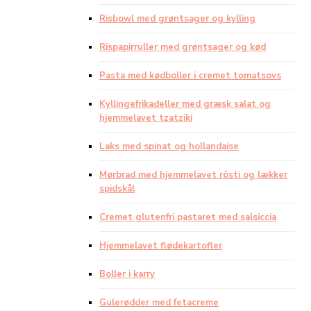
Risbowl med grøntsager og kylling
Rispapirruller med grøntsager og kød
Pasta med kødboller i cremet tomatsovs
Kyllingefrikadeller med græsk salat og
hjemmelavet tzatziki
Laks med spinat og hollandaise
Mørbrad med hjemmelavet rösti og lækker
spidskål
Cremet glutenfri pastaret med salsiccia
Hjemmelavet flødekartofler
Boller i karry
Gulerødder med fetacreme