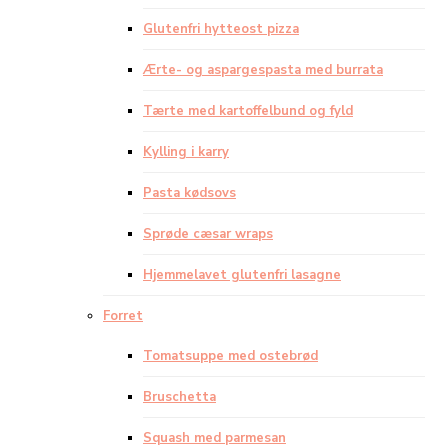
Glutenfri hytteost pizza
Ærte- og aspargespasta med burrata
Tærte med kartoffelbund og fyld
Kylling i karry
Pasta kødsovs
Sprøde cæsar wraps
Hjemmelavet glutenfri lasagne
Forret
Tomatsuppe med ostebrød
Bruschetta
Squash med parmesan