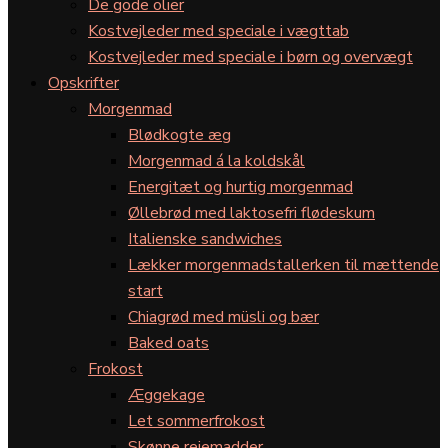
De gode olier
Kostvejleder med speciale i vægttab
Kostvejleder med speciale i børn og overvægt
Opskrifter
Morgenmad
Blødkogte æg
Morgenmad á la koldskål
Energitæt og hurtig morgenmad
Øllebrød med laktosefri flødeskum
Italienske sandwiches
Lækker morgenmadstallerken til mættende
start
Chiagrød med müsli og bær
Baked oats
Frokost
Æggekage
Let sommerfrokost
Skønne rejemadder