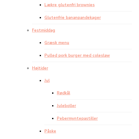
Lækre glutenfri brownies
Glutenfrie bananpandekager
Festmiddag
Græsk menu
Pulled pork burger med coleslaw
Højtider
Jul
Rødkål
Juleboller
Pebermyntepastiller
Påske