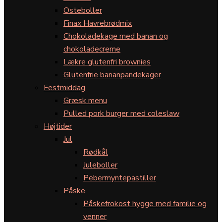
Osteboller
Finax Havrebrødmix
Chokoladekage med banan og
chokoladecreme
Lækre glutenfri brownies
Glutenfrie bananpandekager
Festmiddag
Græsk menu
Pulled pork burger med coleslaw
Højtider
Jul
Rødkål
Juleboller
Pebermyntepastiller
Påske
Påskefrokost hygge med familie og
venner