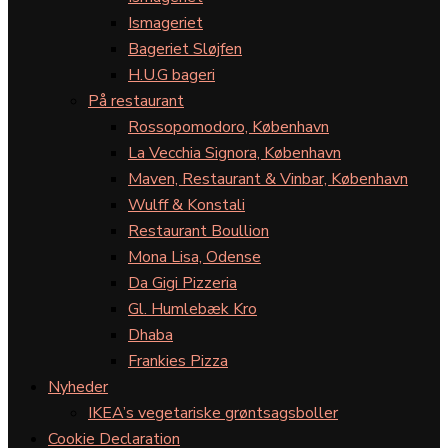
Ismageriet
Bageriet Sløjfen
H.U.G bageri
På restaurant
Rossopomodoro, København
La Vecchia Signora, København
Maven, Restaurant & Vinbar, København
Wulff & Konstali
Restaurant Boullion
Mona Lisa, Odense
Da Gigi Pizzeria
Gl. Humlebæk Kro
Dhaba
Frankies Pizza
Nyheder
IKEA’s vegetariske grøntsagsboller
Cookie Declaration