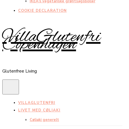
IKEA’s vegetariske grøntsagsboller
COOKIE DECLARATION
VillaGlutenfri
Copenhagen
Glutenfree Living
VILLAGLUTENFRI
LIVET MED CØLIAKI
Cøliaki generelt