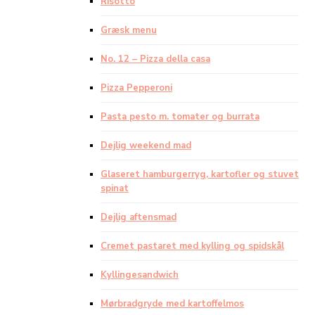
Risotto
Græsk menu
No. 12 – Pizza della casa
Pizza Pepperoni
Pasta pesto m. tomater og burrata
Dejlig weekend mad
Glaseret hamburgerryg, kartofler og stuvet
spinat
Dejlig aftensmad
Cremet pastaret med kylling og spidskål
Kyllingesandwich
Mørbradgryde med kartoffelmos