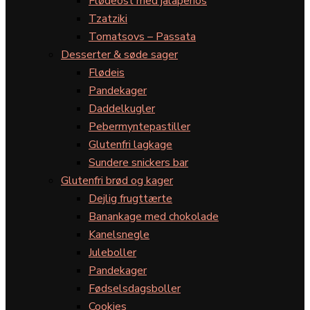
Flødeost med jalapeños
Tzatziki
Tomatsovs – Passata
Desserter & søde sager
Flødeis
Pandekager
Daddelkugler
Pebermyntepastiller
Glutenfri lagkage
Sundere snickers bar
Glutenfri brød og kager
Dejlig frugttærte
Banankage med chokolade
Kanelsnegle
Juleboller
Pandekager
Fødselsdagsboller
Cookies