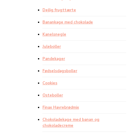
Dejlig frugttærte
Banankage med chokolade
Kanelsnegle
Juleboller
Pandekager
Fødselsdagsboller
Cookies
Osteboller
Finax Havrebrødmix
Chokoladekage med banan og
chokoladecreme