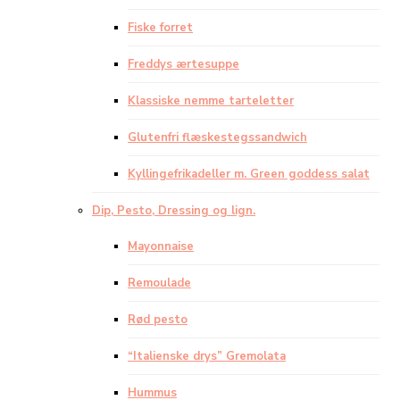
Fiske forret
Freddys ærtesuppe
Klassiske nemme tarteletter
Glutenfri flæskestegssandwich
Kyllingefrikadeller m. Green goddess salat
Dip, Pesto, Dressing og lign.
Mayonnaise
Remoulade
Rød pesto
“Italienske drys” Gremolata
Hummus