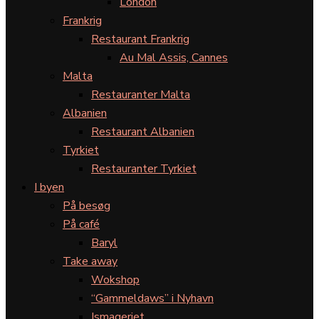
London
Frankrig
Restaurant Frankrig
Au Mal Assis, Cannes
Malta
Restauranter Malta
Albanien
Restaurant Albanien
Tyrkiet
Restauranter Tyrkiet
I byen
På besøg
På café
Baryl
Take away
Wokshop
“Gammeldaws” i Nyhavn
Ismageriet