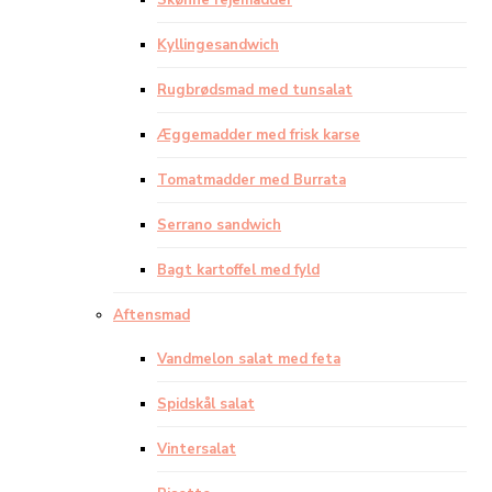
Skønne rejemadder
Kyllingesandwich
Rugbrødsmad med tunsalat
Æggemadder med frisk karse
Tomatmadder med Burrata
Serrano sandwich
Bagt kartoffel med fyld
Aftensmad
Vandmelon salat med feta
Spidskål salat
Vintersalat