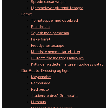
Sprøde cæsar wraps
Hjemmelavet glutenfri lasagne
Forret
Tomatsuppe med ostebrød
Bruschetta
Squash med parmesan
Fiske forret
Freddys ærtesuppe
Klassiske nemme tarteletter
Glutenfri flæskestegssandwich
Kyllingefrikadeller m. Green goddess salat
Dip, Pesto, Dressing og lign.
Mayonnaise
Remoulade
Rød pesto
“Italienske drys” Gremolata
Hummus