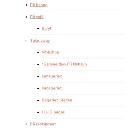
På besøg
På café
Baryl
Take away
Wokshop
“Gammeldaws” i Nyhavn
Ismageriet
Ismageriet
Bageriet Sløjfen
H.U.G bageri
På restaurant