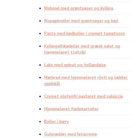
Risbowl med grøntsager og kylling
Rispapirruller med grøntsager og kød
Pasta med kødboller i cremet tomatsovs
Kyllingefrikadeller med græsk salat og
hjemmelavet tzatziki
Laks med spinat og hollandaise
Mørbrad med hjemmelavet rösti og lækker
spidskål
Cremet glutenfri pastaret med salsiccia
Hjemmelavet flødekartofler
Boller i karry
Gulerødder med fetacreme