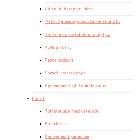
Glutenfri hytteost pizza
Ærte- og aspargespasta med burrata
Tærte med kartoffelbund og fyld
Kylling i karry
Pasta kødsovs
Sprøde cæsar wraps
Hjemmelavet glutenfri lasagne
Forret
Tomatsuppe med ostebrød
Bruschetta
Squash med parmesan