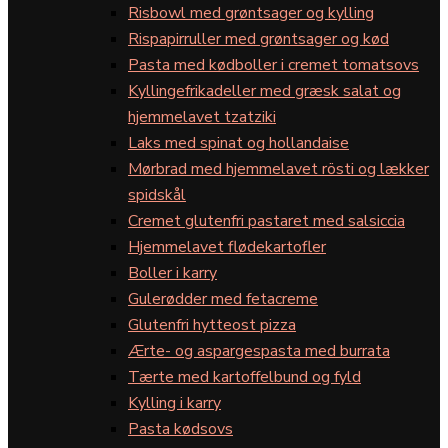
Risbowl med grøntsager og kylling
Rispapirruller med grøntsager og kød
Pasta med kødboller i cremet tomatsovs
Kyllingefrikadeller med græsk salat og
hjemmelavet tzatziki
Laks med spinat og hollandaise
Mørbrad med hjemmelavet rösti og lækker
spidskål
Cremet glutenfri pastaret med salsiccia
Hjemmelavet flødekartofler
Boller i karry
Gulerødder med fetacreme
Glutenfri hytteost pizza
Ærte- og aspargespasta med burrata
Tærte med kartoffelbund og fyld
Kylling i karry
Pasta kødsovs