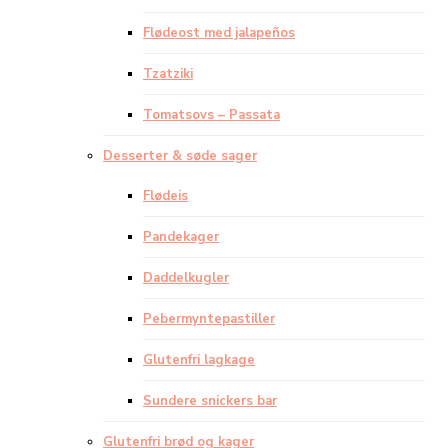
Flødeost med jalapeños
Tzatziki
Tomatsovs – Passata
Desserter & søde sager
Flødeis
Pandekager
Daddelkugler
Pebermyntepastiller
Glutenfri lagkage
Sundere snickers bar
Glutenfri brød og kager