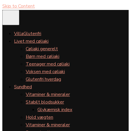
Skip to Content
VillaGlutenfri
Livet med cøliaki
Cøliaki generelt
Børn med cøliaki
Teenager med cøliaki
Voksen med cøliaki
Glutenfri hverdag
Sundhed
Vitaminer & mineraler
Stabilt blodsukker
Glykæmisk index
Hold vægten
Vitaminer & mineraler