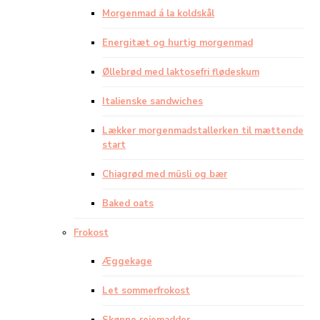
Morgenmad á la koldskål
Energitæt og hurtig morgenmad
Øllebrød med laktosefri flødeskum
Italienske sandwiches
Lækker morgenmadstallerken til mættende
start
Chiagrød med müsli og bær
Baked oats
Frokost
Æggekage
Let sommerfrokost