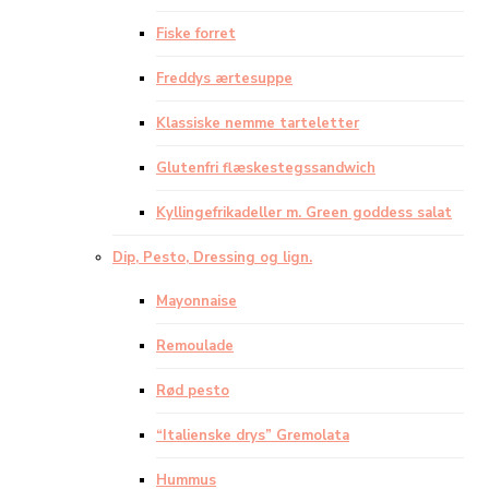
Fiske forret
Freddys ærtesuppe
Klassiske nemme tarteletter
Glutenfri flæskestegssandwich
Kyllingefrikadeller m. Green goddess salat
Dip, Pesto, Dressing og lign.
Mayonnaise
Remoulade
Rød pesto
“Italienske drys” Gremolata
Hummus