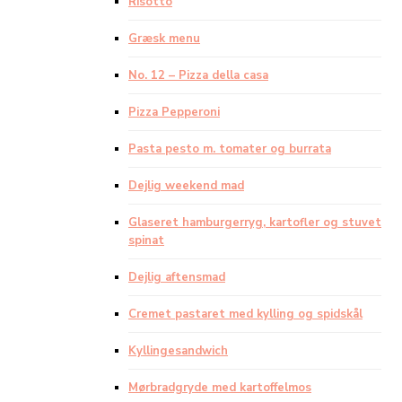
Risotto
Græsk menu
No. 12 – Pizza della casa
Pizza Pepperoni
Pasta pesto m. tomater og burrata
Dejlig weekend mad
Glaseret hamburgerryg, kartofler og stuvet
spinat
Dejlig aftensmad
Cremet pastaret med kylling og spidskål
Kyllingesandwich
Mørbradgryde med kartoffelmos