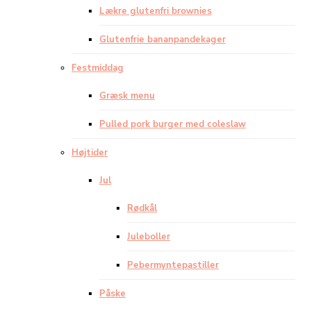
Lækre glutenfri brownies
Glutenfrie bananpandekager
Festmiddag
Græsk menu
Pulled pork burger med coleslaw
Højtider
Jul
Rødkål
Juleboller
Pebermyntepastiller
Påske