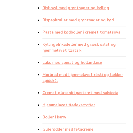
Risbowl med grøntsager og kylling
Rispapirruller med grøntsager og kød
Pasta med kødboller i cremet tomatsovs
Kyllingefrikadeller med græsk salat og
hjemmelavet tzatziki
Laks med spinat og hollandaise
Mørbrad med hjemmelavet rösti og lækker
spidskål
Cremet glutenfri pastaret med salsiccia
Hjemmelavet flødekartofler
Boller i karry
Gulerødder med fetacreme