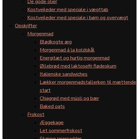
De gode olier
Kostvejleder med speciale i vægttab
Kostvejleder med speciale i børn og overvægt
Opskrifter
Morgenmad
Blødkogte æg
Morgenmad á la koldskål
Energitæt og hurtig morgenmad
Øllebrød med laktosefri flødeskum
Italienske sandwiches
Lækker morgenmadstallerken til mættende
start
Chiagrød med müsli og bær
Baked oats
Frokost
Æggekage
Let sommerfrokost
Skønne rejemadder