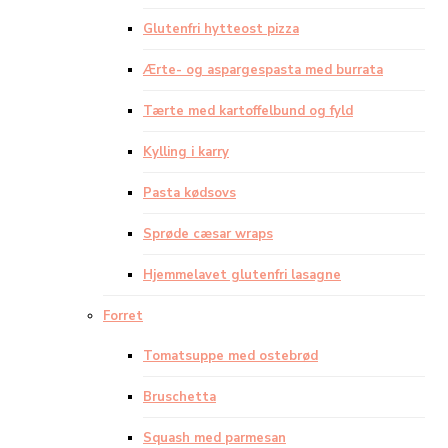
Glutenfri hytteost pizza
Ærte- og aspargespasta med burrata
Tærte med kartoffelbund og fyld
Kylling i karry
Pasta kødsovs
Sprøde cæsar wraps
Hjemmelavet glutenfri lasagne
Forret
Tomatsuppe med ostebrød
Bruschetta
Squash med parmesan