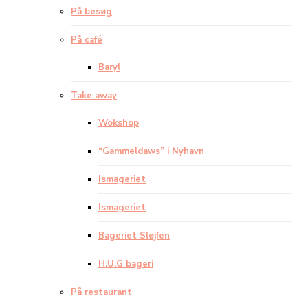
På besøg
På café
Baryl
Take away
Wokshop
“Gammeldaws” i Nyhavn
Ismageriet
Ismageriet
Bageriet Sløjfen
H.U.G bageri
På restaurant