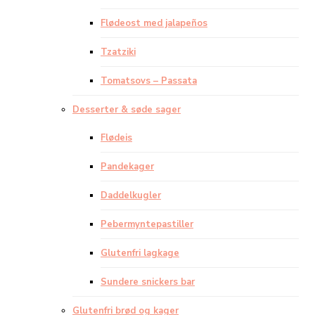
Flødeost med jalapeños
Tzatziki
Tomatsovs – Passata
Desserter & søde sager
Flødeis
Pandekager
Daddelkugler
Pebermyntepastiller
Glutenfri lagkage
Sundere snickers bar
Glutenfri brød og kager