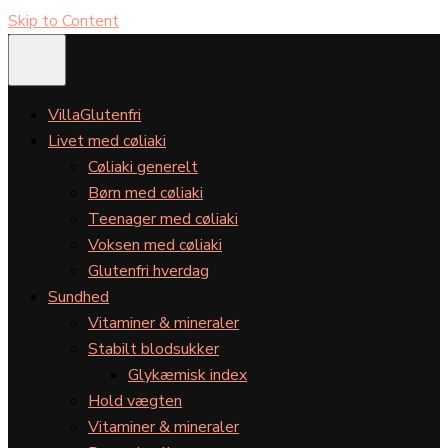
Skip to Content
VillaGlutenfri
Livet med cøliaki
Cøliaki generelt
Børn med cøliaki
Teenager med cøliaki
Voksen med cøliaki
Glutenfri hverdag
Sundhed
Vitaminer & mineraler
Stabilt blodsukker
Glykæmisk index
Hold vægten
Vitaminer & mineraler