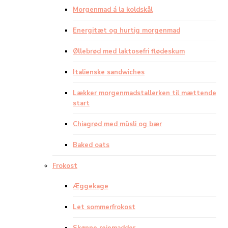
Morgenmad á la koldskål
Energitæt og hurtig morgenmad
Øllebrød med laktosefri flødeskum
Italienske sandwiches
Lækker morgenmadstallerken til mættende
start
Chiagrød med müsli og bær
Baked oats
Frokost
Æggekage
Let sommerfrokost