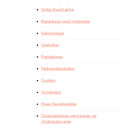
Dejlig frugttærte
Banankage med chokolade
Kanelsnegle
Juleboller
Pandekager
Fødselsdagsboller
Cookies
Osteboller
Finax Havrebrødmix
Chokoladekage med banan og
chokoladecreme