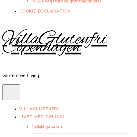
IKEA’s vegetariske grøntsagsboller
COOKIE DECLARATION
VillaGlutenfri
Copenhagen
Glutenfree Living
VILLAGLUTENFRI
LIVET MED CØLIAKI
Cøliaki generelt