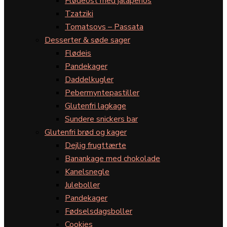
Flødeost med jalapeños
Tzatziki
Tomatsovs – Passata
Desserter & søde sager
Flødeis
Pandekager
Daddelkugler
Pebermyntepastiller
Glutenfri lagkage
Sundere snickers bar
Glutenfri brød og kager
Dejlig frugttærte
Banankage med chokolade
Kanelsnegle
Juleboller
Pandekager
Fødselsdagsboller
Cookies