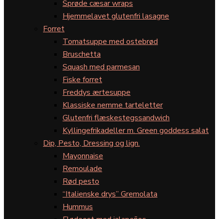
Sprøde cæsar wraps
Hjemmelavet glutenfri lasagne
Forret
Tomatsuppe med ostebrød
Bruschetta
Squash med parmesan
Fiske forret
Freddys ærtesuppe
Klassiske nemme tarteletter
Glutenfri flæskestegssandwich
Kyllingefrikadeller m. Green goddess salat
Dip, Pesto, Dressing og lign.
Mayonnaise
Remoulade
Rød pesto
“Italienske drys” Gremolata
Hummus