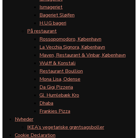
Ismageriet
Bageriet Sløjfen
H.U.G bageri
På restaurant
Rossopomodoro, København
La Vecchia Signora, København
Maven, Restaurant & Vinbar, København
Wulff & Konstali
Restaurant Boullion
Mona Lisa, Odense
Da Gigi Pizzeria
Gl. Humlebæk Kro
Dhaba
Frankies Pizza
Nyheder
IKEA’s vegetariske grøntsagsboller
Cookie Declaration