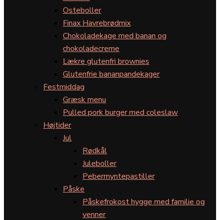
Osteboller
Finax Havrebrødmix
Chokoladekage med banan og
chokoladecreme
Lækre glutenfri brownies
Glutenfrie bananpandekager
Festmiddag
Græsk menu
Pulled pork burger med coleslaw
Højtider
Jul
Rødkål
Juleboller
Pebermyntepastiller
Påske
Påskefrokost hygge med familie og
venner