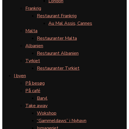
London
Frankrig
Restaurant Frankrig
Au Mal Assis, Cannes
Malta
Restauranter Malta
Albanien
Restaurant Albanien
Tyrkiet
Restauranter Tyrkiet
I byen
På besøg
På café
Baryl
Take away
Wokshop
“Gammeldaws” i Nyhavn
Ismageriet