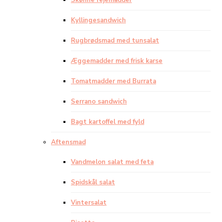
Skønne rejemadder
Kyllingesandwich
Rugbrødsmad med tunsalat
Æggemadder med frisk karse
Tomatmadder med Burrata
Serrano sandwich
Bagt kartoffel med fyld
Aftensmad
Vandmelon salat med feta
Spidskål salat
Vintersalat