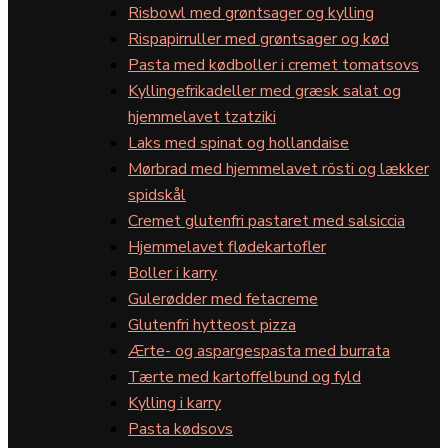
Risbowl med grøntsager og kylling
Rispapirruller med grøntsager og kød
Pasta med kødboller i cremet tomatsovs
Kyllingefrikadeller med græsk salat og
hjemmelavet tzatziki
Laks med spinat og hollandaise
Mørbrad med hjemmelavet rösti og lækker
spidskål
Cremet glutenfri pastaret med salsiccia
Hjemmelavet flødekartofler
Boller i karry
Gulerødder med fetacreme
Glutenfri hytteost pizza
Ærte- og aspargespasta med burrata
Tærte med kartoffelbund og fyld
Kylling i karry
Pasta kødsovs