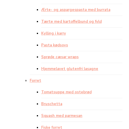
Ærte- og aspargespasta med burrata
Tærte med kartoffelbund og fyld
Kylling i karry
Pasta kødsovs
Sprøde cæsar wraps
Hjemmelavet glutenfri lasagne
Forret
Tomatsuppe med ostebrød
Bruschetta
Squash med parmesan
Fiske forret