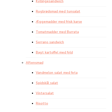
Kyllingesandwich
Rugbrødsmad med tunsalat
Æggemadder med frisk karse
Tomatmadder med Burrata
Serrano sandwich
Bagt kartoffel med fyld
Aftensmad
Vandmelon salat med feta
Spidskål salat
Vintersalat
Risotto