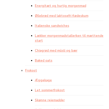
Energitæt og hurtig morgenmad
Øllebrød med laktosefri flødeskum
Italienske sandwiches
Lækker morgenmadstallerken til mættende
start
Chiagrød med müsli og bær
Baked oats
Frokost
Æggekage
Let sommerfrokost
Skønne rejemadder