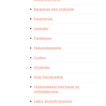
Banankage med chokolade
Kanelsnegle
Juleboller
Pandekager
Fødselsdagsboller
Cookies
Osteboller
Finax Havrebrødmix
Chokoladekage med banan og
chokoladecreme
Lækre glutenfri brownies