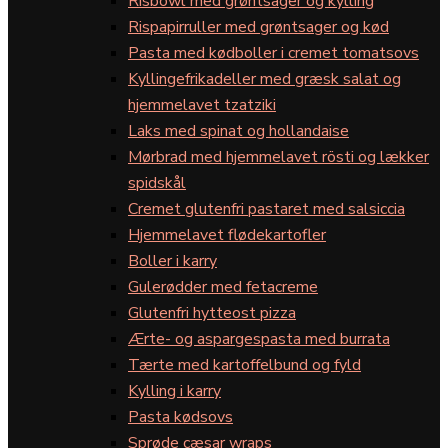
Risbowl med grøntsager og kylling
Rispapirruller med grøntsager og kød
Pasta med kødboller i cremet tomatsovs
Kyllingefrikadeller med græsk salat og
hjemmelavet tzatziki
Laks med spinat og hollandaise
Mørbrad med hjemmelavet rösti og lækker
spidskål
Cremet glutenfri pastaret med salsiccia
Hjemmelavet flødekartofler
Boller i karry
Gulerødder med fetacreme
Glutenfri hytteost pizza
Ærte- og aspargespasta med burrata
Tærte med kartoffelbund og fyld
Kylling i karry
Pasta kødsovs
Sprøde cæsar wraps