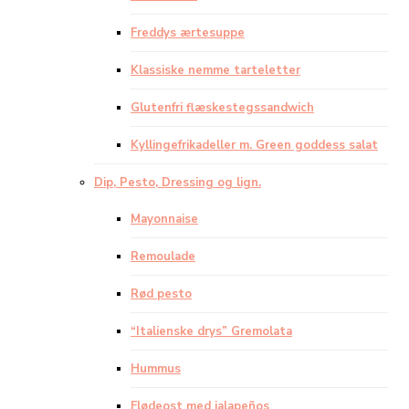
Freddys ærtesuppe
Klassiske nemme tarteletter
Glutenfri flæskestegssandwich
Kyllingefrikadeller m. Green goddess salat
Dip, Pesto, Dressing og lign.
Mayonnaise
Remoulade
Rød pesto
“Italienske drys” Gremolata
Hummus
Flødeost med jalapeños