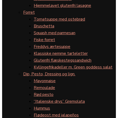
Hjemmelavet glutenfri lasagne
Forret
Tomatsuppe med ostebrød
Bruschetta
Squash med parmesan
Fiske forret
Freddys ærtesuppe
Klassiske nemme tarteletter
Glutenfri flæskestegssandwich
Kyllingefrikadeller m. Green goddess salat
Dip, Pesto, Dressing og lign.
Mayonnaise
Remoulade
Rød pesto
“Italienske drys” Gremolata
Hummus
Flødeost med jalapeños