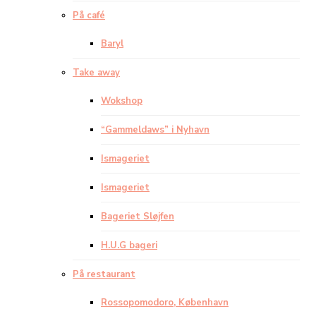
På café
Baryl
Take away
Wokshop
“Gammeldaws” i Nyhavn
Ismageriet
Ismageriet
Bageriet Sløjfen
H.U.G bageri
På restaurant
Rossopomodoro, København