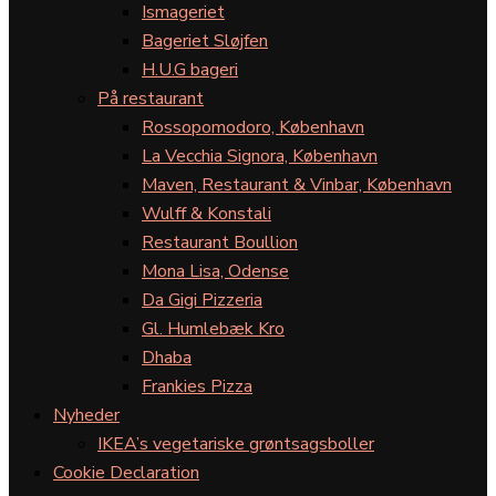
Ismageriet
Bageriet Sløjfen
H.U.G bageri
På restaurant
Rossopomodoro, København
La Vecchia Signora, København
Maven, Restaurant & Vinbar, København
Wulff & Konstali
Restaurant Boullion
Mona Lisa, Odense
Da Gigi Pizzeria
Gl. Humlebæk Kro
Dhaba
Frankies Pizza
Nyheder
IKEA’s vegetariske grøntsagsboller
Cookie Declaration