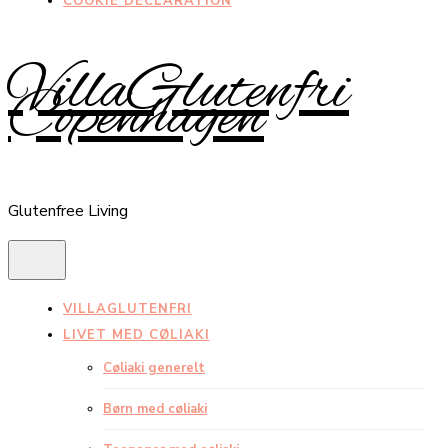
COOKIE DECLARATION
VillaGlutenfri
Copenhagen
Glutenfree Living
VILLAGLUTENFRI
LIVET MED CØLIAKI
Cøliaki generelt
Børn med cøliaki