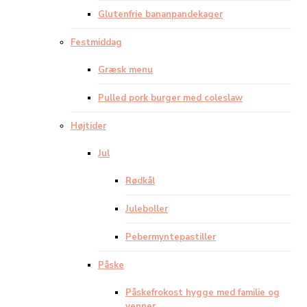
Glutenfrie bananpandekager
Festmiddag
Græsk menu
Pulled pork burger med coleslaw
Højtider
Jul
Rødkål
Juleboller
Pebermyntepastiller
Påske
Påskefrokost hygge med familie og
venner