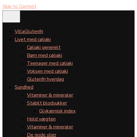
Skip to Content
VillaGlutenfri
Livet med cøliaki
Cøliaki generelt
Børn med cøliaki
Teenager med cøliaki
Voksen med cøliaki
Glutenfri hverdag
Sundhed
Vitaminer & mineraler
Stabilt blodsukker
Glykæmisk index
Hold vægten
Vitaminer & mineraler
De gode olier