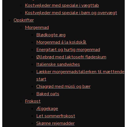
Kostvejleder med speciale i vægttab
Kostvejleder med speciale i børn og overvægt
Opskrifter
Morgenmad
Blødkogte æg
Morgenmad á la koldskål
Energitæt og hurtig morgenmad
Øllebrød med laktosefri flødeskum
Italienske sandwiches
Lækker morgenmadstallerken til mættende
start
Chiagrød med müsli og bær
Baked oats
Frokost
Æggekage
Let sommerfrokost
Skønne rejemadder