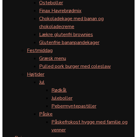
Osteboller
Finax Havrebrødmix
Chokoladekage med banan og
chokoladecreme
Lækre glutenfri brownies
Glutenfrie bananpandekager
Festmiddag
Græsk menu
Pulled pork burger med coleslaw
Højtider
Jul
Rødkål
Juleboller
Pebermyntepastiller
Påske
Påskefrokost hygge med familie og
venner