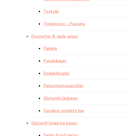
Tzatziki
Tomatsovs – Passata
Desserter & søde sager
Flødeis
Pandekager
Daddelkugler
Pebermyntepastiller
Glutenfri lagkage
Sundere snickers bar
Glutenfri brød og kager
Dejlig frugttærte