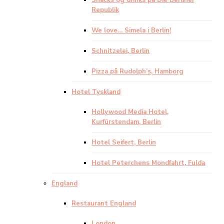
Snacks og drinks på Die Berliner
Republik
We love… Simela i Berlin!
Schnitzelei, Berlin
Pizza på Rudolph’s, Hamborg
Hotel Tyskland
Hollywood Media Hotel,
Kurfürstendam, Berlin
Hotel Seifert, Berlin
Hotel Peterchens Mondfahrt, Fulda
England
Restaurant England
London