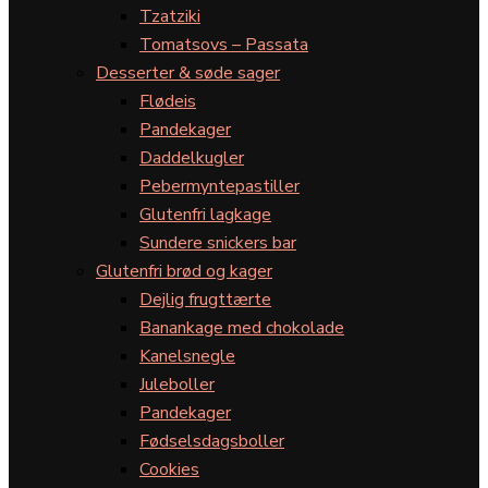
Tzatziki
Tomatsovs – Passata
Desserter & søde sager
Flødeis
Pandekager
Daddelkugler
Pebermyntepastiller
Glutenfri lagkage
Sundere snickers bar
Glutenfri brød og kager
Dejlig frugttærte
Banankage med chokolade
Kanelsnegle
Juleboller
Pandekager
Fødselsdagsboller
Cookies