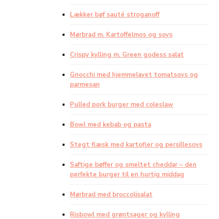
Lækker bøf sauté stroganoff
Mørbrad m. Kartoffelmos og sovs
Crispy kylling m. Green godess salat
Gnocchi med hjemmelavet tomatsovs og
parmesan
Pulled pork burger med coleslaw
Bowl med kebab og pasta
Stegt flæsk med kartofler og persillesovs
Saftige bøffer og smeltet cheddar – den
perfekte burger til en hurtig middag
Mørbrad med broccolisalat
Risbowl med grøntsager og kylling