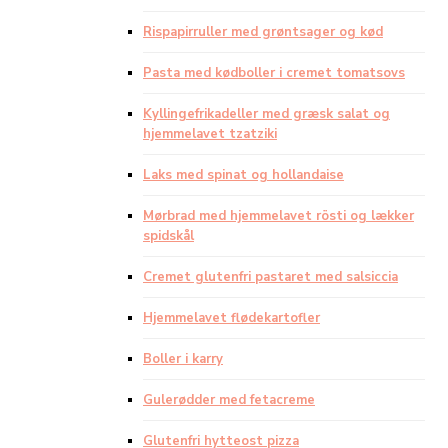
Rispapirruller med grøntsager og kød
Pasta med kødboller i cremet tomatsovs
Kyllingefrikadeller med græsk salat og
hjemmelavet tzatziki
Laks med spinat og hollandaise
Mørbrad med hjemmelavet rösti og lækker
spidskål
Cremet glutenfri pastaret med salsiccia
Hjemmelavet flødekartofler
Boller i karry
Gulerødder med fetacreme
Glutenfri hytteost pizza