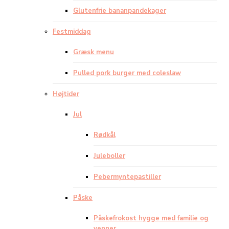
Glutenfrie bananpandekager
Festmiddag
Græsk menu
Pulled pork burger med coleslaw
Højtider
Jul
Rødkål
Juleboller
Pebermyntepastiller
Påske
Påskefrokost hygge med familie og
venner