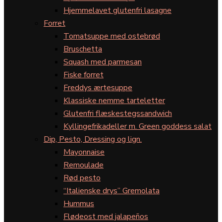
Hjemmelavet glutenfri lasagne
Forret
Tomatsuppe med ostebrød
Bruschetta
Squash med parmesan
Fiske forret
Freddys ærtesuppe
Klassiske nemme tarteletter
Glutenfri flæskestegssandwich
Kyllingefrikadeller m. Green goddess salat
Dip, Pesto, Dressing og lign.
Mayonnaise
Remoulade
Rød pesto
“Italienske drys” Gremolata
Hummus
Flødeost med jalapeños