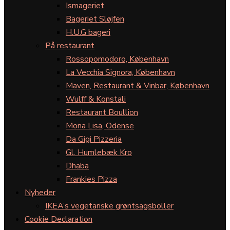
Ismageriet
Bageriet Sløjfen
H.U.G bageri
På restaurant
Rossopomodoro, København
La Vecchia Signora, København
Maven, Restaurant & Vinbar, København
Wulff & Konstali
Restaurant Boullion
Mona Lisa, Odense
Da Gigi Pizzeria
Gl. Humlebæk Kro
Dhaba
Frankies Pizza
Nyheder
IKEA’s vegetariske grøntsagsboller
Cookie Declaration