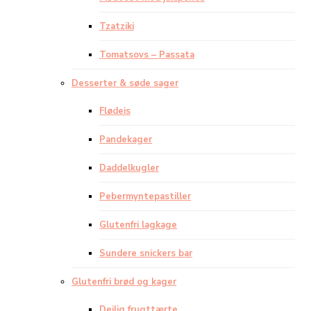
Tzatziki
Tomatsovs – Passata
Desserter & søde sager
Flødeis
Pandekager
Daddelkugler
Pebermyntepastiller
Glutenfri lagkage
Sundere snickers bar
Glutenfri brød og kager
Dejlig frugttærte