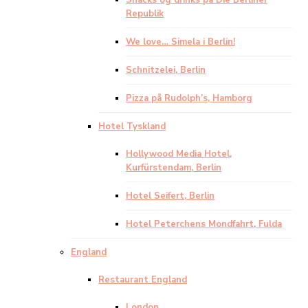
Snacks og drinks på Die Berliner
Republik
We love… Simela i Berlin!
Schnitzelei, Berlin
Pizza på Rudolph’s, Hamborg
Hotel Tyskland
Hollywood Media Hotel,
Kurfürstendam, Berlin
Hotel Seifert, Berlin
Hotel Peterchens Mondfahrt, Fulda
England
Restaurant England
London