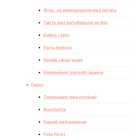
Ærte- og aspargespasta med burrata
Tærte med kartoffelbund og fyld
Kylling i karry
Pasta kødsovs
Sprøde cæsar wraps
Hjemmelavet glutenfri lasagne
Forret
Tomatsuppe med ostebrød
Bruschetta
Squash med parmesan
Fiske forret