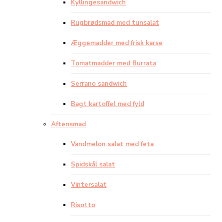
Kyllingesandwich
Rugbrødsmad med tunsalat
Æggemadder med frisk karse
Tomatmadder med Burrata
Serrano sandwich
Bagt kartoffel med fyld
Aftensmad
Vandmelon salat med feta
Spidskål salat
Vintersalat
Risotto