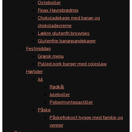
Osteboller
Finax Havrebrødmix
Chokoladekage med banan og
chokoladecreme
Lækre glutenfri brownies
Glutenfrie bananpandekager
Festmiddag
Græsk menu
Pulled pork burger med coleslaw
Højtider
Jul
Rødkål
Juleboller
Pebermyntepastiller
Påske
Påskefrokost hygge med familie og
venner