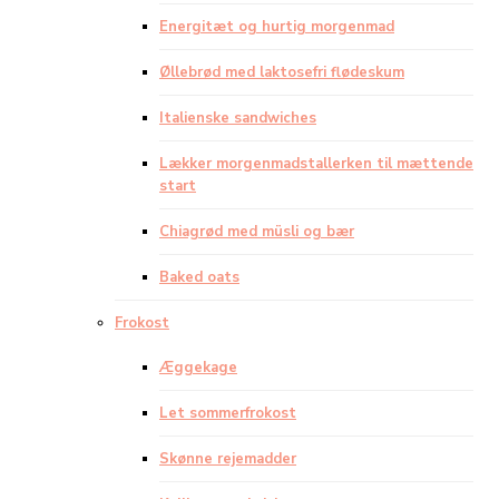
Energitæt og hurtig morgenmad
Øllebrød med laktosefri flødeskum
Italienske sandwiches
Lækker morgenmadstallerken til mættende
start
Chiagrød med müsli og bær
Baked oats
Frokost
Æggekage
Let sommerfrokost
Skønne rejemadder