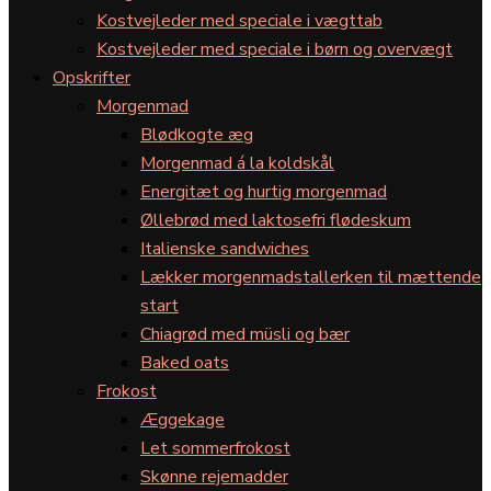
Kostvejleder med speciale i vægttab
Kostvejleder med speciale i børn og overvægt
Opskrifter
Morgenmad
Blødkogte æg
Morgenmad á la koldskål
Energitæt og hurtig morgenmad
Øllebrød med laktosefri flødeskum
Italienske sandwiches
Lækker morgenmadstallerken til mættende
start
Chiagrød med müsli og bær
Baked oats
Frokost
Æggekage
Let sommerfrokost
Skønne rejemadder