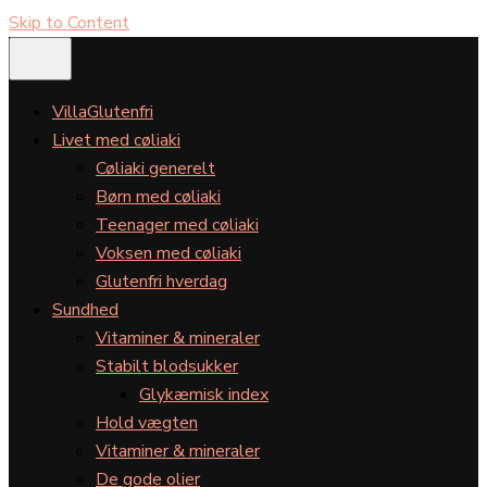
Skip to Content
VillaGlutenfri
Livet med cøliaki
Cøliaki generelt
Børn med cøliaki
Teenager med cøliaki
Voksen med cøliaki
Glutenfri hverdag
Sundhed
Vitaminer & mineraler
Stabilt blodsukker
Glykæmisk index
Hold vægten
Vitaminer & mineraler
De gode olier