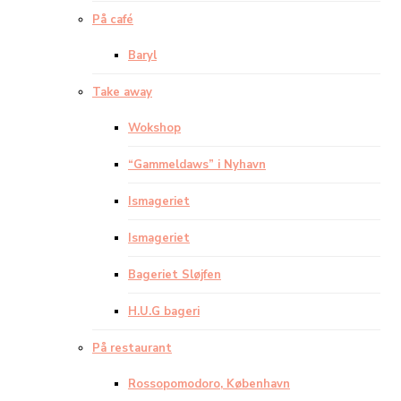
På café
Baryl
Take away
Wokshop
“Gammeldaws” i Nyhavn
Ismageriet
Ismageriet
Bageriet Sløjfen
H.U.G bageri
På restaurant
Rossopomodoro, København