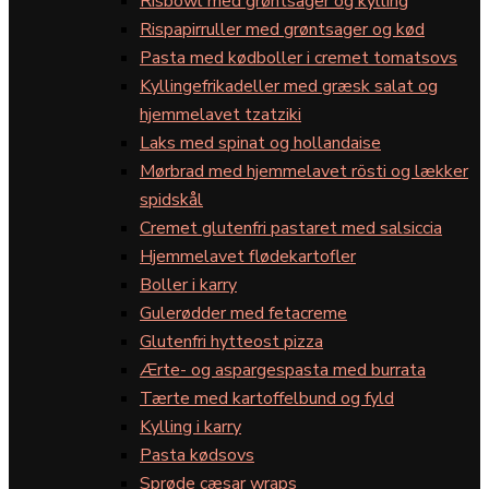
Risbowl med grøntsager og kylling
Rispapirruller med grøntsager og kød
Pasta med kødboller i cremet tomatsovs
Kyllingefrikadeller med græsk salat og
hjemmelavet tzatziki
Laks med spinat og hollandaise
Mørbrad med hjemmelavet rösti og lækker
spidskål
Cremet glutenfri pastaret med salsiccia
Hjemmelavet flødekartofler
Boller i karry
Gulerødder med fetacreme
Glutenfri hytteost pizza
Ærte- og aspargespasta med burrata
Tærte med kartoffelbund og fyld
Kylling i karry
Pasta kødsovs
Sprøde cæsar wraps