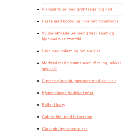
Rispapirruller med grøntsager og kød
Pasta med kødboller i cremet tomatsovs
Kyllingefrikadeller med græsk salat og
hjemmelavet tzatziki
Laks med spinat og hollandaise
Mørbrad med hjemmelavet rösti og lækker
spidskål
Cremet glutenfri pastaret med salsiccia
Hjemmelavet flødekartofler
Boller i karry
Gulerødder med fetacreme
Glutenfri hytteost pizza