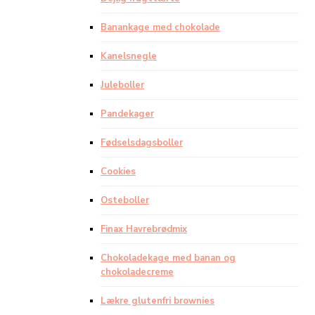
Banankage med chokolade
Kanelsnegle
Juleboller
Pandekager
Fødselsdagsboller
Cookies
Osteboller
Finax Havrebrødmix
Chokoladekage med banan og
chokoladecreme
Lækre glutenfri brownies