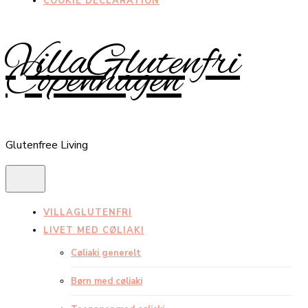
COOKIE DECLARATION
VillaGlutenfri
Copenhagen
Glutenfree Living
VILLAGLUTENFRI
LIVET MED CØLIAKI
Cøliaki generelt
Børn med cøliaki