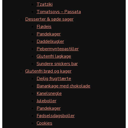
Tzatziki
Tomatsovs – Passata
Desserter & søde sager
Flødeis
Pandekager
Daddelkugler
Pebermyntepastiller
Glutenfri lagkage
Sundere snickers bar
Glutenfri brød og kager
Dejlig frugttærte
Banankage med chokolade
Kanelsnegle
Juleboller
Pandekager
Fødselsdagsboller
Cookies