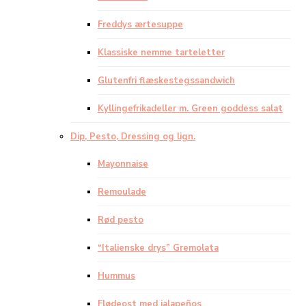
Freddys ærtesuppe
Klassiske nemme tarteletter
Glutenfri flæskestegssandwich
Kyllingefrikadeller m. Green goddess salat
Dip, Pesto, Dressing og lign.
Mayonnaise
Remoulade
Rød pesto
“Italienske drys” Gremolata
Hummus
Flødeost med jalapeños