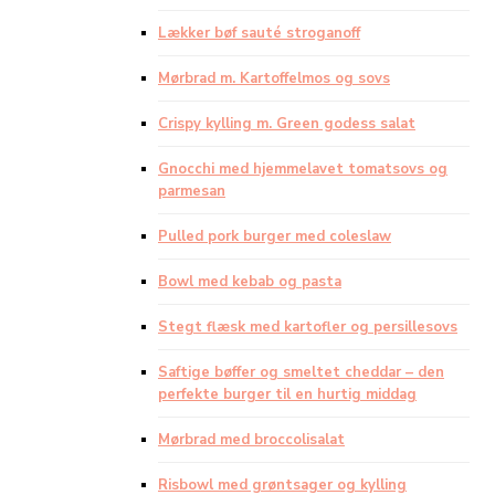
Lækker bøf sauté stroganoff
Mørbrad m. Kartoffelmos og sovs
Crispy kylling m. Green godess salat
Gnocchi med hjemmelavet tomatsovs og
parmesan
Pulled pork burger med coleslaw
Bowl med kebab og pasta
Stegt flæsk med kartofler og persillesovs
Saftige bøffer og smeltet cheddar – den
perfekte burger til en hurtig middag
Mørbrad med broccolisalat
Risbowl med grøntsager og kylling