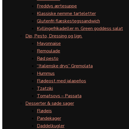
Freddys ærtesuppe
Klassiske nemme tarteletter
Glutenfri flæskestegssandwich
Kyllingefrikadeller m. Green goddess salat
Dip, Pesto, Dressing og lign.
Mayonnaise
Remoulade
Rød pesto
“Italienske drys” Gremolata
Hummus
Flødeost med jalapeños
Tzatziki
Tomatsovs – Passata
Desserter & søde sager
Flødeis
Pandekager
Daddelkugler