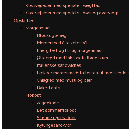
Kostvejleder med speciale i vægttab
Kostvejleder med speciale i børn og overvægt
Opskrifter
Morgenmad
Blødkogte æg
Morgenmad á la koldskål
Energitæt og hurtig morgenmad
Øllebrød med laktosefri flødeskum
Italienske sandwiches
Lækker morgenmadstallerken til mættende s
Chiagrød med müsli og bær
Baked oats
Frokost
Æggekage
Let sommerfrokost
Skønne rejemadder
Kyllingesandwich