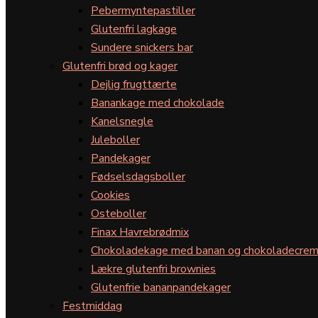
Pebermyntepastiller
Glutenfri lagkage
Sundere snickers bar
Glutenfri brød og kager
Dejlig frugttærte
Banankage med chokolade
Kanelsnegle
Juleboller
Pandekager
Fødselsdagsboller
Cookies
Osteboller
Finax Havrebrødmix
Chokoladekage med banan og chokoladecre
Lækre glutenfri brownies
Glutenfrie bananpandekager
Festmiddag