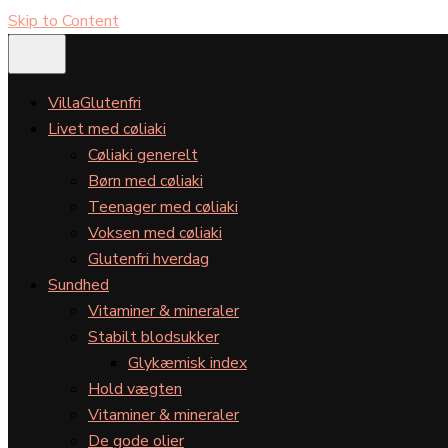
Skip to Content
VillaGlutenfri
Livet med cøliaki
Cøliaki generelt
Børn med cøliaki
Teenager med cøliaki
Voksen med cøliaki
Glutenfri hverdag
Sundhed
Vitaminer & mineraler
Stabilt blodsukker
Glykæmisk index
Hold vægten
Vitaminer & mineraler
De gode olier