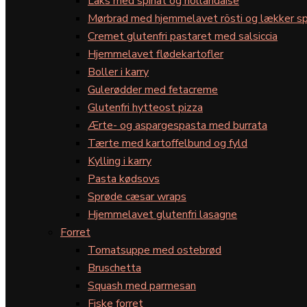
Laks med spinat og hollandaise
Mørbrad med hjemmelavet rösti og lækker sp
Cremet glutenfri pastaret med salsiccia
Hjemmelavet flødekartofler
Boller i karry
Gulerødder med fetacreme
Glutenfri hytteost pizza
Ærte- og aspargespasta med burrata
Tærte med kartoffelbund og fyld
Kylling i karry
Pasta kødsovs
Sprøde cæsar wraps
Hjemmelavet glutenfri lasagne
Forret
Tomatsuppe med ostebrød
Bruschetta
Squash med parmesan
Fiske forret