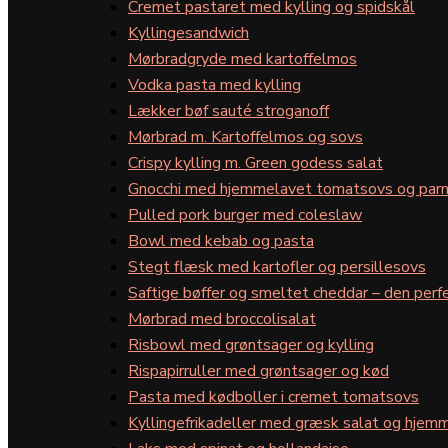
Cremet pastaret med kylling og spidskål
Kyllingesandwich
Mørbradgryde med kartoffelmos
Vodka pasta med kylling
Lækker bøf sauté stroganoff
Mørbrad m. Kartoffelmos og sovs
Crispy kylling m. Green godess salat
Gnocchi med hjemmelavet tomatsovs og par
Pulled pork burger med coleslaw
Bowl med kebab og pasta
Stegt flæsk med kartofler og persillesovs
Saftige bøffer og smeltet cheddar – den perfe
Mørbrad med broccolisalat
Risbowl med grøntsager og kylling
Rispapirruller med grøntsager og kød
Pasta med kødboller i cremet tomatsovs
Kyllingefrikadeller med græsk salat og hjemm