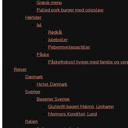
Græsk menu
Pulled pork burger med coleslaw
Højtider
Jul
Rødkål
Juleboller
Pebermyntepastiller
Påske
Påskefrokost hygge med familie og ven
Rejser
Danmark
Hotel Danmark
Sverige
Bagerier Sverige
Glutenfri bageri Malmö, Limhamn
Mormors Konditori, Lund
Italien