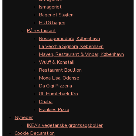
Ismageriet
Bageriet Sløjfen
H.U.G bageri
På restaurant
Rossopomodoro, København
La Vecchia Signora, København
Maven, Restaurant & Vinbar, København
Wulff & Konstali
Restaurant Boullion
Mona Lisa, Odense
Da Gigi Pizzeria
Gl. Humlebæk Kro
Dhaba
Frankies Pizza
Nyheder
IKEA’s vegetariske grøntsagsboller
Cookie Declaration