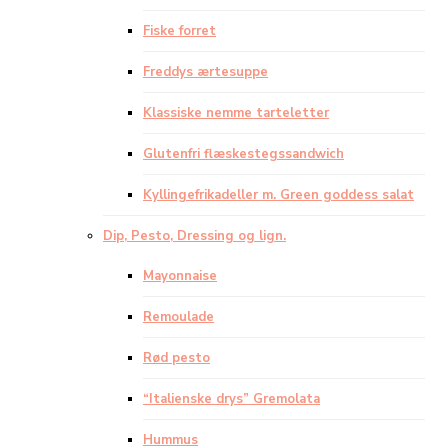
Fiske forret
Freddys ærtesuppe
Klassiske nemme tarteletter
Glutenfri flæskestegssandwich
Kyllingefrikadeller m. Green goddess salat
Dip, Pesto, Dressing og lign.
Mayonnaise
Remoulade
Rød pesto
“Italienske drys” Gremolata
Hummus