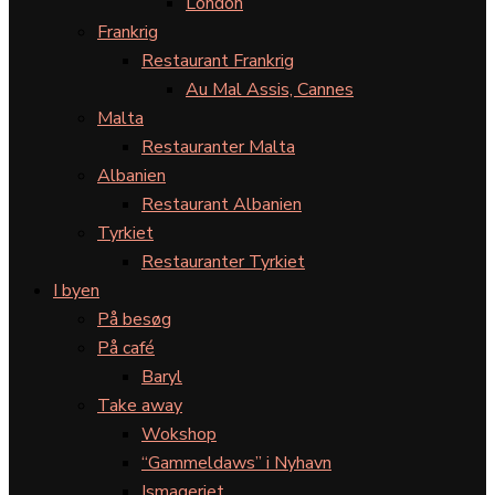
London
Frankrig
Restaurant Frankrig
Au Mal Assis, Cannes
Malta
Restauranter Malta
Albanien
Restaurant Albanien
Tyrkiet
Restauranter Tyrkiet
I byen
På besøg
På café
Baryl
Take away
Wokshop
“Gammeldaws” i Nyhavn
Ismageriet