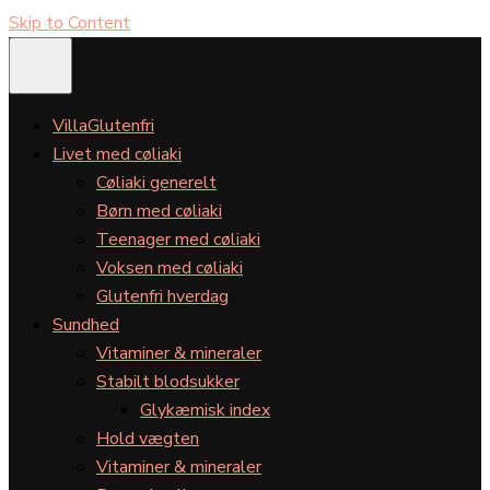
Skip to Content
VillaGlutenfri
Livet med cøliaki
Cøliaki generelt
Børn med cøliaki
Teenager med cøliaki
Voksen med cøliaki
Glutenfri hverdag
Sundhed
Vitaminer & mineraler
Stabilt blodsukker
Glykæmisk index
Hold vægten
Vitaminer & mineraler