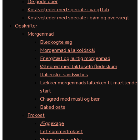
De gode olier
Kostvejleder med speciale i vægttab
Kostvejleder med speciale i børn og overvægt
Opskrifter
Morgenmad
Blødkogte æg
Morgenmad á la koldskål
Energitæt og hurtig morgenmad
Øllebrød med laktosefri flødeskum
Italienske sandwiches
Lækker morgenmadstallerken til mættende
start
Chiagrød med müsli og bær
Baked oats
Frokost
Æggekage
Let sommerfrokost
Skønne rejemadder