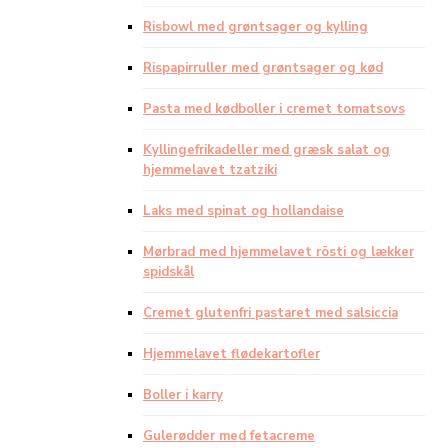
Risbowl med grøntsager og kylling
Rispapirruller med grøntsager og kød
Pasta med kødboller i cremet tomatsovs
Kyllingefrikadeller med græsk salat og
hjemmelavet tzatziki
Laks med spinat og hollandaise
Mørbrad med hjemmelavet rösti og lækker
spidskål
Cremet glutenfri pastaret med salsiccia
Hjemmelavet flødekartofler
Boller i karry
Gulerødder med fetacreme