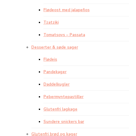
Flødeost med jalapeños
Tzatziki
Tomatsovs – Passata
Desserter & søde sager
Flødeis
Pandekager
Daddelkugler
Pebermyntepastiller
Glutenfri lagkage
Sundere snickers bar
Glutenfri brød og kager