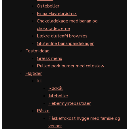
Osteboller
Finax Havrebrødmix
Chokoladekage med banan og
chokoladecreme
Lækre glutenfri brownies
Glutenfrie bananpandekager
Festmiddag
Græsk menu
Pulled pork burger med coleslaw
Højtider
Jul
Rødkål
Juleboller
Pebermyntepastiller
Påske
Påskefrokost hygge med familie og
venner