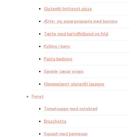
Glutenfri hytteost pizza
Ærte- og aspargespasta med burrata
Tærte med kartoffelbund og fyld
Kylling i karry
Pasta kødsovs
Sprøde cæsar wraps
Hjemmelavet glutenfri lasagne
Forret
Tomatsuppe med ostebrød
Bruschetta
Squash med parmesan