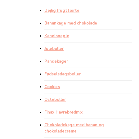
Dejlig frugttærte
Banankage med chokolade
Kanelsnegle
Juleboller
Pandekager
Fødselsdagsboller
Cookies
Osteboller
Finax Havrebrødmix
Chokoladekage med banan og
chokoladecreme