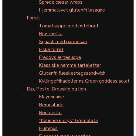
Sprøde cæsar wraps
Hjemmelavet glutenfri lasagne
Forret
Tomatsuppe med ostebrød
Bruschetta
Squash med parmesan
Fiske forret
Freddys ærtesuppe
Klassiske nemme tarteletter
Glutenfri flæskestegssandwich
Kyllingefrikadeller m. Green goddess salat
Dip, Pesto, Dressing og lign.
Mayonnaise
Remoulade
Rød pesto
“Italienske drys” Gremolata
Hummus