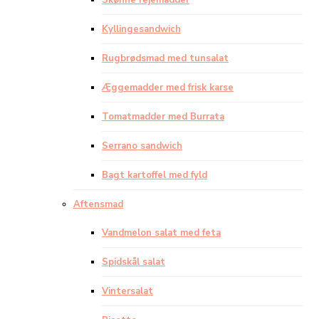
Skønne rejemadder
Kyllingesandwich
Rugbrødsmad med tunsalat
Æggemadder med frisk karse
Tomatmadder med Burrata
Serrano sandwich
Bagt kartoffel med fyld
Aftensmad
Vandmelon salat med feta
Spidskål salat
Vintersalat