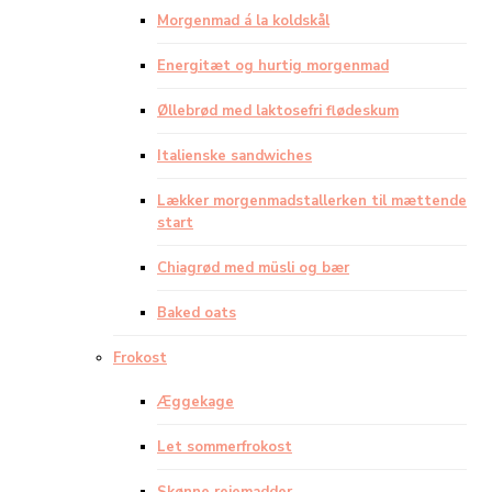
Morgenmad á la koldskål
Energitæt og hurtig morgenmad
Øllebrød med laktosefri flødeskum
Italienske sandwiches
Lækker morgenmadstallerken til mættende
start
Chiagrød med müsli og bær
Baked oats
Frokost
Æggekage
Let sommerfrokost