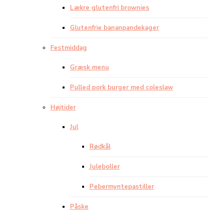
Lækre glutenfri brownies
Glutenfrie bananpandekager
Festmiddag
Græsk menu
Pulled pork burger med coleslaw
Højtider
Jul
Rødkål
Juleboller
Pebermyntepastiller
Påske