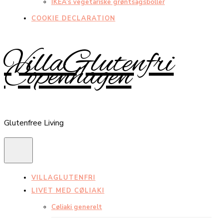
IKEA’s vegetariske grøntsagsboller
COOKIE DECLARATION
VillaGlutenfri
Copenhagen
Glutenfree Living
VILLAGLUTENFRI
LIVET MED CØLIAKI
Cøliaki generelt