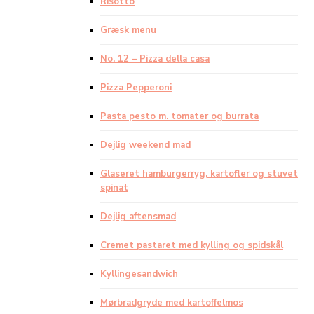
Risotto
Græsk menu
No. 12 – Pizza della casa
Pizza Pepperoni
Pasta pesto m. tomater og burrata
Dejlig weekend mad
Glaseret hamburgerryg, kartofler og stuvet
spinat
Dejlig aftensmad
Cremet pastaret med kylling og spidskål
Kyllingesandwich
Mørbradgryde med kartoffelmos