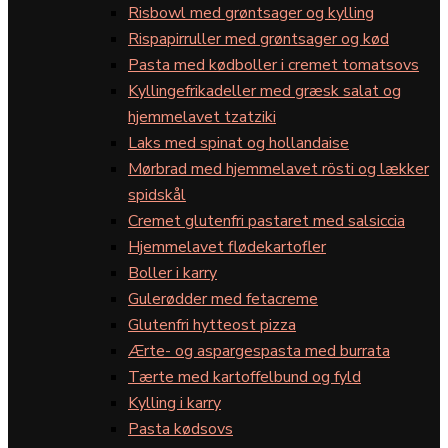
Risbowl med grøntsager og kylling
Rispapirruller med grøntsager og kød
Pasta med kødboller i cremet tomatsovs
Kyllingefrikadeller med græsk salat og
hjemmelavet tzatziki
Laks med spinat og hollandaise
Mørbrad med hjemmelavet rösti og lækker
spidskål
Cremet glutenfri pastaret med salsiccia
Hjemmelavet flødekartofler
Boller i karry
Gulerødder med fetacreme
Glutenfri hytteost pizza
Ærte- og aspargespasta med burrata
Tærte med kartoffelbund og fyld
Kylling i karry
Pasta kødsovs