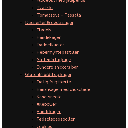
Flødeost med jalapeños
Tzatziki
Tomatsovs – Passata
Desserter & søde sager
Flødeis
Pandekager
Daddelkugler
Pebermyntepastiller
Glutenfri lagkage
Sundere snickers bar
Glutenfri brød og kager
Dejlig frugttærte
Banankage med chokolade
Kanelsnegle
Juleboller
Pandekager
Fødselsdagsboller
Cookies