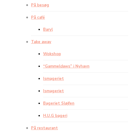
På besøg
På café
Baryl
Take away
Wokshop
“Gammeldaws” i Nyhavn
Ismageriet
Ismageriet
Bageriet Sløjfen
H.U.G bageri
På restaurant