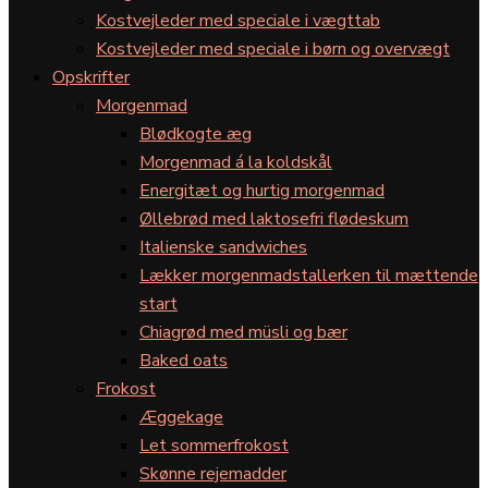
Kostvejleder med speciale i vægttab
Kostvejleder med speciale i børn og overvægt
Opskrifter
Morgenmad
Blødkogte æg
Morgenmad á la koldskål
Energitæt og hurtig morgenmad
Øllebrød med laktosefri flødeskum
Italienske sandwiches
Lækker morgenmadstallerken til mættende
start
Chiagrød med müsli og bær
Baked oats
Frokost
Æggekage
Let sommerfrokost
Skønne rejemadder