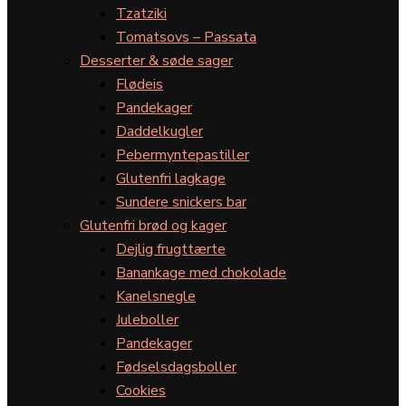
Tzatziki
Tomatsovs – Passata
Desserter & søde sager
Flødeis
Pandekager
Daddelkugler
Pebermyntepastiller
Glutenfri lagkage
Sundere snickers bar
Glutenfri brød og kager
Dejlig frugttærte
Banankage med chokolade
Kanelsnegle
Juleboller
Pandekager
Fødselsdagsboller
Cookies