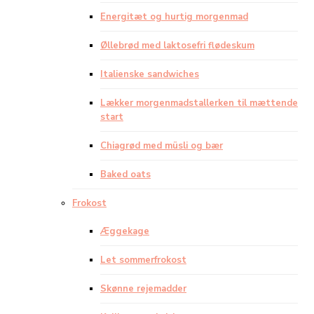
Energitæt og hurtig morgenmad
Øllebrød med laktosefri flødeskum
Italienske sandwiches
Lækker morgenmadstallerken til mættende
start
Chiagrød med müsli og bær
Baked oats
Frokost
Æggekage
Let sommerfrokost
Skønne rejemadder