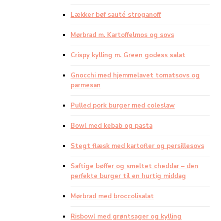
Lækker bøf sauté stroganoff
Mørbrad m. Kartoffelmos og sovs
Crispy kylling m. Green godess salat
Gnocchi med hjemmelavet tomatsovs og
parmesan
Pulled pork burger med coleslaw
Bowl med kebab og pasta
Stegt flæsk med kartofler og persillesovs
Saftige bøffer og smeltet cheddar – den
perfekte burger til en hurtig middag
Mørbrad med broccolisalat
Risbowl med grøntsager og kylling