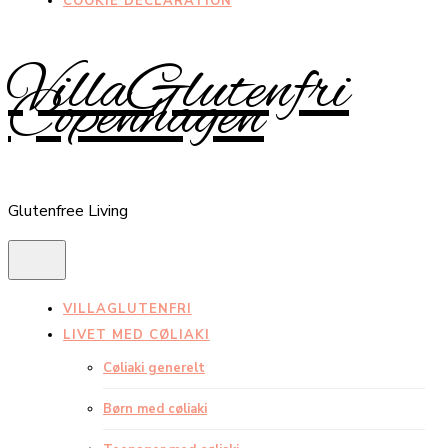
COOKIE DECLARATION
VillaGlutenfri
Copenhagen
Glutenfree Living
VILLAGLUTENFRI
LIVET MED CØLIAKI
Cøliaki generelt
Børn med cøliaki