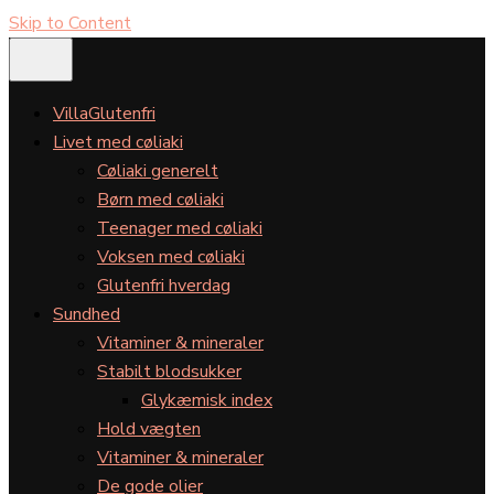
Skip to Content
VillaGlutenfri
Livet med cøliaki
Cøliaki generelt
Børn med cøliaki
Teenager med cøliaki
Voksen med cøliaki
Glutenfri hverdag
Sundhed
Vitaminer & mineraler
Stabilt blodsukker
Glykæmisk index
Hold vægten
Vitaminer & mineraler
De gode olier