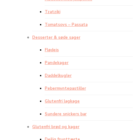
Tzatziki
Tomatsovs – Passata
Desserter & søde sager
Flødeis
Pandekager
Daddelkugler
Pebermyntepastiller
Glutenfri lagkage
Sundere snickers bar
Glutenfri brød og kager
Dejlig frugttærte