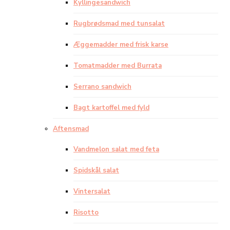
Kyllingesandwich
Rugbrødsmad med tunsalat
Æggemadder med frisk karse
Tomatmadder med Burrata
Serrano sandwich
Bagt kartoffel med fyld
Aftensmad
Vandmelon salat med feta
Spidskål salat
Vintersalat
Risotto