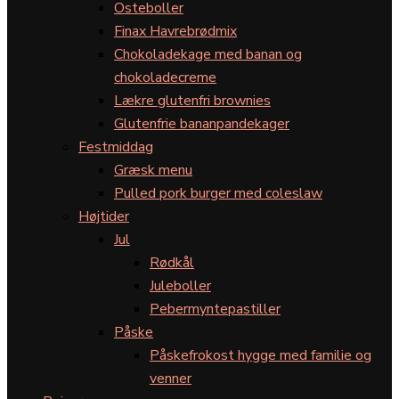
Osteboller
Finax Havrebrødmix
Chokoladekage med banan og
chokoladecreme
Lækre glutenfri brownies
Glutenfrie bananpandekager
Festmiddag
Græsk menu
Pulled pork burger med coleslaw
Højtider
Jul
Rødkål
Juleboller
Pebermyntepastiller
Påske
Påskefrokost hygge med familie og
venner