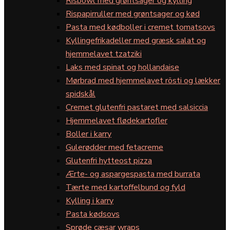
Risbowl med grøntsager og kylling
Rispapirruller med grøntsager og kød
Pasta med kødboller i cremet tomatsovs
Kyllingefrikadeller med græsk salat og
hjemmelavet tzatziki
Laks med spinat og hollandaise
Mørbrad med hjemmelavet rösti og lækker
spidskål
Cremet glutenfri pastaret med salsiccia
Hjemmelavet flødekartofler
Boller i karry
Gulerødder med fetacreme
Glutenfri hytteost pizza
Ærte- og aspargespasta med burrata
Tærte med kartoffelbund og fyld
Kylling i karry
Pasta kødsovs
Sprøde cæsar wraps