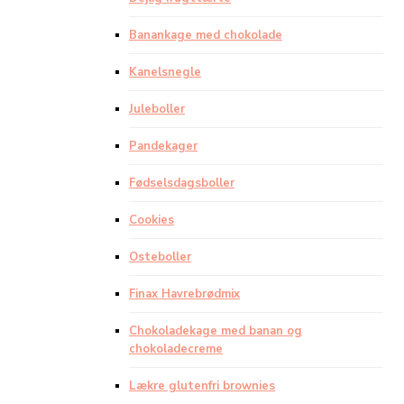
Banankage med chokolade
Kanelsnegle
Juleboller
Pandekager
Fødselsdagsboller
Cookies
Osteboller
Finax Havrebrødmix
Chokoladekage med banan og
chokoladecreme
Lækre glutenfri brownies