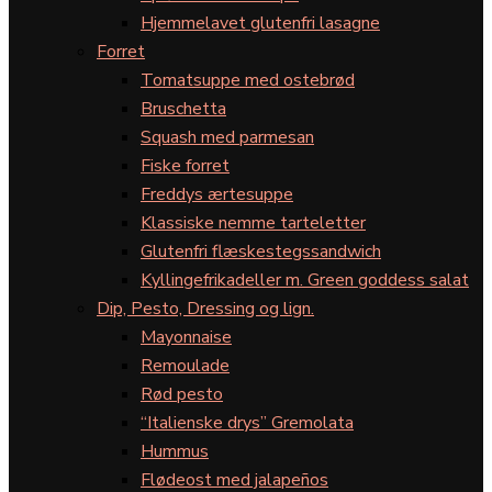
Hjemmelavet glutenfri lasagne
Forret
Tomatsuppe med ostebrød
Bruschetta
Squash med parmesan
Fiske forret
Freddys ærtesuppe
Klassiske nemme tarteletter
Glutenfri flæskestegssandwich
Kyllingefrikadeller m. Green goddess salat
Dip, Pesto, Dressing og lign.
Mayonnaise
Remoulade
Rød pesto
“Italienske drys” Gremolata
Hummus
Flødeost med jalapeños