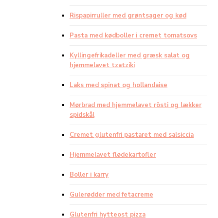
Rispapirruller med grøntsager og kød
Pasta med kødboller i cremet tomatsovs
Kyllingefrikadeller med græsk salat og
hjemmelavet tzatziki
Laks med spinat og hollandaise
Mørbrad med hjemmelavet rösti og lækker
spidskål
Cremet glutenfri pastaret med salsiccia
Hjemmelavet flødekartofler
Boller i karry
Gulerødder med fetacreme
Glutenfri hytteost pizza