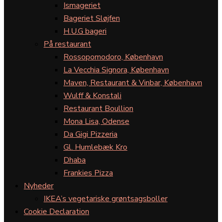
Ismageriet
Bageriet Sløjfen
H.U.G bageri
På restaurant
Rossopomodoro, København
La Vecchia Signora, København
Maven, Restaurant & Vinbar, København
Wulff & Konstali
Restaurant Boullion
Mona Lisa, Odense
Da Gigi Pizzeria
Gl. Humlebæk Kro
Dhaba
Frankies Pizza
Nyheder
IKEA’s vegetariske grøntsagsboller
Cookie Declaration