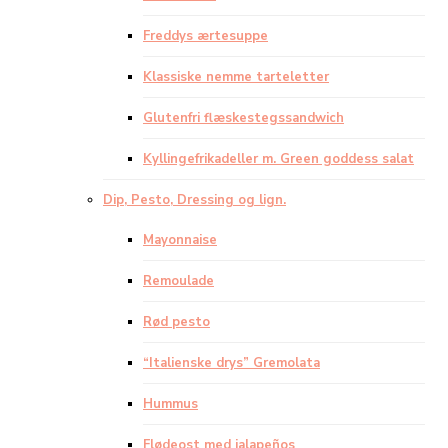
Freddys ærtesuppe
Klassiske nemme tarteletter
Glutenfri flæskestegssandwich
Kyllingefrikadeller m. Green goddess salat
Dip, Pesto, Dressing og lign.
Mayonnaise
Remoulade
Rød pesto
“Italienske drys” Gremolata
Hummus
Flødeost med jalapeños