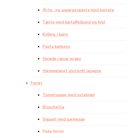
Ærte- og aspargespasta med burrata
Tærte med kartoffelbund og fyld
Kylling i karry
Pasta kødsovs
Sprøde cæsar wraps
Hjemmelavet glutenfri lasagne
Forret
Tomatsuppe med ostebrød
Bruschetta
Squash med parmesan
Fiske forret