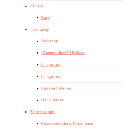
På café
Baryl
Take away
Wokshop
“Gammeldaws” i Nyhavn
Ismageriet
Ismageriet
Bageriet Sløjfen
H.U.G bageri
På restaurant
Rossopomodoro, København