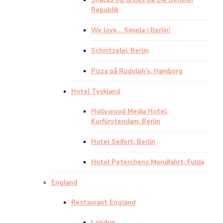
Snacks og drinks på Die Berliner
Republik
We love… Simela i Berlin!
Schnitzelei, Berlin
Pizza på Rudolph’s, Hamborg
Hotel Tyskland
Hollywood Media Hotel,
Kurfürstendam, Berlin
Hotel Seifert, Berlin
Hotel Peterchens Mondfahrt, Fulda
England
Restaurant England
London