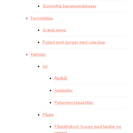
Glutenfrie bananpandekager
Festmiddag
Græsk menu
Pulled pork burger med coleslaw
Højtider
Jul
Rødkål
Juleboller
Pebermyntepastiller
Påske
Påskefrokost hygge med familie og
venner