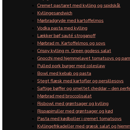
Cremet pastaret med kylling og spidskål
Kyllingesandwich
Mørbradgryde med kartoffelmos
Vodka pasta med kylling
Lækker bøf sauté stroganoff
Mørbrad m. Kartoffelmos og sovs
Crispy kylling m. Green godess salat
Gnocchi med hjemmelavet tomatsovs og par
Pulled pork burger med coleslaw
Bowl med kebab og pasta
Stegt flæsk med kartofler og persillesovs
Saftige bøffer og smeltet cheddar – den perfe
Mørbrad med broccolisalat
Risbowl med grøntsager og kylling
Rispapirruller med grøntsager og kød
Pasta med kødboller i cremet tomatsovs
Kyllingefrikadeller med græsk salat og hjemm