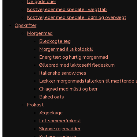
De gode olier
Kostvejleder med speciale i vægttab
Kostvejleder med speciale i børn og overvægt
Opskrifter
Morgenmad
Blødkogte æg
Morgenmad á la koldskål
Energitæt og hurtig morgenmad
Øllebrød med laktosefri flødeskum
Italienske sandwiches
Lækker morgenmadstallerken til mættende s
Chiagrød med müsli og bær
Baked oats
Frokost
Æggekage
Let sommerfrokost
Skønne rejemadder
Kyllingesandwich