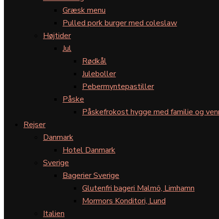
Græsk menu
Pulled pork burger med coleslaw
Højtider
Jul
Rødkål
Juleboller
Pebermyntepastiller
Påske
Påskefrokost hygge med familie og ven
Rejser
Danmark
Hotel Danmark
Sverige
Bagerier Sverige
Glutenfri bageri Malmö, Limhamn
Mormors Konditori, Lund
Italien