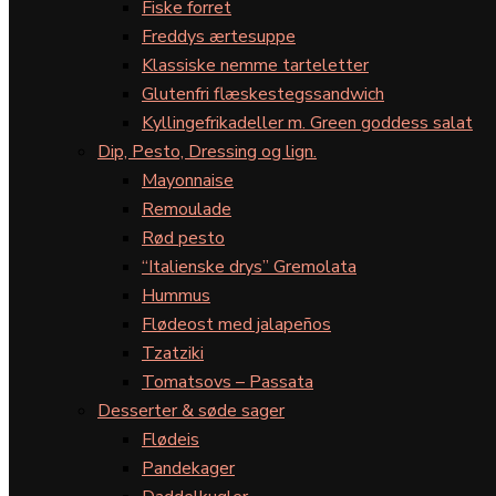
Fiske forret
Freddys ærtesuppe
Klassiske nemme tarteletter
Glutenfri flæskestegssandwich
Kyllingefrikadeller m. Green goddess salat
Dip, Pesto, Dressing og lign.
Mayonnaise
Remoulade
Rød pesto
“Italienske drys” Gremolata
Hummus
Flødeost med jalapeños
Tzatziki
Tomatsovs – Passata
Desserter & søde sager
Flødeis
Pandekager