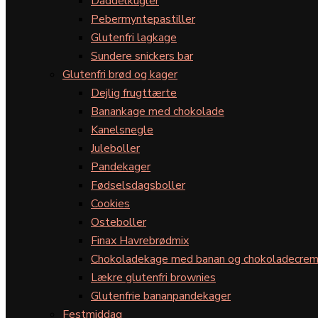
Daddelkugler
Pebermyntepastiller
Glutenfri lagkage
Sundere snickers bar
Glutenfri brød og kager
Dejlig frugttærte
Banankage med chokolade
Kanelsnegle
Juleboller
Pandekager
Fødselsdagsboller
Cookies
Osteboller
Finax Havrebrødmix
Chokoladekage med banan og chokoladecre
Lækre glutenfri brownies
Glutenfrie bananpandekager
Festmiddag