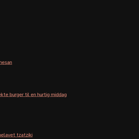
mesan
kte burger til en hurtig middag
elavet tzatziki