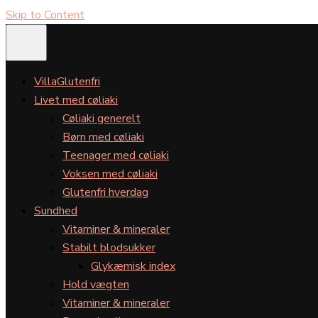
Skip to Content
VillaGlutenfri
Livet med cøliaki
Cøliaki generelt
Børn med cøliaki
Teenager med cøliaki
Voksen med cøliaki
Glutenfri hverdag
Sundhed
Vitaminer & mineraler
Stabilt blodsukker
Glykæmisk index
Hold vægten
Vitaminer & mineraler