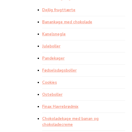
Dejlig frugttærte
Banankage med chokolade
Kanelsnegle
Juleboller
Pandekager
Fødselsdagsboller
Cookies
Osteboller
Finax Havrebrødmix
Chokoladekage med banan og
chokoladecreme