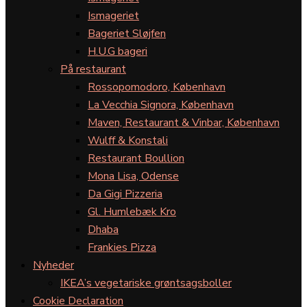
Ismageriet
Bageriet Sløjfen
H.U.G bageri
På restaurant
Rossopomodoro, København
La Vecchia Signora, København
Maven, Restaurant & Vinbar, København
Wulff & Konstali
Restaurant Boullion
Mona Lisa, Odense
Da Gigi Pizzeria
Gl. Humlebæk Kro
Dhaba
Frankies Pizza
Nyheder
IKEA’s vegetariske grøntsagsboller
Cookie Declaration