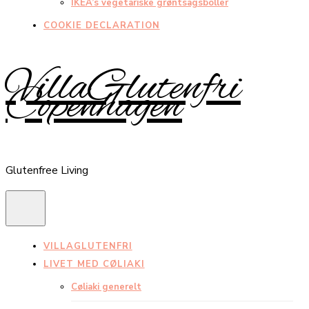
IKEA’s vegetariske grøntsagsboller
COOKIE DECLARATION
VillaGlutenfri
Copenhagen
Glutenfree Living
VILLAGLUTENFRI
LIVET MED CØLIAKI
Cøliaki generelt