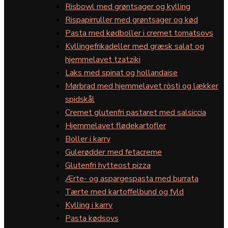
Risbowl med grøntsager og kylling
Rispapirruller med grøntsager og kød
Pasta med kødboller i cremet tomatsovs
Kyllingefrikadeller med græsk salat og
hjemmelavet tzatziki
Laks med spinat og hollandaise
Mørbrad med hjemmelavet rösti og lækker
spidskål
Cremet glutenfri pastaret med salsiccia
Hjemmelavet flødekartofler
Boller i karry
Gulerødder med fetacreme
Glutenfri hytteost pizza
Ærte- og aspargespasta med burrata
Tærte med kartoffelbund og fyld
Kylling i karry
Pasta kødsovs