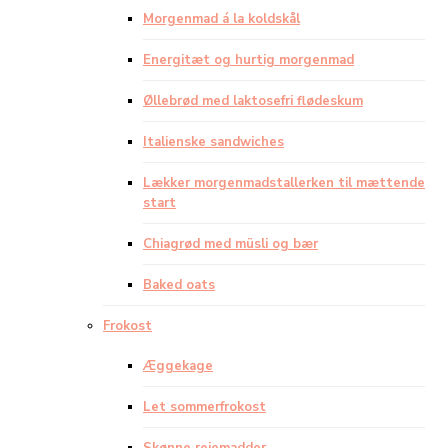
Morgenmad á la koldskål
Energitæt og hurtig morgenmad
Øllebrød med laktosefri flødeskum
Italienske sandwiches
Lækker morgenmadstallerken til mættende
start
Chiagrød med müsli og bær
Baked oats
Frokost
Æggekage
Let sommerfrokost