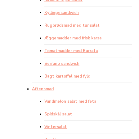
Skønne rejemadder
Kyllingesandwich
Rugbrødsmad med tunsalat
Æggemadder med frisk karse
Tomatmadder med Burrata
Serrano sandwich
Bagt kartoffel med fyld
Aftensmad
Vandmelon salat med feta
Spidskål salat
Vintersalat