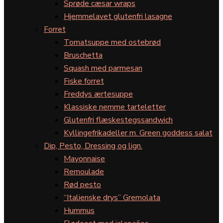
Sprøde cæsar wraps
Hjemmelavet glutenfri lasagne
Forret
Tomatsuppe med ostebrød
Bruschetta
Squash med parmesan
Fiske forret
Freddys ærtesuppe
Klassiske nemme tarteletter
Glutenfri flæskestegssandwich
Kyllingefrikadeller m. Green goddess salat
Dip, Pesto, Dressing og lign.
Mayonnaise
Remoulade
Rød pesto
“Italienske drys” Gremolata
Hummus