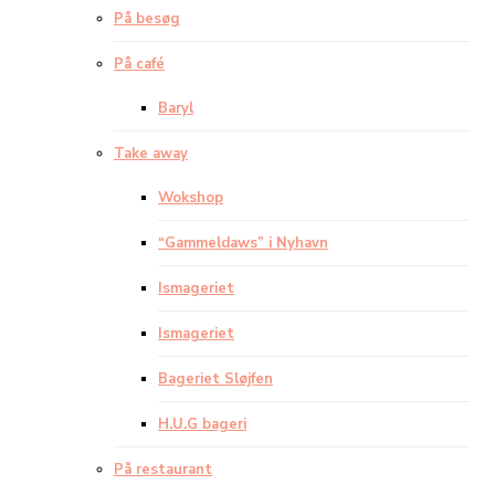
På besøg
På café
Baryl
Take away
Wokshop
“Gammeldaws” i Nyhavn
Ismageriet
Ismageriet
Bageriet Sløjfen
H.U.G bageri
På restaurant