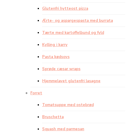
Glutenfri hytteost pizza
Ærte- og aspargespasta med burrata
Tærte med kartoffelbund og fyld
Kylling i karry
Pasta kødsovs
Sprøde cæsar wraps
Hjemmelavet glutenfri lasagne
Forret
Tomatsuppe med ostebrød
Bruschetta
Squash med parmesan