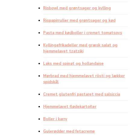
Risbowl med grøntsager og kylling
Rispapirruller med grøntsager og kød
Pasta med kødboller i cremet tomatsovs
Kyllingefrikadeller med græsk salat og
hjemmelavet tzatziki
Laks med spinat og hollandaise
Mørbrad med hjemmelavet rösti og lækker
spidskål
Cremet glutenfri pastaret med salsiccia
Hjemmelavet flødekartofler
Boller i karry
Gulerødder med fetacreme