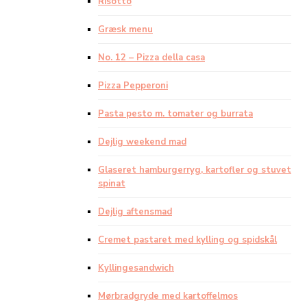
Risotto
Græsk menu
No. 12 – Pizza della casa
Pizza Pepperoni
Pasta pesto m. tomater og burrata
Dejlig weekend mad
Glaseret hamburgerryg, kartofler og stuvet
spinat
Dejlig aftensmad
Cremet pastaret med kylling og spidskål
Kyllingesandwich
Mørbradgryde med kartoffelmos