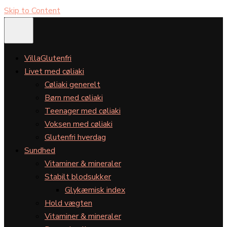
Skip to Content
VillaGlutenfri
Livet med cøliaki
Cøliaki generelt
Børn med cøliaki
Teenager med cøliaki
Voksen med cøliaki
Glutenfri hverdag
Sundhed
Vitaminer & mineraler
Stabilt blodsukker
Glykæmisk index
Hold vægten
Vitaminer & mineraler