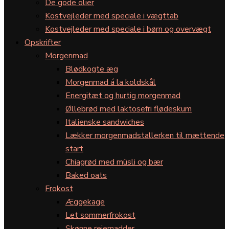
De gode olier
Kostvejleder med speciale i vægttab
Kostvejleder med speciale i børn og overvægt
Opskrifter
Morgenmad
Blødkogte æg
Morgenmad á la koldskål
Energitæt og hurtig morgenmad
Øllebrød med laktosefri flødeskum
Italienske sandwiches
Lækker morgenmadstallerken til mættende
start
Chiagrød med müsli og bær
Baked oats
Frokost
Æggekage
Let sommerfrokost
Skønne rejemadder