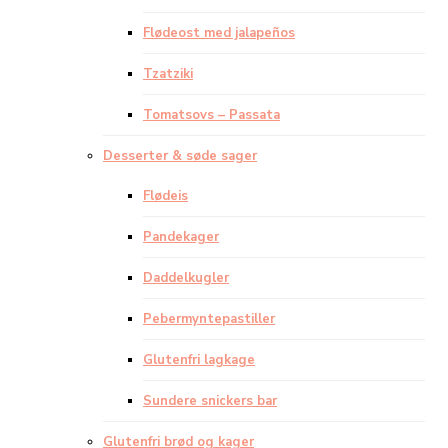
Flødeost med jalapeños
Tzatziki
Tomatsovs – Passata
Desserter & søde sager
Flødeis
Pandekager
Daddelkugler
Pebermyntepastiller
Glutenfri lagkage
Sundere snickers bar
Glutenfri brød og kager