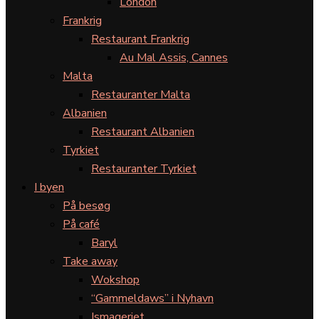
London
Frankrig
Restaurant Frankrig
Au Mal Assis, Cannes
Malta
Restauranter Malta
Albanien
Restaurant Albanien
Tyrkiet
Restauranter Tyrkiet
I byen
På besøg
På café
Baryl
Take away
Wokshop
“Gammeldaws” i Nyhavn
Ismageriet