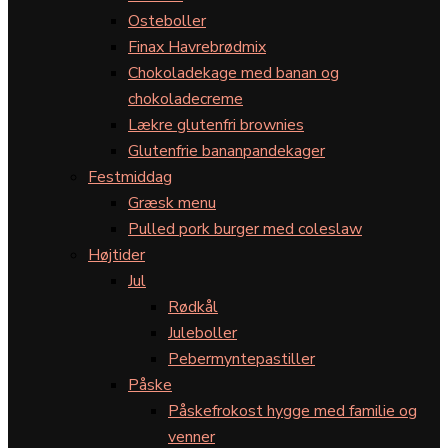
Osteboller
Finax Havrebrødmix
Chokoladekage med banan og
chokoladecreme
Lækre glutenfri brownies
Glutenfrie bananpandekager
Festmiddag
Græsk menu
Pulled pork burger med coleslaw
Højtider
Jul
Rødkål
Juleboller
Pebermyntepastiller
Påske
Påskefrokost hygge med familie og
venner