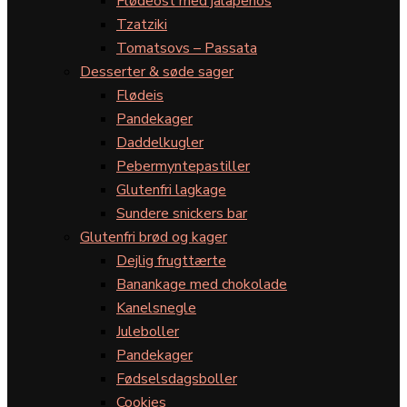
Flødeost med jalapeños
Tzatziki
Tomatsovs – Passata
Desserter & søde sager
Flødeis
Pandekager
Daddelkugler
Pebermyntepastiller
Glutenfri lagkage
Sundere snickers bar
Glutenfri brød og kager
Dejlig frugttærte
Banankage med chokolade
Kanelsnegle
Juleboller
Pandekager
Fødselsdagsboller
Cookies