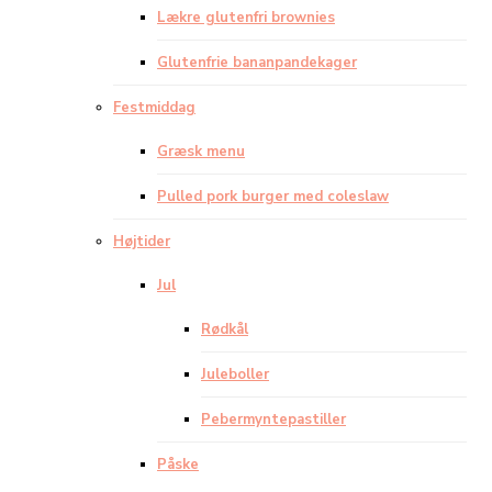
Lækre glutenfri brownies
Glutenfrie bananpandekager
Festmiddag
Græsk menu
Pulled pork burger med coleslaw
Højtider
Jul
Rødkål
Juleboller
Pebermyntepastiller
Påske