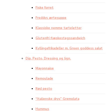
Fiske forret
Freddys ærtesuppe
Klassiske nemme tarteletter
Glutenfri flæskestegssandwich
Kyllingefrikadeller m. Green goddess salat
Dip, Pesto, Dressing og lign.
Mayonnaise
Remoulade
Rød pesto
“Italienske drys” Gremolata
Hummus