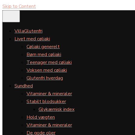
Skip to Content
VillaGlutenfri
Livet med cøliaki
Cøliaki generelt
Børn med cøliaki
Teenager med cøliaki
Voksen med cøliaki
Glutenfri hverdag
Sundhed
Vitaminer & mineraler
Stabilt blodsukker
Glykæmisk index
Hold vægten
Vitaminer & mineraler
De gode olier