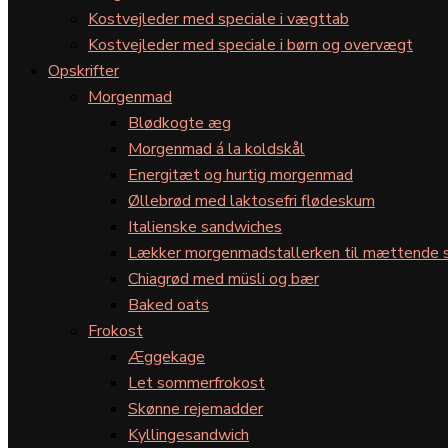
Kostvejleder med speciale i vægttab
Kostvejleder med speciale i børn og overvægt
Opskrifter
Morgenmad
Blødkogte æg
Morgenmad á la koldskål
Energitæt og hurtig morgenmad
Øllebrød med laktosefri flødeskum
Italienske sandwiches
Lækker morgenmadstallerken til mættende s
Chiagrød med müsli og bær
Baked oats
Frokost
Æggekage
Let sommerfrokost
Skønne rejemadder
Kyllingesandwich