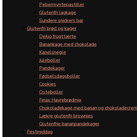
Pebermyntepastiller
Glutenfri lagkage
Sundere snickers bar
Glutenfri brød og kager
Dejlig frugttærte
Banankage med chokolade
Kanelsnegle
Juleboller
Pandekager
Fødselsdagsboller
Cookies
Osteboller
Finax Havrebrødmix
Chokoladekage med banan og chokoladecre
Lækre glutenfri brownies
Glutenfrie bananpandekager
Festmiddag