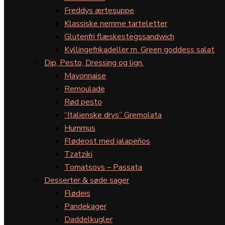
Freddys ærtesuppe
Klassiske nemme tarteletter
Glutenfri flæskestegssandwich
Kyllingefrikadeller m. Green goddess salat
Dip, Pesto, Dressing og lign.
Mayonnaise
Remoulade
Rød pesto
“Italienske drys” Gremolata
Hummus
Flødeost med jalapeños
Tzatziki
Tomatsovs – Passata
Desserter & søde sager
Flødeis
Pandekager
Daddelkugler