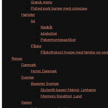
Græsk menu
Pulled pork burger med coleslaw
Højtider
Jul
Rødkål
Juleboller
Pebermyntepastiller
Påske
Påskefrokost hygge med familie og ven
Rejser
Danmark
Hotel Danmark
Sverige
Bagerier Sverige
Glutenfri bageri Malmö, Limhamn
Mormors Konditori, Lund
Italien