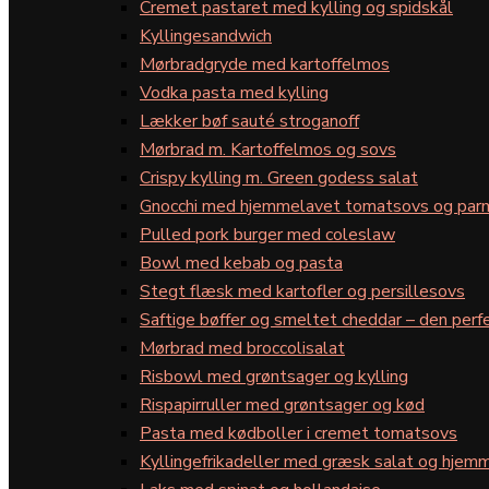
Cremet pastaret med kylling og spidskål
Kyllingesandwich
Mørbradgryde med kartoffelmos
Vodka pasta med kylling
Lækker bøf sauté stroganoff
Mørbrad m. Kartoffelmos og sovs
Crispy kylling m. Green godess salat
Gnocchi med hjemmelavet tomatsovs og par
Pulled pork burger med coleslaw
Bowl med kebab og pasta
Stegt flæsk med kartofler og persillesovs
Saftige bøffer og smeltet cheddar – den perfe
Mørbrad med broccolisalat
Risbowl med grøntsager og kylling
Rispapirruller med grøntsager og kød
Pasta med kødboller i cremet tomatsovs
Kyllingefrikadeller med græsk salat og hjemm