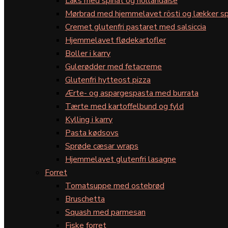
Laks med spinat og hollandaise
Mørbrad med hjemmelavet rösti og lækker sp
Cremet glutenfri pastaret med salsiccia
Hjemmelavet flødekartofler
Boller i karry
Gulerødder med fetacreme
Glutenfri hytteost pizza
Ærte- og aspargespasta med burrata
Tærte med kartoffelbund og fyld
Kylling i karry
Pasta kødsovs
Sprøde cæsar wraps
Hjemmelavet glutenfri lasagne
Forret
Tomatsuppe med ostebrød
Bruschetta
Squash med parmesan
Fiske forret