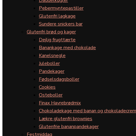
Daddelkugler
Pebermyntepastiller
Glutenfri lagkage
Sundere snickers bar
Glutenfri brød og kager
Dejlig frugttærte
Banankage med chokolade
Kanelsnegle
Juleboller
Pandekager
Fødselsdagsboller
Cookies
Osteboller
Finax Havrebrødmix
Chokoladekage med banan og chokoladecre
Lækre glutenfri brownies
Glutenfrie bananpandekager
Festmiddag