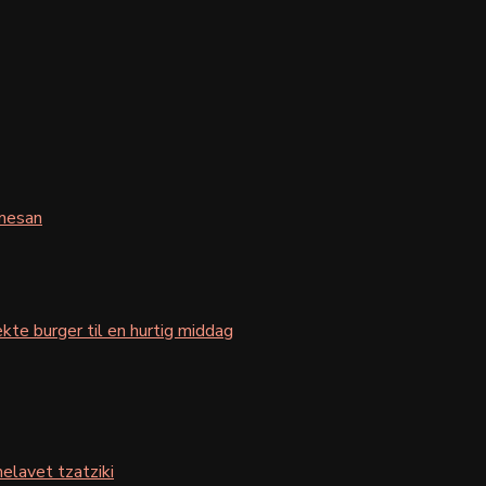
mesan
kte burger til en hurtig middag
elavet tzatziki