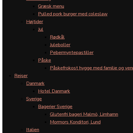
Græsk menu
Pulled pork burger med coleslaw
Højtider
Jul
Rødkål
Juleboller
Pebermyntepastiller
Påske
Påskefrokost hygge med familie og ven
Rejser
Danmark
Hotel Danmark
Sverige
Bagerier Sverige
Glutenfri bageri Malmö, Limhamn
Mormors Konditori, Lund
Italien