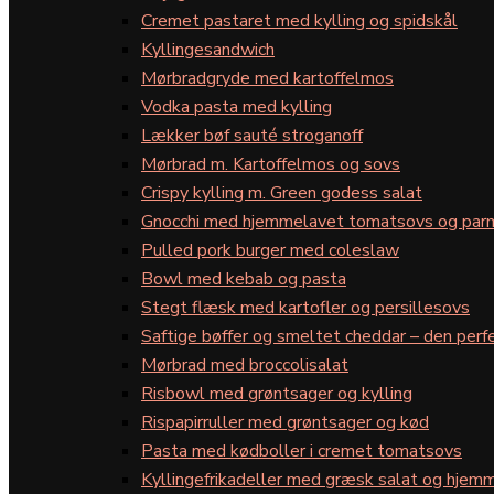
Cremet pastaret med kylling og spidskål
Kyllingesandwich
Mørbradgryde med kartoffelmos
Vodka pasta med kylling
Lækker bøf sauté stroganoff
Mørbrad m. Kartoffelmos og sovs
Crispy kylling m. Green godess salat
Gnocchi med hjemmelavet tomatsovs og par
Pulled pork burger med coleslaw
Bowl med kebab og pasta
Stegt flæsk med kartofler og persillesovs
Saftige bøffer og smeltet cheddar – den perfe
Mørbrad med broccolisalat
Risbowl med grøntsager og kylling
Rispapirruller med grøntsager og kød
Pasta med kødboller i cremet tomatsovs
Kyllingefrikadeller med græsk salat og hjemm