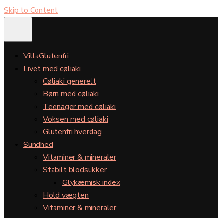
Skip to Content
VillaGlutenfri
Livet med cøliaki
Cøliaki generelt
Børn med cøliaki
Teenager med cøliaki
Voksen med cøliaki
Glutenfri hverdag
Sundhed
Vitaminer & mineraler
Stabilt blodsukker
Glykæmisk index
Hold vægten
Vitaminer & mineraler