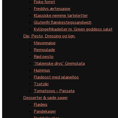
Fiske forret
Freddys ærtesuppe
Klassiske nemme tarteletter
Glutenfri flæskestegssandwich
Kyllingefrikadeller m. Green goddess salat
Dip, Pesto, Dressing og lign.
Mayonnaise
Remoulade
Rød pesto
“Italienske drys” Gremolata
Hummus
Flødeost med jalapeños
Tzatziki
Tomatsovs – Passata
Desserter & søde sager
Flødeis
Pandekager