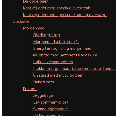
De gode olier
Kostvejleder med speciale i vægttab
Kostvejleder med speciale i børn og overvægt
Opskrifter
Morgenmad
Blødkogte æg
Morgenmad á la koldskål
Energitæt og hurtig morgenmad
Øllebrød med laktosefri flødeskum
Italienske sandwiches
Lækker morgenmadstallerken til mættende s
Chiagrød med müsli og bær
Baked oats
Frokost
Æggekage
Let sommerfrokost
Skønne rejemadder
Kyllingesandwich