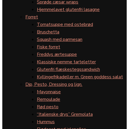
Sprøde cæsar wraps
Hjemmelavet glutenfri lasagne
Forret
Tomatsuppe med ostebrød
Bruschetta
Squash med parmesan
Fiske forret
Freddys ærtesuppe
Klassiske nemme tarteletter
Glutenfri flæskestegssandwich
Kyllingefrikadeller m. Green goddess salat
Dip, Pesto, Dressing og lign.
Mayonnaise
Remoulade
Rød pesto
“Italienske drys” Gremolata
Hummus