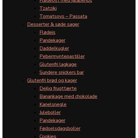
Flødeost med jalapeños
Tzatziki
Tomatsovs – Passata
Desserter & søde sager
Flødeis
Pandekager
Daddelkugler
Pebermyntepastiller
Glutenfri lagkage
Sundere snickers bar
Glutenfri brød og kager
Dejlig frugttærte
Banankage med chokolade
Kanelsnegle
Juleboller
Pandekager
Fødselsdagsboller
Cookies