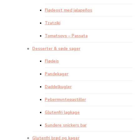
Flødeost med jalapeños
Tzatziki
Tomatsovs – Passata
Desserter & søde sager
Flødeis
Pandekager
Daddelkugler
Pebermyntepastiller
Glutenfri lagkage
Sundere snickers bar
Glutenfri brød og kager