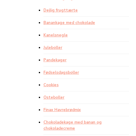
Dejlig frugttærte
Banankage med chokolade
Kanelsnegle
Juleboller
Pandekager
Fødselsdagsboller
Cookies
Osteboller
Finax Havrebrødmix
Chokoladekage med banan og
chokoladecreme