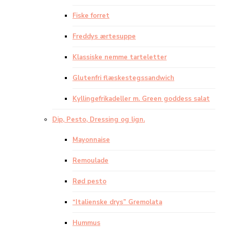
Fiske forret
Freddys ærtesuppe
Klassiske nemme tarteletter
Glutenfri flæskestegssandwich
Kyllingefrikadeller m. Green goddess salat
Dip, Pesto, Dressing og lign.
Mayonnaise
Remoulade
Rød pesto
“Italienske drys” Gremolata
Hummus