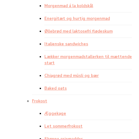
Morgenmad á la koldskål
Energitæt og hurtig morgenmad
Øllebrød med laktosefri flødeskum
Italienske sandwiches
Lækker morgenmadstallerken til mættende
start
Chiagrød med müsli og bær
Baked oats
Frokost
Æggekage
Let sommerfrokost