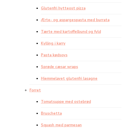
Glutenfri hytteost pizza
Ærte- og aspargespasta med burrata
Tærte med kartoffelbund og fyld
Kylling i karry
Pasta kødsovs
Sprøde cæsar wraps
Hjemmelavet glutenfri lasagne
Forret
Tomatsuppe med ostebrød
Bruschetta
Squash med parmesan