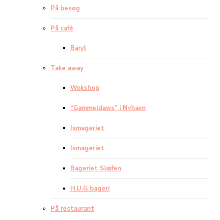
På besøg
På café
Baryl
Take away
Wokshop
“Gammeldaws” i Nyhavn
Ismageriet
Ismageriet
Bageriet Sløjfen
H.U.G bageri
På restaurant