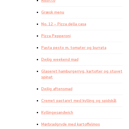
Risotto
Græsk menu
No. 12 – Pizza della casa
Pizza Pepperoni
Pasta pesto m. tomater og burrata
Dejlig weekend mad
Glaseret hamburgerryg, kartofler og stuvet
spinat
Dejlig aftensmad
Cremet pastaret med kylling og spidskål
Kyllingesandwich
Mørbradgryde med kartoffelmos