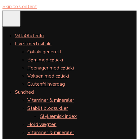
Skip to Content
VillaGlutenfri
Livet med cøliaki
Cøliaki generelt
Børn med cøliaki
Teenager med cøliaki
Voksen med cøliaki
Glutenfri hverdag
Sundhed
Vitaminer & mineraler
Stabilt blodsukker
Glykæmisk index
Hold vægten
Vitaminer & mineraler