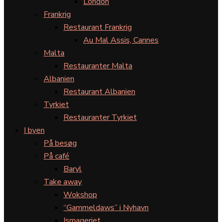
London
Frankrig
Restaurant Frankrig
Au Mal Assis, Cannes
Malta
Restauranter Malta
Albanien
Restaurant Albanien
Tyrkiet
Restauranter Tyrkiet
I byen
På besøg
På café
Baryl
Take away
Wokshop
“Gammeldaws” i Nyhavn
Ismageriet