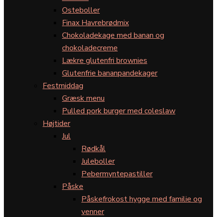
Osteboller
Finax Havrebrødmix
Chokoladekage med banan og
chokoladecreme
Lækre glutenfri brownies
Glutenfrie bananpandekager
Festmiddag
Græsk menu
Pulled pork burger med coleslaw
Højtider
Jul
Rødkål
Juleboller
Pebermyntepastiller
Påske
Påskefrokost hygge med familie og
venner