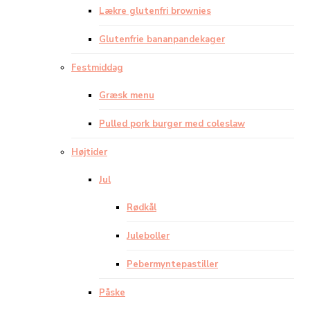
Lækre glutenfri brownies
Glutenfrie bananpandekager
Festmiddag
Græsk menu
Pulled pork burger med coleslaw
Højtider
Jul
Rødkål
Juleboller
Pebermyntepastiller
Påske