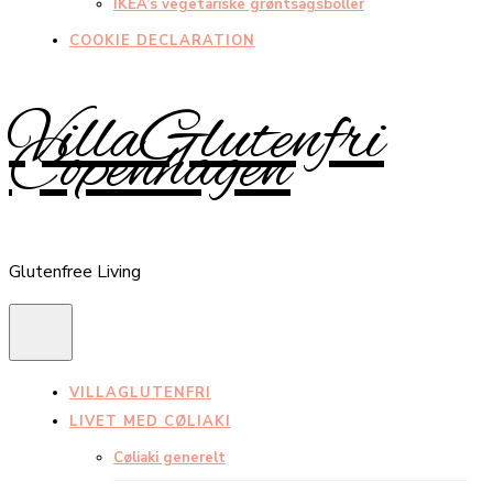
IKEA’s vegetariske grøntsagsboller
COOKIE DECLARATION
VillaGlutenfri
Copenhagen
Glutenfree Living
VILLAGLUTENFRI
LIVET MED CØLIAKI
Cøliaki generelt