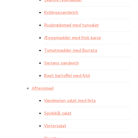
Skønne rejemadder
Kyllingesandwich
Rugbrødsmad med tunsalat
Æggemadder med frisk karse
Tomatmadder med Burrata
Serrano sandwich
Bagt kartoffel med fyld
Aftensmad
Vandmelon salat med feta
Spidskål salat
Vintersalat