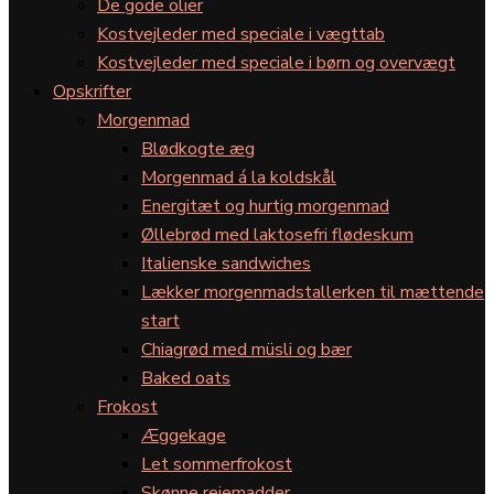
De gode olier
Kostvejleder med speciale i vægttab
Kostvejleder med speciale i børn og overvægt
Opskrifter
Morgenmad
Blødkogte æg
Morgenmad á la koldskål
Energitæt og hurtig morgenmad
Øllebrød med laktosefri flødeskum
Italienske sandwiches
Lækker morgenmadstallerken til mættende
start
Chiagrød med müsli og bær
Baked oats
Frokost
Æggekage
Let sommerfrokost
Skønne rejemadder