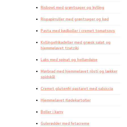
Risbowl med grøntsager og kylling
Rispapirruller med grøntsager og kød
Pasta med kødboller i cremet tomatsovs
Kyllingefrikadeller med græsk salat og
hjemmelavet tzatziki
Laks med spinat og hollandaise
Mørbrad med hjemmelavet rösti og lækker
spidskål
Cremet glutenfri pastaret med salsiccia
Hjemmelavet flødekartofler
Boller i karry
Gulerødder med fetacreme