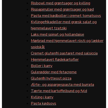
Risbowl med grøntsager og kylling
Rispapirruller med grøntsager og kød
Pasta med kødboller i cremet tomatsovs
Kyllingefrikadeller med græsk salat og
hjemmelavet tzatziki
Laks med spinat og hollandaise
Mørbrad med hjemmelavet rösti og lækker
spidskål
Cremet glutenfri pastaret med salsiccia
Hjemmelavet flødekartofler
Boller i karry
Gulerødder med fetacreme
Glutenfri hytteost pizza
Ærte- og aspargespasta med burrata
Tærte med kartoffelbund og fyld
Kylling i karry
Pasta kødsovs