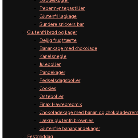
Daddelkugler
Pebermyntepastiller
Glutenfri lagkage
Sundere snickers bar
Glutenfri brød og kager
Dejlig frugttærte
Banankage med chokolade
Kanelsnegle
Juleboller
Pandekager
Fødselsdagsboller
Cookies
Osteboller
Finax Havrebrødmix
Chokoladekage med banan og chokoladecre
Lækre glutenfri brownies
Glutenfrie bananpandekager
Festmiddag