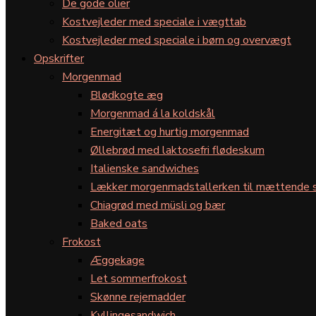
De gode olier
Kostvejleder med speciale i vægttab
Kostvejleder med speciale i børn og overvægt
Opskrifter
Morgenmad
Blødkogte æg
Morgenmad á la koldskål
Energitæt og hurtig morgenmad
Øllebrød med laktosefri flødeskum
Italienske sandwiches
Lækker morgenmadstallerken til mættende s
Chiagrød med müsli og bær
Baked oats
Frokost
Æggekage
Let sommerfrokost
Skønne rejemadder
Kyllingesandwich