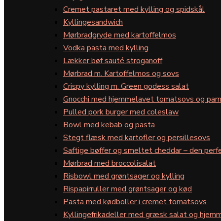
Cremet pastaret med kylling og spidskål
Kyllingesandwich
Mørbradgryde med kartoffelmos
Vodka pasta med kylling
Lækker bøf sauté stroganoff
Mørbrad m. Kartoffelmos og sovs
Crispy kylling m. Green godess salat
Gnocchi med hjemmelavet tomatsovs og par
Pulled pork burger med coleslaw
Bowl med kebab og pasta
Stegt flæsk med kartofler og persillesovs
Saftige bøffer og smeltet cheddar – den perfe
Mørbrad med broccolisalat
Risbowl med grøntsager og kylling
Rispapirruller med grøntsager og kød
Pasta med kødboller i cremet tomatsovs
Kyllingefrikadeller med græsk salat og hjemm