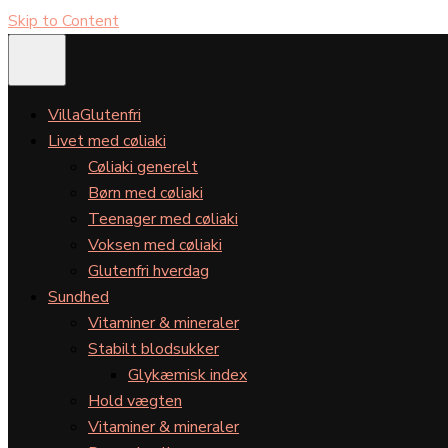
Skip to Content
VillaGlutenfri
Livet med cøliaki
Cøliaki generelt
Børn med cøliaki
Teenager med cøliaki
Voksen med cøliaki
Glutenfri hverdag
Sundhed
Vitaminer & mineraler
Stabilt blodsukker
Glykæmisk index
Hold vægten
Vitaminer & mineraler