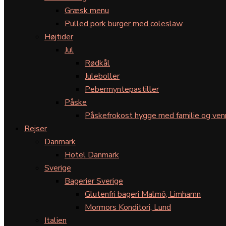
Græsk menu
Pulled pork burger med coleslaw
Højtider
Jul
Rødkål
Juleboller
Pebermyntepastiller
Påske
Påskefrokost hygge med familie og ven
Rejser
Danmark
Hotel Danmark
Sverige
Bagerier Sverige
Glutenfri bageri Malmö, Limhamn
Mormors Konditori, Lund
Italien