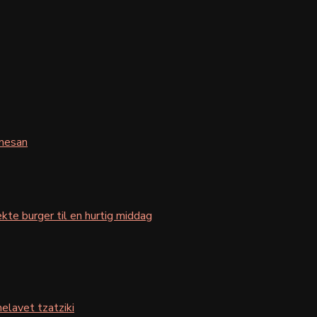
mesan
kte burger til en hurtig middag
elavet tzatziki