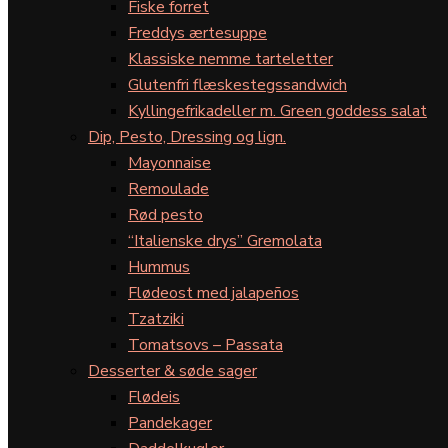
Fiske forret
Freddys ærtesuppe
Klassiske nemme tarteletter
Glutenfri flæskestegssandwich
Kyllingefrikadeller m. Green goddess salat
Dip, Pesto, Dressing og lign.
Mayonnaise
Remoulade
Rød pesto
“Italienske drys” Gremolata
Hummus
Flødeost med jalapeños
Tzatziki
Tomatsovs – Passata
Desserter & søde sager
Flødeis
Pandekager