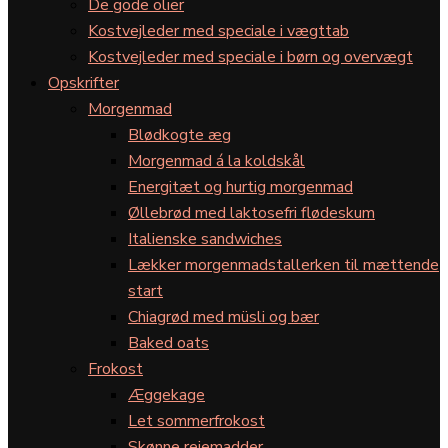
De gode olier
Kostvejleder med speciale i vægttab
Kostvejleder med speciale i børn og overvægt
Opskrifter
Morgenmad
Blødkogte æg
Morgenmad á la koldskål
Energitæt og hurtig morgenmad
Øllebrød med laktosefri flødeskum
Italienske sandwiches
Lækker morgenmadstallerken til mættende
start
Chiagrød med müsli og bær
Baked oats
Frokost
Æggekage
Let sommerfrokost
Skønne rejemadder