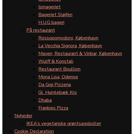
Ismageriet
Bageriet Sløjfen
H.U.G bageri
På restaurant
Rossopomodoro, København
La Vecchia Signora, København
Maven, Restaurant & Vinbar, København
Wulff & Konstali
Restaurant Boullion
Mona Lisa, Odense
Da Gigi Pizzeria
Gl. Humlebæk Kro
Dhaba
Frankies Pizza
Nyheder
IKEA’s vegetariske grøntsagsboller
Cookie Declaration