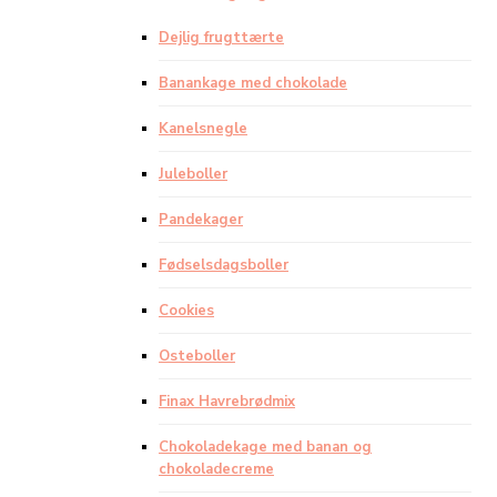
Dejlig frugttærte
Banankage med chokolade
Kanelsnegle
Juleboller
Pandekager
Fødselsdagsboller
Cookies
Osteboller
Finax Havrebrødmix
Chokoladekage med banan og
chokoladecreme