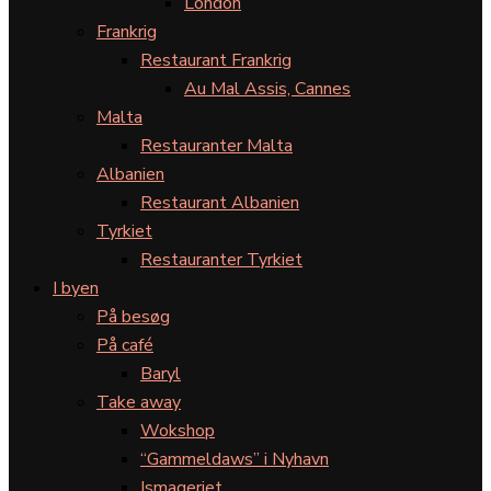
London
Frankrig
Restaurant Frankrig
Au Mal Assis, Cannes
Malta
Restauranter Malta
Albanien
Restaurant Albanien
Tyrkiet
Restauranter Tyrkiet
I byen
På besøg
På café
Baryl
Take away
Wokshop
“Gammeldaws” i Nyhavn
Ismageriet