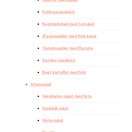
Skønne rejemadder
Kyllingesandwich
Rugbrødsmad med tunsalat
Æggemadder med frisk karse
Tomatmadder med Burrata
Serrano sandwich
Bagt kartoffel med fyld
Aftensmad
Vandmelon salat med feta
Spidskål salat
Vintersalat