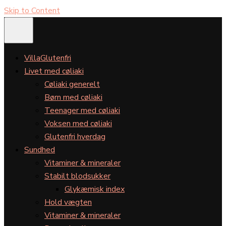
Skip to Content
VillaGlutenfri
Livet med cøliaki
Cøliaki generelt
Børn med cøliaki
Teenager med cøliaki
Voksen med cøliaki
Glutenfri hverdag
Sundhed
Vitaminer & mineraler
Stabilt blodsukker
Glykæmisk index
Hold vægten
Vitaminer & mineraler