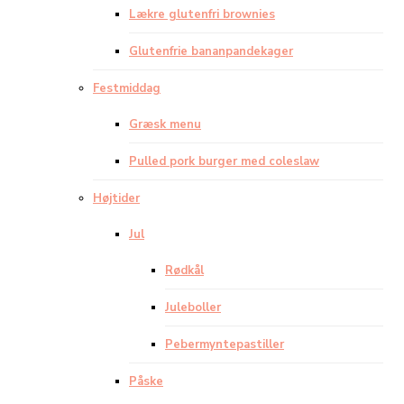
Lækre glutenfri brownies
Glutenfrie bananpandekager
Festmiddag
Græsk menu
Pulled pork burger med coleslaw
Højtider
Jul
Rødkål
Juleboller
Pebermyntepastiller
Påske