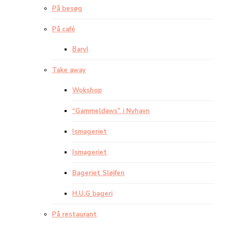
På besøg
På café
Baryl
Take away
Wokshop
“Gammeldaws” i Nyhavn
Ismageriet
Ismageriet
Bageriet Sløjfen
H.U.G bageri
På restaurant