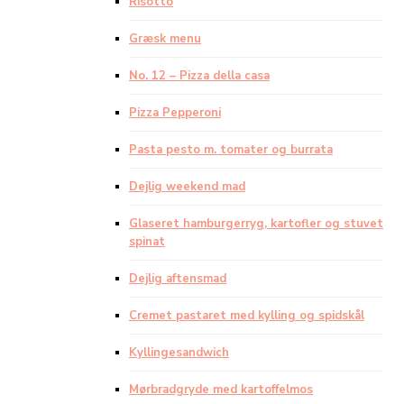
Risotto
Græsk menu
No. 12 – Pizza della casa
Pizza Pepperoni
Pasta pesto m. tomater og burrata
Dejlig weekend mad
Glaseret hamburgerryg, kartofler og stuvet
spinat
Dejlig aftensmad
Cremet pastaret med kylling og spidskål
Kyllingesandwich
Mørbradgryde med kartoffelmos