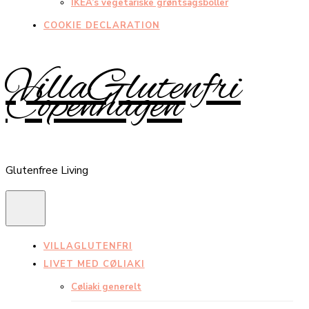
IKEA’s vegetariske grøntsagsboller
COOKIE DECLARATION
VillaGlutenfri
Copenhagen
Glutenfree Living
VILLAGLUTENFRI
LIVET MED CØLIAKI
Cøliaki generelt