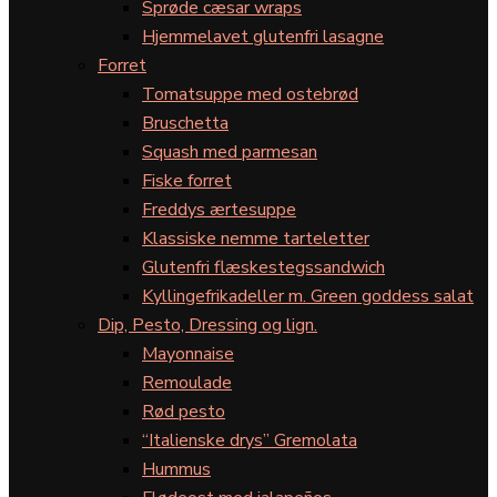
Sprøde cæsar wraps
Hjemmelavet glutenfri lasagne
Forret
Tomatsuppe med ostebrød
Bruschetta
Squash med parmesan
Fiske forret
Freddys ærtesuppe
Klassiske nemme tarteletter
Glutenfri flæskestegssandwich
Kyllingefrikadeller m. Green goddess salat
Dip, Pesto, Dressing og lign.
Mayonnaise
Remoulade
Rød pesto
“Italienske drys” Gremolata
Hummus