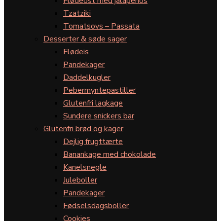
Flødeost med jalapeños
Tzatziki
Tomatsovs – Passata
Desserter & søde sager
Flødeis
Pandekager
Daddelkugler
Pebermyntepastiller
Glutenfri lagkage
Sundere snickers bar
Glutenfri brød og kager
Dejlig frugttærte
Banankage med chokolade
Kanelsnegle
Juleboller
Pandekager
Fødselsdagsboller
Cookies