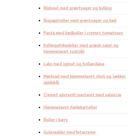
Risbowl med grøntsager og kylling
Rispapirruller med grøntsager og kød
Pasta med kødboller i cremet tomatsovs
Kyllingefrikadeller med græsk salat og
hjemmelavet tzatziki
Laks med spinat og hollandaise
Mørbrad med hjemmelavet rösti og lækker
spidskål
Cremet glutenfri pastaret med salsiccia
Hjemmelavet flødekartofler
Boller i karry
Gulerødder med fetacreme