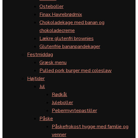
Osteboller
Finax Havrebrødmix
Chokoladekage med banan og
chokoladecreme
Lækre glutenfri brownies
Glutenfrie bananpandekager
Festmiddag
Græsk menu
Pulled pork burger med coleslaw
Højtider
Jul
Rødkål
Juleboller
Pebermyntepastiller
Påske
Påskefrokost hygge med familie og
venner