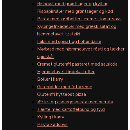
Risbowl med grøntsager og kylling
Rispapirruller med grøntsager og kød
Pasta med kødboller i cremet tomatsovs
Kyllingefrikadeller med græsk salat og
hjemmelavet tzatziki
Laks med spinat og hollandaise
Mørbrad med hjemmelavet rösti og lækker
spidskål
Cremet glutenfri pastaret med salsiccia
Hjemmelavet flødekartofler
Boller i karry
Gulerødder med fetacreme
Glutenfri hytteost pizza
Ærte- og aspargespasta med burrata
Tærte med kartoffelbund og fyld
Kylling i karry
Pasta kødsovs