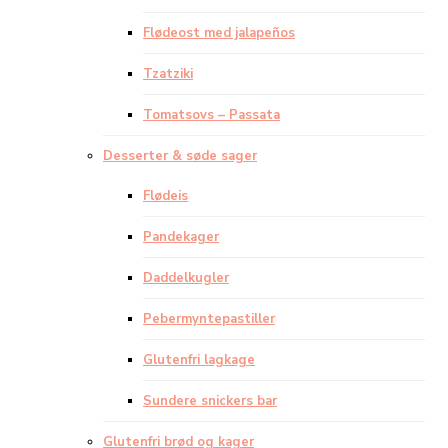
Flødeost med jalapeños
Tzatziki
Tomatsovs – Passata
Desserter & søde sager
Flødeis
Pandekager
Daddelkugler
Pebermyntepastiller
Glutenfri lagkage
Sundere snickers bar
Glutenfri brød og kager