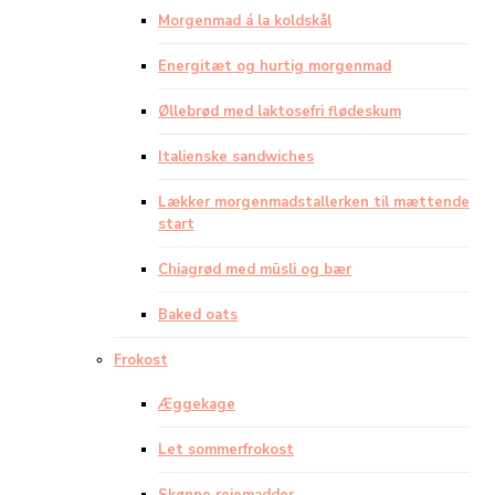
Morgenmad á la koldskål
Energitæt og hurtig morgenmad
Øllebrød med laktosefri flødeskum
Italienske sandwiches
Lækker morgenmadstallerken til mættende
start
Chiagrød med müsli og bær
Baked oats
Frokost
Æggekage
Let sommerfrokost