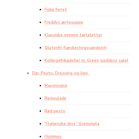
Fiske forret
Freddys ærtesuppe
Klassiske nemme tarteletter
Glutenfri flæskestegssandwich
Kyllingefrikadeller m. Green goddess salat
Dip, Pesto, Dressing og lign.
Mayonnaise
Remoulade
Rød pesto
“Italienske drys” Gremolata
Hummus