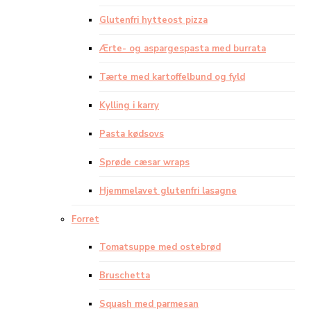
Glutenfri hytteost pizza
Ærte- og aspargespasta med burrata
Tærte med kartoffelbund og fyld
Kylling i karry
Pasta kødsovs
Sprøde cæsar wraps
Hjemmelavet glutenfri lasagne
Forret
Tomatsuppe med ostebrød
Bruschetta
Squash med parmesan