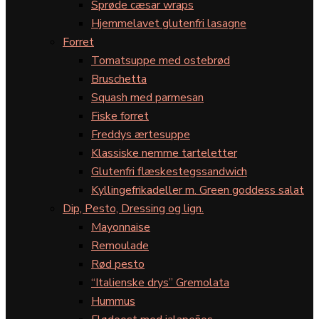
Sprøde cæsar wraps
Hjemmelavet glutenfri lasagne
Forret
Tomatsuppe med ostebrød
Bruschetta
Squash med parmesan
Fiske forret
Freddys ærtesuppe
Klassiske nemme tarteletter
Glutenfri flæskestegssandwich
Kyllingefrikadeller m. Green goddess salat
Dip, Pesto, Dressing og lign.
Mayonnaise
Remoulade
Rød pesto
“Italienske drys” Gremolata
Hummus