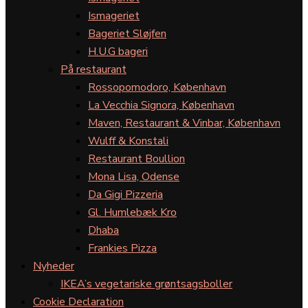
Ismageriet
Bageriet Sløjfen
H.U.G bageri
På restaurant
Rossopomodoro, København
La Vecchia Signora, København
Maven, Restaurant & Vinbar, København
Wulff & Konstali
Restaurant Boullion
Mona Lisa, Odense
Da Gigi Pizzeria
Gl. Humlebæk Kro
Dhaba
Frankies Pizza
Nyheder
IKEA’s vegetariske grøntsagsboller
Cookie Declaration