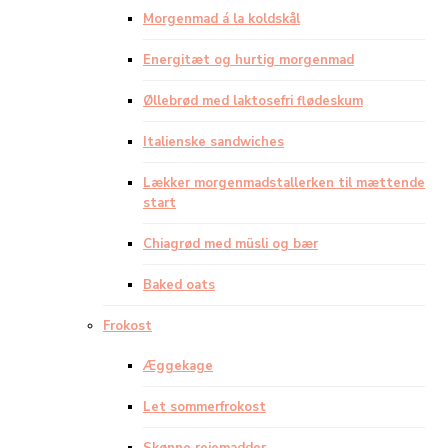
Morgenmad á la koldskål
Energitæt og hurtig morgenmad
Øllebrød med laktosefri flødeskum
Italienske sandwiches
Lækker morgenmadstallerken til mættende
start
Chiagrød med müsli og bær
Baked oats
Frokost
Æggekage
Let sommerfrokost