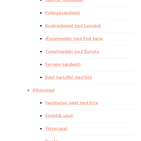
Skønne rejemadder
Kyllingesandwich
Rugbrødsmad med tunsalat
Æggemadder med frisk karse
Tomatmadder med Burrata
Serrano sandwich
Bagt kartoffel med fyld
Aftensmad
Vandmelon salat med feta
Spidskål salat
Vintersalat