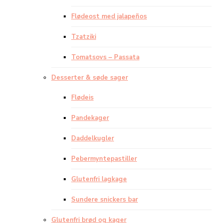
Flødeost med jalapeños
Tzatziki
Tomatsovs – Passata
Desserter & søde sager
Flødeis
Pandekager
Daddelkugler
Pebermyntepastiller
Glutenfri lagkage
Sundere snickers bar
Glutenfri brød og kager