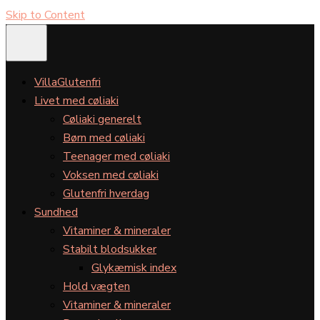
Skip to Content
VillaGlutenfri
Livet med cøliaki
Cøliaki generelt
Børn med cøliaki
Teenager med cøliaki
Voksen med cøliaki
Glutenfri hverdag
Sundhed
Vitaminer & mineraler
Stabilt blodsukker
Glykæmisk index
Hold vægten
Vitaminer & mineraler