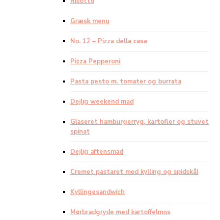
Risotto
Græsk menu
No. 12 – Pizza della casa
Pizza Pepperoni
Pasta pesto m. tomater og burrata
Dejlig weekend mad
Glaseret hamburgerryg, kartofler og stuvet
spinat
Dejlig aftensmad
Cremet pastaret med kylling og spidskål
Kyllingesandwich
Mørbradgryde med kartoffelmos