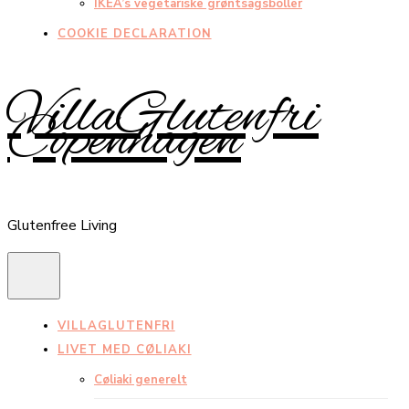
IKEA’s vegetariske grøntsagsboller
COOKIE DECLARATION
VillaGlutenfri
Copenhagen
Glutenfree Living
VILLAGLUTENFRI
LIVET MED CØLIAKI
Cøliaki generelt