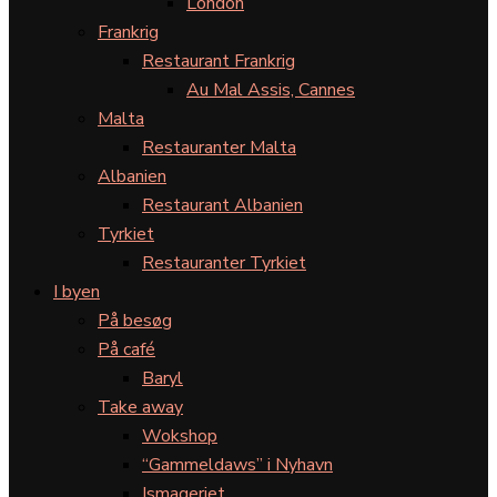
London
Frankrig
Restaurant Frankrig
Au Mal Assis, Cannes
Malta
Restauranter Malta
Albanien
Restaurant Albanien
Tyrkiet
Restauranter Tyrkiet
I byen
På besøg
På café
Baryl
Take away
Wokshop
“Gammeldaws” i Nyhavn
Ismageriet