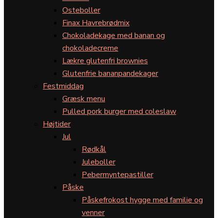
Osteboller
Finax Havrebrødmix
Chokoladekage med banan og
chokoladecreme
Lækre glutenfri brownies
Glutenfrie bananpandekager
Festmiddag
Græsk menu
Pulled pork burger med coleslaw
Højtider
Jul
Rødkål
Juleboller
Pebermyntepastiller
Påske
Påskefrokost hygge med familie og
venner