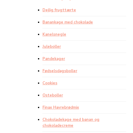
Dejlig frugttærte
Banankage med chokolade
Kanelsnegle
Juleboller
Pandekager
Fødselsdagsboller
Cookies
Osteboller
Finax Havrebrødmix
Chokoladekage med banan og
chokoladecreme