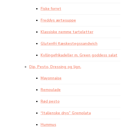
Fiske forret
Freddys ærtesuppe
Klassiske nemme tarteletter
Glutenfri flæskestegssandwich
Kyllingefrikadeller m. Green goddess salat
Dip, Pesto, Dressing og lign.
Mayonnaise
Remoulade
Rød pesto
“Italienske drys” Gremolata
Hummus