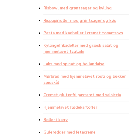
Risbowl med grøntsager og kylling
Rispapirruller med grøntsager og kød
Pasta med kødboller i cremet tomatsovs
Kyllingefrikadeller med græsk salat og
hjemmelavet tzatziki
Laks med spinat og hollandaise
Mørbrad med hjemmelavet rösti og lækker
spidskål
Cremet glutenfri pastaret med salsiccia
Hjemmelavet flødekartofler
Boller i karry
Gulerødder med fetacreme