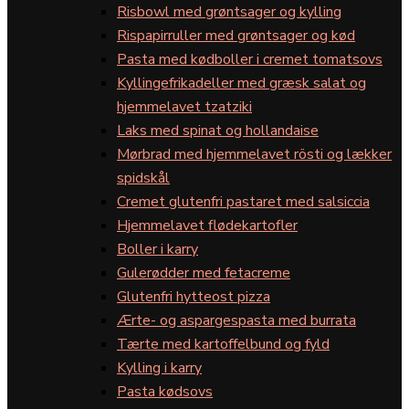
Risbowl med grøntsager og kylling
Rispapirruller med grøntsager og kød
Pasta med kødboller i cremet tomatsovs
Kyllingefrikadeller med græsk salat og
hjemmelavet tzatziki
Laks med spinat og hollandaise
Mørbrad med hjemmelavet rösti og lækker
spidskål
Cremet glutenfri pastaret med salsiccia
Hjemmelavet flødekartofler
Boller i karry
Gulerødder med fetacreme
Glutenfri hytteost pizza
Ærte- og aspargespasta med burrata
Tærte med kartoffelbund og fyld
Kylling i karry
Pasta kødsovs