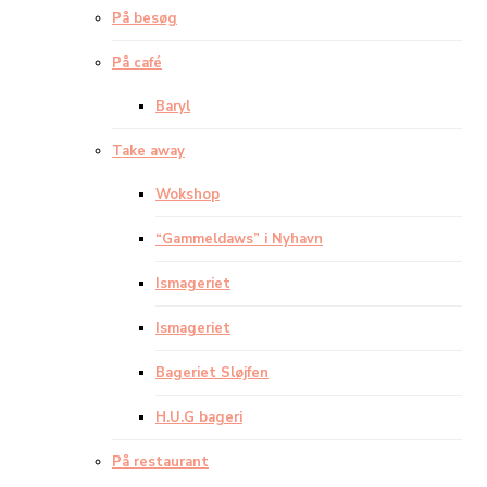
På besøg
På café
Baryl
Take away
Wokshop
“Gammeldaws” i Nyhavn
Ismageriet
Ismageriet
Bageriet Sløjfen
H.U.G bageri
På restaurant