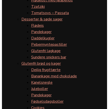
Flødeost med jalapeños
Tzatziki
Tomatsovs – Passata
Desserter & søde sager
Flødeis
Pandekager
Daddelkugler
Pebermyntepastiller
Glutenfri lagkage
Sundere snickers bar
Glutenfri brød og kager
Dejlig frugttærte
Banankage med chokolade
Kanelsnegle
Juleboller
Pandekager
Fødselsdagsboller
Cookies