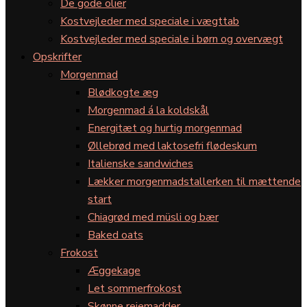
De gode olier
Kostvejleder med speciale i vægttab
Kostvejleder med speciale i børn og overvægt
Opskrifter
Morgenmad
Blødkogte æg
Morgenmad á la koldskål
Energitæt og hurtig morgenmad
Øllebrød med laktosefri flødeskum
Italienske sandwiches
Lækker morgenmadstallerken til mættende
start
Chiagrød med müsli og bær
Baked oats
Frokost
Æggekage
Let sommerfrokost
Skønne rejemadder