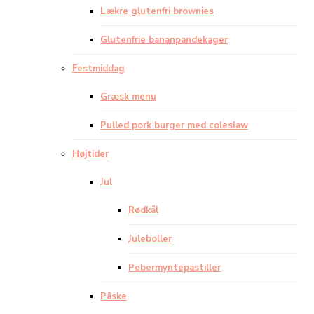
Lækre glutenfri brownies
Glutenfrie bananpandekager
Festmiddag
Græsk menu
Pulled pork burger med coleslaw
Højtider
Jul
Rødkål
Juleboller
Pebermyntepastiller
Påske