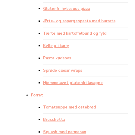
Glutenfri hytteost pizza
Ærte- og aspargespasta med burrata
Tærte med kartoffelbund og fyld
Kylling i karry
Pasta kødsovs
Sprøde cæsar wraps
Hjemmelavet glutenfri lasagne
Forret
Tomatsuppe med ostebrød
Bruschetta
Squash med parmesan