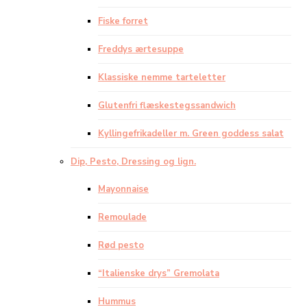
Fiske forret
Freddys ærtesuppe
Klassiske nemme tarteletter
Glutenfri flæskestegssandwich
Kyllingefrikadeller m. Green goddess salat
Dip, Pesto, Dressing og lign.
Mayonnaise
Remoulade
Rød pesto
“Italienske drys” Gremolata
Hummus