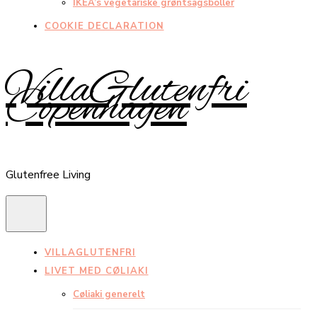
IKEA’s vegetariske grøntsagsboller
COOKIE DECLARATION
VillaGlutenfri
Copenhagen
Glutenfree Living
VILLAGLUTENFRI
LIVET MED CØLIAKI
Cøliaki generelt