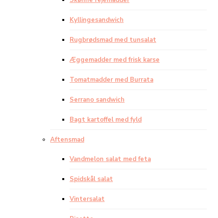
Skønne rejemadder
Kyllingesandwich
Rugbrødsmad med tunsalat
Æggemadder med frisk karse
Tomatmadder med Burrata
Serrano sandwich
Bagt kartoffel med fyld
Aftensmad
Vandmelon salat med feta
Spidskål salat
Vintersalat