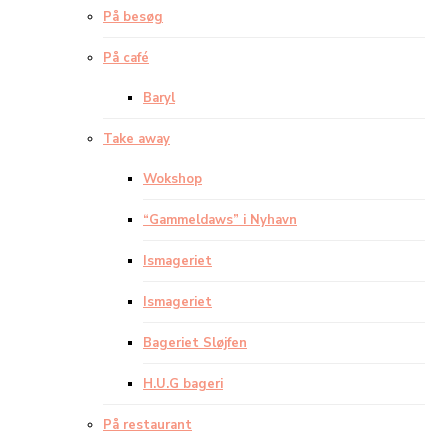
På besøg
På café
Baryl
Take away
Wokshop
“Gammeldaws” i Nyhavn
Ismageriet
Ismageriet
Bageriet Sløjfen
H.U.G bageri
På restaurant