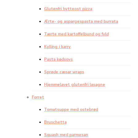
Glutenfri hytteost pizza
Ærte- og aspargespasta med burrata
Tærte med kartoffelbund og fyld
Kylling i karry
Pasta kødsovs
Sprøde cæsar wraps
Hjemmelavet glutenfri lasagne
Forret
Tomatsuppe med ostebrød
Bruschetta
Squash med parmesan