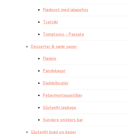
Flødeost med jalapeños
Tzatziki
Tomatsovs – Passata
Desserter & søde sager
Flødeis
Pandekager
Daddelkugler
Pebermyntepastiller
Glutenfri lagkage
Sundere snickers bar
Glutenfri brød og kager