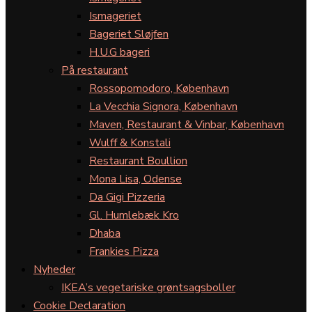
Ismageriet
Bageriet Sløjfen
H.U.G bageri
På restaurant
Rossopomodoro, København
La Vecchia Signora, København
Maven, Restaurant & Vinbar, København
Wulff & Konstali
Restaurant Boullion
Mona Lisa, Odense
Da Gigi Pizzeria
Gl. Humlebæk Kro
Dhaba
Frankies Pizza
Nyheder
IKEA’s vegetariske grøntsagsboller
Cookie Declaration