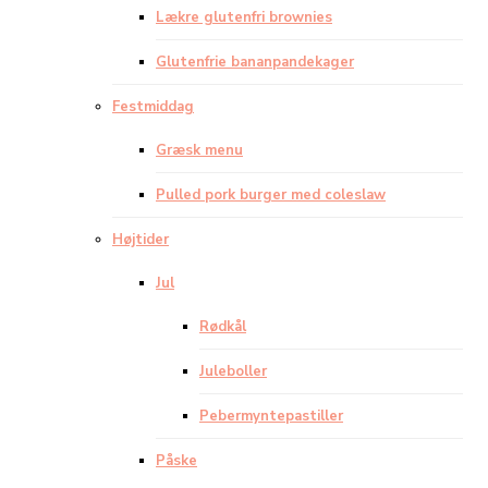
Lækre glutenfri brownies
Glutenfrie bananpandekager
Festmiddag
Græsk menu
Pulled pork burger med coleslaw
Højtider
Jul
Rødkål
Juleboller
Pebermyntepastiller
Påske