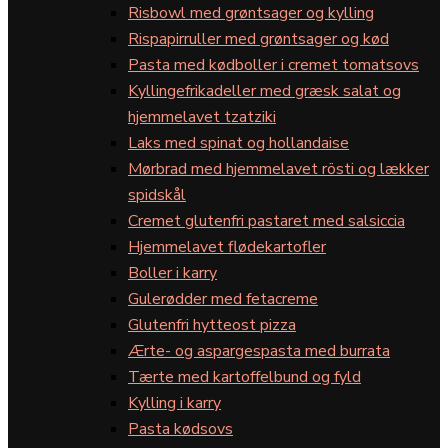
Risbowl med grøntsager og kylling
Rispapirruller med grøntsager og kød
Pasta med kødboller i cremet tomatsovs
Kyllingefrikadeller med græsk salat og
hjemmelavet tzatziki
Laks med spinat og hollandaise
Mørbrad med hjemmelavet rösti og lækker
spidskål
Cremet glutenfri pastaret med salsiccia
Hjemmelavet flødekartofler
Boller i karry
Gulerødder med fetacreme
Glutenfri hytteost pizza
Ærte- og aspargespasta med burrata
Tærte med kartoffelbund og fyld
Kylling i karry
Pasta kødsovs