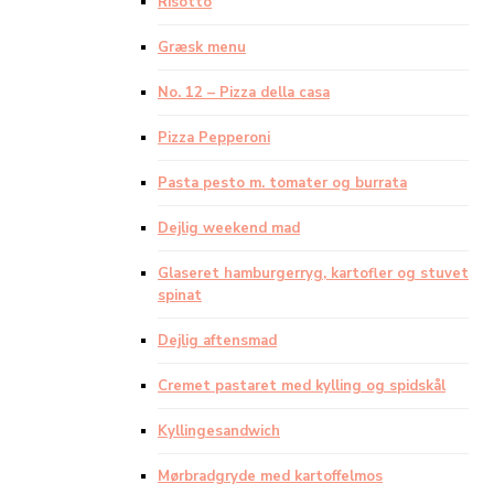
Risotto
Græsk menu
No. 12 – Pizza della casa
Pizza Pepperoni
Pasta pesto m. tomater og burrata
Dejlig weekend mad
Glaseret hamburgerryg, kartofler og stuvet
spinat
Dejlig aftensmad
Cremet pastaret med kylling og spidskål
Kyllingesandwich
Mørbradgryde med kartoffelmos