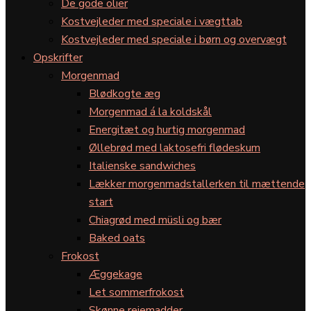
De gode olier
Kostvejleder med speciale i vægttab
Kostvejleder med speciale i børn og overvægt
Opskrifter
Morgenmad
Blødkogte æg
Morgenmad á la koldskål
Energitæt og hurtig morgenmad
Øllebrød med laktosefri flødeskum
Italienske sandwiches
Lækker morgenmadstallerken til mættende
start
Chiagrød med müsli og bær
Baked oats
Frokost
Æggekage
Let sommerfrokost
Skønne rejemadder