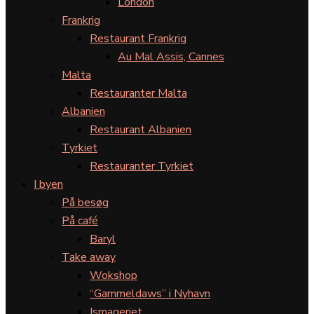
London
Frankrig
Restaurant Frankrig
Au Mal Assis, Cannes
Malta
Restauranter Malta
Albanien
Restaurant Albanien
Tyrkiet
Restauranter Tyrkiet
I byen
På besøg
På café
Baryl
Take away
Wokshop
“Gammeldaws” i Nyhavn
Ismageriet