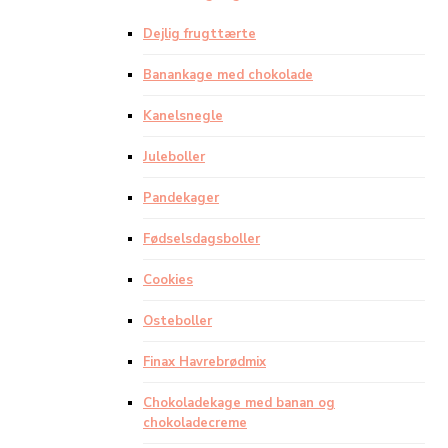
Dejlig frugttærte
Banankage med chokolade
Kanelsnegle
Juleboller
Pandekager
Fødselsdagsboller
Cookies
Osteboller
Finax Havrebrødmix
Chokoladekage med banan og
chokoladecreme