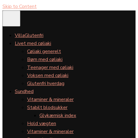
Skip to Content
VillaGlutenfri
Livet med cøliaki
Cøliaki generelt
Børn med cøliaki
Teenager med cøliaki
Voksen med cøliaki
Glutenfri hverdag
Sundhed
Vitaminer & mineraler
Stabilt blodsukker
Glykæmisk index
Hold vægten
Vitaminer & mineraler