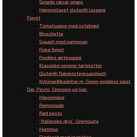
Sprøde cæsar wraps
Hjemmelavet glutenfri lasagne
Forret
Tomatsuppe med ostebrød
Bruschetta
Squash med parmesan
Fiske forret
Freddys ærtesuppe
Klassiske nemme tarteletter
Glutenfri flæskestegssandwich
Kyllingefrikadeller m. Green goddess salat
Dip, Pesto, Dressing og lign.
Mayonnaise
Remoulade
Rød pesto
“Italienske drys” Gremolata
Hummus