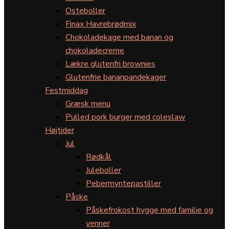
Osteboller
Finax Havrebrødmix
Chokoladekage med banan og
chokoladecreme
Lækre glutenfri brownies
Glutenfrie bananpandekager
Festmiddag
Græsk menu
Pulled pork burger med coleslaw
Højtider
Jul
Rødkål
Juleboller
Pebermyntepastiller
Påske
Påskefrokost hygge med familie og
venner