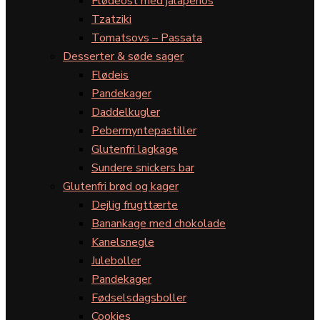
Flødeost med jalapeños
Tzatziki
Tomatsovs – Passata
Desserter & søde sager
Flødeis
Pandekager
Daddelkugler
Pebermyntepastiller
Glutenfri lagkage
Sundere snickers bar
Glutenfri brød og kager
Dejlig frugttærte
Banankage med chokolade
Kanelsnegle
Juleboller
Pandekager
Fødselsdagsboller
Cookies