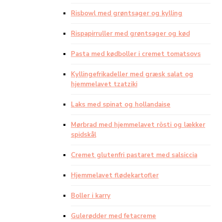
Risbowl med grøntsager og kylling
Rispapirruller med grøntsager og kød
Pasta med kødboller i cremet tomatsovs
Kyllingefrikadeller med græsk salat og
hjemmelavet tzatziki
Laks med spinat og hollandaise
Mørbrad med hjemmelavet rösti og lækker
spidskål
Cremet glutenfri pastaret med salsiccia
Hjemmelavet flødekartofler
Boller i karry
Gulerødder med fetacreme