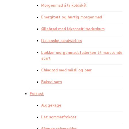
Morgenmad á la koldskål
Energitæt og hurtig morgenmad
Øllebrød med laktosefri flødeskum
Italienske sandwiches
Lækker morgenmadstallerken til mættende
start
Chiagrød med müsli og bær
Baked oats
Frokost
Æggekage
Let sommerfrokost