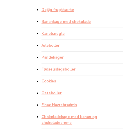
Dejlig frugttærte
Banankage med chokolade
Kanelsnegle
Juleboller
Pandekager
Fødselsdagsboller
Cookies
Osteboller
Finax Havrebrødmix
Chokoladekage med banan og
chokoladecreme