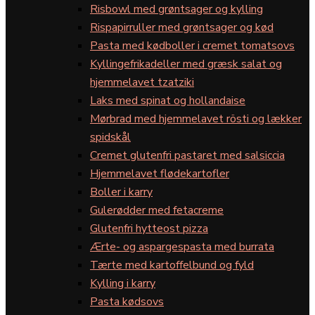
Risbowl med grøntsager og kylling
Rispapirruller med grøntsager og kød
Pasta med kødboller i cremet tomatsovs
Kyllingefrikadeller med græsk salat og
hjemmelavet tzatziki
Laks med spinat og hollandaise
Mørbrad med hjemmelavet rösti og lækker
spidskål
Cremet glutenfri pastaret med salsiccia
Hjemmelavet flødekartofler
Boller i karry
Gulerødder med fetacreme
Glutenfri hytteost pizza
Ærte- og aspargespasta med burrata
Tærte med kartoffelbund og fyld
Kylling i karry
Pasta kødsovs