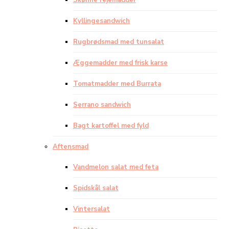
Skønne rejemadder
Kyllingesandwich
Rugbrødsmad med tunsalat
Æggemadder med frisk karse
Tomatmadder med Burrata
Serrano sandwich
Bagt kartoffel med fyld
Aftensmad
Vandmelon salat med feta
Spidskål salat
Vintersalat