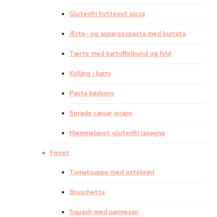
Glutenfri hytteost pizza
Ærte- og aspargespasta med burrata
Tærte med kartoffelbund og fyld
Kylling i karry
Pasta kødsovs
Sprøde cæsar wraps
Hjemmelavet glutenfri lasagne
Forret
Tomatsuppe med ostebrød
Bruschetta
Squash med parmesan