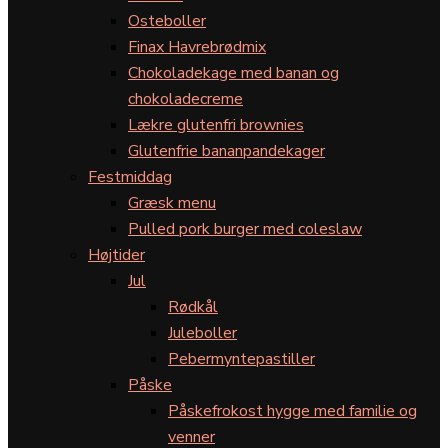
Osteboller
Finax Havrebrødmix
Chokoladekage med banan og
chokoladecreme
Lækre glutenfri brownies
Glutenfrie bananpandekager
Festmiddag
Græsk menu
Pulled pork burger med coleslaw
Højtider
Jul
Rødkål
Juleboller
Pebermyntepastiller
Påske
Påskefrokost hygge med familie og
venner