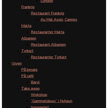
London
Frankrig
Restaurant Frankrig
Au Mal Assis, Cannes
Malta
Restauranter Malta
Albanien
Restaurant Albanien
Tyrkiet
Restauranter Tyrkiet
I byen
På besøg
På café
Baryl
Take away
Wokshop
“Gammeldaws” i Nyhavn
Ismageriet