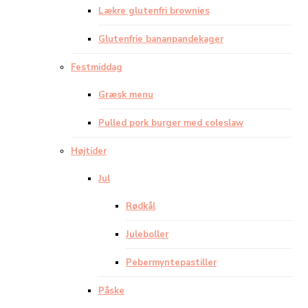
Lækre glutenfri brownies
Glutenfrie bananpandekager
Festmiddag
Græsk menu
Pulled pork burger med coleslaw
Højtider
Jul
Rødkål
Juleboller
Pebermyntepastiller
Påske