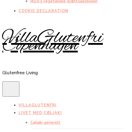
IKEA’s vegetariske grøntsagsboller
COOKIE DECLARATION
VillaGlutenfri
Copenhagen
Glutenfree Living
VILLAGLUTENFRI
LIVET MED CØLIAKI
Cøliaki generelt