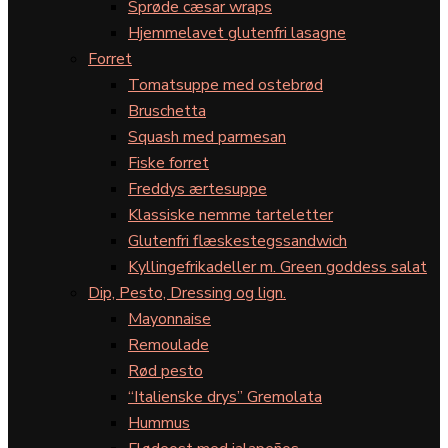
Sprøde cæsar wraps
Hjemmelavet glutenfri lasagne
Forret
Tomatsuppe med ostebrød
Bruschetta
Squash med parmesan
Fiske forret
Freddys ærtesuppe
Klassiske nemme tarteletter
Glutenfri flæskestegssandwich
Kyllingefrikadeller m. Green goddess salat
Dip, Pesto, Dressing og lign.
Mayonnaise
Remoulade
Rød pesto
“Italienske drys” Gremolata
Hummus