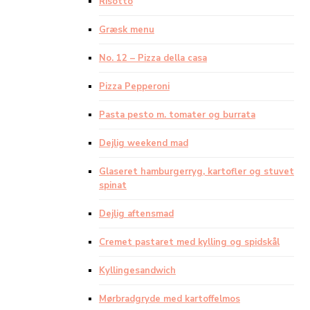
Risotto
Græsk menu
No. 12 – Pizza della casa
Pizza Pepperoni
Pasta pesto m. tomater og burrata
Dejlig weekend mad
Glaseret hamburgerryg, kartofler og stuvet
spinat
Dejlig aftensmad
Cremet pastaret med kylling og spidskål
Kyllingesandwich
Mørbradgryde med kartoffelmos