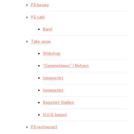
På besøg
På café
Baryl
Take away
Wokshop
“Gammeldaws” i Nyhavn
Ismageriet
Ismageriet
Bageriet Sløjfen
H.U.G bageri
På restaurant