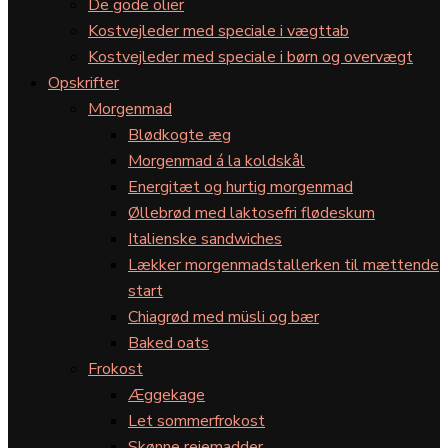
De gode olier
Kostvejleder med speciale i vægttab
Kostvejleder med speciale i børn og overvægt
Opskrifter
Morgenmad
Blødkogte æg
Morgenmad á la koldskål
Energitæt og hurtig morgenmad
Øllebrød med laktosefri flødeskum
Italienske sandwiches
Lækker morgenmadstallerken til mættende
start
Chiagrød med müsli og bær
Baked oats
Frokost
Æggekage
Let sommerfrokost
Skønne rejemadder