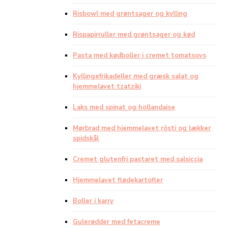
Risbowl med grøntsager og kylling
Rispapirruller med grøntsager og kød
Pasta med kødboller i cremet tomatsovs
Kyllingefrikadeller med græsk salat og
hjemmelavet tzatziki
Laks med spinat og hollandaise
Mørbrad med hjemmelavet rösti og lækker
spidskål
Cremet glutenfri pastaret med salsiccia
Hjemmelavet flødekartofler
Boller i karry
Gulerødder med fetacreme