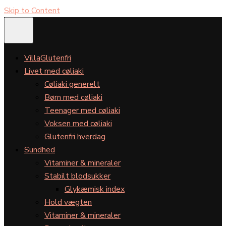
Skip to Content
VillaGlutenfri
Livet med cøliaki
Cøliaki generelt
Børn med cøliaki
Teenager med cøliaki
Voksen med cøliaki
Glutenfri hverdag
Sundhed
Vitaminer & mineraler
Stabilt blodsukker
Glykæmisk index
Hold vægten
Vitaminer & mineraler