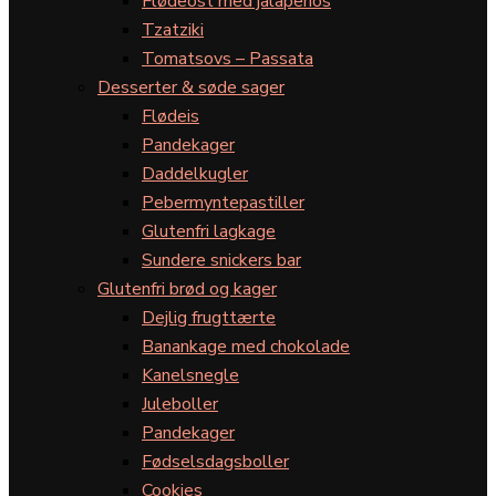
Flødeost med jalapeños
Tzatziki
Tomatsovs – Passata
Desserter & søde sager
Flødeis
Pandekager
Daddelkugler
Pebermyntepastiller
Glutenfri lagkage
Sundere snickers bar
Glutenfri brød og kager
Dejlig frugttærte
Banankage med chokolade
Kanelsnegle
Juleboller
Pandekager
Fødselsdagsboller
Cookies