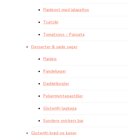
Flødeost med jalapeños
Tzatziki
Tomatsovs – Passata
Desserter & søde sager
Flødeis
Pandekager
Daddelkugler
Pebermyntepastiller
Glutenfri lagkage
Sundere snickers bar
Glutenfri brød og kager