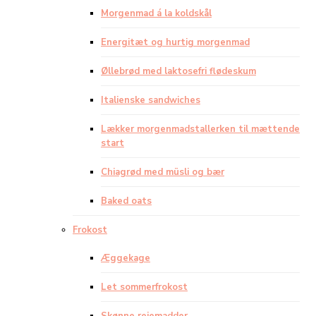
Morgenmad á la koldskål
Energitæt og hurtig morgenmad
Øllebrød med laktosefri flødeskum
Italienske sandwiches
Lækker morgenmadstallerken til mættende
start
Chiagrød med müsli og bær
Baked oats
Frokost
Æggekage
Let sommerfrokost