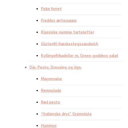
Fiske forret
Freddys ærtesuppe
Klassiske nemme tarteletter
Glutenfri flæskestegssandwich
Kyllingefrikadeller m. Green goddess salat
Dip, Pesto, Dressing og lign.
Mayonnaise
Remoulade
Rød pesto
“Italienske drys” Gremolata
Hummus