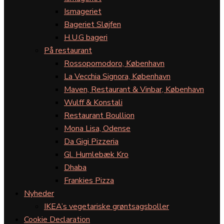
Ismageriet
Bageriet Sløjfen
H.U.G bageri
På restaurant
Rossopomodoro, København
La Vecchia Signora, København
Maven, Restaurant & Vinbar, København
Wulff & Konstali
Restaurant Boullion
Mona Lisa, Odense
Da Gigi Pizzeria
Gl. Humlebæk Kro
Dhaba
Frankies Pizza
Nyheder
IKEA’s vegetariske grøntsagsboller
Cookie Declaration