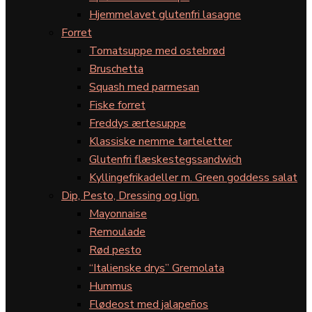
Hjemmelavet glutenfri lasagne
Forret
Tomatsuppe med ostebrød
Bruschetta
Squash med parmesan
Fiske forret
Freddys ærtesuppe
Klassiske nemme tarteletter
Glutenfri flæskestegssandwich
Kyllingefrikadeller m. Green goddess salat
Dip, Pesto, Dressing og lign.
Mayonnaise
Remoulade
Rød pesto
“Italienske drys” Gremolata
Hummus
Flødeost med jalapeños