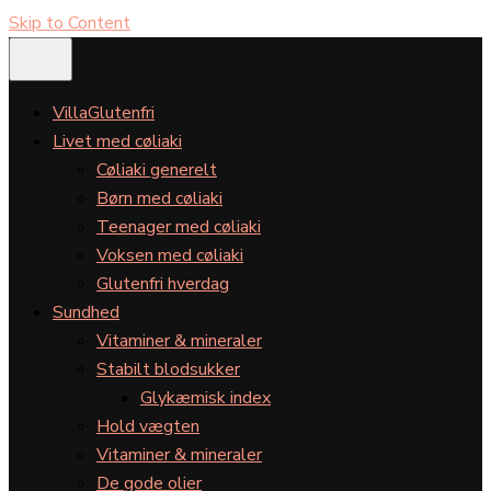
Skip to Content
VillaGlutenfri
Livet med cøliaki
Cøliaki generelt
Børn med cøliaki
Teenager med cøliaki
Voksen med cøliaki
Glutenfri hverdag
Sundhed
Vitaminer & mineraler
Stabilt blodsukker
Glykæmisk index
Hold vægten
Vitaminer & mineraler
De gode olier