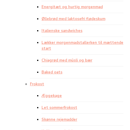
Energitæt og hurtig morgenmad
Øllebrød med laktosefri flødeskum
Italienske sandwiches
Lækker morgenmadstallerken til mættende
start
Chiagrød med müsli og bær
Baked oats
Frokost
Æggekage
Let sommerfrokost
Skønne rejemadder