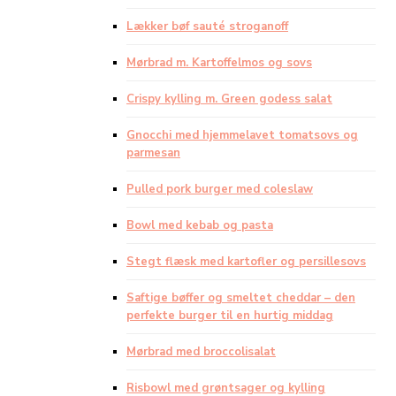
Lækker bøf sauté stroganoff
Mørbrad m. Kartoffelmos og sovs
Crispy kylling m. Green godess salat
Gnocchi med hjemmelavet tomatsovs og
parmesan
Pulled pork burger med coleslaw
Bowl med kebab og pasta
Stegt flæsk med kartofler og persillesovs
Saftige bøffer og smeltet cheddar – den
perfekte burger til en hurtig middag
Mørbrad med broccolisalat
Risbowl med grøntsager og kylling