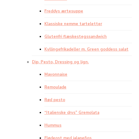
Freddys ærtesuppe
Klassiske nemme tarteletter
Glutenfri flæskestegssandwich
Kyllingefrikadeller m. Green goddess salat
Dip, Pesto, Dressing og lign.
Mayonnaise
Remoulade
Rød pesto
“Italienske drys” Gremolata
Hummus
Flødeost med jalapeños