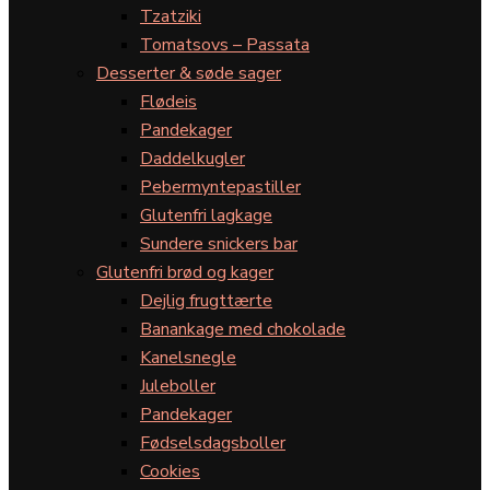
Tzatziki
Tomatsovs – Passata
Desserter & søde sager
Flødeis
Pandekager
Daddelkugler
Pebermyntepastiller
Glutenfri lagkage
Sundere snickers bar
Glutenfri brød og kager
Dejlig frugttærte
Banankage med chokolade
Kanelsnegle
Juleboller
Pandekager
Fødselsdagsboller
Cookies