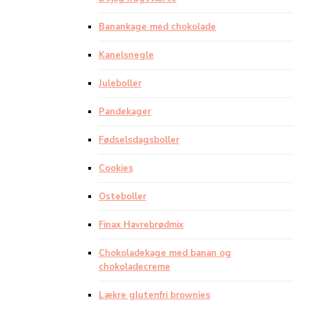
Banankage med chokolade
Kanelsnegle
Juleboller
Pandekager
Fødselsdagsboller
Cookies
Osteboller
Finax Havrebrødmix
Chokoladekage med banan og
chokoladecreme
Lækre glutenfri brownies