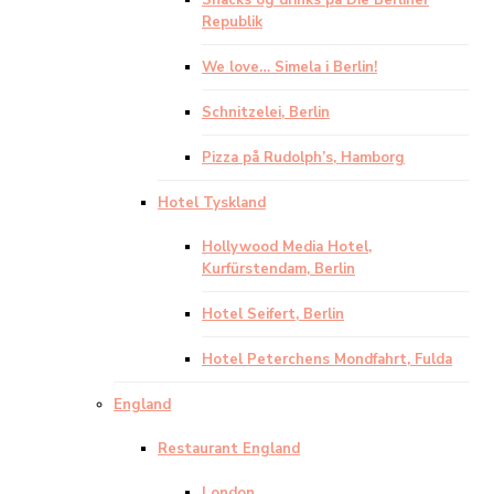
Snacks og drinks på Die Berliner
Republik
We love… Simela i Berlin!
Schnitzelei, Berlin
Pizza på Rudolph’s, Hamborg
Hotel Tyskland
Hollywood Media Hotel,
Kurfürstendam, Berlin
Hotel Seifert, Berlin
Hotel Peterchens Mondfahrt, Fulda
England
Restaurant England
London