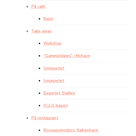
På café
Baryl
Take away
Wokshop
“Gammeldaws” i Nyhavn
Ismageriet
Ismageriet
Bageriet Sløjfen
H.U.G bageri
På restaurant
Rossopomodoro, København