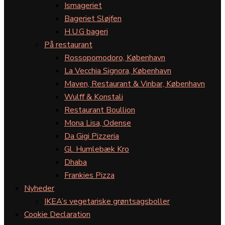
Ismageriet
Bageriet Sløjfen
H.U.G bageri
På restaurant
Rossopomodoro, København
La Vecchia Signora, København
Maven, Restaurant & Vinbar, København
Wulff & Konstali
Restaurant Boullion
Mona Lisa, Odense
Da Gigi Pizzeria
Gl. Humlebæk Kro
Dhaba
Frankies Pizza
Nyheder
IKEA’s vegetariske grøntsagsboller
Cookie Declaration