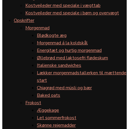
Kostvejleder med speciale i vægttab
Kostvejleder med speciale i børn og overvægt
Opskrifter
Morgenmad
Blødkogte æg
Morgenmad á la koldskål
Energitæt og hurtig morgenmad
Øllebrød med laktosefri flødeskum
Italienske sandwiches
Lækker morgenmadstallerken til mættende
start
Chiagrød med müsli og bær
Baked oats
Frokost
Æggekage
Let sommerfrokost
Skønne rejemadder