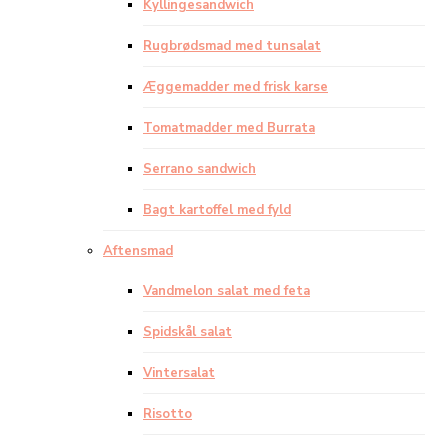
Kyllingesandwich
Rugbrødsmad med tunsalat
Æggemadder med frisk karse
Tomatmadder med Burrata
Serrano sandwich
Bagt kartoffel med fyld
Aftensmad
Vandmelon salat med feta
Spidskål salat
Vintersalat
Risotto