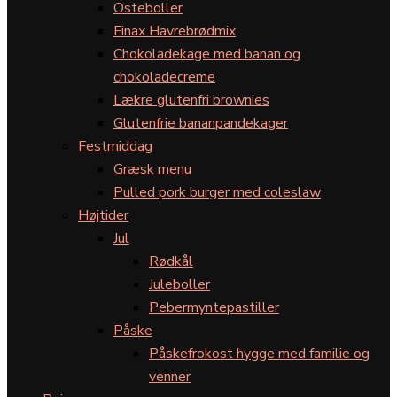
Osteboller
Finax Havrebrødmix
Chokoladekage med banan og
chokoladecreme
Lækre glutenfri brownies
Glutenfrie bananpandekager
Festmiddag
Græsk menu
Pulled pork burger med coleslaw
Højtider
Jul
Rødkål
Juleboller
Pebermyntepastiller
Påske
Påskefrokost hygge med familie og
venner