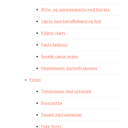
Ærte- og aspargespasta med burrata
Tærte med kartoffelbund og fyld
Kylling i karry
Pasta kødsovs
Sprøde cæsar wraps
Hjemmelavet glutenfri lasagne
Forret
Tomatsuppe med ostebrød
Bruschetta
Squash med parmesan
Fiske forret