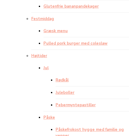
Glutenfrie bananpandekager
Festmiddag
Græsk menu
Pulled pork burger med coleslaw
Højtider
Jul
Rødkål
Juleboller
Pebermyntepastiller
Påske
Påskefrokost hygge med familie og
venner