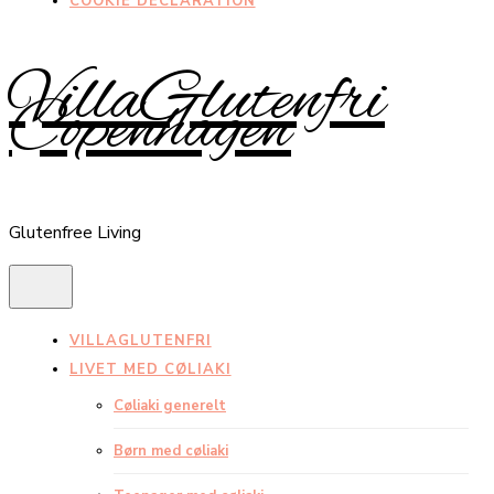
COOKIE DECLARATION
VillaGlutenfri
Copenhagen
Glutenfree Living
VILLAGLUTENFRI
LIVET MED CØLIAKI
Cøliaki generelt
Børn med cøliaki