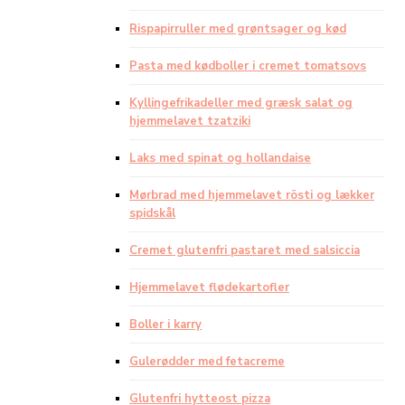
Rispapirruller med grøntsager og kød
Pasta med kødboller i cremet tomatsovs
Kyllingefrikadeller med græsk salat og
hjemmelavet tzatziki
Laks med spinat og hollandaise
Mørbrad med hjemmelavet rösti og lækker
spidskål
Cremet glutenfri pastaret med salsiccia
Hjemmelavet flødekartofler
Boller i karry
Gulerødder med fetacreme
Glutenfri hytteost pizza