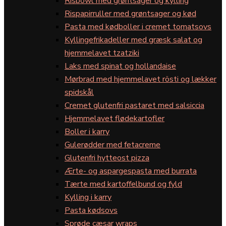
Risbowl med grøntsager og kylling
Rispapirruller med grøntsager og kød
Pasta med kødboller i cremet tomatsovs
Kyllingefrikadeller med græsk salat og
hjemmelavet tzatziki
Laks med spinat og hollandaise
Mørbrad med hjemmelavet rösti og lækker
spidskål
Cremet glutenfri pastaret med salsiccia
Hjemmelavet flødekartofler
Boller i karry
Gulerødder med fetacreme
Glutenfri hytteost pizza
Ærte- og aspargespasta med burrata
Tærte med kartoffelbund og fyld
Kylling i karry
Pasta kødsovs
Sprøde cæsar wraps