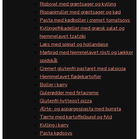
Risbowl med grøntsager og kylling
Rispapirruller med grøntsager og kød
Pasta med kødboller i cremet tomatsovs
Kyllingefrikadeller med græsk salat og
hjemmelavet tzatziki
Laks med spinat og hollandaise
Mørbrad med hjemmelavet rösti og lækker
spidskål
Cremet glutenfri pastaret med salsiccia
Hjemmelavet flødekartofler
Boller i karry
Gulerødder med fetacreme
Glutenfri hytteost pizza
Ærte- og aspargespasta med burrata
Tærte med kartoffelbund og fyld
Kylling i karry
Pasta kødsovs