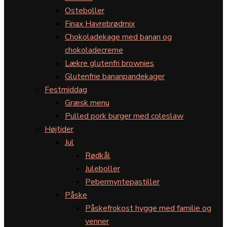
Osteboller
Finax Havrebrødmix
Chokoladekage med banan og
chokoladecreme
Lækre glutenfri brownies
Glutenfrie bananpandekager
Festmiddag
Græsk menu
Pulled pork burger med coleslaw
Højtider
Jul
Rødkål
Juleboller
Pebermyntepastiller
Påske
Påskefrokost hygge med familie og
venner