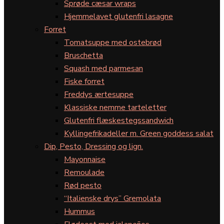
Sprøde cæsar wraps
Hjemmelavet glutenfri lasagne
Forret
Tomatsuppe med ostebrød
Bruschetta
Squash med parmesan
Fiske forret
Freddys ærtesuppe
Klassiske nemme tarteletter
Glutenfri flæskestegssandwich
Kyllingefrikadeller m. Green goddess salat
Dip, Pesto, Dressing og lign.
Mayonnaise
Remoulade
Rød pesto
“Italienske drys” Gremolata
Hummus