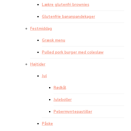
Lækre glutenfri brownies
Glutenfrie bananpandekager
Festmiddag
Græsk menu
Pulled pork burger med coleslaw
Højtider
Jul
Rødkål
Juleboller
Pebermyntepastiller
Påske