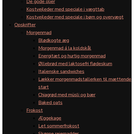
De gode olier
Kostvejleder med speciale i vægttab
Kostvejleder med speciale i børn og overvægt
Opskrifter
Morgenmad
Blødkogte æg
Morgenmad á la koldskål
Energitæt og hurtig morgenmad
Øllebrød med laktosefri flødeskum
Italienske sandwiches
Lækker morgenmadstallerken til mættende
start
Chiagrød med müsli og bær
Baked oats
Frokost
Æggekage
Let sommerfrokost
Skønne rejemadder