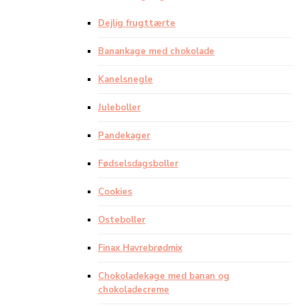
Dejlig frugttærte
Banankage med chokolade
Kanelsnegle
Juleboller
Pandekager
Fødselsdagsboller
Cookies
Osteboller
Finax Havrebrødmix
Chokoladekage med banan og
chokoladecreme