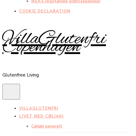
IKEA’s vegetariske grøntsagsboller
COOKIE DECLARATION
VillaGlutenfri
Copenhagen
Glutenfree Living
VILLAGLUTENFRI
LIVET MED CØLIAKI
Cøliaki generelt