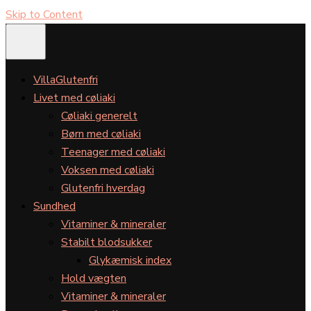
Skip to Content
VillaGlutenfri
Livet med cøliaki
Cøliaki generelt
Børn med cøliaki
Teenager med cøliaki
Voksen med cøliaki
Glutenfri hverdag
Sundhed
Vitaminer & mineraler
Stabilt blodsukker
Glykæmisk index
Hold vægten
Vitaminer & mineraler