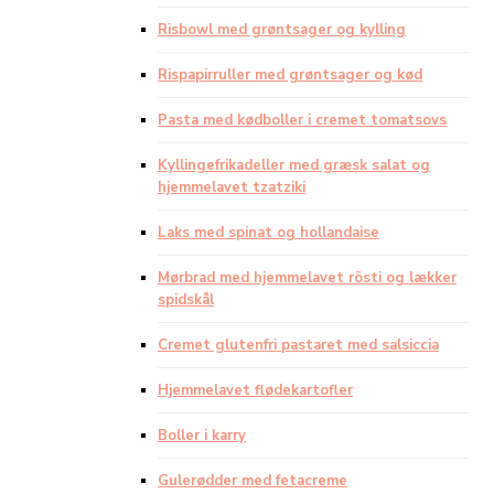
Risbowl med grøntsager og kylling
Rispapirruller med grøntsager og kød
Pasta med kødboller i cremet tomatsovs
Kyllingefrikadeller med græsk salat og
hjemmelavet tzatziki
Laks med spinat og hollandaise
Mørbrad med hjemmelavet rösti og lækker
spidskål
Cremet glutenfri pastaret med salsiccia
Hjemmelavet flødekartofler
Boller i karry
Gulerødder med fetacreme