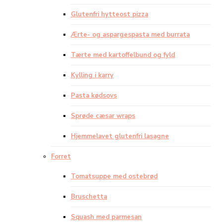
Glutenfri hytteost pizza
Ærte- og aspargespasta med burrata
Tærte med kartoffelbund og fyld
Kylling i karry
Pasta kødsovs
Sprøde cæsar wraps
Hjemmelavet glutenfri lasagne
Forret
Tomatsuppe med ostebrød
Bruschetta
Squash med parmesan