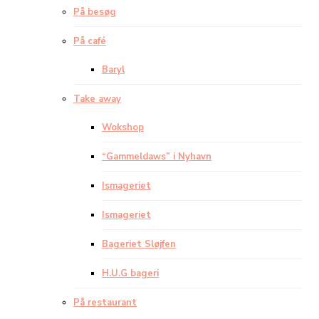
På besøg
På café
Baryl
Take away
Wokshop
“Gammeldaws” i Nyhavn
Ismageriet
Ismageriet
Bageriet Sløjfen
H.U.G bageri
På restaurant