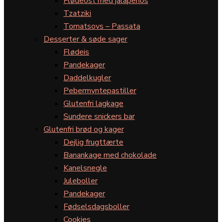
Flødeost med jalapeños
Tzatziki
Tomatsovs – Passata
Desserter & søde sager
Flødeis
Pandekager
Daddelkugler
Pebermyntepastiller
Glutenfri lagkage
Sundere snickers bar
Glutenfri brød og kager
Dejlig frugttærte
Banankage med chokolade
Kanelsnegle
Juleboller
Pandekager
Fødselsdagsboller
Cookies