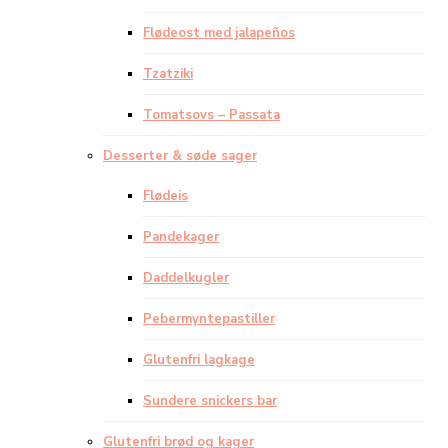
Flødeost med jalapeños
Tzatziki
Tomatsovs – Passata
Desserter & søde sager
Flødeis
Pandekager
Daddelkugler
Pebermyntepastiller
Glutenfri lagkage
Sundere snickers bar
Glutenfri brød og kager