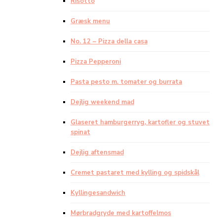
Risotto
Græsk menu
No. 12 – Pizza della casa
Pizza Pepperoni
Pasta pesto m. tomater og burrata
Dejlig weekend mad
Glaseret hamburgerryg, kartofler og stuvet
spinat
Dejlig aftensmad
Cremet pastaret med kylling og spidskål
Kyllingesandwich
Mørbradgryde med kartoffelmos