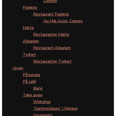
London
Frankrig
Restaurant Frankrig
Au Mal Assis, Cannes
Malta
Restauranter Malta
Albanien
Restaurant Albanien
Tyrkiet
Restauranter Tyrkiet
I byen
På besøg
På café
Baryl
Take away
Wokshop
“Gammeldaws” i Nyhavn
Ismageriet