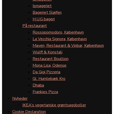
Ismageriet
Bageriet Sløjfen
H.U.G bageri
På restaurant
Rossopomodoro, København
La Vecchia Signora, København
Maven, Restaurant & Vinbar, København
Wulff & Konstali
Restaurant Boullion
Mona Lisa, Odense
Da Gigi Pizzeria
Gl. Humlebæk Kro
Dhaba
Frankies Pizza
Nyheder
IKEA’s vegetariske grøntsagsboller
Cookie Declaration