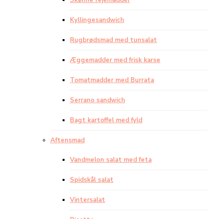
Skønne rejemadder
Kyllingesandwich
Rugbrødsmad med tunsalat
Æggemadder med frisk karse
Tomatmadder med Burrata
Serrano sandwich
Bagt kartoffel med fyld
Aftensmad
Vandmelon salat med feta
Spidskål salat
Vintersalat