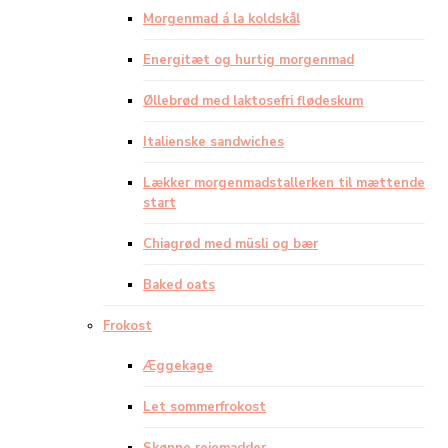
Morgenmad á la koldskål
Energitæt og hurtig morgenmad
Øllebrød med laktosefri flødeskum
Italienske sandwiches
Lækker morgenmadstallerken til mættende
start
Chiagrød med müsli og bær
Baked oats
Frokost
Æggekage
Let sommerfrokost