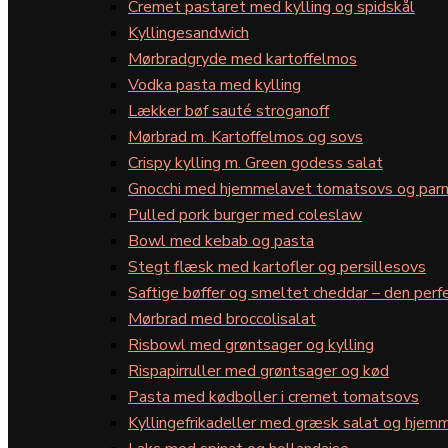
Cremet pastaret med kylling og spidskål
Kyllingesandwich
Mørbradgryde med kartoffelmos
Vodka pasta med kylling
Lækker bøf sauté stroganoff
Mørbrad m. Kartoffelmos og sovs
Crispy kylling m. Green godess salat
Gnocchi med hjemmelavet tomatsovs og par
Pulled pork burger med coleslaw
Bowl med kebab og pasta
Stegt flæsk med kartofler og persillesovs
Saftige bøffer og smeltet cheddar – den perfe
Mørbrad med broccolisalat
Risbowl med grøntsager og kylling
Rispapirruller med grøntsager og kød
Pasta med kødboller i cremet tomatsovs
Kyllingefrikadeller med græsk salat og hjemm