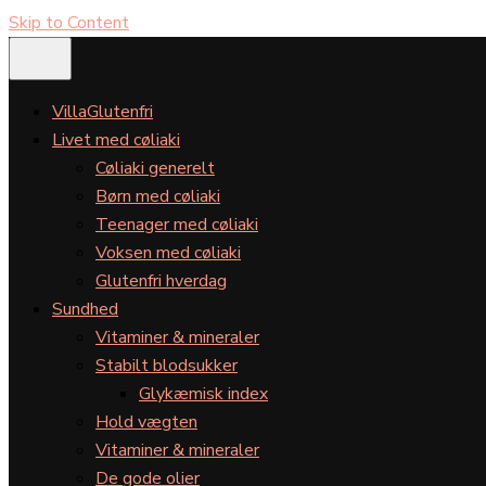
Skip to Content
VillaGlutenfri
Livet med cøliaki
Cøliaki generelt
Børn med cøliaki
Teenager med cøliaki
Voksen med cøliaki
Glutenfri hverdag
Sundhed
Vitaminer & mineraler
Stabilt blodsukker
Glykæmisk index
Hold vægten
Vitaminer & mineraler
De gode olier