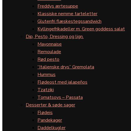
Freddys ærtesuppe
Klassiske nemme tarteletter
Glutenfri flæskestegssandwich
Kyllingefrikadeller m. Green goddess salat
Dip, Pesto, Dressing og lign.
Mayonnaise
Remoulade
Rød pesto
“Italienske drys” Gremolata
Hummus
Flødeost med jalapeños
Tzatziki
Tomatsovs – Passata
Desserter & søde sager
Flødeis
Pandekager
Daddelkugler