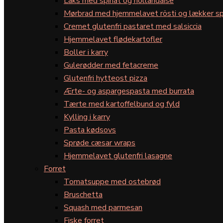
Laks med spinat og hollandaise
Mørbrad med hjemmelavet rösti og lækker sp
Cremet glutenfri pastaret med salsiccia
Hjemmelavet flødekartofler
Boller i karry
Gulerødder med fetacreme
Glutenfri hytteost pizza
Ærte- og aspargespasta med burrata
Tærte med kartoffelbund og fyld
Kylling i karry
Pasta kødsovs
Sprøde cæsar wraps
Hjemmelavet glutenfri lasagne
Forret
Tomatsuppe med ostebrød
Bruschetta
Squash med parmesan
Fiske forret