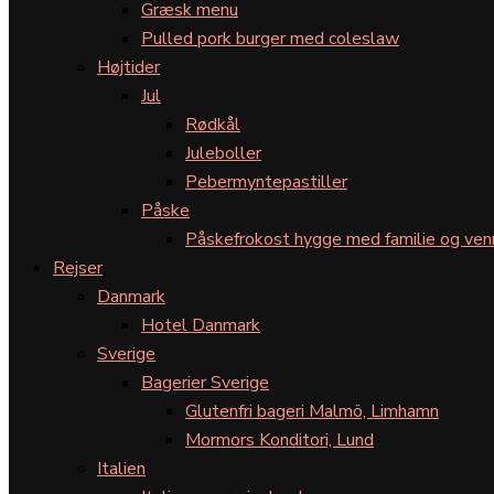
Græsk menu
Pulled pork burger med coleslaw
Højtider
Jul
Rødkål
Juleboller
Pebermyntepastiller
Påske
Påskefrokost hygge med familie og ven
Rejser
Danmark
Hotel Danmark
Sverige
Bagerier Sverige
Glutenfri bageri Malmö, Limhamn
Mormors Konditori, Lund
Italien