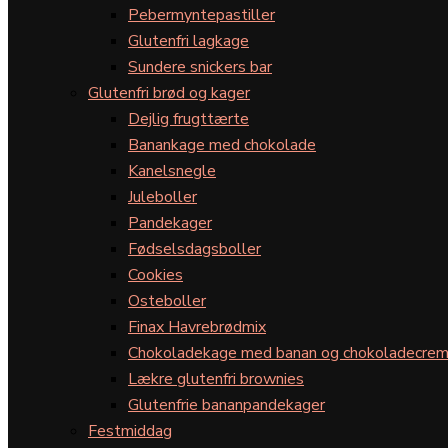
Pebermyntepastiller
Glutenfri lagkage
Sundere snickers bar
Glutenfri brød og kager
Dejlig frugttærte
Banankage med chokolade
Kanelsnegle
Juleboller
Pandekager
Fødselsdagsboller
Cookies
Osteboller
Finax Havrebrødmix
Chokoladekage med banan og chokoladecre
Lækre glutenfri brownies
Glutenfrie bananpandekager
Festmiddag