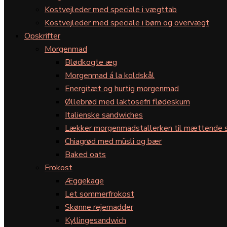
Kostvejleder med speciale i vægttab
Kostvejleder med speciale i børn og overvægt
Opskrifter
Morgenmad
Blødkogte æg
Morgenmad á la koldskål
Energitæt og hurtig morgenmad
Øllebrød med laktosefri flødeskum
Italienske sandwiches
Lækker morgenmadstallerken til mættende s
Chiagrød med müsli og bær
Baked oats
Frokost
Æggekage
Let sommerfrokost
Skønne rejemadder
Kyllingesandwich