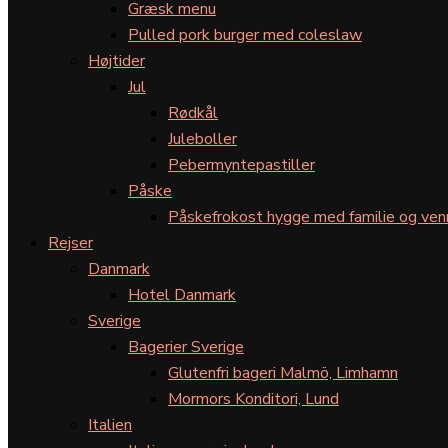
Græsk menu
Pulled pork burger med coleslaw
Højtider
Jul
Rødkål
Juleboller
Pebermyntepastiller
Påske
Påskefrokost hygge med familie og ven
Rejser
Danmark
Hotel Danmark
Sverige
Bagerier Sverige
Glutenfri bageri Malmö, Limhamn
Mormors Konditori, Lund
Italien