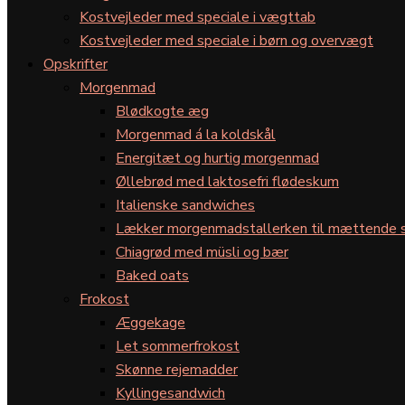
Kostvejleder med speciale i vægttab
Kostvejleder med speciale i børn og overvægt
Opskrifter
Morgenmad
Blødkogte æg
Morgenmad á la koldskål
Energitæt og hurtig morgenmad
Øllebrød med laktosefri flødeskum
Italienske sandwiches
Lækker morgenmadstallerken til mættende s
Chiagrød med müsli og bær
Baked oats
Frokost
Æggekage
Let sommerfrokost
Skønne rejemadder
Kyllingesandwich