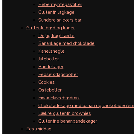
Pebermyntepastiller
Glutenfri lagkage
Sundere snickers bar
Glutenfri brød og kager
Dejlig frugttærte
Banankage med chokolade
Kanelsnegle
Juleboller
Pandekager
Fødselsdagsboller
Cookies
Osteboller
Finax Havrebrødmix
Chokoladekage med banan og chokoladecre
Lækre glutenfri brownies
Glutenfrie bananpandekager
Festmiddag