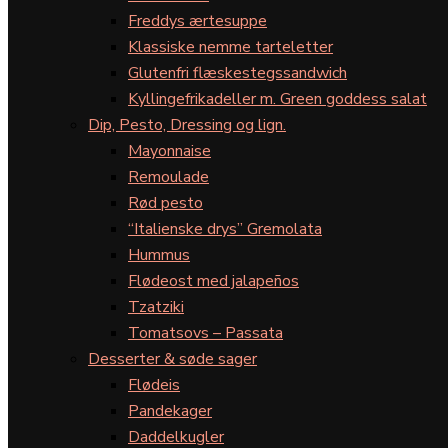
Freddys ærtesuppe
Klassiske nemme tarteletter
Glutenfri flæskestegssandwich
Kyllingefrikadeller m. Green goddess salat
Dip, Pesto, Dressing og lign.
Mayonnaise
Remoulade
Rød pesto
“Italienske drys” Gremolata
Hummus
Flødeost med jalapeños
Tzatziki
Tomatsovs – Passata
Desserter & søde sager
Flødeis
Pandekager
Daddelkugler