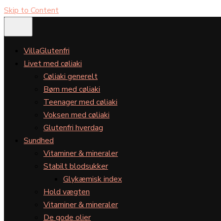
Skip to Content
VillaGlutenfri
Livet med cøliaki
Cøliaki generelt
Børn med cøliaki
Teenager med cøliaki
Voksen med cøliaki
Glutenfri hverdag
Sundhed
Vitaminer & mineraler
Stabilt blodsukker
Glykæmisk index
Hold vægten
Vitaminer & mineraler
De gode olier