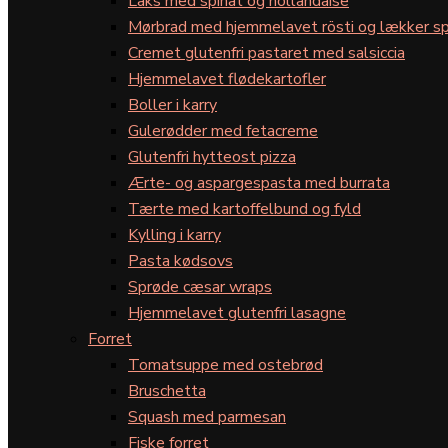
Laks med spinat og hollandaise
Mørbrad med hjemmelavet rösti og lækker sp
Cremet glutenfri pastaret med salsiccia
Hjemmelavet flødekartofler
Boller i karry
Gulerødder med fetacreme
Glutenfri hytteost pizza
Ærte- og aspargespasta med burrata
Tærte med kartoffelbund og fyld
Kylling i karry
Pasta kødsovs
Sprøde cæsar wraps
Hjemmelavet glutenfri lasagne
Forret
Tomatsuppe med ostebrød
Bruschetta
Squash med parmesan
Fiske forret