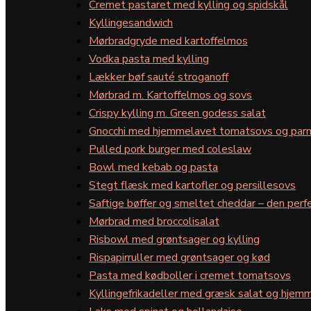
Cremet pastaret med kylling og spidskål
Kyllingesandwich
Mørbradgryde med kartoffelmos
Vodka pasta med kylling
Lækker bøf sauté stroganoff
Mørbrad m. Kartoffelmos og sovs
Crispy kylling m. Green godess salat
Gnocchi med hjemmelavet tomatsovs og par
Pulled pork burger med coleslaw
Bowl med kebab og pasta
Stegt flæsk med kartofler og persillesovs
Saftige bøffer og smeltet cheddar – den perfe
Mørbrad med broccolisalat
Risbowl med grøntsager og kylling
Rispapirruller med grøntsager og kød
Pasta med kødboller i cremet tomatsovs
Kyllingefrikadeller med græsk salat og hjemm