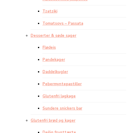
Tzatziki
Tomatsovs – Passata
Desserter & søde sager
Flødeis
Pandekager
Daddelkugler
Pebermyntepastiller
Glutenfri lagkage
Sundere snickers bar
Glutenfri brød og kager
Dejlig frugttærte