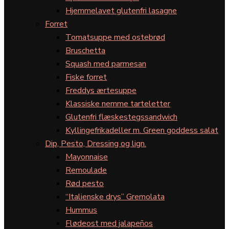
Hjemmelavet glutenfri lasagne
Forret
Tomatsuppe med ostebrød
Bruschetta
Squash med parmesan
Fiske forret
Freddys ærtesuppe
Klassiske nemme tarteletter
Glutenfri flæskestegssandwich
Kyllingefrikadeller m. Green goddess salat
Dip, Pesto, Dressing og lign.
Mayonnaise
Remoulade
Rød pesto
“Italienske drys” Gremolata
Hummus
Flødeost med jalapeños