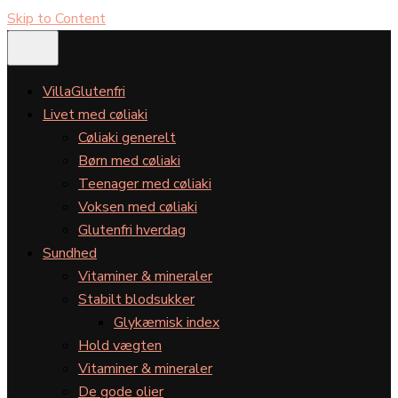
Skip to Content
VillaGlutenfri
Livet med cøliaki
Cøliaki generelt
Børn med cøliaki
Teenager med cøliaki
Voksen med cøliaki
Glutenfri hverdag
Sundhed
Vitaminer & mineraler
Stabilt blodsukker
Glykæmisk index
Hold vægten
Vitaminer & mineraler
De gode olier