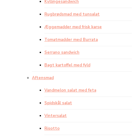
Kyllingesandwich
Rugbrødsmad med tunsalat
Æggemadder med frisk karse
Tomatmadder med Burrata
Serrano sandwich
Bagt kartoffel med fyld
Aftensmad
Vandmelon salat med feta
Spidskål salat
Vintersalat
Risotto