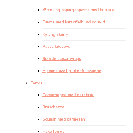
Ærte- og aspargespasta med burrata
Tærte med kartoffelbund og fyld
Kylling i karry
Pasta kødsovs
Sprøde cæsar wraps
Hjemmelavet glutenfri lasagne
Forret
Tomatsuppe med ostebrød
Bruschetta
Squash med parmesan
Fiske forret