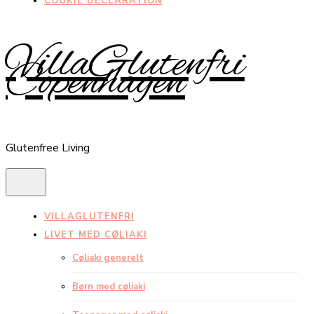
COOKIE DECLARATION
VillaGlutenfri
Copenhagen
Glutenfree Living
VILLAGLUTENFRI
LIVET MED CØLIAKI
Cøliaki generelt
Børn med cøliaki