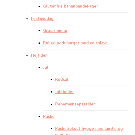
Glutenfrie bananpandekager
Festmiddag
Græsk menu
Pulled pork burger med coleslaw
Højtider
Jul
Rødkål
Juleboller
Pebermyntepastiller
Påske
Påskefrokost hygge med familie og
venner