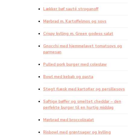
Lækker bøf sauté stroganoff
Mørbrad m. Kartoffelmos og sovs
Crispy kylling m. Green godess salat
Gnocchi med hjemmelavet tomatsovs og
parmesan
Pulled pork burger med coleslaw
Bowl med kebab og pasta
Stegt flæsk med kartofler og persillesovs
Saftige bøffer og smeltet cheddar – den
perfekte burger til en hurtig middag
Mørbrad med broccolisalat
Risbowl med grøntsager og kylling