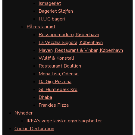
Ismageriet
Bageriet Sløjfen
H.U.G bageri
På restaurant
Rossopomodoro, København
La Vecchia Signora, København
Maven, Restaurant & Vinbar, København
Wulff & Konstali
Restaurant Boullion
Mona Lisa, Odense
Da Gigi Pizzeria
Gl. Humlebæk Kro
Dhaba
Frankies Pizza
Nyheder
IKEA’s vegetariske grøntsagsboller
Cookie Declaration