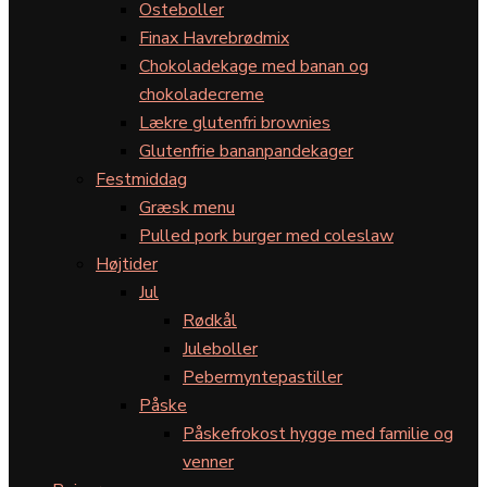
Osteboller
Finax Havrebrødmix
Chokoladekage med banan og
chokoladecreme
Lækre glutenfri brownies
Glutenfrie bananpandekager
Festmiddag
Græsk menu
Pulled pork burger med coleslaw
Højtider
Jul
Rødkål
Juleboller
Pebermyntepastiller
Påske
Påskefrokost hygge med familie og
venner