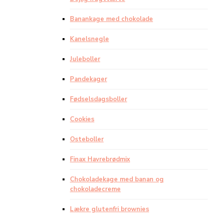
Banankage med chokolade
Kanelsnegle
Juleboller
Pandekager
Fødselsdagsboller
Cookies
Osteboller
Finax Havrebrødmix
Chokoladekage med banan og
chokoladecreme
Lækre glutenfri brownies