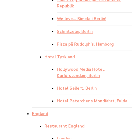
Snacks og drinks på Die Berliner
Republik
We love… Simela i Berlin!
Schnitzelei, Berlin
Pizza på Rudolph’s, Hamborg
Hotel Tyskland
Hollywood Media Hotel,
Kurfürstendam, Berlin
Hotel Seifert, Berlin
Hotel Peterchens Mondfahrt, Fulda
England
Restaurant England
London