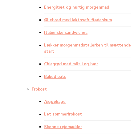
Energitæt og hurtig morgenmad
Øllebrød med laktosefri flødeskum
Italienske sandwiches
Lækker morgenmadstallerken til mættende
start
Chiagrød med müsli og bær
Baked oats
Frokost
Æggekage
Let sommerfrokost
Skønne rejemadder