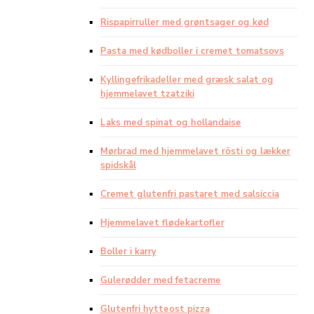
Rispapirruller med grøntsager og kød
Pasta med kødboller i cremet tomatsovs
Kyllingefrikadeller med græsk salat og
hjemmelavet tzatziki
Laks med spinat og hollandaise
Mørbrad med hjemmelavet rösti og lækker
spidskål
Cremet glutenfri pastaret med salsiccia
Hjemmelavet flødekartofler
Boller i karry
Gulerødder med fetacreme
Glutenfri hytteost pizza