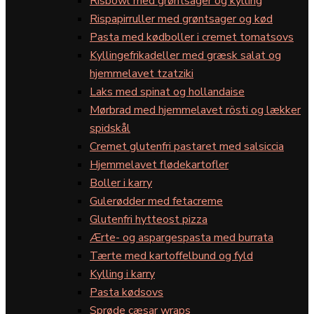
Risbowl med grøntsager og kylling
Rispapirruller med grøntsager og kød
Pasta med kødboller i cremet tomatsovs
Kyllingefrikadeller med græsk salat og
hjemmelavet tzatziki
Laks med spinat og hollandaise
Mørbrad med hjemmelavet rösti og lækker
spidskål
Cremet glutenfri pastaret med salsiccia
Hjemmelavet flødekartofler
Boller i karry
Gulerødder med fetacreme
Glutenfri hytteost pizza
Ærte- og aspargespasta med burrata
Tærte med kartoffelbund og fyld
Kylling i karry
Pasta kødsovs
Sprøde cæsar wraps