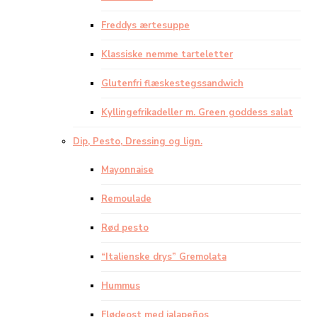
Freddys ærtesuppe
Klassiske nemme tarteletter
Glutenfri flæskestegssandwich
Kyllingefrikadeller m. Green goddess salat
Dip, Pesto, Dressing og lign.
Mayonnaise
Remoulade
Rød pesto
“Italienske drys” Gremolata
Hummus
Flødeost med jalapeños