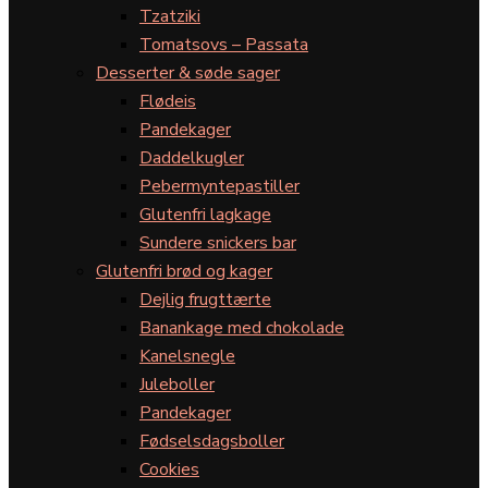
Tzatziki
Tomatsovs – Passata
Desserter & søde sager
Flødeis
Pandekager
Daddelkugler
Pebermyntepastiller
Glutenfri lagkage
Sundere snickers bar
Glutenfri brød og kager
Dejlig frugttærte
Banankage med chokolade
Kanelsnegle
Juleboller
Pandekager
Fødselsdagsboller
Cookies