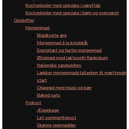
Kostvejleder med speciale i vægttab
Kostvejleder med speciale i børn og overvægt
Opskrifter
Morgenmad
Blødkogte æg
Morgenmad á la koldskål
Energitæt og hurtig morgenmad
Øllebrød med laktosefri flødeskum
Italienske sandwiches
Lækker morgenmadstallerken til mættende
start
Chiagrød med müsli og bær
Baked oats
Frokost
Æggekage
Let sommerfrokost
Skønne rejemadder