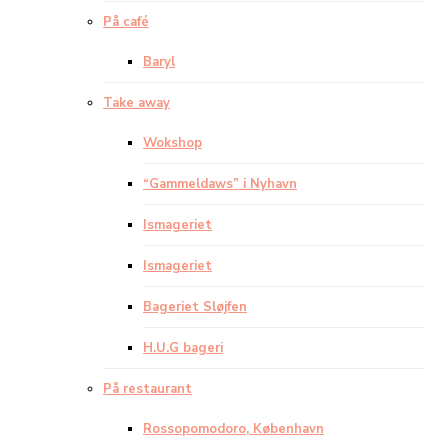
På café
Baryl
Take away
Wokshop
“Gammeldaws” i Nyhavn
Ismageriet
Ismageriet
Bageriet Sløjfen
H.U.G bageri
På restaurant
Rossopomodoro, København