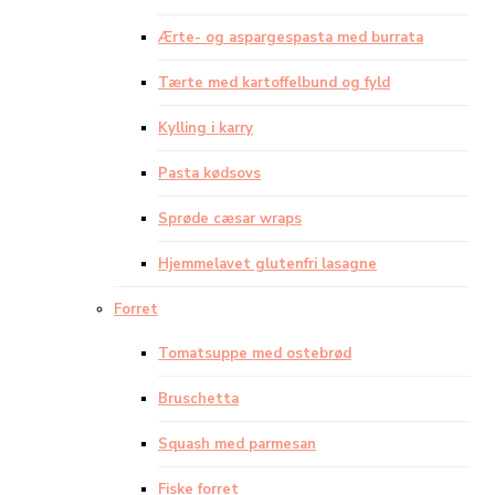
Ærte- og aspargespasta med burrata
Tærte med kartoffelbund og fyld
Kylling i karry
Pasta kødsovs
Sprøde cæsar wraps
Hjemmelavet glutenfri lasagne
Forret
Tomatsuppe med ostebrød
Bruschetta
Squash med parmesan
Fiske forret