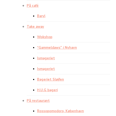
På café
Baryl
Take away
Wokshop
“Gammeldaws” i Nyhavn
Ismageriet
Ismageriet
Bageriet Sløjfen
H.U.G bageri
På restaurant
Rossopomodoro, København