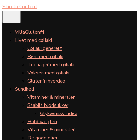
Skip to Content
VillaGlutenfri
Livet med cøliaki
Cøliaki generelt
Børn med cøliaki
Teenager med cøliaki
Voksen med cøliaki
Glutenfri hverdag
Sundhed
Vitaminer & mineraler
Stabilt blodsukker
Glykæmisk index
Hold vægten
Vitaminer & mineraler
De gode olier