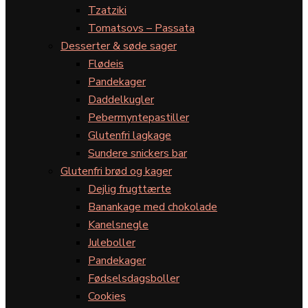
Tzatziki
Tomatsovs – Passata
Desserter & søde sager
Flødeis
Pandekager
Daddelkugler
Pebermyntepastiller
Glutenfri lagkage
Sundere snickers bar
Glutenfri brød og kager
Dejlig frugttærte
Banankage med chokolade
Kanelsnegle
Juleboller
Pandekager
Fødselsdagsboller
Cookies