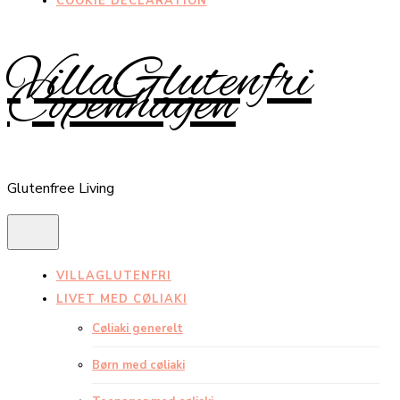
COOKIE DECLARATION
VillaGlutenfri
Copenhagen
Glutenfree Living
VILLAGLUTENFRI
LIVET MED CØLIAKI
Cøliaki generelt
Børn med cøliaki