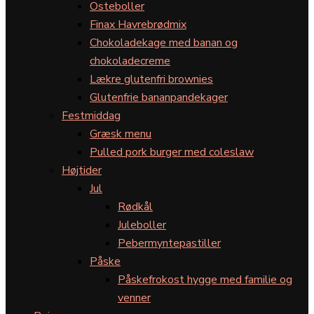
Osteboller
Finax Havrebrødmix
Chokoladekage med banan og
chokoladecreme
Lækre glutenfri brownies
Glutenfrie bananpandekager
Festmiddag
Græsk menu
Pulled pork burger med coleslaw
Højtider
Jul
Rødkål
Juleboller
Pebermyntepastiller
Påske
Påskefrokost hygge med familie og
venner