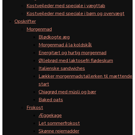
Kostvejleder med speciale i vægttab
Kostvejleder med speciale i børn og overvægt
Opskrifter
Morgenmad
Blødkogte æg
Morgenmad á la koldskål
Energitæt og hurtig morgenmad
Øllebrød med laktosefri flødeskum
Italienske sandwiches
Lækker morgenmadstallerken til mættende
start
Chiagrød med müsli og bær
Baked oats
Frokost
Æggekage
Let sommerfrokost
Skønne rejemadder