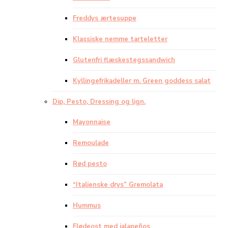
Freddys ærtesuppe
Klassiske nemme tarteletter
Glutenfri flæskestegssandwich
Kyllingefrikadeller m. Green goddess salat
Dip, Pesto, Dressing og lign.
Mayonnaise
Remoulade
Rød pesto
“Italienske drys” Gremolata
Hummus
Flødeost med jalapeños