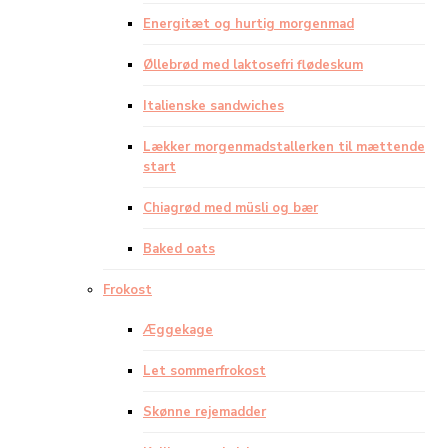
Energitæt og hurtig morgenmad
Øllebrød med laktosefri flødeskum
Italienske sandwiches
Lækker morgenmadstallerken til mættende
start
Chiagrød med müsli og bær
Baked oats
Frokost
Æggekage
Let sommerfrokost
Skønne rejemadder