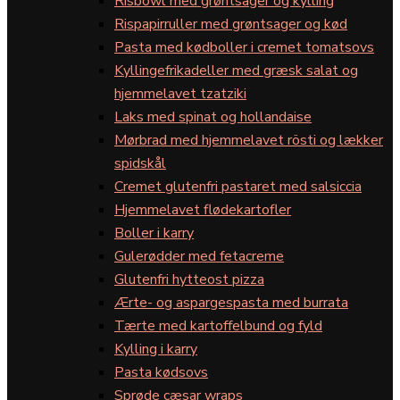
Risbowl med grøntsager og kylling
Rispapirruller med grøntsager og kød
Pasta med kødboller i cremet tomatsovs
Kyllingefrikadeller med græsk salat og
hjemmelavet tzatziki
Laks med spinat og hollandaise
Mørbrad med hjemmelavet rösti og lækker
spidskål
Cremet glutenfri pastaret med salsiccia
Hjemmelavet flødekartofler
Boller i karry
Gulerødder med fetacreme
Glutenfri hytteost pizza
Ærte- og aspargespasta med burrata
Tærte med kartoffelbund og fyld
Kylling i karry
Pasta kødsovs
Sprøde cæsar wraps