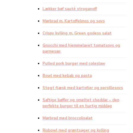
Lækker bøf sauté stroganoff
Mørbrad m. Kartoffelmos og sovs
Crispy kylling m. Green godess salat
Gnocchi med hjemmelavet tomatsovs og
parmesan
Pulled pork burger med coleslaw
Bowl med kebab og pasta
Stegt flæsk med kartofler og persillesovs
Saftige bøffer og smeltet cheddar – den
perfekte burger til en hurtig middag
Mørbrad med broccolisalat
Risbowl med grøntsager og kylling