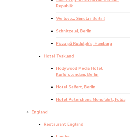
Snacks og drinks på Die Berliner
Republik
We love… Simela i Berlin!
Schnitzelei, Berlin
Pizza på Rudolph’s, Hamborg
Hotel Tyskland
Hollywood Media Hotel,
Kurfürstendam, Berlin
Hotel Seifert, Berlin
Hotel Peterchens Mondfahrt, Fulda
England
Restaurant England
London