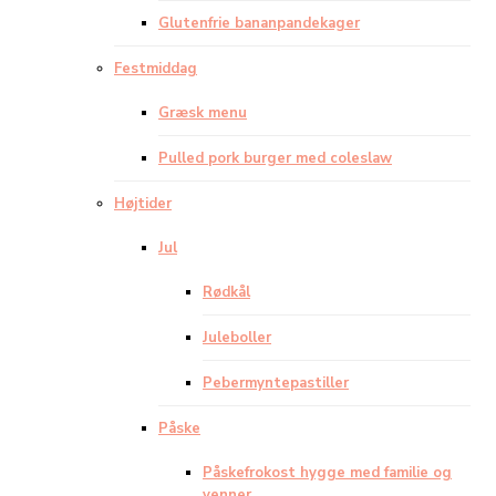
Glutenfrie bananpandekager
Festmiddag
Græsk menu
Pulled pork burger med coleslaw
Højtider
Jul
Rødkål
Juleboller
Pebermyntepastiller
Påske
Påskefrokost hygge med familie og
venner