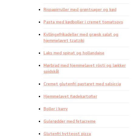
Rispapirruller med grøntsager og kød
Pasta med kødboller i cremet tomatsovs
Kyllingefrikadeller med græsk salat og
hjemmelavet tzatziki
Laks med spinat og hollandaise
Mørbrad med hjemmelavet rösti og lækker
spidskål
Cremet glutenfri pastaret med salsiccia
Hjemmelavet flødekartofler
Boller i karry
Gulerødder med fetacreme
Glutenfri hytteost pizza