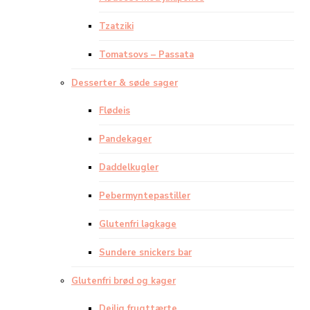
Tzatziki
Tomatsovs – Passata
Desserter & søde sager
Flødeis
Pandekager
Daddelkugler
Pebermyntepastiller
Glutenfri lagkage
Sundere snickers bar
Glutenfri brød og kager
Dejlig frugttærte