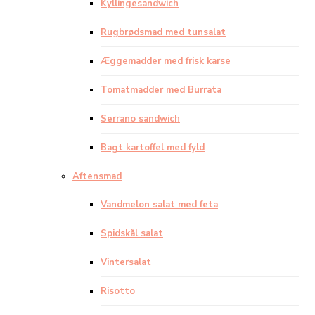
Kyllingesandwich
Rugbrødsmad med tunsalat
Æggemadder med frisk karse
Tomatmadder med Burrata
Serrano sandwich
Bagt kartoffel med fyld
Aftensmad
Vandmelon salat med feta
Spidskål salat
Vintersalat
Risotto