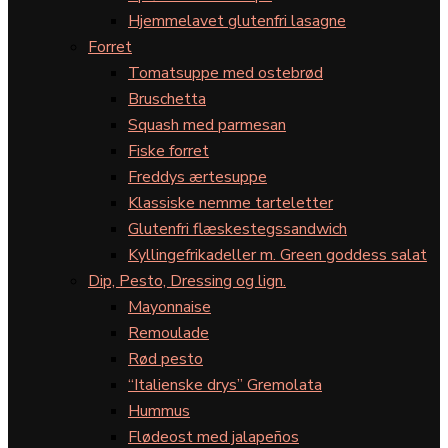
Hjemmelavet glutenfri lasagne
Forret
Tomatsuppe med ostebrød
Bruschetta
Squash med parmesan
Fiske forret
Freddys ærtesuppe
Klassiske nemme tarteletter
Glutenfri flæskestegssandwich
Kyllingefrikadeller m. Green goddess salat
Dip, Pesto, Dressing og lign.
Mayonnaise
Remoulade
Rød pesto
“Italienske drys” Gremolata
Hummus
Flødeost med jalapeños