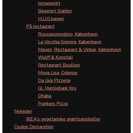
Ismageriet
Bageriet Sløjfen
H.U.G bageri
På restaurant
Rossopomodoro, København
La Vecchia Signora, København
Maven, Restaurant & Vinbar, København
Wulff & Konstali
Restaurant Boullion
Mona Lisa, Odense
Da Gigi Pizzeria
Gl. Humlebæk Kro
Dhaba
Frankies Pizza
Nyheder
IKEA’s vegetariske grøntsagsboller
Cookie Declaration