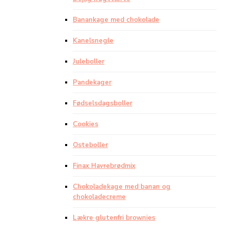
Banankage med chokolade
Kanelsnegle
Juleboller
Pandekager
Fødselsdagsboller
Cookies
Osteboller
Finax Havrebrødmix
Chokoladekage med banan og
chokoladecreme
Lækre glutenfri brownies