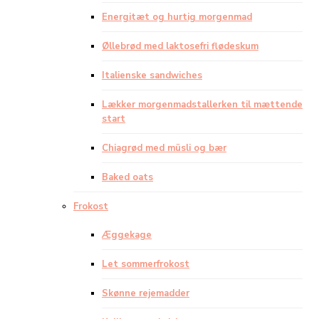
Energitæt og hurtig morgenmad
Øllebrød med laktosefri flødeskum
Italienske sandwiches
Lækker morgenmadstallerken til mættende
start
Chiagrød med müsli og bær
Baked oats
Frokost
Æggekage
Let sommerfrokost
Skønne rejemadder