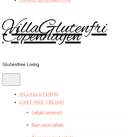
COOKIE DECLARATION
VillaGlutenfri
Copenhagen
Glutenfree Living
VILLAGLUTENFRI
LIVET MED CØLIAKI
Cøliaki generelt
Børn med cøliaki