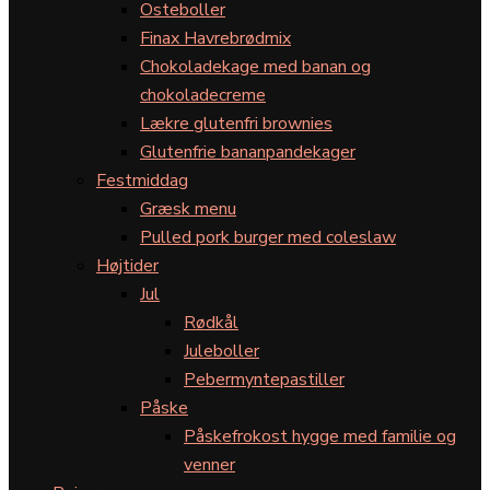
Osteboller
Finax Havrebrødmix
Chokoladekage med banan og
chokoladecreme
Lækre glutenfri brownies
Glutenfrie bananpandekager
Festmiddag
Græsk menu
Pulled pork burger med coleslaw
Højtider
Jul
Rødkål
Juleboller
Pebermyntepastiller
Påske
Påskefrokost hygge med familie og
venner