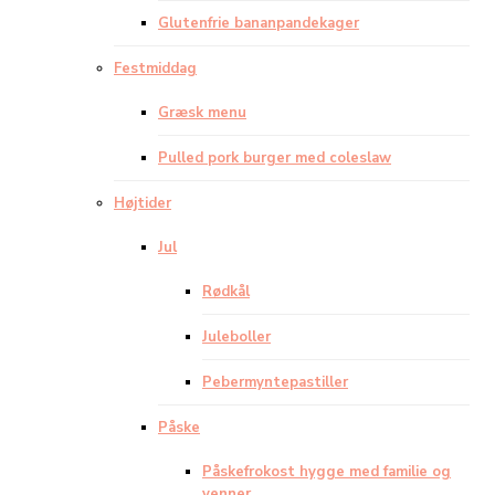
Glutenfrie bananpandekager
Festmiddag
Græsk menu
Pulled pork burger med coleslaw
Højtider
Jul
Rødkål
Juleboller
Pebermyntepastiller
Påske
Påskefrokost hygge med familie og
venner