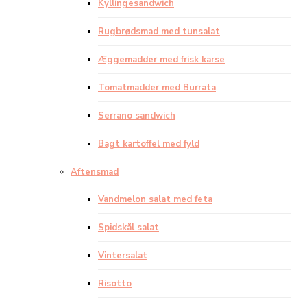
Kyllingesandwich
Rugbrødsmad med tunsalat
Æggemadder med frisk karse
Tomatmadder med Burrata
Serrano sandwich
Bagt kartoffel med fyld
Aftensmad
Vandmelon salat med feta
Spidskål salat
Vintersalat
Risotto