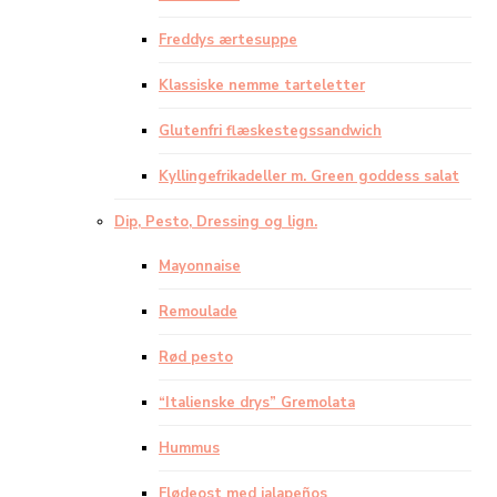
Freddys ærtesuppe
Klassiske nemme tarteletter
Glutenfri flæskestegssandwich
Kyllingefrikadeller m. Green goddess salat
Dip, Pesto, Dressing og lign.
Mayonnaise
Remoulade
Rød pesto
“Italienske drys” Gremolata
Hummus
Flødeost med jalapeños