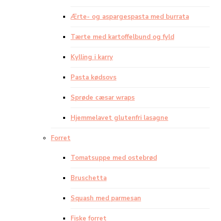
Ærte- og aspargespasta med burrata
Tærte med kartoffelbund og fyld
Kylling i karry
Pasta kødsovs
Sprøde cæsar wraps
Hjemmelavet glutenfri lasagne
Forret
Tomatsuppe med ostebrød
Bruschetta
Squash med parmesan
Fiske forret