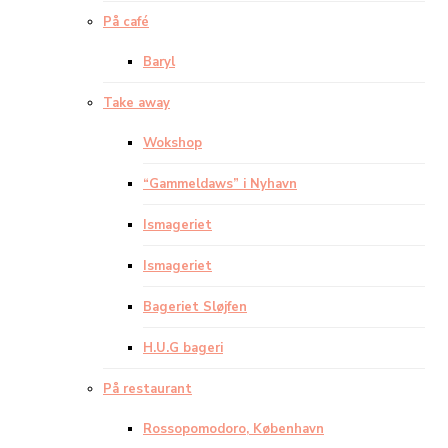
På café
Baryl
Take away
Wokshop
“Gammeldaws” i Nyhavn
Ismageriet
Ismageriet
Bageriet Sløjfen
H.U.G bageri
På restaurant
Rossopomodoro, København