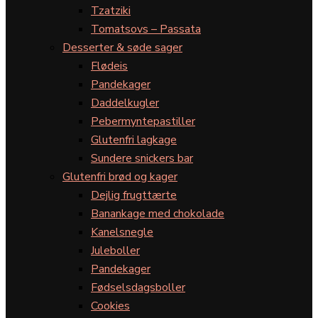
Tzatziki
Tomatsovs – Passata
Desserter & søde sager
Flødeis
Pandekager
Daddelkugler
Pebermyntepastiller
Glutenfri lagkage
Sundere snickers bar
Glutenfri brød og kager
Dejlig frugttærte
Banankage med chokolade
Kanelsnegle
Juleboller
Pandekager
Fødselsdagsboller
Cookies