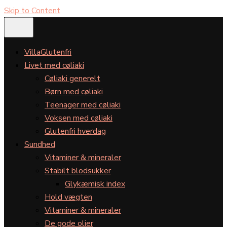
Skip to Content
VillaGlutenfri
Livet med cøliaki
Cøliaki generelt
Børn med cøliaki
Teenager med cøliaki
Voksen med cøliaki
Glutenfri hverdag
Sundhed
Vitaminer & mineraler
Stabilt blodsukker
Glykæmisk index
Hold vægten
Vitaminer & mineraler
De gode olier