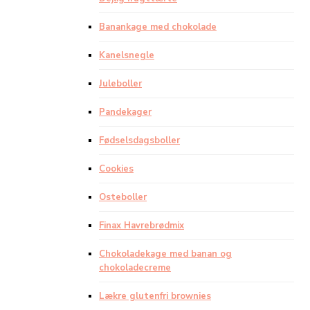
Banankage med chokolade
Kanelsnegle
Juleboller
Pandekager
Fødselsdagsboller
Cookies
Osteboller
Finax Havrebrødmix
Chokoladekage med banan og
chokoladecreme
Lækre glutenfri brownies