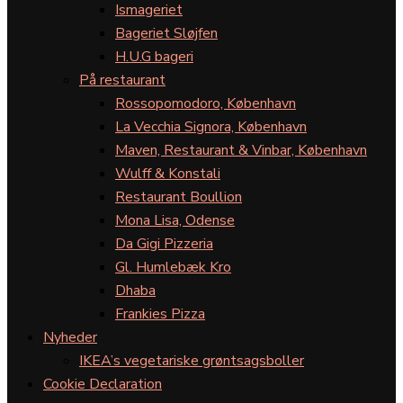
Ismageriet
Bageriet Sløjfen
H.U.G bageri
På restaurant
Rossopomodoro, København
La Vecchia Signora, København
Maven, Restaurant & Vinbar, København
Wulff & Konstali
Restaurant Boullion
Mona Lisa, Odense
Da Gigi Pizzeria
Gl. Humlebæk Kro
Dhaba
Frankies Pizza
Nyheder
IKEA’s vegetariske grøntsagsboller
Cookie Declaration