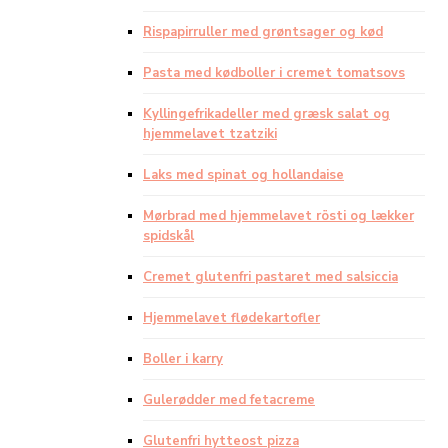
Rispapirruller med grøntsager og kød
Pasta med kødboller i cremet tomatsovs
Kyllingefrikadeller med græsk salat og
hjemmelavet tzatziki
Laks med spinat og hollandaise
Mørbrad med hjemmelavet rösti og lækker
spidskål
Cremet glutenfri pastaret med salsiccia
Hjemmelavet flødekartofler
Boller i karry
Gulerødder med fetacreme
Glutenfri hytteost pizza