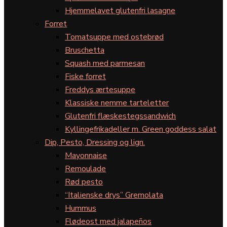
Hjemmelavet glutenfri lasagne
Forret
Tomatsuppe med ostebrød
Bruschetta
Squash med parmesan
Fiske forret
Freddys ærtesuppe
Klassiske nemme tarteletter
Glutenfri flæskestegssandwich
Kyllingefrikadeller m. Green goddess salat
Dip, Pesto, Dressing og lign.
Mayonnaise
Remoulade
Rød pesto
“Italienske drys” Gremolata
Hummus
Flødeost med jalapeños