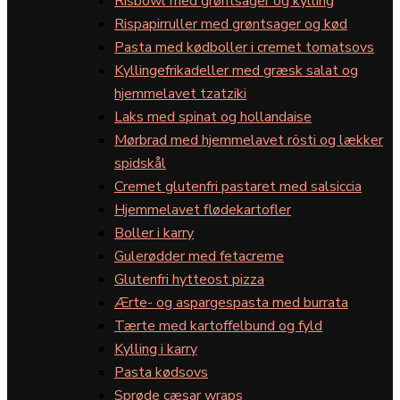
Risbowl med grøntsager og kylling
Rispapirruller med grøntsager og kød
Pasta med kødboller i cremet tomatsovs
Kyllingefrikadeller med græsk salat og
hjemmelavet tzatziki
Laks med spinat og hollandaise
Mørbrad med hjemmelavet rösti og lækker
spidskål
Cremet glutenfri pastaret med salsiccia
Hjemmelavet flødekartofler
Boller i karry
Gulerødder med fetacreme
Glutenfri hytteost pizza
Ærte- og aspargespasta med burrata
Tærte med kartoffelbund og fyld
Kylling i karry
Pasta kødsovs
Sprøde cæsar wraps