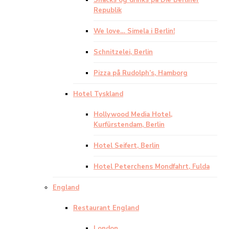
Snacks og drinks på Die Berliner
Republik
We love… Simela i Berlin!
Schnitzelei, Berlin
Pizza på Rudolph’s, Hamborg
Hotel Tyskland
Hollywood Media Hotel,
Kurfürstendam, Berlin
Hotel Seifert, Berlin
Hotel Peterchens Mondfahrt, Fulda
England
Restaurant England
London