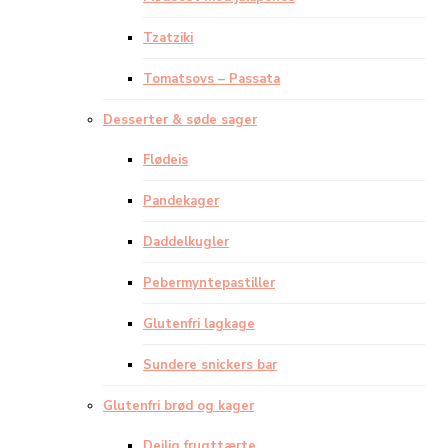
Tzatziki
Tomatsovs – Passata
Desserter & søde sager
Flødeis
Pandekager
Daddelkugler
Pebermyntepastiller
Glutenfri lagkage
Sundere snickers bar
Glutenfri brød og kager
Dejlig frugttærte