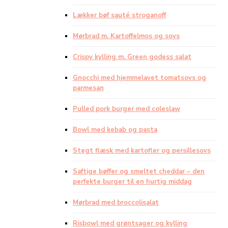
Lækker bøf sauté stroganoff
Mørbrad m. Kartoffelmos og sovs
Crispy kylling m. Green godess salat
Gnocchi med hjemmelavet tomatsovs og
parmesan
Pulled pork burger med coleslaw
Bowl med kebab og pasta
Stegt flæsk med kartofler og persillesovs
Saftige bøffer og smeltet cheddar – den
perfekte burger til en hurtig middag
Mørbrad med broccolisalat
Risbowl med grøntsager og kylling