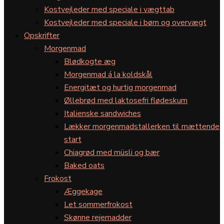
Kostvejleder med speciale i vægttab
Kostvejleder med speciale i børn og overvægt
Opskrifter
Morgenmad
Blødkogte æg
Morgenmad á la koldskål
Energitæt og hurtig morgenmad
Øllebrød med laktosefri flødeskum
Italienske sandwiches
Lækker morgenmadstallerken til mættende
start
Chiagrød med müsli og bær
Baked oats
Frokost
Æggekage
Let sommerfrokost
Skønne rejemadder