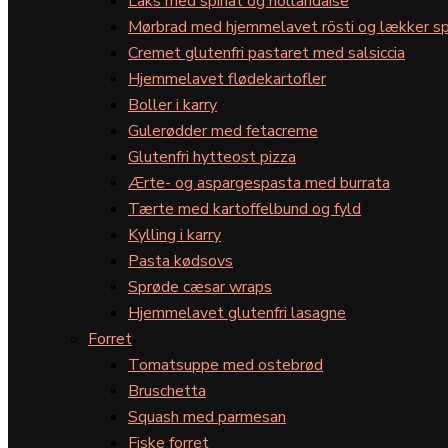
Laks med spinat og hollandaise
Mørbrad med hjemmelavet rösti og lækker sp
Cremet glutenfri pastaret med salsiccia
Hjemmelavet flødekartofler
Boller i karry
Gulerødder med fetacreme
Glutenfri hytteost pizza
Ærte- og aspargespasta med burrata
Tærte med kartoffelbund og fyld
Kylling i karry
Pasta kødsovs
Sprøde cæsar wraps
Hjemmelavet glutenfri lasagne
Forret
Tomatsuppe med ostebrød
Bruschetta
Squash med parmesan
Fiske forret