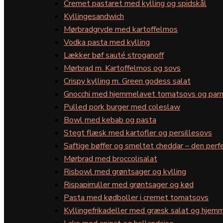
Cremet pastaret med kylling og spidskål
Kyllingesandwich
Mørbradgryde med kartoffelmos
Vodka pasta med kylling
Lækker bøf sauté stroganoff
Mørbrad m. Kartoffelmos og sovs
Crispy kylling m. Green godess salat
Gnocchi med hjemmelavet tomatsovs og par
Pulled pork burger med coleslaw
Bowl med kebab og pasta
Stegt flæsk med kartofler og persillesovs
Saftige bøffer og smeltet cheddar – den perfe
Mørbrad med broccolisalat
Risbowl med grøntsager og kylling
Rispapirruller med grøntsager og kød
Pasta med kødboller i cremet tomatsovs
Kyllingefrikadeller med græsk salat og hjemm