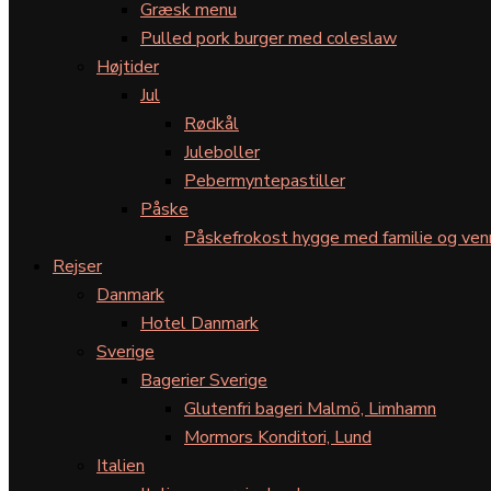
Græsk menu
Pulled pork burger med coleslaw
Højtider
Jul
Rødkål
Juleboller
Pebermyntepastiller
Påske
Påskefrokost hygge med familie og ven
Rejser
Danmark
Hotel Danmark
Sverige
Bagerier Sverige
Glutenfri bageri Malmö, Limhamn
Mormors Konditori, Lund
Italien