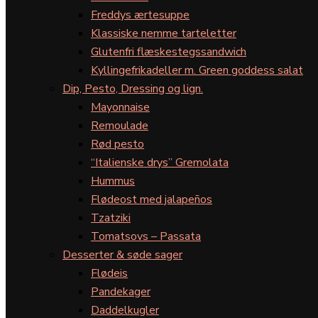
Freddys ærtesuppe
Klassiske nemme tarteletter
Glutenfri flæskestegssandwich
Kyllingefrikadeller m. Green goddess salat
Dip, Pesto, Dressing og lign.
Mayonnaise
Remoulade
Rød pesto
“Italienske drys” Gremolata
Hummus
Flødeost med jalapeños
Tzatziki
Tomatsovs – Passata
Desserter & søde sager
Flødeis
Pandekager
Daddelkugler