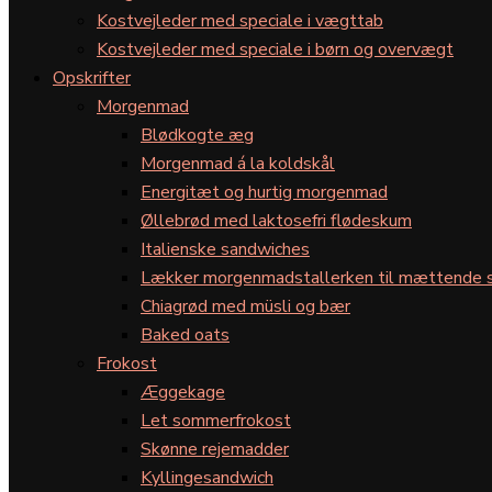
Kostvejleder med speciale i vægttab
Kostvejleder med speciale i børn og overvægt
Opskrifter
Morgenmad
Blødkogte æg
Morgenmad á la koldskål
Energitæt og hurtig morgenmad
Øllebrød med laktosefri flødeskum
Italienske sandwiches
Lækker morgenmadstallerken til mættende s
Chiagrød med müsli og bær
Baked oats
Frokost
Æggekage
Let sommerfrokost
Skønne rejemadder
Kyllingesandwich