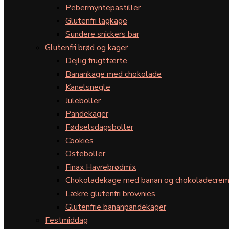
Pebermyntepastiller
Glutenfri lagkage
Sundere snickers bar
Glutenfri brød og kager
Dejlig frugttærte
Banankage med chokolade
Kanelsnegle
Juleboller
Pandekager
Fødselsdagsboller
Cookies
Osteboller
Finax Havrebrødmix
Chokoladekage med banan og chokoladecre
Lækre glutenfri brownies
Glutenfrie bananpandekager
Festmiddag