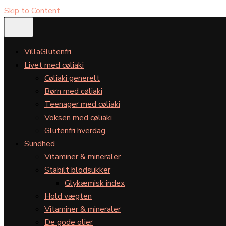
Skip to Content
VillaGlutenfri
Livet med cøliaki
Cøliaki generelt
Børn med cøliaki
Teenager med cøliaki
Voksen med cøliaki
Glutenfri hverdag
Sundhed
Vitaminer & mineraler
Stabilt blodsukker
Glykæmisk index
Hold vægten
Vitaminer & mineraler
De gode olier