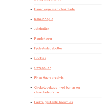
Banankage med chokolade
Kanelsnegle
Juleboller
Pandekager
Fødselsdagsboller
Cookies
Osteboller
Finax Havrebrødmix
Chokoladekage med banan og
chokoladecreme
Lækre glutenfri brownies