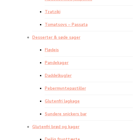
Tzatziki
Tomatsovs – Passata
Desserter & søde sager
Flødeis
Pandekager
Daddelkugler
Pebermyntepastiller
Glutenfri lagkage
Sundere snickers bar
Glutenfri brød og kager
Dejlig frugttærte