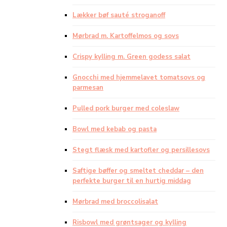
Lækker bøf sauté stroganoff
Mørbrad m. Kartoffelmos og sovs
Crispy kylling m. Green godess salat
Gnocchi med hjemmelavet tomatsovs og
parmesan
Pulled pork burger med coleslaw
Bowl med kebab og pasta
Stegt flæsk med kartofler og persillesovs
Saftige bøffer og smeltet cheddar – den
perfekte burger til en hurtig middag
Mørbrad med broccolisalat
Risbowl med grøntsager og kylling