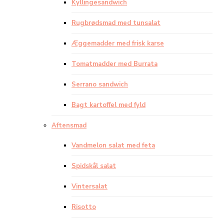
Kyllingesandwich
Rugbrødsmad med tunsalat
Æggemadder med frisk karse
Tomatmadder med Burrata
Serrano sandwich
Bagt kartoffel med fyld
Aftensmad
Vandmelon salat med feta
Spidskål salat
Vintersalat
Risotto