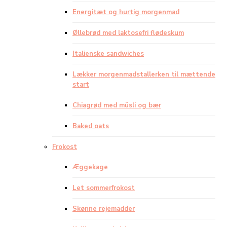
Energitæt og hurtig morgenmad
Øllebrød med laktosefri flødeskum
Italienske sandwiches
Lækker morgenmadstallerken til mættende
start
Chiagrød med müsli og bær
Baked oats
Frokost
Æggekage
Let sommerfrokost
Skønne rejemadder