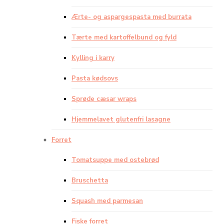
Ærte- og aspargespasta med burrata
Tærte med kartoffelbund og fyld
Kylling i karry
Pasta kødsovs
Sprøde cæsar wraps
Hjemmelavet glutenfri lasagne
Forret
Tomatsuppe med ostebrød
Bruschetta
Squash med parmesan
Fiske forret