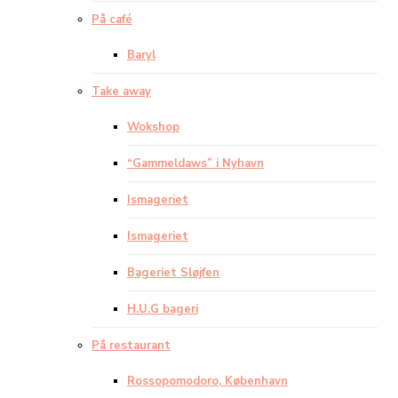
På café
Baryl
Take away
Wokshop
“Gammeldaws” i Nyhavn
Ismageriet
Ismageriet
Bageriet Sløjfen
H.U.G bageri
På restaurant
Rossopomodoro, København