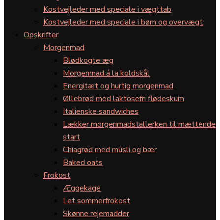
Kostvejleder med speciale i vægttab
Kostvejleder med speciale i børn og overvægt
Opskrifter
Morgenmad
Blødkogte æg
Morgenmad á la koldskål
Energitæt og hurtig morgenmad
Øllebrød med laktosefri flødeskum
Italienske sandwiches
Lækker morgenmadstallerken til mættende
start
Chiagrød med müsli og bær
Baked oats
Frokost
Æggekage
Let sommerfrokost
Skønne rejemadder