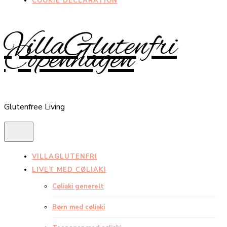
COOKIE DECLARATION
VillaGlutenfri
Copenhagen
Glutenfree Living
VILLAGLUTENFRI
LIVET MED CØLIAKI
Cøliaki generelt
Børn med cøliaki