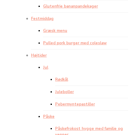
Glutenfrie bananpandekager
Festmiddag
Græsk menu
Pulled pork burger med coleslaw
Højtider
Jul
Rødkål
Juleboller
Pebermyntepastiller
Påske
Påskefrokost hygge med familie og
venner