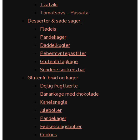
Tzatziki
Tomatsovs – Passata
Desserter & søde sager
Flødeis
Pandekager
Daddelkugler
Pebermyntepastiller
Glutenfri lagkage
Sundere snickers bar
Glutenfri brød og kager
Dejlig frugttærte
Banankage med chokolade
Kanelsnegle
Juleboller
Pandekager
Fødselsdagsboller
Cookies