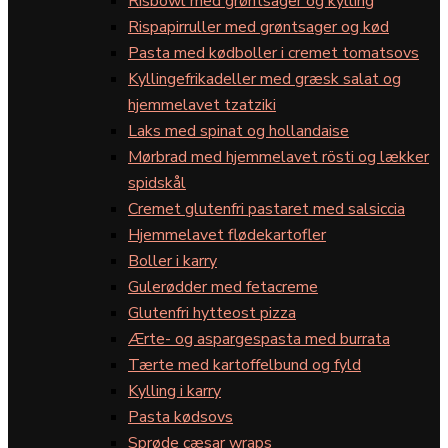
Risbowl med grøntsager og kylling
Rispapirruller med grøntsager og kød
Pasta med kødboller i cremet tomatsovs
Kyllingefrikadeller med græsk salat og
hjemmelavet tzatziki
Laks med spinat og hollandaise
Mørbrad med hjemmelavet rösti og lækker
spidskål
Cremet glutenfri pastaret med salsiccia
Hjemmelavet flødekartofler
Boller i karry
Gulerødder med fetacreme
Glutenfri hytteost pizza
Ærte- og aspargespasta med burrata
Tærte med kartoffelbund og fyld
Kylling i karry
Pasta kødsovs
Sprøde cæsar wraps