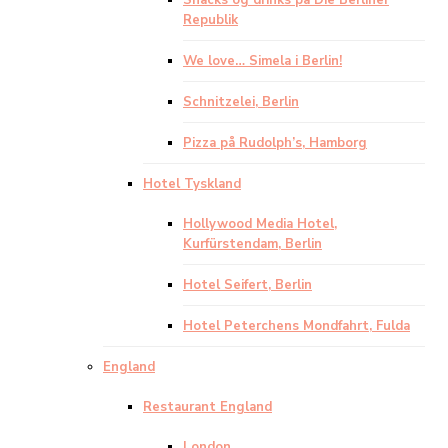
Snacks og drinks på Die Berliner
Republik
We love… Simela i Berlin!
Schnitzelei, Berlin
Pizza på Rudolph’s, Hamborg
Hotel Tyskland
Hollywood Media Hotel,
Kurfürstendam, Berlin
Hotel Seifert, Berlin
Hotel Peterchens Mondfahrt, Fulda
England
Restaurant England
London