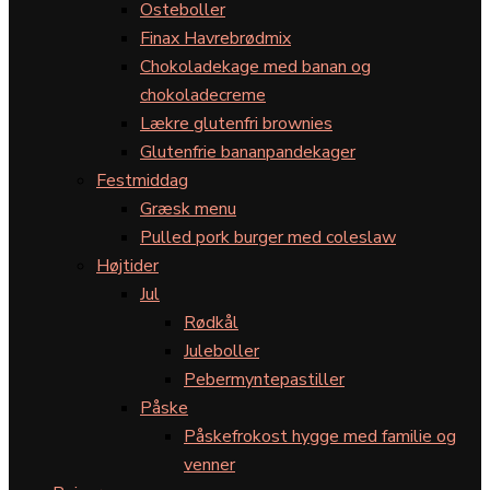
Osteboller
Finax Havrebrødmix
Chokoladekage med banan og
chokoladecreme
Lækre glutenfri brownies
Glutenfrie bananpandekager
Festmiddag
Græsk menu
Pulled pork burger med coleslaw
Højtider
Jul
Rødkål
Juleboller
Pebermyntepastiller
Påske
Påskefrokost hygge med familie og
venner