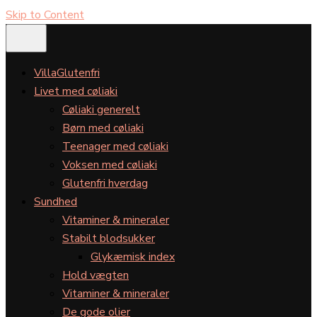
Skip to Content
VillaGlutenfri
Livet med cøliaki
Cøliaki generelt
Børn med cøliaki
Teenager med cøliaki
Voksen med cøliaki
Glutenfri hverdag
Sundhed
Vitaminer & mineraler
Stabilt blodsukker
Glykæmisk index
Hold vægten
Vitaminer & mineraler
De gode olier