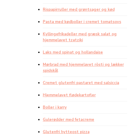
Rispapirruller med grøntsager og kød
Pasta med kødboller i cremet tomatsovs
Kyllingefrikadeller med græsk salat og
hjemmelavet tzatziki
Laks med spinat og hollandaise
Mørbrad med hjemmelavet rösti og lækker
spidskål
Cremet glutenfri pastaret med salsiccia
Hjemmelavet flødekartofler
Boller i karry
Gulerødder med fetacreme
Glutenfri hytteost pizza