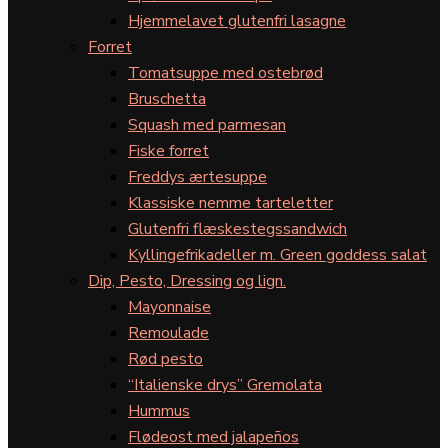
Hjemmelavet glutenfri lasagne
Forret
Tomatsuppe med ostebrød
Bruschetta
Squash med parmesan
Fiske forret
Freddys ærtesuppe
Klassiske nemme tarteletter
Glutenfri flæskestegssandwich
Kyllingefrikadeller m. Green goddess salat
Dip, Pesto, Dressing og lign.
Mayonnaise
Remoulade
Rød pesto
“Italienske drys” Gremolata
Hummus
Flødeost med jalapeños