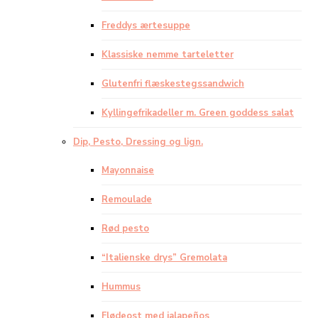
Freddys ærtesuppe
Klassiske nemme tarteletter
Glutenfri flæskestegssandwich
Kyllingefrikadeller m. Green goddess salat
Dip, Pesto, Dressing og lign.
Mayonnaise
Remoulade
Rød pesto
“Italienske drys” Gremolata
Hummus
Flødeost med jalapeños