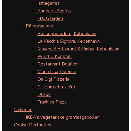
Ismageriet
Bageriet Sløjfen
H.U.G bageri
På restaurant
Rossopomodoro, København
La Vecchia Signora, København
Maven, Restaurant & Vinbar, København
Wulff & Konstali
Restaurant Boullion
Mona Lisa, Odense
Da Gigi Pizzeria
Gl. Humlebæk Kro
Dhaba
Frankies Pizza
Nyheder
IKEA’s vegetariske grøntsagsboller
Cookie Declaration