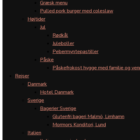
Græsk menu
Pulled pork burger med coleslaw
Højtider
Jul
Rødkål
Juleboller
Pebermyntepastiller
Påske
Påskefrokost hygge med familie og ven
Rejser
Danmark
Hotel Danmark
Sverige
Bagerier Sverige
Glutenfri bageri Malmö, Limhamn
Mormors Konditori, Lund
Italien