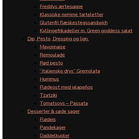
Freddys ærtesuppe
Klassiske nemme tarteletter
Glutenfri flæskestegssandwich
Kyllingefrikadeller m. Green goddess salat
Dip, Pesto, Dressing og lign.
Mayonnaise
Remoulade
Rød pesto
“Italienske drys” Gremolata
Hummus
Flødeost med jalapeños
Tzatziki
Tomatsovs – Passata
Desserter & søde sager
Flødeis
Pandekager
Daddelkugler