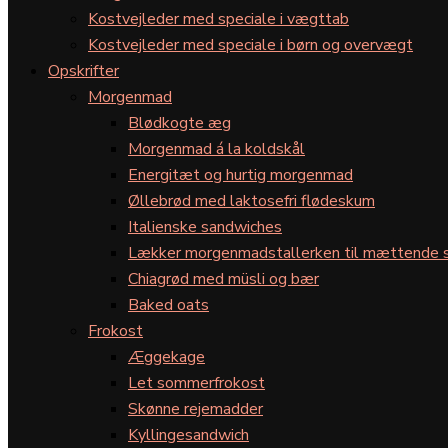
Kostvejleder med speciale i vægttab
Kostvejleder med speciale i børn og overvægt
Opskrifter
Morgenmad
Blødkogte æg
Morgenmad á la koldskål
Energitæt og hurtig morgenmad
Øllebrød med laktosefri flødeskum
Italienske sandwiches
Lækker morgenmadstallerken til mættende s
Chiagrød med müsli og bær
Baked oats
Frokost
Æggekage
Let sommerfrokost
Skønne rejemadder
Kyllingesandwich