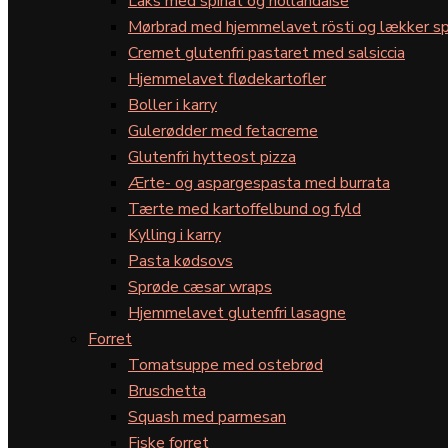
Laks med spinat og hollandaise
Mørbrad med hjemmelavet rösti og lækker sp
Cremet glutenfri pastaret med salsiccia
Hjemmelavet flødekartofler
Boller i karry
Gulerødder med fetacreme
Glutenfri hytteost pizza
Ærte- og aspargespasta med burrata
Tærte med kartoffelbund og fyld
Kylling i karry
Pasta kødsovs
Sprøde cæsar wraps
Hjemmelavet glutenfri lasagne
Forret
Tomatsuppe med ostebrød
Bruschetta
Squash med parmesan
Fiske forret