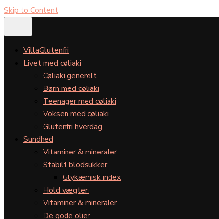
Skip to Content
VillaGlutenfri
Livet med cøliaki
Cøliaki generelt
Børn med cøliaki
Teenager med cøliaki
Voksen med cøliaki
Glutenfri hverdag
Sundhed
Vitaminer & mineraler
Stabilt blodsukker
Glykæmisk index
Hold vægten
Vitaminer & mineraler
De gode olier