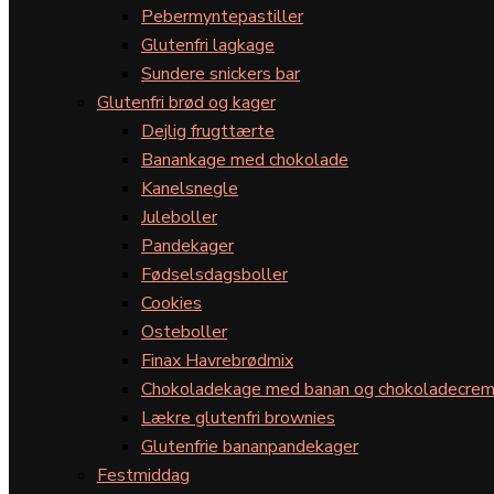
Pebermyntepastiller
Glutenfri lagkage
Sundere snickers bar
Glutenfri brød og kager
Dejlig frugttærte
Banankage med chokolade
Kanelsnegle
Juleboller
Pandekager
Fødselsdagsboller
Cookies
Osteboller
Finax Havrebrødmix
Chokoladekage med banan og chokoladecre
Lækre glutenfri brownies
Glutenfrie bananpandekager
Festmiddag