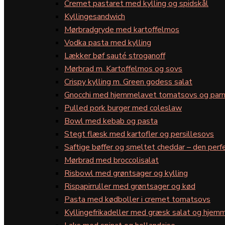
Cremet pastaret med kylling og spidskål
Kyllingesandwich
Mørbradgryde med kartoffelmos
Vodka pasta med kylling
Lækker bøf sauté stroganoff
Mørbrad m. Kartoffelmos og sovs
Crispy kylling m. Green godess salat
Gnocchi med hjemmelavet tomatsovs og par
Pulled pork burger med coleslaw
Bowl med kebab og pasta
Stegt flæsk med kartofler og persillesovs
Saftige bøffer og smeltet cheddar – den perfe
Mørbrad med broccolisalat
Risbowl med grøntsager og kylling
Rispapirruller med grøntsager og kød
Pasta med kødboller i cremet tomatsovs
Kyllingefrikadeller med græsk salat og hjemm