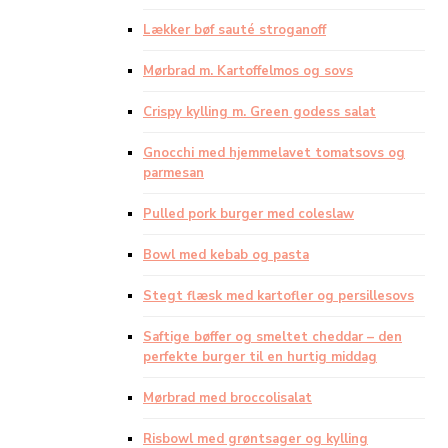
Lækker bøf sauté stroganoff
Mørbrad m. Kartoffelmos og sovs
Crispy kylling m. Green godess salat
Gnocchi med hjemmelavet tomatsovs og
parmesan
Pulled pork burger med coleslaw
Bowl med kebab og pasta
Stegt flæsk med kartofler og persillesovs
Saftige bøffer og smeltet cheddar – den
perfekte burger til en hurtig middag
Mørbrad med broccolisalat
Risbowl med grøntsager og kylling