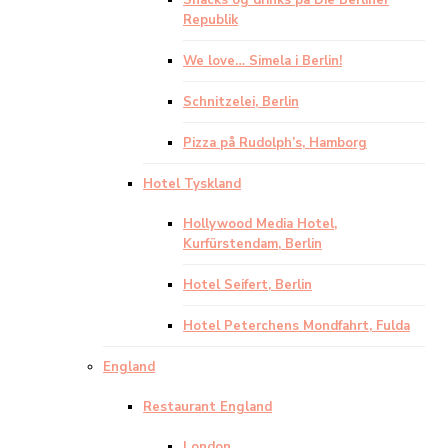
Snacks og drinks på Die Berliner
Republik
We love… Simela i Berlin!
Schnitzelei, Berlin
Pizza på Rudolph’s, Hamborg
Hotel Tyskland
Hollywood Media Hotel,
Kurfürstendam, Berlin
Hotel Seifert, Berlin
Hotel Peterchens Mondfahrt, Fulda
England
Restaurant England
London