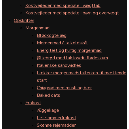
Kostvejleder med speciale i vægttab
Kostvejleder med speciale i børn og overvægt
Opskrifter
Morgenmad
Blødkogte æg
Morgenmad á la koldskål
Energitæt og hurtig morgenmad
Øllebrød med laktosefri flødeskum
Italienske sandwiches
Lækker morgenmadstallerken til mættende
start
Chiagrød med müsli og bær
Baked oats
Frokost
Æggekage
Let sommerfrokost
Skønne rejemadder