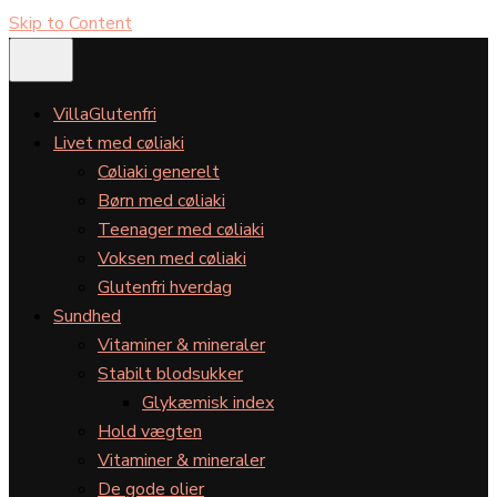
Skip to Content
VillaGlutenfri
Livet med cøliaki
Cøliaki generelt
Børn med cøliaki
Teenager med cøliaki
Voksen med cøliaki
Glutenfri hverdag
Sundhed
Vitaminer & mineraler
Stabilt blodsukker
Glykæmisk index
Hold vægten
Vitaminer & mineraler
De gode olier