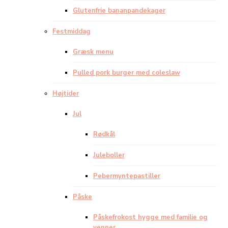
Glutenfrie bananpandekager
Festmiddag
Græsk menu
Pulled pork burger med coleslaw
Højtider
Jul
Rødkål
Juleboller
Pebermyntepastiller
Påske
Påskefrokost hygge med familie og
venner