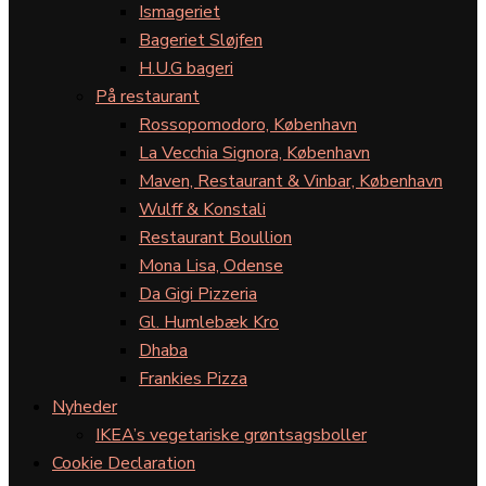
Ismageriet
Bageriet Sløjfen
H.U.G bageri
På restaurant
Rossopomodoro, København
La Vecchia Signora, København
Maven, Restaurant & Vinbar, København
Wulff & Konstali
Restaurant Boullion
Mona Lisa, Odense
Da Gigi Pizzeria
Gl. Humlebæk Kro
Dhaba
Frankies Pizza
Nyheder
IKEA’s vegetariske grøntsagsboller
Cookie Declaration