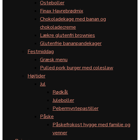
Osteboller
Finax Havrebrødmix
Chokoladekage med banan og
chokoladecreme
Lækre glutenfri brownies
Glutenfrie bananpandekager
Festmiddag
Græsk menu
Pulled pork burger med coleslaw
Højtider
Jul
Rødkål
Juleboller
Pebermyntepastiller
Påske
Påskefrokost hygge med familie og
venner