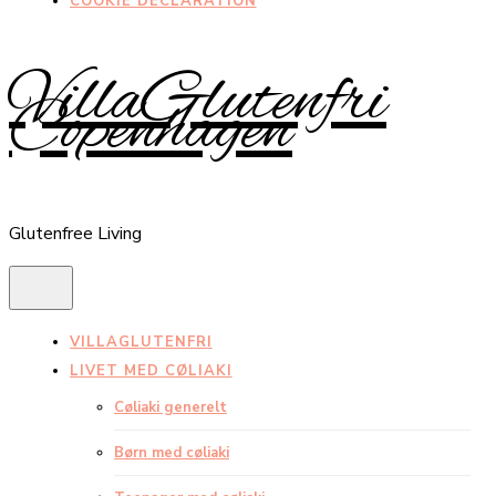
COOKIE DECLARATION
VillaGlutenfri
Copenhagen
Glutenfree Living
VILLAGLUTENFRI
LIVET MED CØLIAKI
Cøliaki generelt
Børn med cøliaki