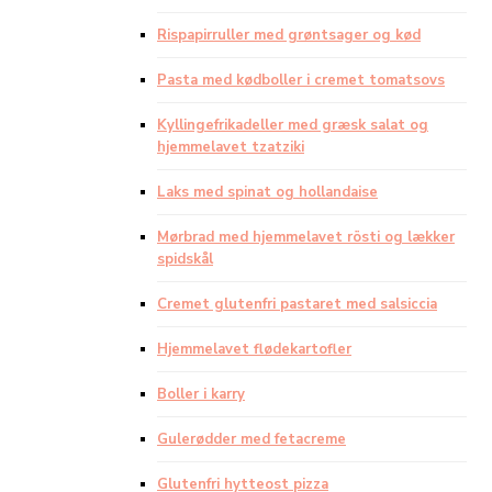
Rispapirruller med grøntsager og kød
Pasta med kødboller i cremet tomatsovs
Kyllingefrikadeller med græsk salat og
hjemmelavet tzatziki
Laks med spinat og hollandaise
Mørbrad med hjemmelavet rösti og lækker
spidskål
Cremet glutenfri pastaret med salsiccia
Hjemmelavet flødekartofler
Boller i karry
Gulerødder med fetacreme
Glutenfri hytteost pizza