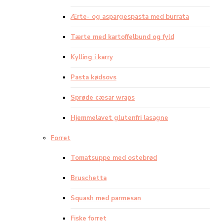
Ærte- og aspargespasta med burrata
Tærte med kartoffelbund og fyld
Kylling i karry
Pasta kødsovs
Sprøde cæsar wraps
Hjemmelavet glutenfri lasagne
Forret
Tomatsuppe med ostebrød
Bruschetta
Squash med parmesan
Fiske forret