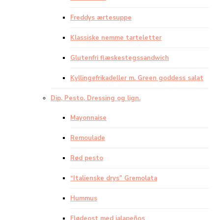
Freddys ærtesuppe
Klassiske nemme tarteletter
Glutenfri flæskestegssandwich
Kyllingefrikadeller m. Green goddess salat
Dip, Pesto, Dressing og lign.
Mayonnaise
Remoulade
Rød pesto
“Italienske drys” Gremolata
Hummus
Flødeost med jalapeños