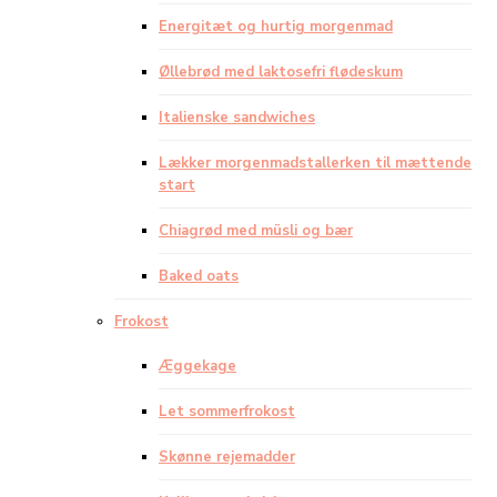
Energitæt og hurtig morgenmad
Øllebrød med laktosefri flødeskum
Italienske sandwiches
Lækker morgenmadstallerken til mættende
start
Chiagrød med müsli og bær
Baked oats
Frokost
Æggekage
Let sommerfrokost
Skønne rejemadder