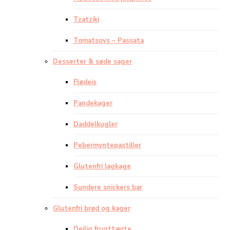
Tzatziki
Tomatsovs – Passata
Desserter & søde sager
Flødeis
Pandekager
Daddelkugler
Pebermyntepastiller
Glutenfri lagkage
Sundere snickers bar
Glutenfri brød og kager
Dejlig frugttærte