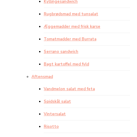
Kyllingesandwich
Rugbrødsmad med tunsalat
Æggemadder med frisk karse
Tomatmadder med Burrata
Serrano sandwich
Bagt kartoffel med fyld
Aftensmad
Vandmelon salat med feta
Spidskål salat
Vintersalat
Risotto