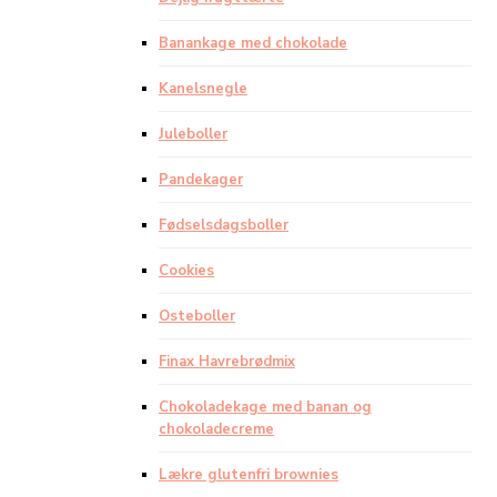
Banankage med chokolade
Kanelsnegle
Juleboller
Pandekager
Fødselsdagsboller
Cookies
Osteboller
Finax Havrebrødmix
Chokoladekage med banan og
chokoladecreme
Lækre glutenfri brownies