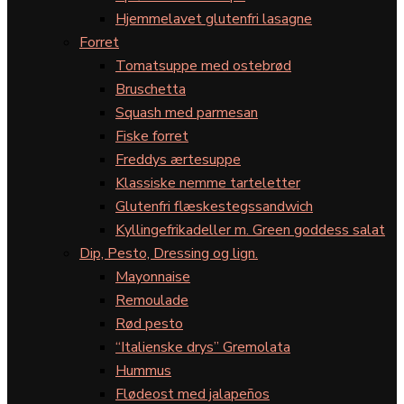
Hjemmelavet glutenfri lasagne
Forret
Tomatsuppe med ostebrød
Bruschetta
Squash med parmesan
Fiske forret
Freddys ærtesuppe
Klassiske nemme tarteletter
Glutenfri flæskestegssandwich
Kyllingefrikadeller m. Green goddess salat
Dip, Pesto, Dressing og lign.
Mayonnaise
Remoulade
Rød pesto
“Italienske drys” Gremolata
Hummus
Flødeost med jalapeños