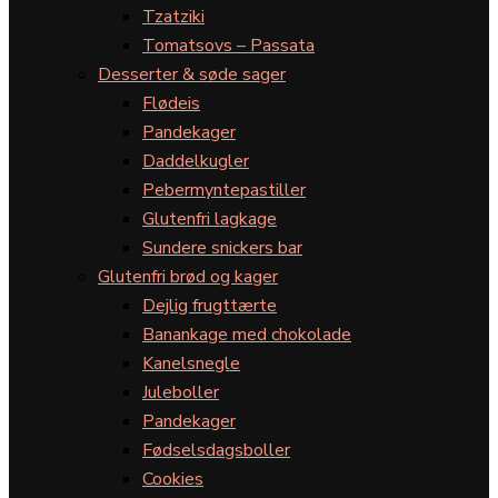
Tzatziki
Tomatsovs – Passata
Desserter & søde sager
Flødeis
Pandekager
Daddelkugler
Pebermyntepastiller
Glutenfri lagkage
Sundere snickers bar
Glutenfri brød og kager
Dejlig frugttærte
Banankage med chokolade
Kanelsnegle
Juleboller
Pandekager
Fødselsdagsboller
Cookies