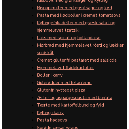
Risbowl med grøntsager og kylling
Rispapirruller med grøntsager og kød
Pasta med kødboller i cremet tomatsovs
Kyllingefrikadeller med græsk salat og
hjemmelavet tzatziki
Laks med spinat og hollandaise
Mørbrad med hjemmelavet rösti og lækker
spidskål
Cremet glutenfri pastaret med salsiccia
Hjemmelavet flødekartofler
Boller i karry
Gulerødder med fetacreme
Glutenfri hytteost pizza
Ærte- og aspargespasta med burrata
Tærte med kartoffelbund og fyld
Kylling i karry
Pasta kødsovs
Sprøde cæsar wraps