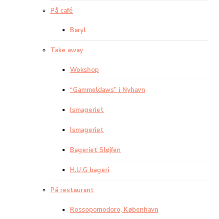
På café
Baryl
Take away
Wokshop
“Gammeldaws” i Nyhavn
Ismageriet
Ismageriet
Bageriet Sløjfen
H.U.G bageri
På restaurant
Rossopomodoro, København