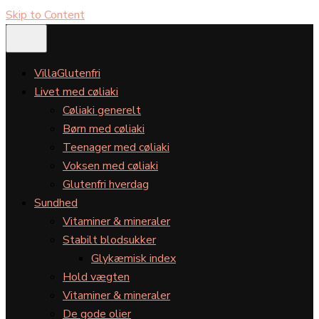
Skip to Content
VillaGlutenfri
Livet med cøliaki
Cøliaki generelt
Børn med cøliaki
Teenager med cøliaki
Voksen med cøliaki
Glutenfri hverdag
Sundhed
Vitaminer & mineraler
Stabilt blodsukker
Glykæmisk index
Hold vægten
Vitaminer & mineraler
De gode olier