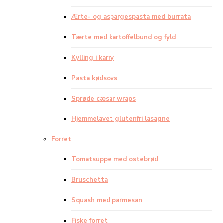
Ærte- og aspargespasta med burrata
Tærte med kartoffelbund og fyld
Kylling i karry
Pasta kødsovs
Sprøde cæsar wraps
Hjemmelavet glutenfri lasagne
Forret
Tomatsuppe med ostebrød
Bruschetta
Squash med parmesan
Fiske forret