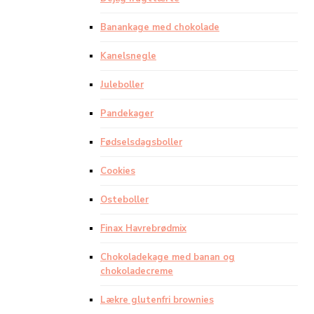
Banankage med chokolade
Kanelsnegle
Juleboller
Pandekager
Fødselsdagsboller
Cookies
Osteboller
Finax Havrebrødmix
Chokoladekage med banan og
chokoladecreme
Lækre glutenfri brownies