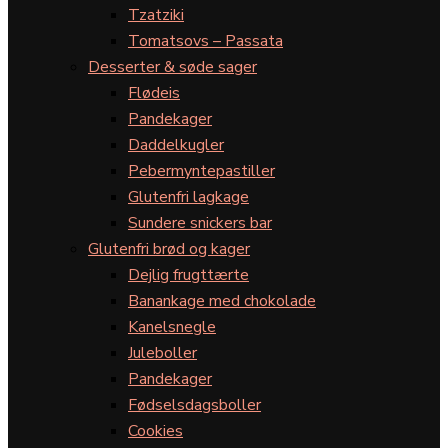
Tzatziki
Tomatsovs – Passata
Desserter & søde sager
Flødeis
Pandekager
Daddelkugler
Pebermyntepastiller
Glutenfri lagkage
Sundere snickers bar
Glutenfri brød og kager
Dejlig frugttærte
Banankage med chokolade
Kanelsnegle
Juleboller
Pandekager
Fødselsdagsboller
Cookies