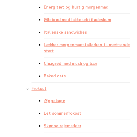
Energitæt og hurtig morgenmad
Øllebrød med laktosefri flødeskum
Italienske sandwiches
Lækker morgenmadstallerken til mættende
start
Chiagrød med müsli og bær
Baked oats
Frokost
Æggekage
Let sommerfrokost
Skønne rejemadder