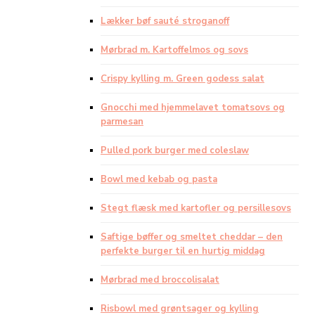
Lækker bøf sauté stroganoff
Mørbrad m. Kartoffelmos og sovs
Crispy kylling m. Green godess salat
Gnocchi med hjemmelavet tomatsovs og
parmesan
Pulled pork burger med coleslaw
Bowl med kebab og pasta
Stegt flæsk med kartofler og persillesovs
Saftige bøffer og smeltet cheddar – den
perfekte burger til en hurtig middag
Mørbrad med broccolisalat
Risbowl med grøntsager og kylling