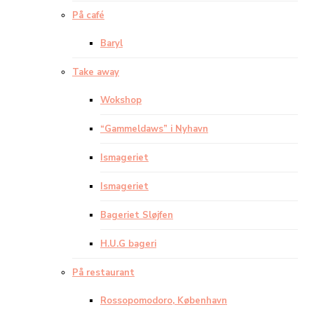
På café
Baryl
Take away
Wokshop
“Gammeldaws” i Nyhavn
Ismageriet
Ismageriet
Bageriet Sløjfen
H.U.G bageri
På restaurant
Rossopomodoro, København