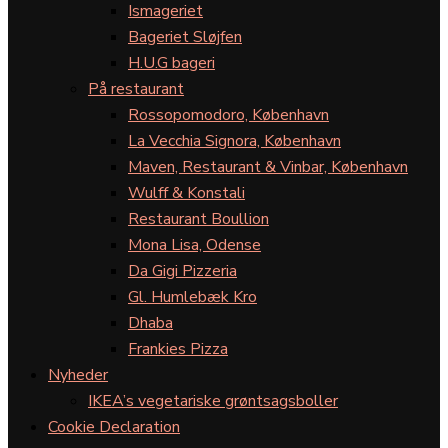
Ismageriet
Bageriet Sløjfen
H.U.G bageri
På restaurant
Rossopomodoro, København
La Vecchia Signora, København
Maven, Restaurant & Vinbar, København
Wulff & Konstali
Restaurant Boullion
Mona Lisa, Odense
Da Gigi Pizzeria
Gl. Humlebæk Kro
Dhaba
Frankies Pizza
Nyheder
IKEA’s vegetariske grøntsagsboller
Cookie Declaration