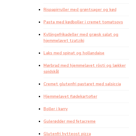
Rispapirruller med grøntsager og kød
Pasta med kødboller i cremet tomatsovs
Kyllingefrikadeller med græsk salat og
hjemmelavet tzatziki
Laks med spinat og hollandaise
Mørbrad med hjemmelavet rösti og lækker
spidskål
Cremet glutenfri pastaret med salsiccia
Hjemmelavet flødekartofler
Boller i karry
Gulerødder med fetacreme
Glutenfri hytteost pizza