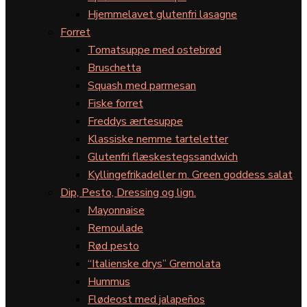
Hjemmelavet glutenfri lasagne
Forret
Tomatsuppe med ostebrød
Bruschetta
Squash med parmesan
Fiske forret
Freddys ærtesuppe
Klassiske nemme tarteletter
Glutenfri flæskestegssandwich
Kyllingefrikadeller m. Green goddess salat
Dip, Pesto, Dressing og lign.
Mayonnaise
Remoulade
Rød pesto
“Italienske drys” Gremolata
Hummus
Flødeost med jalapeños