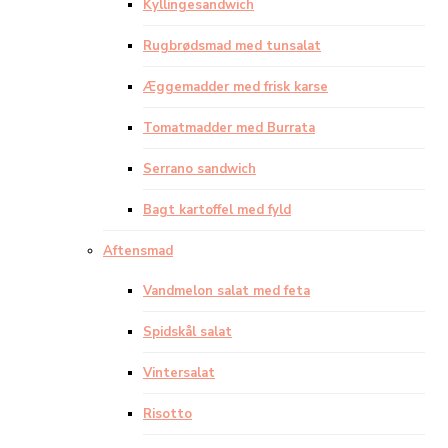
Kyllingesandwich
Rugbrødsmad med tunsalat
Æggemadder med frisk karse
Tomatmadder med Burrata
Serrano sandwich
Bagt kartoffel med fyld
Aftensmad
Vandmelon salat med feta
Spidskål salat
Vintersalat
Risotto