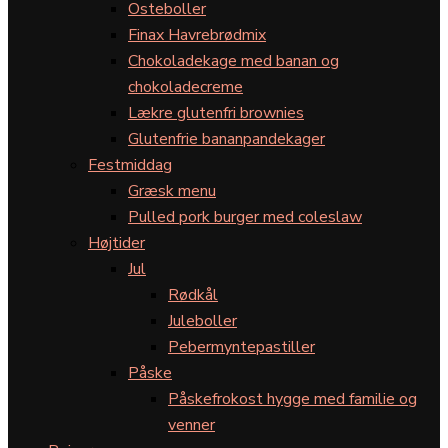
Osteboller
Finax Havrebrødmix
Chokoladekage med banan og
chokoladecreme
Lækre glutenfri brownies
Glutenfrie bananpandekager
Festmiddag
Græsk menu
Pulled pork burger med coleslaw
Højtider
Jul
Rødkål
Juleboller
Pebermyntepastiller
Påske
Påskefrokost hygge med familie og
venner