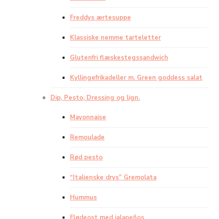
Freddys ærtesuppe
Klassiske nemme tarteletter
Glutenfri flæskestegssandwich
Kyllingefrikadeller m. Green goddess salat
Dip, Pesto, Dressing og lign.
Mayonnaise
Remoulade
Rød pesto
“Italienske drys” Gremolata
Hummus
Flødeost med jalapeños