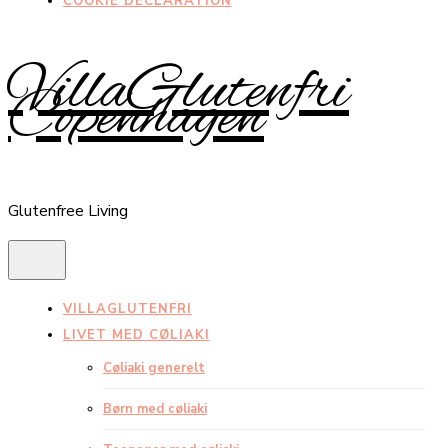
COOKIE DECLARATION
VillaGlutenfri
Copenhagen
Glutenfree Living
VILLAGLUTENFRI
LIVET MED CØLIAKI
Cøliaki generelt
Børn med cøliaki