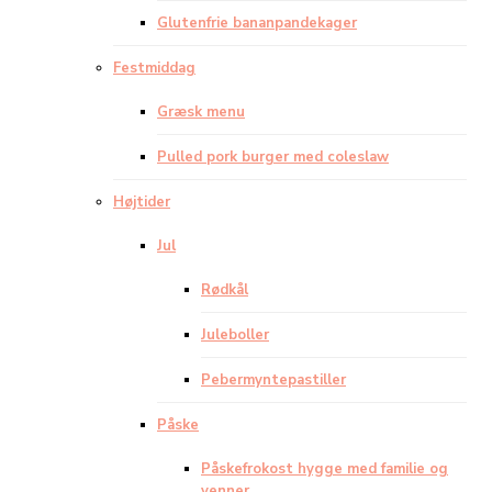
Glutenfrie bananpandekager
Festmiddag
Græsk menu
Pulled pork burger med coleslaw
Højtider
Jul
Rødkål
Juleboller
Pebermyntepastiller
Påske
Påskefrokost hygge med familie og
venner