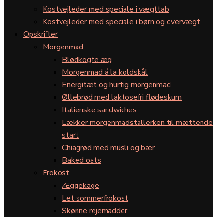
Kostvejleder med speciale i vægttab
Kostvejleder med speciale i børn og overvægt
Opskrifter
Morgenmad
Blødkogte æg
Morgenmad á la koldskål
Energitæt og hurtig morgenmad
Øllebrød med laktosefri flødeskum
Italienske sandwiches
Lækker morgenmadstallerken til mættende
start
Chiagrød med müsli og bær
Baked oats
Frokost
Æggekage
Let sommerfrokost
Skønne rejemadder