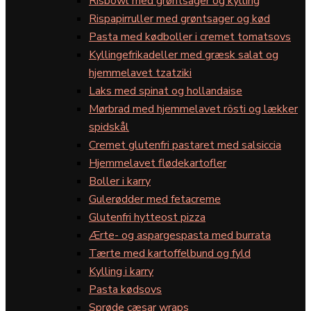
Risbowl med grøntsager og kylling
Rispapirruller med grøntsager og kød
Pasta med kødboller i cremet tomatsovs
Kyllingefrikadeller med græsk salat og
hjemmelavet tzatziki
Laks med spinat og hollandaise
Mørbrad med hjemmelavet rösti og lækker
spidskål
Cremet glutenfri pastaret med salsiccia
Hjemmelavet flødekartofler
Boller i karry
Gulerødder med fetacreme
Glutenfri hytteost pizza
Ærte- og aspargespasta med burrata
Tærte med kartoffelbund og fyld
Kylling i karry
Pasta kødsovs
Sprøde cæsar wraps