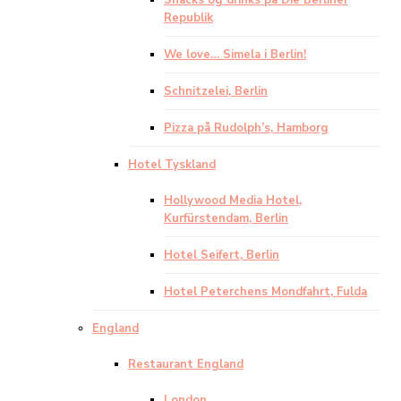
Snacks og drinks på Die Berliner
Republik
We love… Simela i Berlin!
Schnitzelei, Berlin
Pizza på Rudolph’s, Hamborg
Hotel Tyskland
Hollywood Media Hotel,
Kurfürstendam, Berlin
Hotel Seifert, Berlin
Hotel Peterchens Mondfahrt, Fulda
England
Restaurant England
London