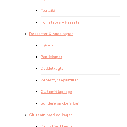
Tzatziki
Tomatsovs – Passata
Desserter & søde sager
Flødeis
Pandekager
Daddelkugler
Pebermyntepastiller
Glutenfri lagkage
Sundere snickers bar
Glutenfri brød og kager
Dejlig frugttærte