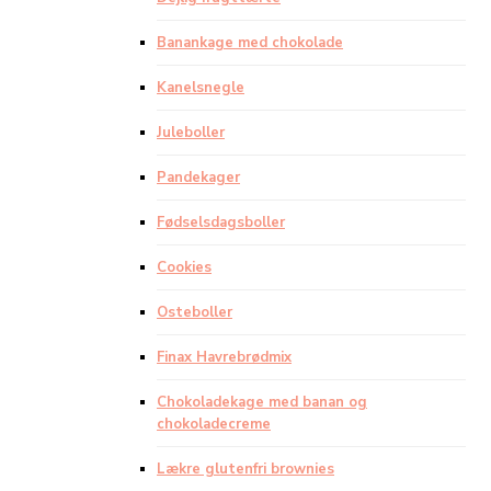
Banankage med chokolade
Kanelsnegle
Juleboller
Pandekager
Fødselsdagsboller
Cookies
Osteboller
Finax Havrebrødmix
Chokoladekage med banan og
chokoladecreme
Lækre glutenfri brownies