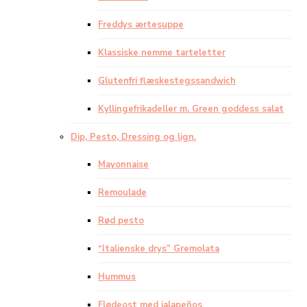
Freddys ærtesuppe
Klassiske nemme tarteletter
Glutenfri flæskestegssandwich
Kyllingefrikadeller m. Green goddess salat
Dip, Pesto, Dressing og lign.
Mayonnaise
Remoulade
Rød pesto
“Italienske drys” Gremolata
Hummus
Flødeost med jalapeños