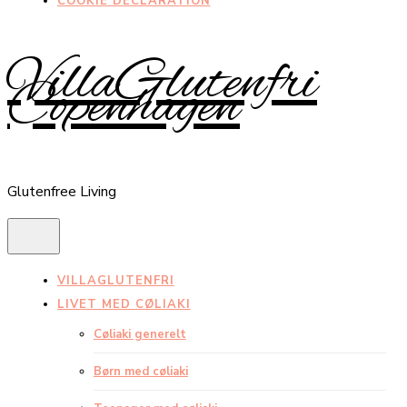
COOKIE DECLARATION
VillaGlutenfri
Copenhagen
Glutenfree Living
VILLAGLUTENFRI
LIVET MED CØLIAKI
Cøliaki generelt
Børn med cøliaki