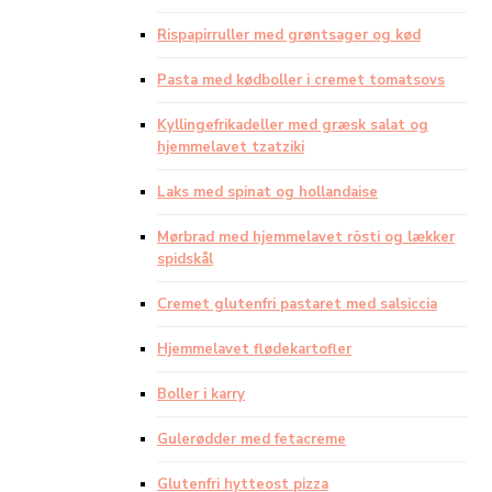
Rispapirruller med grøntsager og kød
Pasta med kødboller i cremet tomatsovs
Kyllingefrikadeller med græsk salat og
hjemmelavet tzatziki
Laks med spinat og hollandaise
Mørbrad med hjemmelavet rösti og lækker
spidskål
Cremet glutenfri pastaret med salsiccia
Hjemmelavet flødekartofler
Boller i karry
Gulerødder med fetacreme
Glutenfri hytteost pizza