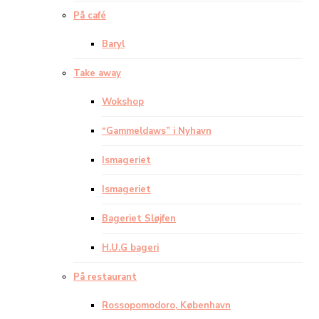
På café
Baryl
Take away
Wokshop
“Gammeldaws” i Nyhavn
Ismageriet
Ismageriet
Bageriet Sløjfen
H.U.G bageri
På restaurant
Rossopomodoro, København