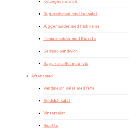
Kyllingesandwich
Rugbrødsmad med tunsalat
Æggemadder med frisk karse
Tomatmadder med Burrata
Serrano sandwich
Bagt kartoffel med fyld
Aftensmad
Vandmelon salat med feta
Spidskål salat
Vintersalat
Risotto