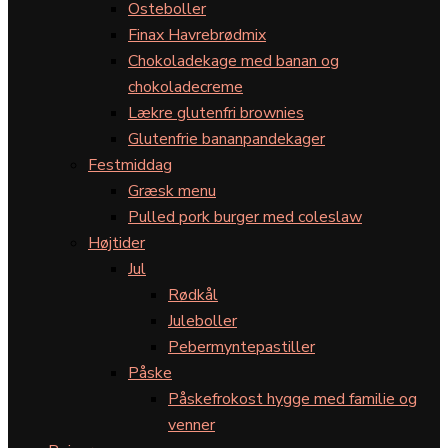
Osteboller
Finax Havrebrødmix
Chokoladekage med banan og
chokoladecreme
Lækre glutenfri brownies
Glutenfrie bananpandekager
Festmiddag
Græsk menu
Pulled pork burger med coleslaw
Højtider
Jul
Rødkål
Juleboller
Pebermyntepastiller
Påske
Påskefrokost hygge med familie og
venner