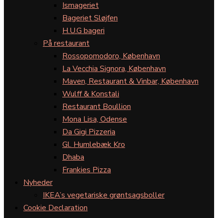
Ismageriet
Bageriet Sløjfen
H.U.G bageri
På restaurant
Rossopomodoro, København
La Vecchia Signora, København
Maven, Restaurant & Vinbar, København
Wulff & Konstali
Restaurant Boullion
Mona Lisa, Odense
Da Gigi Pizzeria
Gl. Humlebæk Kro
Dhaba
Frankies Pizza
Nyheder
IKEA’s vegetariske grøntsagsboller
Cookie Declaration