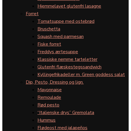
Hjemmelavet glutenfri lasagne
Forret
Tomatsuppe med ostebrød
Bruschetta
Squash med parmesan
Fiske forret
Freddys ærtesuppe
Klassiske nemme tarteletter
Glutenfri flæskestegssandwich
Kyllingefrikadeller m. Green goddess salat
Dip, Pesto, Dressing og lign.
Mayonnaise
Remoulade
Rød pesto
“Italienske drys” Gremolata
Hummus
Flødeost med jalapeños