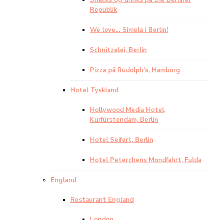
Snacks og drinks på Die Berliner
Republik
We love… Simela i Berlin!
Schnitzelei, Berlin
Pizza på Rudolph’s, Hamborg
Hotel Tyskland
Hollywood Media Hotel,
Kurfürstendam, Berlin
Hotel Seifert, Berlin
Hotel Peterchens Mondfahrt, Fulda
England
Restaurant England
London