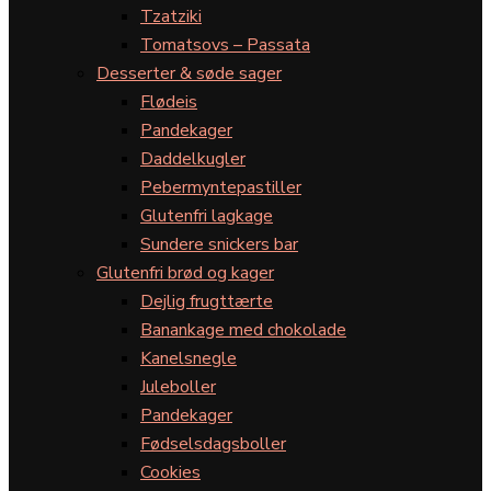
Tzatziki
Tomatsovs – Passata
Desserter & søde sager
Flødeis
Pandekager
Daddelkugler
Pebermyntepastiller
Glutenfri lagkage
Sundere snickers bar
Glutenfri brød og kager
Dejlig frugttærte
Banankage med chokolade
Kanelsnegle
Juleboller
Pandekager
Fødselsdagsboller
Cookies