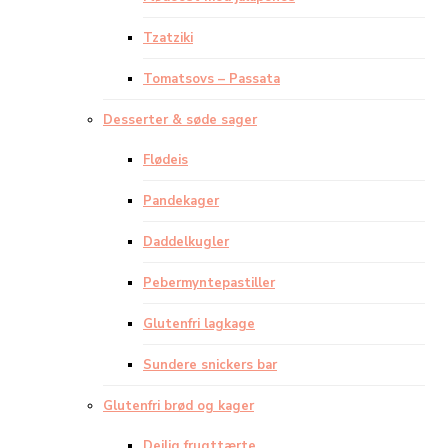
Tzatziki
Tomatsovs – Passata
Desserter & søde sager
Flødeis
Pandekager
Daddelkugler
Pebermyntepastiller
Glutenfri lagkage
Sundere snickers bar
Glutenfri brød og kager
Dejlig frugttærte