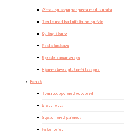
Ærte- og aspargespasta med burrata
Tærte med kartoffelbund og fyld
Kylling i karry
Pasta kødsovs
Sprøde cæsar wraps
Hjemmelavet glutenfri lasagne
Forret
Tomatsuppe med ostebrød
Bruschetta
Squash med parmesan
Fiske forret