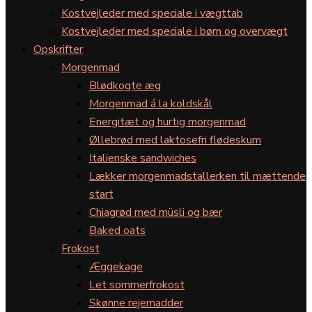
Kostvejleder med speciale i vægttab
Kostvejleder med speciale i børn og overvægt
Opskrifter
Morgenmad
Blødkogte æg
Morgenmad á la koldskål
Energitæt og hurtig morgenmad
Øllebrød med laktosefri flødeskum
Italienske sandwiches
Lækker morgenmadstallerken til mættende
start
Chiagrød med müsli og bær
Baked oats
Frokost
Æggekage
Let sommerfrokost
Skønne rejemadder