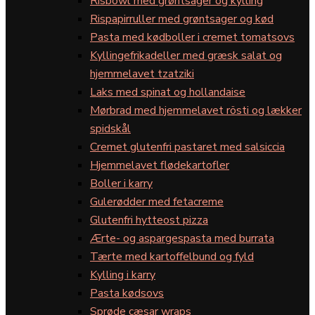
Risbowl med grøntsager og kylling
Rispapirruller med grøntsager og kød
Pasta med kødboller i cremet tomatsovs
Kyllingefrikadeller med græsk salat og
hjemmelavet tzatziki
Laks med spinat og hollandaise
Mørbrad med hjemmelavet rösti og lækker
spidskål
Cremet glutenfri pastaret med salsiccia
Hjemmelavet flødekartofler
Boller i karry
Gulerødder med fetacreme
Glutenfri hytteost pizza
Ærte- og aspargespasta med burrata
Tærte med kartoffelbund og fyld
Kylling i karry
Pasta kødsovs
Sprøde cæsar wraps