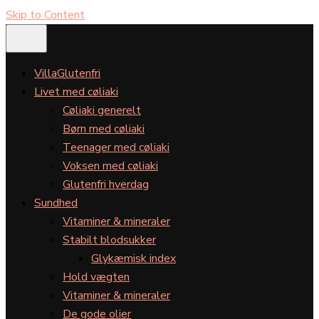
Skip to Content
VillaGlutenfri
Livet med cøliaki
Cøliaki generelt
Børn med cøliaki
Teenager med cøliaki
Voksen med cøliaki
Glutenfri hverdag
Sundhed
Vitaminer & mineraler
Stabilt blodsukker
Glykæmisk index
Hold vægten
Vitaminer & mineraler
De gode olier