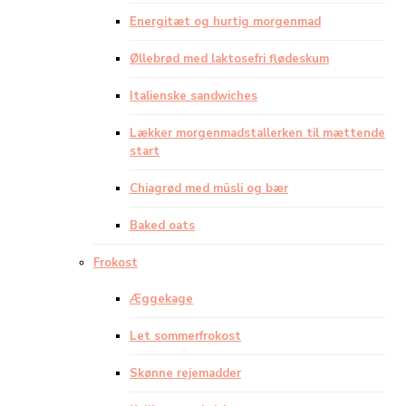
Energitæt og hurtig morgenmad
Øllebrød med laktosefri flødeskum
Italienske sandwiches
Lækker morgenmadstallerken til mættende
start
Chiagrød med müsli og bær
Baked oats
Frokost
Æggekage
Let sommerfrokost
Skønne rejemadder