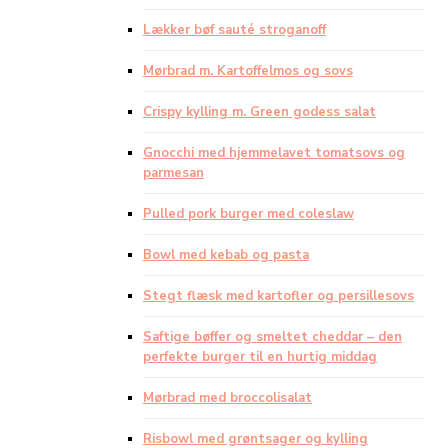
Lækker bøf sauté stroganoff
Mørbrad m. Kartoffelmos og sovs
Crispy kylling m. Green godess salat
Gnocchi med hjemmelavet tomatsovs og
parmesan
Pulled pork burger med coleslaw
Bowl med kebab og pasta
Stegt flæsk med kartofler og persillesovs
Saftige bøffer og smeltet cheddar – den
perfekte burger til en hurtig middag
Mørbrad med broccolisalat
Risbowl med grøntsager og kylling