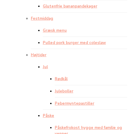
Glutenfrie bananpandekager
Festmiddag
Græsk menu
Pulled pork burger med coleslaw
Højtider
Jul
Rødkål
Juleboller
Pebermyntepastiller
Påske
Påskefrokost hygge med familie og
venner