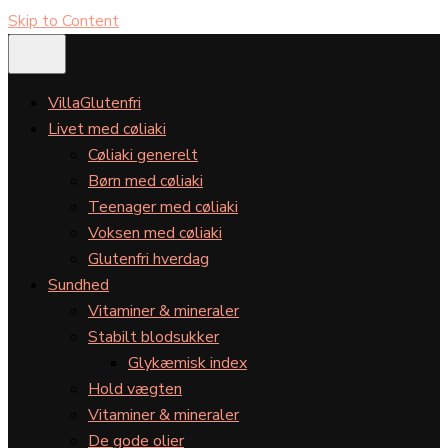
Skip to Content
VillaGlutenfri
Livet med cøliaki
Cøliaki generelt
Børn med cøliaki
Teenager med cøliaki
Voksen med cøliaki
Glutenfri hverdag
Sundhed
Vitaminer & mineraler
Stabilt blodsukker
Glykæmisk index
Hold vægten
Vitaminer & mineraler
De gode olier