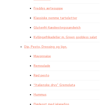
Freddys ærtesuppe
Klassiske nemme tarteletter
Glutenfri flæskestegssandwich
Kyllingefrikadeller m. Green goddess salat
Dip, Pesto, Dressing og lign.
Mayonnaise
Remoulade
Rød pesto
“Italienske drys” Gremolata
Hummus
Flødeost med jalapeños