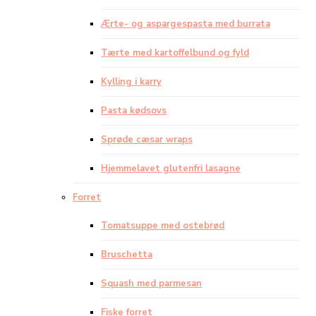
Ærte- og aspargespasta med burrata
Tærte med kartoffelbund og fyld
Kylling i karry
Pasta kødsovs
Sprøde cæsar wraps
Hjemmelavet glutenfri lasagne
Forret
Tomatsuppe med ostebrød
Bruschetta
Squash med parmesan
Fiske forret