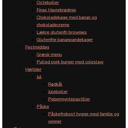
Osteboller
Finax Havrebrødmix
Chokoladekage med banan og
chokoladecreme
Lækre glutenfri brownies
Glutenfrie bananpandekager
Festmiddag
Græsk menu
Pulled pork burger med coleslaw
Højtider
Jul
Rødkål
Juleboller
Pebermyntepastiller
Påske
Påskefrokost hygge med familie og
venner