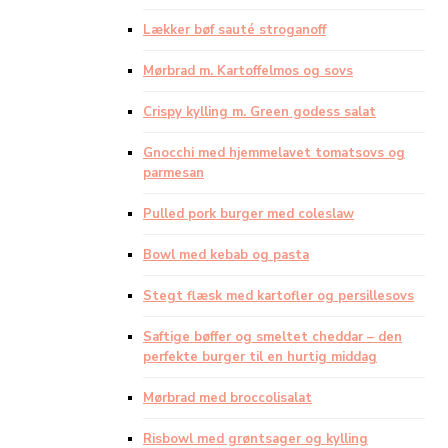
Lækker bøf sauté stroganoff
Mørbrad m. Kartoffelmos og sovs
Crispy kylling m. Green godess salat
Gnocchi med hjemmelavet tomatsovs og
parmesan
Pulled pork burger med coleslaw
Bowl med kebab og pasta
Stegt flæsk med kartofler og persillesovs
Saftige bøffer og smeltet cheddar – den
perfekte burger til en hurtig middag
Mørbrad med broccolisalat
Risbowl med grøntsager og kylling