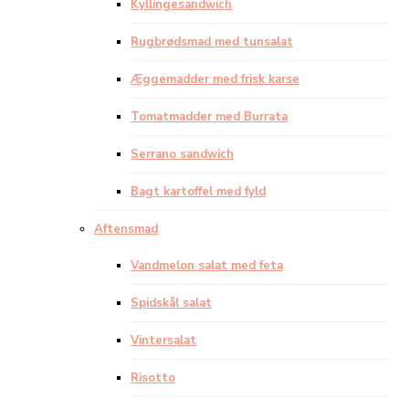
Kyllingesandwich
Rugbrødsmad med tunsalat
Æggemadder med frisk karse
Tomatmadder med Burrata
Serrano sandwich
Bagt kartoffel med fyld
Aftensmad
Vandmelon salat med feta
Spidskål salat
Vintersalat
Risotto