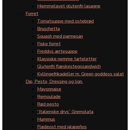
Hjemmelavet glutenfri lasagne
Forret
Tomatsuppe med ostebrød
Bruschetta
Squash med parmesan
Fiske forret
Freddys ærtesuppe
Klassiske nemme tarteletter
Glutenfri flæskestegssandwich
Kyllingefrikadeller m. Green goddess salat
Dip, Pesto, Dressing og lign.
Mayonnaise
Remoulade
Rød pesto
“Italienske drys” Gremolata
Hummus
Flødeost med jalapeños