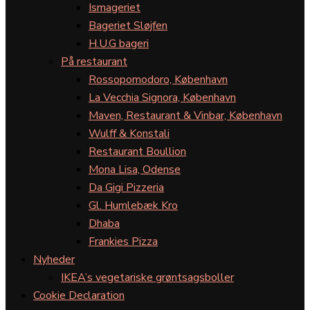
Ismageriet
Bageriet Sløjfen
H.U.G bageri
På restaurant
Rossopomodoro, København
La Vecchia Signora, København
Maven, Restaurant & Vinbar, København
Wulff & Konstali
Restaurant Boullion
Mona Lisa, Odense
Da Gigi Pizzeria
Gl. Humlebæk Kro
Dhaba
Frankies Pizza
Nyheder
IKEA’s vegetariske grøntsagsboller
Cookie Declaration