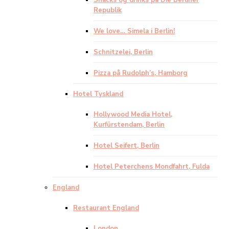
Snacks og drinks på Die Berliner
Republik
We love… Simela i Berlin!
Schnitzelei, Berlin
Pizza på Rudolph’s, Hamborg
Hotel Tyskland
Hollywood Media Hotel,
Kurfürstendam, Berlin
Hotel Seifert, Berlin
Hotel Peterchens Mondfahrt, Fulda
England
Restaurant England
London