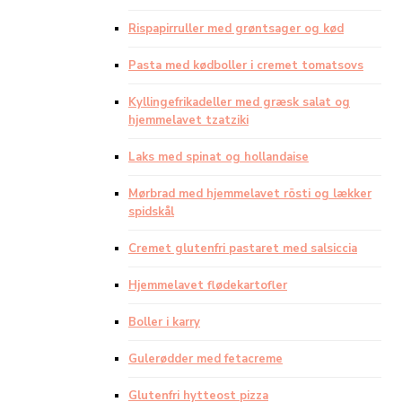
Rispapirruller med grøntsager og kød
Pasta med kødboller i cremet tomatsovs
Kyllingefrikadeller med græsk salat og
hjemmelavet tzatziki
Laks med spinat og hollandaise
Mørbrad med hjemmelavet rösti og lækker
spidskål
Cremet glutenfri pastaret med salsiccia
Hjemmelavet flødekartofler
Boller i karry
Gulerødder med fetacreme
Glutenfri hytteost pizza