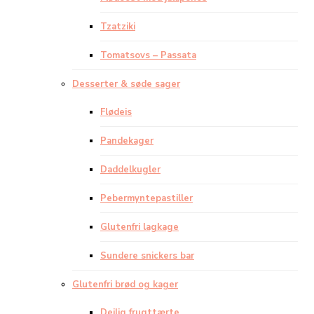
Tzatziki
Tomatsovs – Passata
Desserter & søde sager
Flødeis
Pandekager
Daddelkugler
Pebermyntepastiller
Glutenfri lagkage
Sundere snickers bar
Glutenfri brød og kager
Dejlig frugttærte