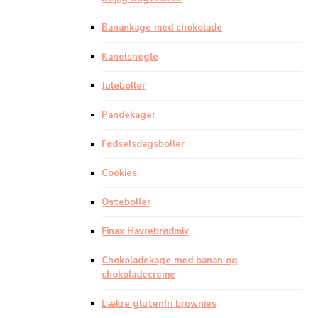
Banankage med chokolade
Kanelsnegle
Juleboller
Pandekager
Fødselsdagsboller
Cookies
Osteboller
Finax Havrebrødmix
Chokoladekage med banan og
chokoladecreme
Lækre glutenfri brownies