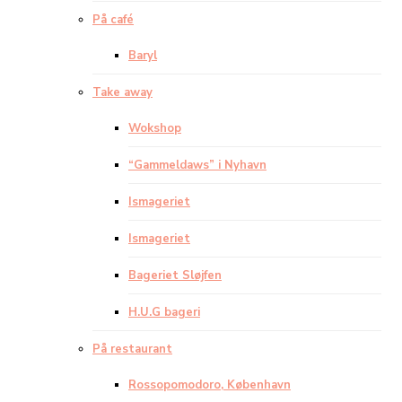
På café
Baryl
Take away
Wokshop
“Gammeldaws” i Nyhavn
Ismageriet
Ismageriet
Bageriet Sløjfen
H.U.G bageri
På restaurant
Rossopomodoro, København