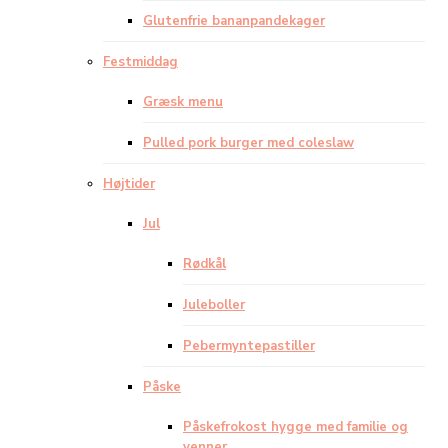
Glutenfrie bananpandekager
Festmiddag
Græsk menu
Pulled pork burger med coleslaw
Højtider
Jul
Rødkål
Juleboller
Pebermyntepastiller
Påske
Påskefrokost hygge med familie og
venner