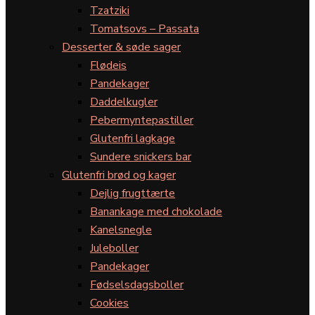
Tzatziki
Tomatsovs – Passata
Desserter & søde sager
Flødeis
Pandekager
Daddelkugler
Pebermyntepastiller
Glutenfri lagkage
Sundere snickers bar
Glutenfri brød og kager
Dejlig frugttærte
Banankage med chokolade
Kanelsnegle
Juleboller
Pandekager
Fødselsdagsboller
Cookies