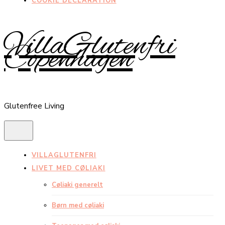
COOKIE DECLARATION
VillaGlutenfri
Copenhagen
Glutenfree Living
VILLAGLUTENFRI
LIVET MED CØLIAKI
Cøliaki generelt
Børn med cøliaki