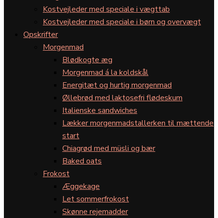
Kostvejleder med speciale i vægttab
Kostvejleder med speciale i børn og overvægt
Opskrifter
Morgenmad
Blødkogte æg
Morgenmad á la koldskål
Energitæt og hurtig morgenmad
Øllebrød med laktosefri flødeskum
Italienske sandwiches
Lækker morgenmadstallerken til mættende
start
Chiagrød med müsli og bær
Baked oats
Frokost
Æggekage
Let sommerfrokost
Skønne rejemadder