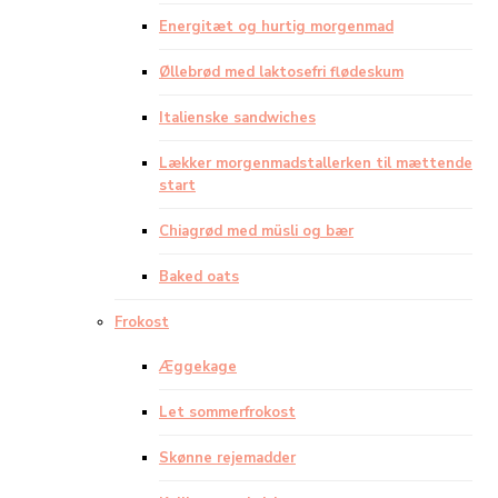
Energitæt og hurtig morgenmad
Øllebrød med laktosefri flødeskum
Italienske sandwiches
Lækker morgenmadstallerken til mættende
start
Chiagrød med müsli og bær
Baked oats
Frokost
Æggekage
Let sommerfrokost
Skønne rejemadder