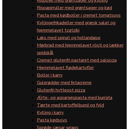
Risbowl med grøntsager og kylling
Rispapirruller med grøntsager og kød
Pasta med kødboller i cremet tomatsovs
Kyllingefrikadeller med græsk salat og
hjemmelavet tzatziki
Laks med spinat og hollandaise
Mørbrad med hjemmelavet rösti og lækker
spidskål
Cremet glutenfri pastaret med salsiccia
Hjemmelavet flødekartofler
Boller i karry
Gulerødder med fetacreme
Glutenfri hytteost pizza
Ærte- og aspargespasta med burrata
Tærte med kartoffelbund og fyld
Kylling i karry
Pasta kødsovs
Sprøde cæsar wraps