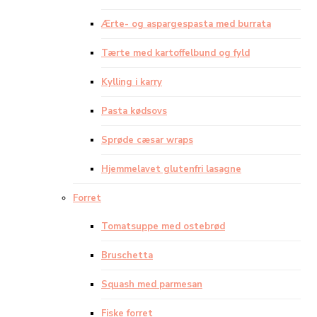
Ærte- og aspargespasta med burrata
Tærte med kartoffelbund og fyld
Kylling i karry
Pasta kødsovs
Sprøde cæsar wraps
Hjemmelavet glutenfri lasagne
Forret
Tomatsuppe med ostebrød
Bruschetta
Squash med parmesan
Fiske forret