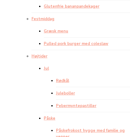
Glutenfrie bananpandekager
Festmiddag
Græsk menu
Pulled pork burger med coleslaw
Højtider
Jul
Rødkål
Juleboller
Pebermyntepastiller
Påske
Påskefrokost hygge med familie og
venner