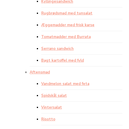
Kyllingesandwich
Rugbrødsmad med tunsalat
Æggemadder med frisk karse
Tomatmadder med Burrata
Serrano sandwich
Bagt kartoffel med fyld
Aftensmad
Vandmelon salat med feta
Spidskål salat
Vintersalat
Risotto