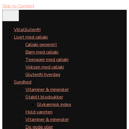
Skip to Content
VillaGlutenfri
Livet med cøliaki
Cøliaki generelt
Børn med cøliaki
Teenager med cøliaki
Voksen med cøliaki
Glutenfri hverdag
Sundhed
Vitaminer & mineraler
Stabilt blodsukker
Glykæmisk index
Hold vægten
Vitaminer & mineraler
De gode olier