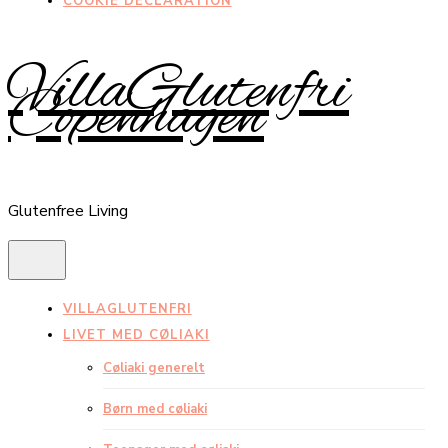
COOKIE DECLARATION
VillaGlutenfri
Copenhagen
Glutenfree Living
VILLAGLUTENFRI
LIVET MED CØLIAKI
Cøliaki generelt
Børn med cøliaki