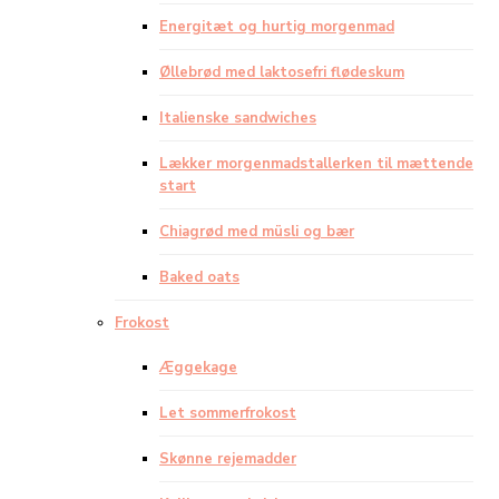
Energitæt og hurtig morgenmad
Øllebrød med laktosefri flødeskum
Italienske sandwiches
Lækker morgenmadstallerken til mættende
start
Chiagrød med müsli og bær
Baked oats
Frokost
Æggekage
Let sommerfrokost
Skønne rejemadder