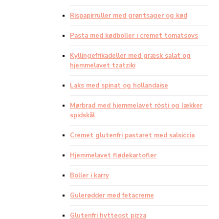
Rispapirruller med grøntsager og kød
Pasta med kødboller i cremet tomatsovs
Kyllingefrikadeller med græsk salat og
hjemmelavet tzatziki
Laks med spinat og hollandaise
Mørbrad med hjemmelavet rösti og lækker
spidskål
Cremet glutenfri pastaret med salsiccia
Hjemmelavet flødekartofler
Boller i karry
Gulerødder med fetacreme
Glutenfri hytteost pizza