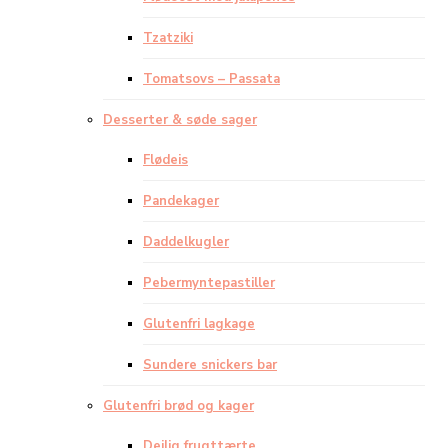
Tzatziki
Tomatsovs – Passata
Desserter & søde sager
Flødeis
Pandekager
Daddelkugler
Pebermyntepastiller
Glutenfri lagkage
Sundere snickers bar
Glutenfri brød og kager
Dejlig frugttærte