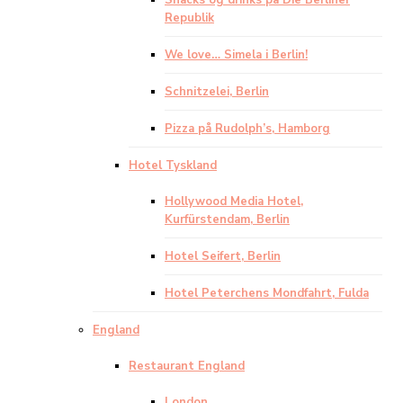
Snacks og drinks på Die Berliner
Republik
We love… Simela i Berlin!
Schnitzelei, Berlin
Pizza på Rudolph’s, Hamborg
Hotel Tyskland
Hollywood Media Hotel,
Kurfürstendam, Berlin
Hotel Seifert, Berlin
Hotel Peterchens Mondfahrt, Fulda
England
Restaurant England
London