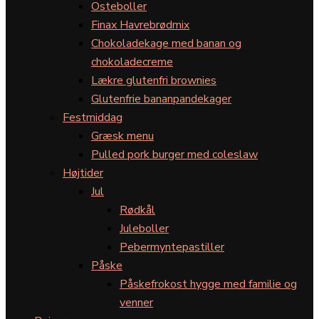
Osteboller
Finax Havrebrødmix
Chokoladekage med banan og
chokoladecreme
Lækre glutenfri brownies
Glutenfrie bananpandekager
Festmiddag
Græsk menu
Pulled pork burger med coleslaw
Højtider
Jul
Rødkål
Juleboller
Pebermyntepastiller
Påske
Påskefrokost hygge med familie og
venner