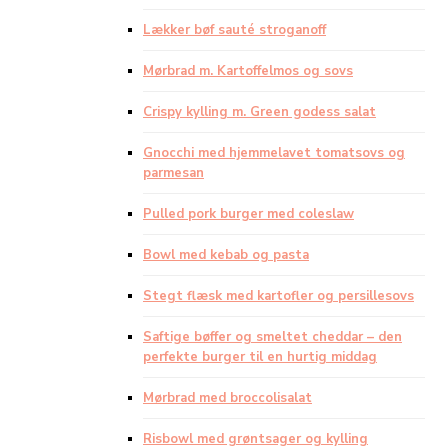
Lækker bøf sauté stroganoff
Mørbrad m. Kartoffelmos og sovs
Crispy kylling m. Green godess salat
Gnocchi med hjemmelavet tomatsovs og
parmesan
Pulled pork burger med coleslaw
Bowl med kebab og pasta
Stegt flæsk med kartofler og persillesovs
Saftige bøffer og smeltet cheddar – den
perfekte burger til en hurtig middag
Mørbrad med broccolisalat
Risbowl med grøntsager og kylling