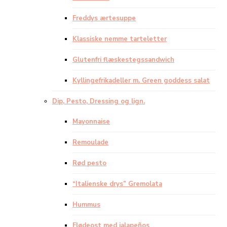
Freddys ærtesuppe
Klassiske nemme tarteletter
Glutenfri flæskestegssandwich
Kyllingefrikadeller m. Green goddess salat
Dip, Pesto, Dressing og lign.
Mayonnaise
Remoulade
Rød pesto
“Italienske drys” Gremolata
Hummus
Flødeost med jalapeños