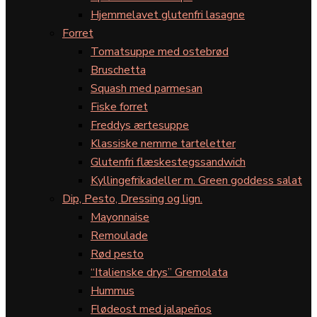
Hjemmelavet glutenfri lasagne
Forret
Tomatsuppe med ostebrød
Bruschetta
Squash med parmesan
Fiske forret
Freddys ærtesuppe
Klassiske nemme tarteletter
Glutenfri flæskestegssandwich
Kyllingefrikadeller m. Green goddess salat
Dip, Pesto, Dressing og lign.
Mayonnaise
Remoulade
Rød pesto
“Italienske drys” Gremolata
Hummus
Flødeost med jalapeños