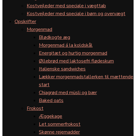
Kostvejleder med speciale i vægttab
Kostvejleder med speciale i børn og overvægt
Opskrifter
Morgenmad
Blødkogte æg
Morgenmad á la koldskål
Energitæt og hurtig morgenmad
Øllebrød med laktosefri flødeskum
Italienske sandwiches
Lækker morgenmadstallerken til mættende
start
Chiagrød med müsli og bær
Baked oats
Frokost
Æggekage
Let sommerfrokost
Skønne rejemadder