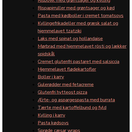
Risbowl med grøntsager og kylling
Rispapirruller med grøntsager og kød
Pasta med kødboller i cremet tomatsovs
Kyllingefrikadeller med græsk salat og
hjemmelavet tzatziki
Laks med spinat og hollandaise
Mørbrad med hjemmelavet rösti og lækker
spidskål
Cremet glutenfri pastaret med salsiccia
Hjemmelavet flødekartofler
Boller i karry
Gulerødder med fetacreme
Glutenfri hytteost pizza
Ærte- og aspargespasta med burrata
Tærte med kartoffelbund og fyld
Kylling i karry
Pasta kødsovs
Sprøde cæsar wraps