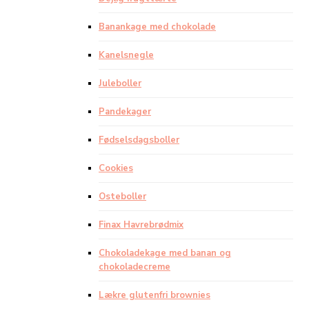
Banankage med chokolade
Kanelsnegle
Juleboller
Pandekager
Fødselsdagsboller
Cookies
Osteboller
Finax Havrebrødmix
Chokoladekage med banan og
chokoladecreme
Lækre glutenfri brownies