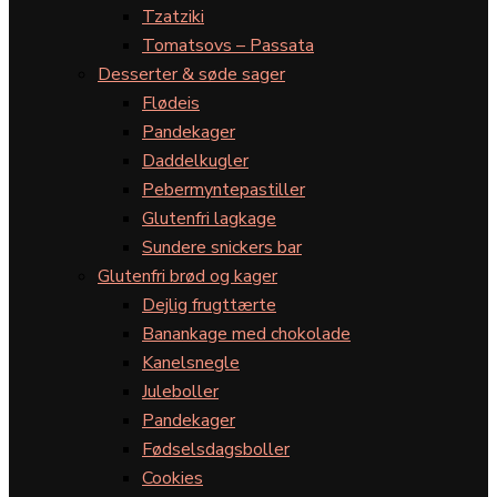
Tzatziki
Tomatsovs – Passata
Desserter & søde sager
Flødeis
Pandekager
Daddelkugler
Pebermyntepastiller
Glutenfri lagkage
Sundere snickers bar
Glutenfri brød og kager
Dejlig frugttærte
Banankage med chokolade
Kanelsnegle
Juleboller
Pandekager
Fødselsdagsboller
Cookies