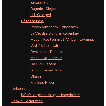
Ismageriet
Bageriet Sløjfen
H.U.G bageri
På restaurant
Rossopomodoro, København
La Vecchia Signora, København
Maven, Restaurant & Vinbar, København
Wulff & Konstali
Restaurant Boullion
Mona Lisa, Odense
Da Gigi Pizzeria
Gl. Humlebæk Kro
Dhaba
Frankies Pizza
Nyheder
IKEA’s vegetariske grøntsagsboller
Cookie Declaration