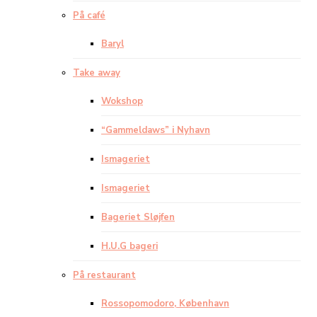
På café
Baryl
Take away
Wokshop
“Gammeldaws” i Nyhavn
Ismageriet
Ismageriet
Bageriet Sløjfen
H.U.G bageri
På restaurant
Rossopomodoro, København