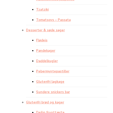
Tzatziki
Tomatsovs – Passata
Desserter & søde sager
Flødeis
Pandekager
Daddelkugler
Pebermyntepastiller
Glutenfri lagkage
Sundere snickers bar
Glutenfri brød og kager
Dejlig frugttærte