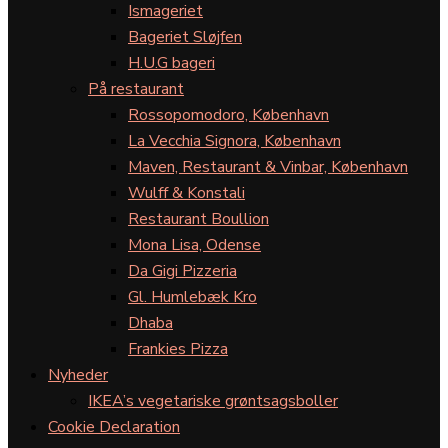
Ismageriet
Bageriet Sløjfen
H.U.G bageri
På restaurant
Rossopomodoro, København
La Vecchia Signora, København
Maven, Restaurant & Vinbar, København
Wulff & Konstali
Restaurant Boullion
Mona Lisa, Odense
Da Gigi Pizzeria
Gl. Humlebæk Kro
Dhaba
Frankies Pizza
Nyheder
IKEA’s vegetariske grøntsagsboller
Cookie Declaration