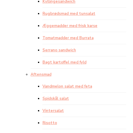
Kyllingesandwich
Rugbrødsmad med tunsalat
Æggemadder med frisk karse
Tomatmadder med Burrata
Serrano sandwich
Bagt kartoffel med fyld
Aftensmad
Vandmelon salat med feta
Spidskål salat
Vintersalat
Risotto