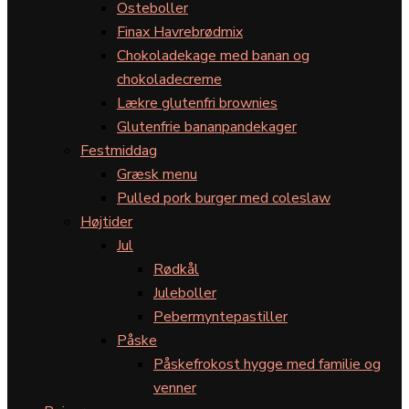
Osteboller
Finax Havrebrødmix
Chokoladekage med banan og
chokoladecreme
Lækre glutenfri brownies
Glutenfrie bananpandekager
Festmiddag
Græsk menu
Pulled pork burger med coleslaw
Højtider
Jul
Rødkål
Juleboller
Pebermyntepastiller
Påske
Påskefrokost hygge med familie og
venner