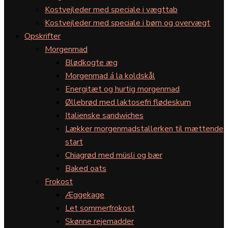
Kostvejleder med speciale i vægttab
Kostvejleder med speciale i børn og overvægt
Opskrifter
Morgenmad
Blødkogte æg
Morgenmad á la koldskål
Energitæt og hurtig morgenmad
Øllebrød med laktosefri flødeskum
Italienske sandwiches
Lækker morgenmadstallerken til mættende
start
Chiagrød med müsli og bær
Baked oats
Frokost
Æggekage
Let sommerfrokost
Skønne rejemadder