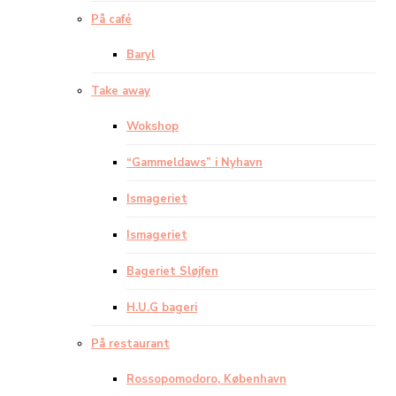
På café
Baryl
Take away
Wokshop
“Gammeldaws” i Nyhavn
Ismageriet
Ismageriet
Bageriet Sløjfen
H.U.G bageri
På restaurant
Rossopomodoro, København