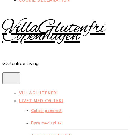
COOKIE DECLARATION
VillaGlutenfri
Copenhagen
Glutenfree Living
VILLAGLUTENFRI
LIVET MED CØLIAKI
Cøliaki generelt
Børn med cøliaki