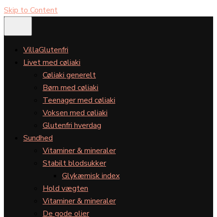
Skip to Content
VillaGlutenfri
Livet med cøliaki
Cøliaki generelt
Børn med cøliaki
Teenager med cøliaki
Voksen med cøliaki
Glutenfri hverdag
Sundhed
Vitaminer & mineraler
Stabilt blodsukker
Glykæmisk index
Hold vægten
Vitaminer & mineraler
De gode olier