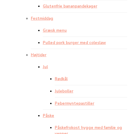
Glutenfrie bananpandekager
Festmiddag
Græsk menu
Pulled pork burger med coleslaw
Højtider
Jul
Rødkål
Juleboller
Pebermyntepastiller
Påske
Påskefrokost hygge med familie og
venner