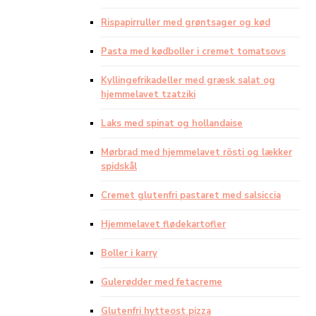
Rispapirruller med grøntsager og kød
Pasta med kødboller i cremet tomatsovs
Kyllingefrikadeller med græsk salat og
hjemmelavet tzatziki
Laks med spinat og hollandaise
Mørbrad med hjemmelavet rösti og lækker
spidskål
Cremet glutenfri pastaret med salsiccia
Hjemmelavet flødekartofler
Boller i karry
Gulerødder med fetacreme
Glutenfri hytteost pizza