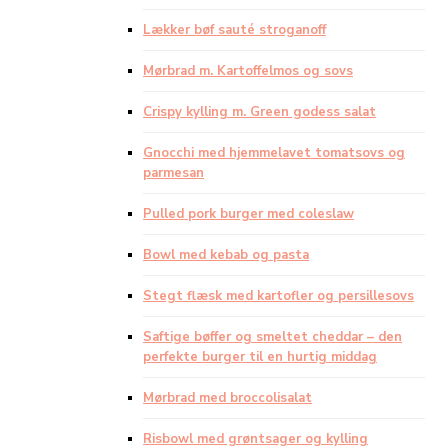
Lækker bøf sauté stroganoff
Mørbrad m. Kartoffelmos og sovs
Crispy kylling m. Green godess salat
Gnocchi med hjemmelavet tomatsovs og
parmesan
Pulled pork burger med coleslaw
Bowl med kebab og pasta
Stegt flæsk med kartofler og persillesovs
Saftige bøffer og smeltet cheddar – den
perfekte burger til en hurtig middag
Mørbrad med broccolisalat
Risbowl med grøntsager og kylling