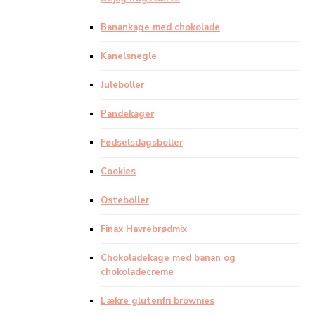
Banankage med chokolade
Kanelsnegle
Juleboller
Pandekager
Fødselsdagsboller
Cookies
Osteboller
Finax Havrebrødmix
Chokoladekage med banan og
chokoladecreme
Lækre glutenfri brownies