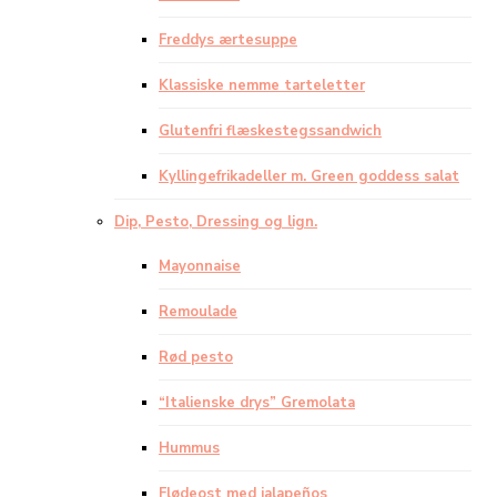
Freddys ærtesuppe
Klassiske nemme tarteletter
Glutenfri flæskestegssandwich
Kyllingefrikadeller m. Green goddess salat
Dip, Pesto, Dressing og lign.
Mayonnaise
Remoulade
Rød pesto
“Italienske drys” Gremolata
Hummus
Flødeost med jalapeños