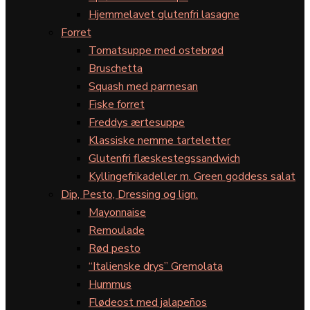
Hjemmelavet glutenfri lasagne
Forret
Tomatsuppe med ostebrød
Bruschetta
Squash med parmesan
Fiske forret
Freddys ærtesuppe
Klassiske nemme tarteletter
Glutenfri flæskestegssandwich
Kyllingefrikadeller m. Green goddess salat
Dip, Pesto, Dressing og lign.
Mayonnaise
Remoulade
Rød pesto
“Italienske drys” Gremolata
Hummus
Flødeost med jalapeños