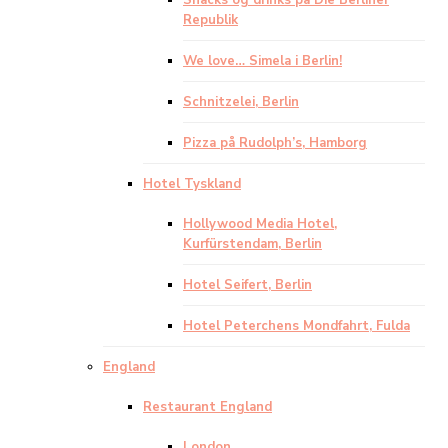
Snacks og drinks på Die Berliner
Republik
We love… Simela i Berlin!
Schnitzelei, Berlin
Pizza på Rudolph’s, Hamborg
Hotel Tyskland
Hollywood Media Hotel,
Kurfürstendam, Berlin
Hotel Seifert, Berlin
Hotel Peterchens Mondfahrt, Fulda
England
Restaurant England
London