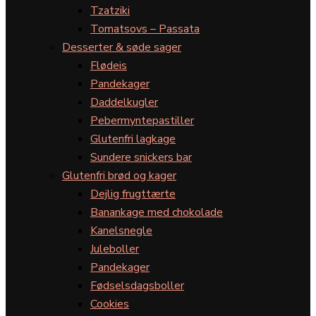
Tzatziki
Tomatsovs – Passata
Desserter & søde sager
Flødeis
Pandekager
Daddelkugler
Pebermyntepastiller
Glutenfri lagkage
Sundere snickers bar
Glutenfri brød og kager
Dejlig frugttærte
Banankage med chokolade
Kanelsnegle
Juleboller
Pandekager
Fødselsdagsboller
Cookies