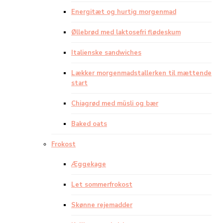
Energitæt og hurtig morgenmad
Øllebrød med laktosefri flødeskum
Italienske sandwiches
Lækker morgenmadstallerken til mættende
start
Chiagrød med müsli og bær
Baked oats
Frokost
Æggekage
Let sommerfrokost
Skønne rejemadder