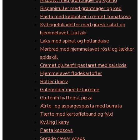
Risbowl med grøntsager og kylling
Rispapirruller med grøntsager og kød
Pasta med kødboller i cremet tomatsovs
Kyllingefrikadeller med græsk salat og
hjemmelavet tzatziki
Laks med spinat og hollandaise
Mørbrad med hjemmelavet rösti og lækker
spidskål
Cremet glutenfri pastaret med salsiccia
Hjemmelavet flødekartofler
Boller i karry
Gulerødder med fetacreme
Glutenfri hytteost pizza
Ærte- og aspargespasta med burrata
Tærte med kartoffelbund og fyld
Kylling i karry
Pasta kødsovs
Sprøde cæsar wraps