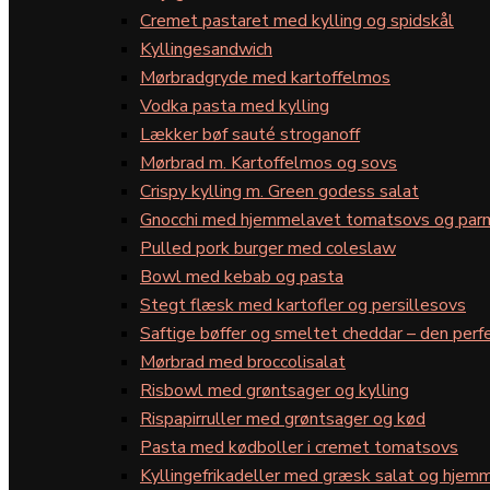
Cremet pastaret med kylling og spidskål
Kyllingesandwich
Mørbradgryde med kartoffelmos
Vodka pasta med kylling
Lækker bøf sauté stroganoff
Mørbrad m. Kartoffelmos og sovs
Crispy kylling m. Green godess salat
Gnocchi med hjemmelavet tomatsovs og par
Pulled pork burger med coleslaw
Bowl med kebab og pasta
Stegt flæsk med kartofler og persillesovs
Saftige bøffer og smeltet cheddar – den perfe
Mørbrad med broccolisalat
Risbowl med grøntsager og kylling
Rispapirruller med grøntsager og kød
Pasta med kødboller i cremet tomatsovs
Kyllingefrikadeller med græsk salat og hjemm