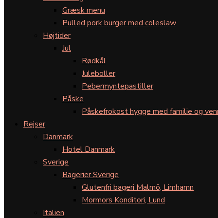
Græsk menu
Pulled pork burger med coleslaw
Højtider
Jul
Rødkål
Juleboller
Pebermyntepastiller
Påske
Påskefrokost hygge med familie og ven
Rejser
Danmark
Hotel Danmark
Sverige
Bagerier Sverige
Glutenfri bageri Malmö, Limhamn
Mormors Konditori, Lund
Italien