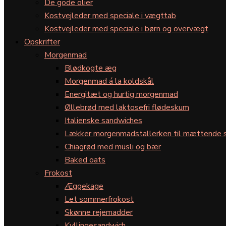
De gode olier
Kostvejleder med speciale i vægttab
Kostvejleder med speciale i børn og overvægt
Opskrifter
Morgenmad
Blødkogte æg
Morgenmad á la koldskål
Energitæt og hurtig morgenmad
Øllebrød med laktosefri flødeskum
Italienske sandwiches
Lækker morgenmadstallerken til mættende s
Chiagrød med müsli og bær
Baked oats
Frokost
Æggekage
Let sommerfrokost
Skønne rejemadder
Kyllingesandwich