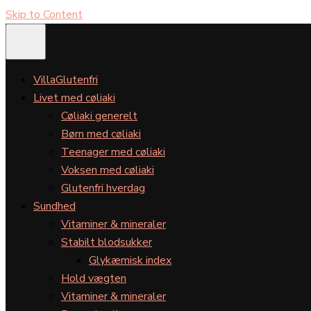
Skip to Content
VillaGlutenfri
Livet med cøliaki
Cøliaki generelt
Børn med cøliaki
Teenager med cøliaki
Voksen med cøliaki
Glutenfri hverdag
Sundhed
Vitaminer & mineraler
Stabilt blodsukker
Glykæmisk index
Hold vægten
Vitaminer & mineraler