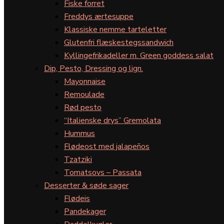
Fiske forret
Freddys ærtesuppe
Klassiske nemme tarteletter
Glutenfri flæskestegssandwich
Kyllingefrikadeller m. Green goddess salat
Dip, Pesto, Dressing og lign.
Mayonnaise
Remoulade
Rød pesto
“Italienske drys” Gremolata
Hummus
Flødeost med jalapeños
Tzatziki
Tomatsovs – Passata
Desserter & søde sager
Flødeis
Pandekager