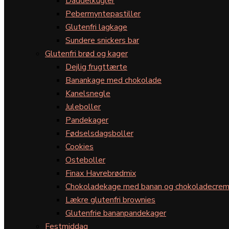
Daddelkugler
Pebermyntepastiller
Glutenfri lagkage
Sundere snickers bar
Glutenfri brød og kager
Dejlig frugttærte
Banankage med chokolade
Kanelsnegle
Juleboller
Pandekager
Fødselsdagsboller
Cookies
Osteboller
Finax Havrebrødmix
Chokoladekage med banan og chokoladecre
Lækre glutenfri brownies
Glutenfrie bananpandekager
Festmiddag