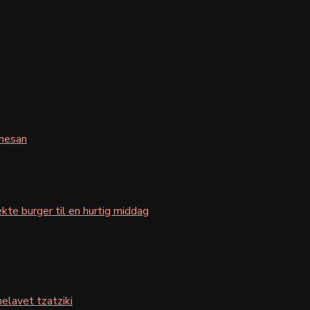
mesan
kte burger til en hurtig middag
elavet tzatziki