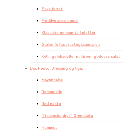
Fiske forret
Freddys ærtesuppe
Klassiske nemme tarteletter
Glutenfri flæskestegssandwich
Kyllingefrikadeller m. Green goddess salat
Dip, Pesto, Dressing og lign.
Mayonnaise
Remoulade
Rød pesto
“Italienske drys” Gremolata
Hummus