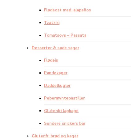
Flødeost med jalapeños
Tzatziki
Tomatsovs – Passata
Desserter & søde sager
Flødeis
Pandekager
Daddelkugler
Pebermyntepastiller
Glutenfri lagkage
Sundere snickers bar
Glutenfri brød og kager