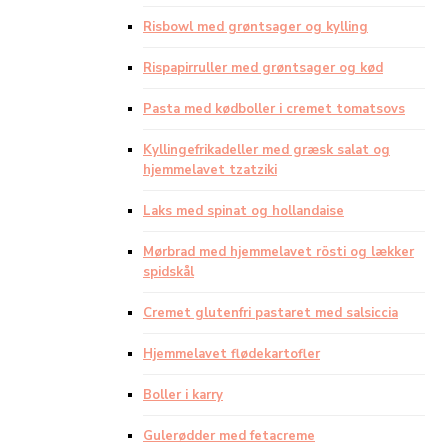
Risbowl med grøntsager og kylling
Rispapirruller med grøntsager og kød
Pasta med kødboller i cremet tomatsovs
Kyllingefrikadeller med græsk salat og
hjemmelavet tzatziki
Laks med spinat og hollandaise
Mørbrad med hjemmelavet rösti og lækker
spidskål
Cremet glutenfri pastaret med salsiccia
Hjemmelavet flødekartofler
Boller i karry
Gulerødder med fetacreme