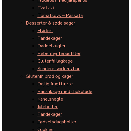
Flødeost med jalapeños
Tzatziki
Tomatsovs – Passata
Desserter & søde sager
Flødeis
Pandekager
Daddelkugler
Pebermyntepastiller
Glutenfri lagkage
Sundere snickers bar
Glutenfri brød og kager
Dejlig frugttærte
Banankage med chokolade
Kanelsnegle
Juleboller
Pandekager
Fødselsdagsboller
Cookies