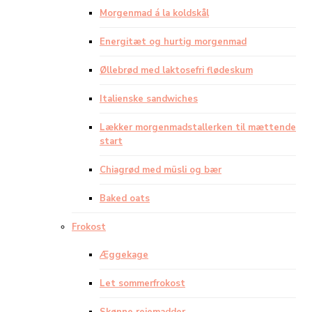
Morgenmad á la koldskål
Energitæt og hurtig morgenmad
Øllebrød med laktosefri flødeskum
Italienske sandwiches
Lækker morgenmadstallerken til mættende
start
Chiagrød med müsli og bær
Baked oats
Frokost
Æggekage
Let sommerfrokost