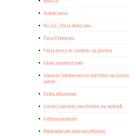
Risotto
Græsk menu
No. 12 – Pizza della casa
Pizza Pepperoni
Pasta pesto m. tomater og burrata
Dejlig weekend mad
Glaseret hamburgerryg, kartofler og stuvet
spinat
Dejlig aftensmad
Cremet pastaret med kylling og spidskål
Kyllingesandwich
Mørbradgryde med kartoffelmos