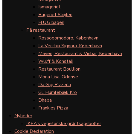
Ismageriet
Bageriet Sløjfen
H.U.G bageri
På restaurant
Rossopomodoro, København
La Vecchia Signora, København
Maven, Restaurant & Vinbar, København
Wulff & Konstali
Restaurant Boullion
Mona Lisa, Odense
Da Gigi Pizzeria
Gl. Humlebæk Kro
Dhaba
Frankies Pizza
Nyheder
IKEA’s vegetariske grøntsagsboller
Cookie Declaration