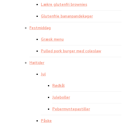
Lækre glutenfri brownies
Glutenfrie bananpandekager
Festmiddag
Græsk menu
Pulled pork burger med coleslaw
Højtider
Jul
Rødkål
Juleboller
Pebermyntepastiller
Påske