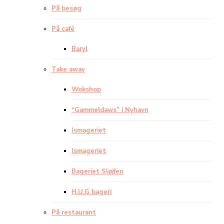
På besøg
På café
Baryl
Take away
Wokshop
“Gammeldaws” i Nyhavn
Ismageriet
Ismageriet
Bageriet Sløjfen
H.U.G bageri
På restaurant