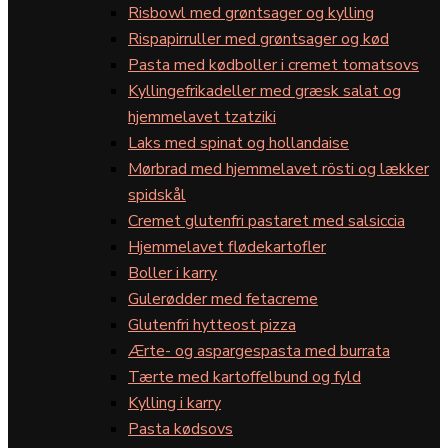
Risbowl med grøntsager og kylling
Rispapirruller med grøntsager og kød
Pasta med kødboller i cremet tomatsovs
Kyllingefrikadeller med græsk salat og
hjemmelavet tzatziki
Laks med spinat og hollandaise
Mørbrad med hjemmelavet rösti og lækker
spidskål
Cremet glutenfri pastaret med salsiccia
Hjemmelavet flødekartofler
Boller i karry
Gulerødder med fetacreme
Glutenfri hytteost pizza
Ærte- og aspargespasta med burrata
Tærte med kartoffelbund og fyld
Kylling i karry
Pasta kødsovs