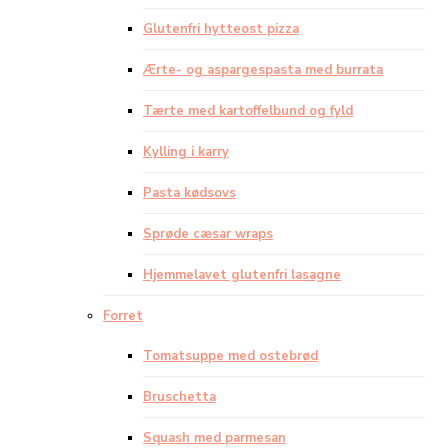
Glutenfri hytteost pizza
Ærte- og aspargespasta med burrata
Tærte med kartoffelbund og fyld
Kylling i karry
Pasta kødsovs
Sprøde cæsar wraps
Hjemmelavet glutenfri lasagne
Forret
Tomatsuppe med ostebrød
Bruschetta
Squash med parmesan