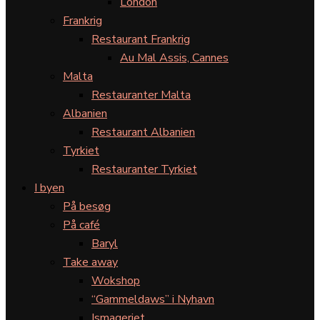
London
Frankrig
Restaurant Frankrig
Au Mal Assis, Cannes
Malta
Restauranter Malta
Albanien
Restaurant Albanien
Tyrkiet
Restauranter Tyrkiet
I byen
På besøg
På café
Baryl
Take away
Wokshop
“Gammeldaws” i Nyhavn
Ismageriet