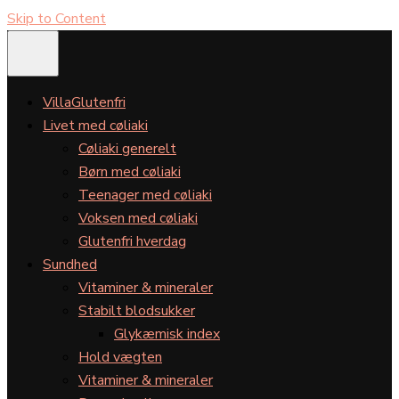
Skip to Content
VillaGlutenfri
Livet med cøliaki
Cøliaki generelt
Børn med cøliaki
Teenager med cøliaki
Voksen med cøliaki
Glutenfri hverdag
Sundhed
Vitaminer & mineraler
Stabilt blodsukker
Glykæmisk index
Hold vægten
Vitaminer & mineraler