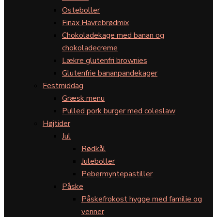
Osteboller
Finax Havrebrødmix
Chokoladekage med banan og
chokoladecreme
Lækre glutenfri brownies
Glutenfrie bananpandekager
Festmiddag
Græsk menu
Pulled pork burger med coleslaw
Højtider
Jul
Rødkål
Juleboller
Pebermyntepastiller
Påske
Påskefrokost hygge med familie og
venner