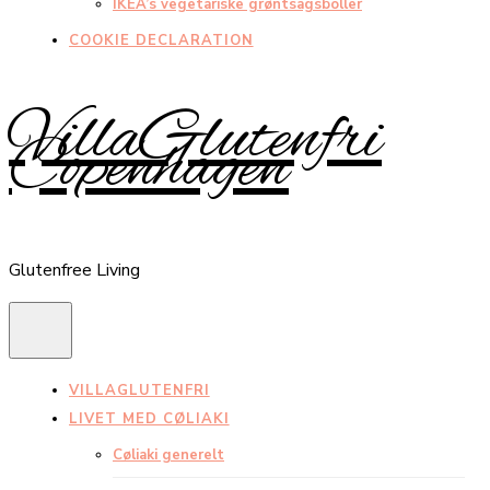
IKEA’s vegetariske grøntsagsboller
COOKIE DECLARATION
VillaGlutenfri
Copenhagen
Glutenfree Living
VILLAGLUTENFRI
LIVET MED CØLIAKI
Cøliaki generelt