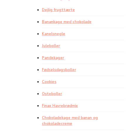
Dejlig frugttærte
Banankage med chokolade
Kanelsnegle
Juleboller
Pandekager
Fødselsdagsboller
Cookies
Osteboller
Finax Havrebrødmix
Chokoladekage med banan og
chokoladecreme