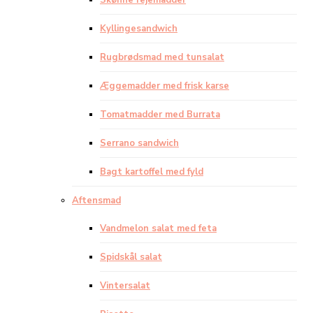
Skønne rejemadder
Kyllingesandwich
Rugbrødsmad med tunsalat
Æggemadder med frisk karse
Tomatmadder med Burrata
Serrano sandwich
Bagt kartoffel med fyld
Aftensmad
Vandmelon salat med feta
Spidskål salat
Vintersalat