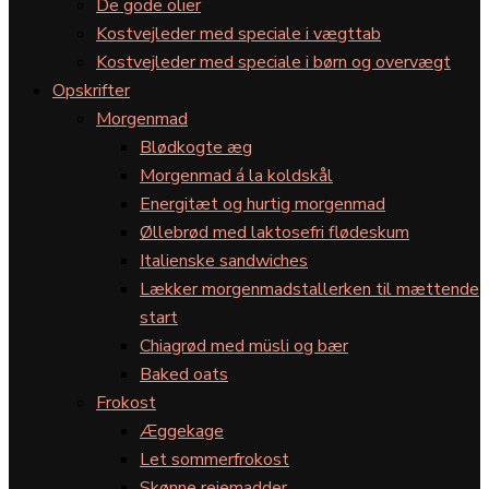
De gode olier
Kostvejleder med speciale i vægttab
Kostvejleder med speciale i børn og overvægt
Opskrifter
Morgenmad
Blødkogte æg
Morgenmad á la koldskål
Energitæt og hurtig morgenmad
Øllebrød med laktosefri flødeskum
Italienske sandwiches
Lækker morgenmadstallerken til mættende
start
Chiagrød med müsli og bær
Baked oats
Frokost
Æggekage
Let sommerfrokost
Skønne rejemadder