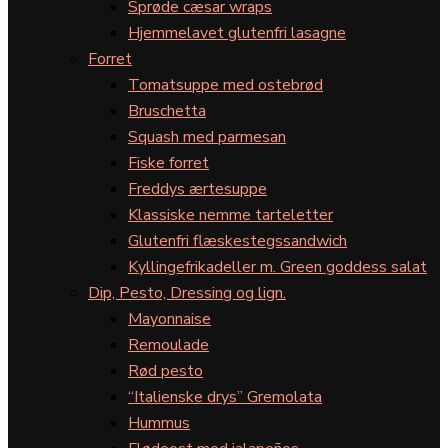
Sprøde cæsar wraps
Hjemmelavet glutenfri lasagne
Forret
Tomatsuppe med ostebrød
Bruschetta
Squash med parmesan
Fiske forret
Freddys ærtesuppe
Klassiske nemme tarteletter
Glutenfri flæskestegssandwich
Kyllingefrikadeller m. Green goddess salat
Dip, Pesto, Dressing og lign.
Mayonnaise
Remoulade
Rød pesto
“Italienske drys” Gremolata
Hummus