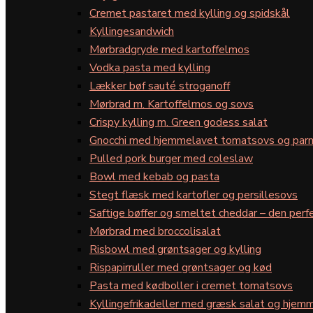
Cremet pastaret med kylling og spidskål
Kyllingesandwich
Mørbradgryde med kartoffelmos
Vodka pasta med kylling
Lækker bøf sauté stroganoff
Mørbrad m. Kartoffelmos og sovs
Crispy kylling m. Green godess salat
Gnocchi med hjemmelavet tomatsovs og par
Pulled pork burger med coleslaw
Bowl med kebab og pasta
Stegt flæsk med kartofler og persillesovs
Saftige bøffer og smeltet cheddar – den perfe
Mørbrad med broccolisalat
Risbowl med grøntsager og kylling
Rispapirruller med grøntsager og kød
Pasta med kødboller i cremet tomatsovs
Kyllingefrikadeller med græsk salat og hjemm