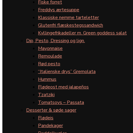
Fiske forret
Freddys ærtesuppe
Klassiske nemme tarteletter
Glutenfri flæskestegssandwich
Kyllingefrikadeller m. Green goddess salat
Dip, Pesto, Dressing og lign.
Mayonnaise
Remoulade
Rød pesto
“Italienske drys” Gremolata
Hummus
Flødeost med jalapeños
Tzatziki
Tomatsovs – Passata
Desserter & søde sager
Flødeis
Pandekager