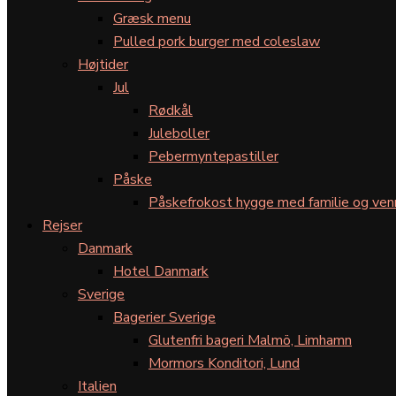
Græsk menu
Pulled pork burger med coleslaw
Højtider
Jul
Rødkål
Juleboller
Pebermyntepastiller
Påske
Påskefrokost hygge med familie og ven
Rejser
Danmark
Hotel Danmark
Sverige
Bagerier Sverige
Glutenfri bageri Malmö, Limhamn
Mormors Konditori, Lund
Italien