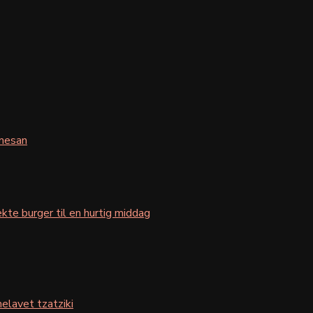
mesan
kte burger til en hurtig middag
elavet tzatziki