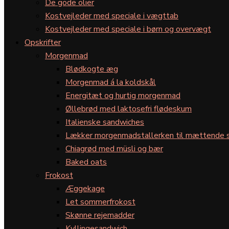
De gode olier
Kostvejleder med speciale i vægttab
Kostvejleder med speciale i børn og overvægt
Opskrifter
Morgenmad
Blødkogte æg
Morgenmad á la koldskål
Energitæt og hurtig morgenmad
Øllebrød med laktosefri flødeskum
Italienske sandwiches
Lækker morgenmadstallerken til mættende s
Chiagrød med müsli og bær
Baked oats
Frokost
Æggekage
Let sommerfrokost
Skønne rejemadder
Kyllingesandwich