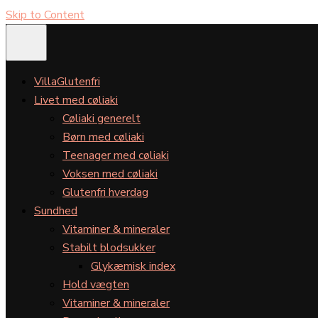
Skip to Content
VillaGlutenfri
Livet med cøliaki
Cøliaki generelt
Børn med cøliaki
Teenager med cøliaki
Voksen med cøliaki
Glutenfri hverdag
Sundhed
Vitaminer & mineraler
Stabilt blodsukker
Glykæmisk index
Hold vægten
Vitaminer & mineraler