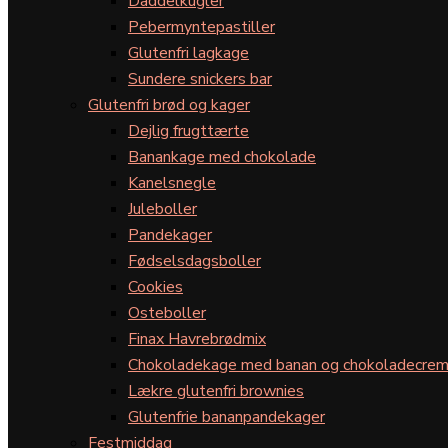
Daddelkugler
Pebermyntepastiller
Glutenfri lagkage
Sundere snickers bar
Glutenfri brød og kager
Dejlig frugttærte
Banankage med chokolade
Kanelsnegle
Juleboller
Pandekager
Fødselsdagsboller
Cookies
Osteboller
Finax Havrebrødmix
Chokoladekage med banan og chokoladecre
Lækre glutenfri brownies
Glutenfrie bananpandekager
Festmiddag