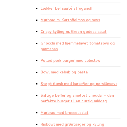
Lækker bøf sauté stroganoff
Mørbrad m. Kartoffelmos og sovs
Crispy kylling m. Green godess salat
Gnocchi med hjemmelavet tomatsovs og
parmesan
Pulled pork burger med coleslaw
Bowl med kebab og pasta
Stegt flæsk med kartofler og persillesovs
Saftige bøffer og smeltet cheddar – den
perfekte burger til en hurtig middag
Mørbrad med broccolisalat
Risbowl med grøntsager og kylling