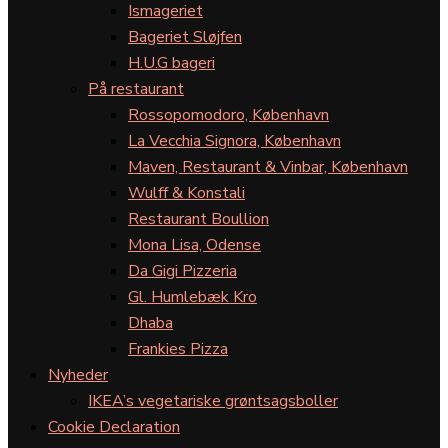
Ismageriet
Bageriet Sløjfen
H.U.G bageri
På restaurant
Rossopomodoro, København
La Vecchia Signora, København
Maven, Restaurant & Vinbar, København
Wulff & Konstali
Restaurant Boullion
Mona Lisa, Odense
Da Gigi Pizzeria
Gl. Humlebæk Kro
Dhaba
Frankies Pizza
Nyheder
IKEA’s vegetariske grøntsagsboller
Cookie Declaration