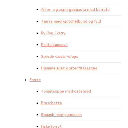
Ærte- og aspargespasta med burrata
Tærte med kartoffelbund og fyld
Kylling i karry
Pasta kødsovs
Sprøde cæsar wraps
Hjemmelavet glutenfri lasagne
Forret
Tomatsuppe med ostebrød
Bruschetta
Squash med parmesan
Fiske forret