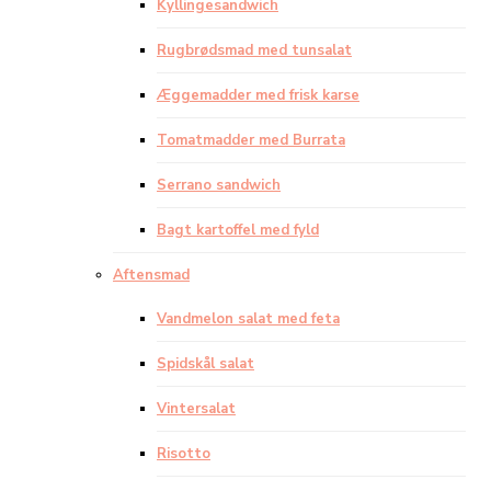
Kyllingesandwich
Rugbrødsmad med tunsalat
Æggemadder med frisk karse
Tomatmadder med Burrata
Serrano sandwich
Bagt kartoffel med fyld
Aftensmad
Vandmelon salat med feta
Spidskål salat
Vintersalat
Risotto