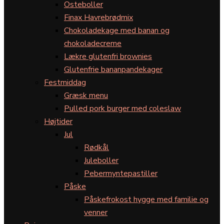
Osteboller
Finax Havrebrødmix
Chokoladekage med banan og
chokoladecreme
Lækre glutenfri brownies
Glutenfrie bananpandekager
Festmiddag
Græsk menu
Pulled pork burger med coleslaw
Højtider
Jul
Rødkål
Juleboller
Pebermyntepastiller
Påske
Påskefrokost hygge med familie og
venner