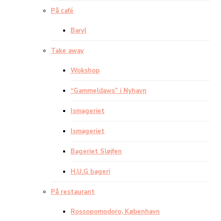
På café
Baryl
Take away
Wokshop
“Gammeldaws” i Nyhavn
Ismageriet
Ismageriet
Bageriet Sløjfen
H.U.G bageri
På restaurant
Rossopomodoro, København