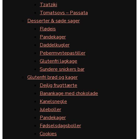
Tzatziki
Tomatsovs – Passata
Desserter & søde sager
Flødeis
Pandekager
Daddelkugler
Pebermyntepastiller
Glutenfri lagkage
Sundere snickers bar
Glutenfri brød og kager
Dejlig frugttærte
Banankage med chokolade
Kanelsnegle
Juleboller
Pandekager
Fødselsdagsboller
Cookies