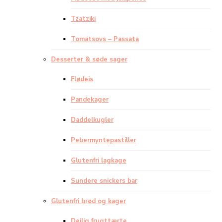
Tzatziki
Tomatsovs – Passata
Desserter & søde sager
Flødeis
Pandekager
Daddelkugler
Pebermyntepastiller
Glutenfri lagkage
Sundere snickers bar
Glutenfri brød og kager
Dejlig frugttærte