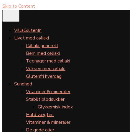
Skip to Content
VillaGlutenfri
Livet med cøliaki
Cøliaki generelt
Børn med cøliaki
Teenager med cøliaki
Voksen med cøliaki
Glutenfri hverdag
Sundhed
Vitaminer & mineraler
Stabilt blodsukker
Glykæmisk index
Hold vægten
Vitaminer & mineraler
De gode olier