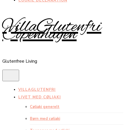
COOKIE DECLARATION
VillaGlutenfri
Copenhagen
Glutenfree Living
VILLAGLUTENFRI
LIVET MED CØLIAKI
Cøliaki generelt
Børn med cøliaki