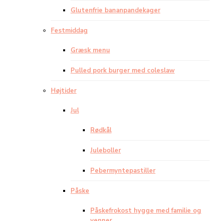
Glutenfrie bananpandekager
Festmiddag
Græsk menu
Pulled pork burger med coleslaw
Højtider
Jul
Rødkål
Juleboller
Pebermyntepastiller
Påske
Påskefrokost hygge med familie og
venner