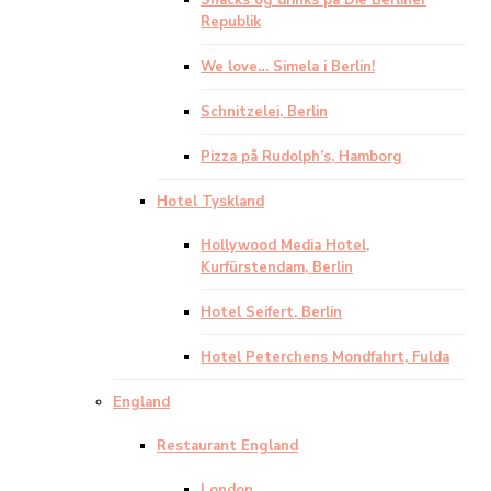
Snacks og drinks på Die Berliner
Republik
We love… Simela i Berlin!
Schnitzelei, Berlin
Pizza på Rudolph’s, Hamborg
Hotel Tyskland
Hollywood Media Hotel,
Kurfürstendam, Berlin
Hotel Seifert, Berlin
Hotel Peterchens Mondfahrt, Fulda
England
Restaurant England
London