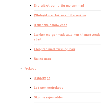
Energitæt og hurtig morgenmad
Øllebrød med laktosefri flødeskum
Italienske sandwiches
Lækker morgenmadstallerken til mættende
start
Chiagrød med müsli og bær
Baked oats
Frokost
Æggekage
Let sommerfrokost
Skønne rejemadder