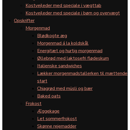
Kostvejleder med speciale i vægttab
Kostvejleder med speciale i børn og overvægt
Opskrifter
Morgenmad
Blødkogte æg
Morgenmad á la koldskål
Energitæt og hurtig morgenmad
Øllebrød med laktosefri flødeskum
Italienske sandwiches
Lækker morgenmadstallerken til mættende
start
Chiagrød med müsli og bær
Baked oats
Frokost
Æggekage
Let sommerfrokost
Skønne rejemadder