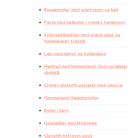
Rispapirruller med grøntsager og kød
Pasta med kødboller i cremet tomatsovs
Kyllingefrikadeller med græsk salat og
hjemmelavet tzatziki
Laks med spinat og hollandaise
Mørbrad med hjemmelavet rösti og lækker
spidskål
Cremet glutenfri pastaret med salsiccia
Hjemmelavet flødekartofler
Boller i karry
Gulerødder med fetacreme
Glutenfri hytteost pizza