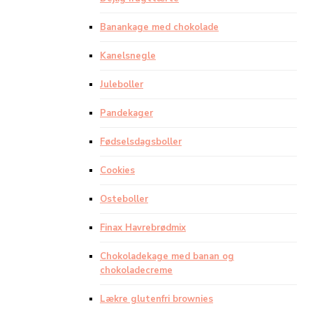
Banankage med chokolade
Kanelsnegle
Juleboller
Pandekager
Fødselsdagsboller
Cookies
Osteboller
Finax Havrebrødmix
Chokoladekage med banan og
chokoladecreme
Lækre glutenfri brownies