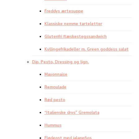
Freddys ærtesuppe
Klassiske nemme tarteletter
Glutenfri flæskestegssandwich
Kyllingefrikadeller m. Green goddess salat
Dip, Pesto, Dressing og lign.
Mayonnaise
Remoulade
Rød pesto
“Italienske drys” Gremolata
Hummus
Flødeost med jalapeños