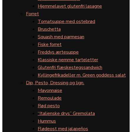
Hjemmelavet glutenfri lasagne
Forret
Tomatsuppe med ostebrød
Bruschetta
Squash med parmesan
Fiske forret
Freddys ærtesuppe
Klassiske nemme tarteletter
Glutenfri flæskestegssandwich
Kyllingefrikadeller m. Green goddess salat
Dip, Pesto, Dressing og lign.
Mayonnaise
Remoulade
Rød pesto
“Italienske drys” Gremolata
Hummus
Flødeost med jalapeños