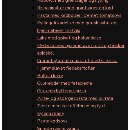
Risbowl med grøntsager og kylling
Rispapirruller med grøntsager og kød
Pasta med kødboller i cremet tomatsovs
Kyllingefrikadeller med græsk salat og
hjemmelavet tzatziki
Laks med spinat og hollandaise
Mørbrad med hjemmelavet rösti og lækker
spidskål
Cremet glutenfri pastaret med salsiccia
Hjemmelavet flødekartofler
Boller i karry
Gulerødder med fetacreme
Glutenfri hytteost pizza
Ærte- og aspargespasta med burrata
Tærte med kartoffelbund og fyld
Kylling i karry
Pasta kødsovs
Sprøde cæsar wraps