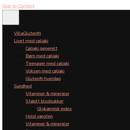
Skip to Content
VillaGlutenfri
Livet med cøliaki
Cøliaki generelt
Børn med cøliaki
Teenager med cøliaki
Voksen med cøliaki
Glutenfri hverdag
Sundhed
Vitaminer & mineraler
Stabilt blodsukker
Glykæmisk index
Hold vægten
Vitaminer & mineraler