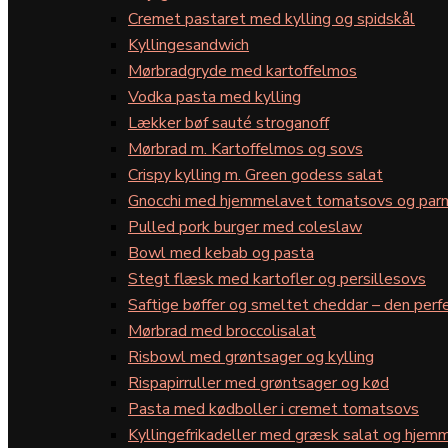
Cremet pastaret med kylling og spidskål
Kyllingesandwich
Mørbradgryde med kartoffelmos
Vodka pasta med kylling
Lækker bøf sauté stroganoff
Mørbrad m. Kartoffelmos og sovs
Crispy kylling m. Green godess salat
Gnocchi med hjemmelavet tomatsovs og par
Pulled pork burger med coleslaw
Bowl med kebab og pasta
Stegt flæsk med kartofler og persillesovs
Saftige bøffer og smeltet cheddar – den perfe
Mørbrad med broccolisalat
Risbowl med grøntsager og kylling
Rispapirruller med grøntsager og kød
Pasta med kødboller i cremet tomatsovs
Kyllingefrikadeller med græsk salat og hjemm