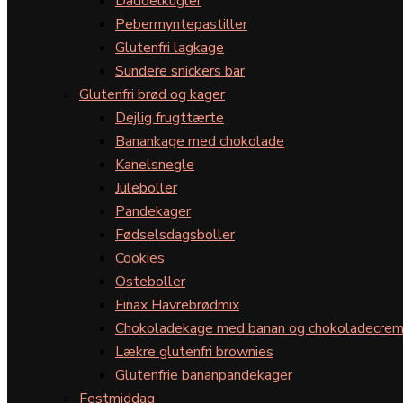
Daddelkugler
Pebermyntepastiller
Glutenfri lagkage
Sundere snickers bar
Glutenfri brød og kager
Dejlig frugttærte
Banankage med chokolade
Kanelsnegle
Juleboller
Pandekager
Fødselsdagsboller
Cookies
Osteboller
Finax Havrebrødmix
Chokoladekage med banan og chokoladecre
Lækre glutenfri brownies
Glutenfrie bananpandekager
Festmiddag