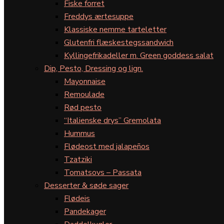
Fiske forret
Freddys ærtesuppe
Klassiske nemme tarteletter
Glutenfri flæskestegssandwich
Kyllingefrikadeller m. Green goddess salat
Dip, Pesto, Dressing og lign.
Mayonnaise
Remoulade
Rød pesto
“Italienske drys” Gremolata
Hummus
Flødeost med jalapeños
Tzatziki
Tomatsovs – Passata
Desserter & søde sager
Flødeis
Pandekager