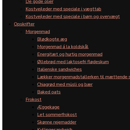
De gode olier
Kostvejleder med speciale i vægttab
Kostvejleder med speciale i børn og overvægt
Opskrifter
Morgenmad
Blødkogte æg
Morgenmad á la koldskål
Energitæt og hurtig morgenmad
Øllebrød med laktosefri flødeskum
Italienske sandwiches
Lækker morgenmadstallerken til mættende s
Chiagrød med müsli og bær
Baked oats
Frokost
Æggekage
Let sommerfrokost
Skønne rejemadder
Kyllingesandwich