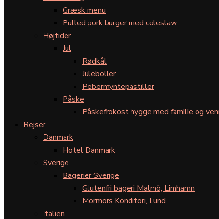
Græsk menu
Pulled pork burger med coleslaw
Højtider
Jul
Rødkål
Juleboller
Pebermyntepastiller
Påske
Påskefrokost hygge med familie og ven
Rejser
Danmark
Hotel Danmark
Sverige
Bagerier Sverige
Glutenfri bageri Malmö, Limhamn
Mormors Konditori, Lund
Italien