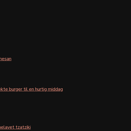
mesan
kte burger til en hurtig middag
elavet tzatziki