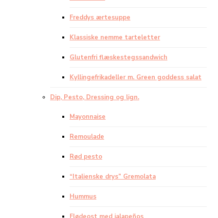
Freddys ærtesuppe
Klassiske nemme tarteletter
Glutenfri flæskestegssandwich
Kyllingefrikadeller m. Green goddess salat
Dip, Pesto, Dressing og lign.
Mayonnaise
Remoulade
Rød pesto
“Italienske drys” Gremolata
Hummus
Flødeost med jalapeños