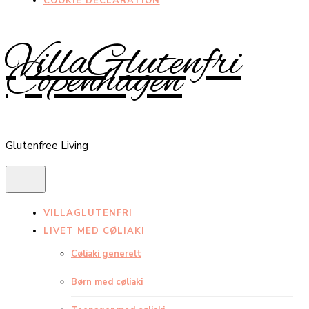
COOKIE DECLARATION
VillaGlutenfri
Copenhagen
Glutenfree Living
VILLAGLUTENFRI
LIVET MED CØLIAKI
Cøliaki generelt
Børn med cøliaki