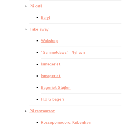
På café
Baryl
Take away
Wokshop
“Gammeldaws” i Nyhavn
Ismageriet
Ismageriet
Bageriet Sløjfen
H.U.G bageri
På restaurant
Rossopomodoro, København