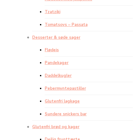
Tzatziki
Tomatsovs – Passata
Desserter & søde sager
Flødeis
Pandekager
Daddelkugler
Pebermyntepastiller
Glutenfri lagkage
Sundere snickers bar
Glutenfri brød og kager
Dejlig frugttærte