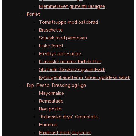
Hjemmelavet glutenfri lasagne
Forret
Tomatsuppe med ostebrød
Bruschetta
Squash med parmesan
Fiske forret
Freddys ærtesuppe
Klassiske nemme tarteletter
Glutenfri flæskestegssandwich
Kyllingefrikadeller m. Green goddess salat
Dip, Pesto, Dressing og lign.
Mayonnaise
Remoulade
Rød pesto
“Italienske drys” Gremolata
Hummus
Flødeost med jalapeños