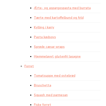
Ærte- og aspargespasta med burrata
Tærte med kartoffelbund og fyld
Kylling i karry
Pasta kødsovs
Sprøde cæsar wraps
Hjemmelavet glutenfri lasagne
Forret
Tomatsuppe med ostebrød
Bruschetta
Squash med parmesan
Fiske forret