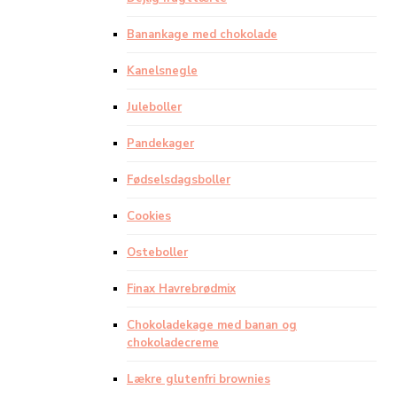
Banankage med chokolade
Kanelsnegle
Juleboller
Pandekager
Fødselsdagsboller
Cookies
Osteboller
Finax Havrebrødmix
Chokoladekage med banan og
chokoladecreme
Lækre glutenfri brownies