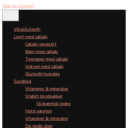
Skip to Content
VillaGlutenfri
Livet med cøliaki
Cøliaki generelt
Børn med cøliaki
Teenager med cøliaki
Voksen med cøliaki
Glutenfri hverdag
Sundhed
Vitaminer & mineraler
Stabilt blodsukker
Glykæmisk index
Hold vægten
Vitaminer & mineraler
De gode olier