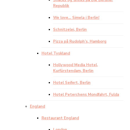
Snacks og drinks på Die Berliner
Republik
We love… Simela i Berlin!
Schnitzelei, Berlin
Pizza på Rudolph’s, Hamborg
Hotel Tyskland
Hollywood Media Hotel,
Kurfürstendam, Berlin
Hotel Seifert, Berlin
Hotel Peterchens Mondfahrt, Fulda
England
Restaurant England
London