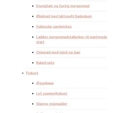
Energitæt og hurtig morgenmad
Øllebrød med laktosefri flødeskum
Italienske sandwiches
Lækker morgenmadstallerken til mættende
start
Chiagrød med müsli og bær
Baked oats
Frokost
Æggekage
Let sommerfrokost
Skønne rejemadder