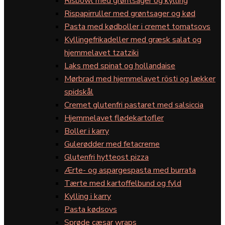
Risbowl med grøntsager og kylling
Rispapirruller med grøntsager og kød
Pasta med kødboller i cremet tomatsovs
Kyllingefrikadeller med græsk salat og
hjemmelavet tzatziki
Laks med spinat og hollandaise
Mørbrad med hjemmelavet rösti og lækker
spidskål
Cremet glutenfri pastaret med salsiccia
Hjemmelavet flødekartofler
Boller i karry
Gulerødder med fetacreme
Glutenfri hytteost pizza
Ærte- og aspargespasta med burrata
Tærte med kartoffelbund og fyld
Kylling i karry
Pasta kødsovs
Sprøde cæsar wraps