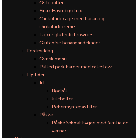
Osteboller
Finax Havrebrødmix
Chokoladekage med banan og
chokoladecreme
Lækre glutenfri brownies
Glutenfrie bananpandekager
Festmiddag
Græsk menu
Pulled pork burger med coleslaw
Højtider
Jul
Rødkål
Juleboller
Pebermyntepastiller
Påske
Påskefrokost hygge med familie og
venner