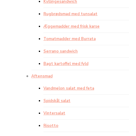
Kyllingesandwich
Rugbrødsmad med tunsalat
Æggemadder med frisk karse
Tomatmadder med Burrata
Serrano sandwich
Bagt kartoffel med fyld
Aftensmad
Vandmelon salat med feta
Spidskål salat
Vintersalat
Risotto