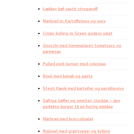
Lækker bøf sauté stroganoff
Mørbrad m. Kartoffelmos og sovs
Crispy kylling m. Green godess salat
Gnocchi med hjemmelavet tomatsovs og
parmesan
Pulled pork burger med coleslaw
Bowl med kebab og pasta
Stegt flæsk med kartofler og persillesovs
Saftige bøffer og smeltet cheddar – den
perfekte burger til en hurtig middag
Mørbrad med broccolisalat
Risbowl med grøntsager og kylling