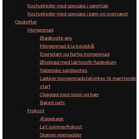
Kostvejleder med speciale i vægttab
Kostvejleder med speciale i børn og overvægt
Opskrifter
Morgenmad
Blødkogte æg
Morgenmad á la koldskål
Energitæt og hurtig morgenmad
Øllebrød med laktosefri flødeskum
Italienske sandwiches
Lækker morgenmadstallerken til mættende
start
Chiagrød med müsli og bær
Baked oats
Frokost
Æggekage
Let sommerfrokost
Skønne rejemadder