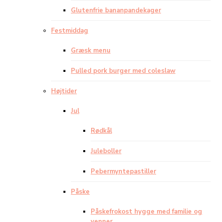
Glutenfrie bananpandekager
Festmiddag
Græsk menu
Pulled pork burger med coleslaw
Højtider
Jul
Rødkål
Juleboller
Pebermyntepastiller
Påske
Påskefrokost hygge med familie og
venner