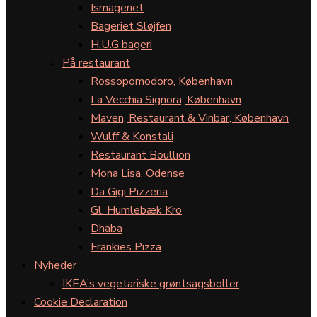
Ismageriet
Bageriet Sløjfen
H.U.G bageri
På restaurant
Rossopomodoro, København
La Vecchia Signora, København
Maven, Restaurant & Vinbar, København
Wulff & Konstali
Restaurant Boullion
Mona Lisa, Odense
Da Gigi Pizzeria
Gl. Humlebæk Kro
Dhaba
Frankies Pizza
Nyheder
IKEA’s vegetariske grøntsagsboller
Cookie Declaration