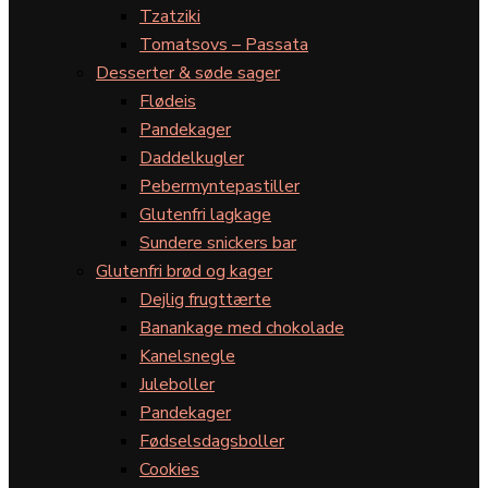
Tzatziki
Tomatsovs – Passata
Desserter & søde sager
Flødeis
Pandekager
Daddelkugler
Pebermyntepastiller
Glutenfri lagkage
Sundere snickers bar
Glutenfri brød og kager
Dejlig frugttærte
Banankage med chokolade
Kanelsnegle
Juleboller
Pandekager
Fødselsdagsboller
Cookies