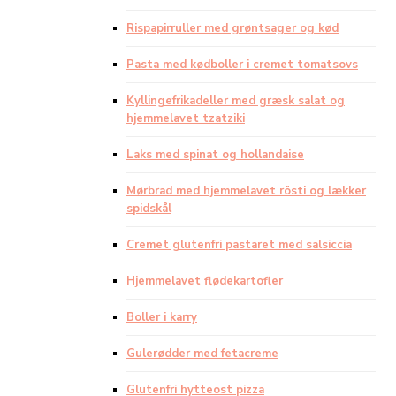
Rispapirruller med grøntsager og kød
Pasta med kødboller i cremet tomatsovs
Kyllingefrikadeller med græsk salat og
hjemmelavet tzatziki
Laks med spinat og hollandaise
Mørbrad med hjemmelavet rösti og lækker
spidskål
Cremet glutenfri pastaret med salsiccia
Hjemmelavet flødekartofler
Boller i karry
Gulerødder med fetacreme
Glutenfri hytteost pizza