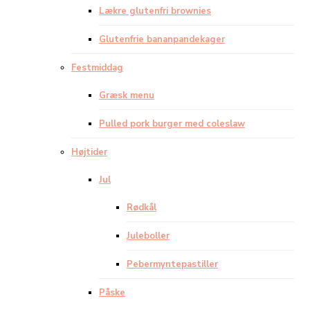
Lækre glutenfri brownies
Glutenfrie bananpandekager
Festmiddag
Græsk menu
Pulled pork burger med coleslaw
Højtider
Jul
Rødkål
Juleboller
Pebermyntepastiller
Påske