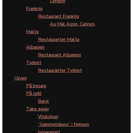
London
Frankrig
Restaurant Frankrig
Au Mal Assis, Cannes
Malta
Restauranter Malta
Albanien
Restaurant Albanien
Tyrkiet
Restauranter Tyrkiet
I byen
På besøg
På café
Baryl
Take away
Wokshop
“Gammeldaws” i Nyhavn
Ismageriet