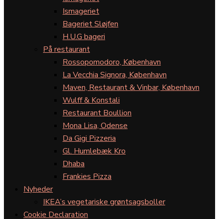
Ismageriet
Bageriet Sløjfen
H.U.G bageri
På restaurant
Rossopomodoro, København
La Vecchia Signora, København
Maven, Restaurant & Vinbar, København
Wulff & Konstali
Restaurant Boullion
Mona Lisa, Odense
Da Gigi Pizzeria
Gl. Humlebæk Kro
Dhaba
Frankies Pizza
Nyheder
IKEA’s vegetariske grøntsagsboller
Cookie Declaration