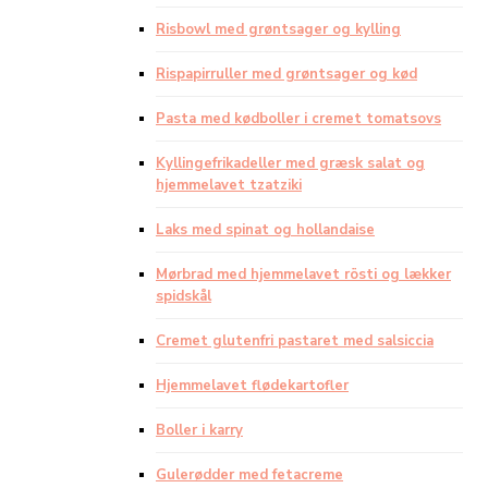
Risbowl med grøntsager og kylling
Rispapirruller med grøntsager og kød
Pasta med kødboller i cremet tomatsovs
Kyllingefrikadeller med græsk salat og
hjemmelavet tzatziki
Laks med spinat og hollandaise
Mørbrad med hjemmelavet rösti og lækker
spidskål
Cremet glutenfri pastaret med salsiccia
Hjemmelavet flødekartofler
Boller i karry
Gulerødder med fetacreme