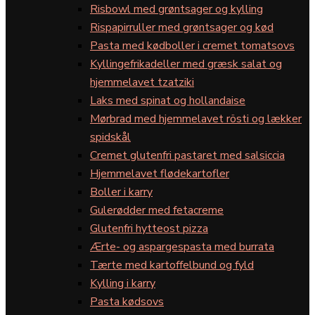
Risbowl med grøntsager og kylling
Rispapirruller med grøntsager og kød
Pasta med kødboller i cremet tomatsovs
Kyllingefrikadeller med græsk salat og
hjemmelavet tzatziki
Laks med spinat og hollandaise
Mørbrad med hjemmelavet rösti og lækker
spidskål
Cremet glutenfri pastaret med salsiccia
Hjemmelavet flødekartofler
Boller i karry
Gulerødder med fetacreme
Glutenfri hytteost pizza
Ærte- og aspargespasta med burrata
Tærte med kartoffelbund og fyld
Kylling i karry
Pasta kødsovs