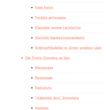
Fiske forret
Freddys ærtesuppe
Klassiske nemme tarteletter
Glutenfri flæskestegssandwich
Kyllingefrikadeller m. Green goddess salat
Dip, Pesto, Dressing og lign.
Mayonnaise
Remoulade
Rød pesto
“Italienske drys” Gremolata
Hummus