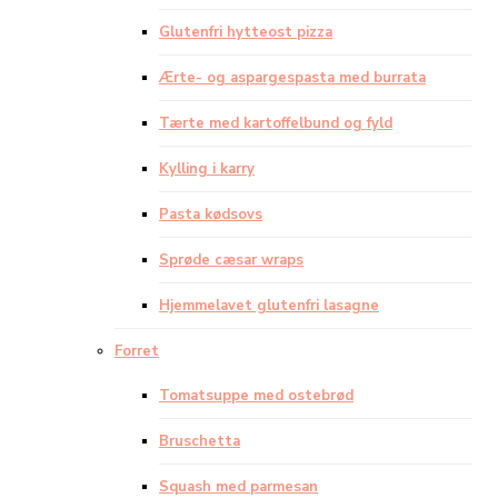
Glutenfri hytteost pizza
Ærte- og aspargespasta med burrata
Tærte med kartoffelbund og fyld
Kylling i karry
Pasta kødsovs
Sprøde cæsar wraps
Hjemmelavet glutenfri lasagne
Forret
Tomatsuppe med ostebrød
Bruschetta
Squash med parmesan