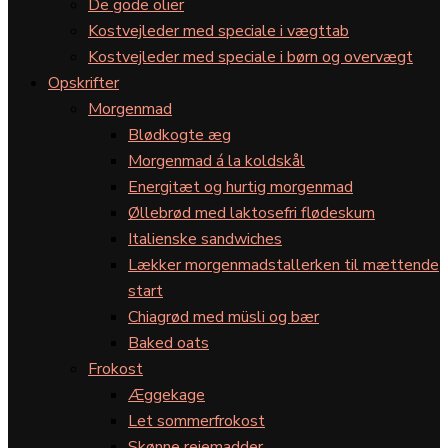
De gode olier
Kostvejleder med speciale i vægttab
Kostvejleder med speciale i børn og overvægt
Opskrifter
Morgenmad
Blødkogte æg
Morgenmad á la koldskål
Energitæt og hurtig morgenmad
Øllebrød med laktosefri flødeskum
Italienske sandwiches
Lækker morgenmadstallerken til mættende
start
Chiagrød med müsli og bær
Baked oats
Frokost
Æggekage
Let sommerfrokost
Skønne rejemadder