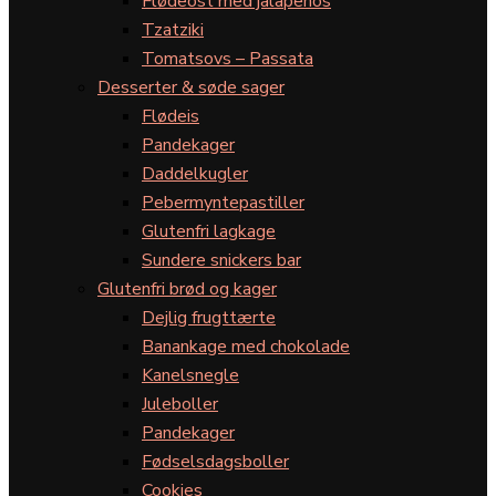
Flødeost med jalapeños
Tzatziki
Tomatsovs – Passata
Desserter & søde sager
Flødeis
Pandekager
Daddelkugler
Pebermyntepastiller
Glutenfri lagkage
Sundere snickers bar
Glutenfri brød og kager
Dejlig frugttærte
Banankage med chokolade
Kanelsnegle
Juleboller
Pandekager
Fødselsdagsboller
Cookies