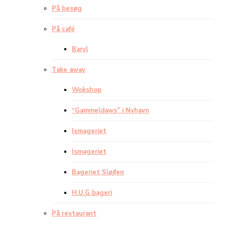
På besøg
På café
Baryl
Take away
Wokshop
“Gammeldaws” i Nyhavn
Ismageriet
Ismageriet
Bageriet Sløjfen
H.U.G bageri
På restaurant