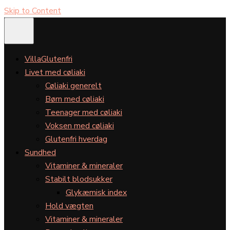
Skip to Content
VillaGlutenfri
Livet med cøliaki
Cøliaki generelt
Børn med cøliaki
Teenager med cøliaki
Voksen med cøliaki
Glutenfri hverdag
Sundhed
Vitaminer & mineraler
Stabilt blodsukker
Glykæmisk index
Hold vægten
Vitaminer & mineraler