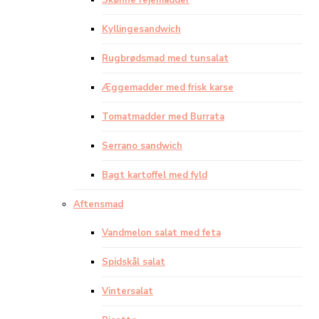
Skønne rejemadder
Kyllingesandwich
Rugbrødsmad med tunsalat
Æggemadder med frisk karse
Tomatmadder med Burrata
Serrano sandwich
Bagt kartoffel med fyld
Aftensmad
Vandmelon salat med feta
Spidskål salat
Vintersalat