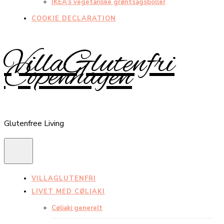
IKEA’s vegetariske grøntsagsboller
COOKIE DECLARATION
VillaGlutenfri
Copenhagen
Glutenfree Living
VILLAGLUTENFRI
LIVET MED CØLIAKI
Cøliaki generelt