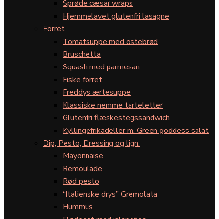
Sprøde cæsar wraps
Hjemmelavet glutenfri lasagne
Forret
Tomatsuppe med ostebrød
Bruschetta
Squash med parmesan
Fiske forret
Freddys ærtesuppe
Klassiske nemme tarteletter
Glutenfri flæskestegssandwich
Kyllingefrikadeller m. Green goddess salat
Dip, Pesto, Dressing og lign.
Mayonnaise
Remoulade
Rød pesto
“Italienske drys” Gremolata
Hummus