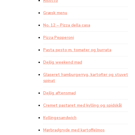
Risotto
Græsk menu
No. 12 – Pizza della casa
Pizza Pepperoni
Pasta pesto m. tomater og burrata
Dejlig weekend mad
Glaseret hamburgerryg, kartofler og stuvet
spinat
Dejlig aftensmad
Cremet pastaret med kylling og spidskål
Kyllingesandwich
Mørbradgryde med kartoffelmos