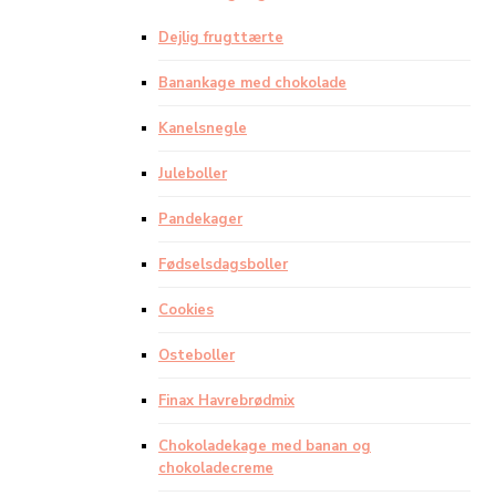
Dejlig frugttærte
Banankage med chokolade
Kanelsnegle
Juleboller
Pandekager
Fødselsdagsboller
Cookies
Osteboller
Finax Havrebrødmix
Chokoladekage med banan og
chokoladecreme