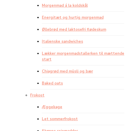
Morgenmad á la koldskål
Energitæt og hurtig morgenmad
Øllebrød med laktosefri flødeskum
Italienske sandwiches
Lækker morgenmadstallerken til mættende
start
Chiagrød med müsli og bær
Baked oats
Frokost
Æggekage
Let sommerfrokost