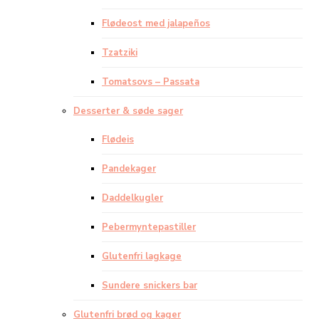
Flødeost med jalapeños
Tzatziki
Tomatsovs – Passata
Desserter & søde sager
Flødeis
Pandekager
Daddelkugler
Pebermyntepastiller
Glutenfri lagkage
Sundere snickers bar
Glutenfri brød og kager