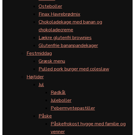
Osteboller
Finax Havrebrødmix
Chokoladekage med banan og
chokoladecreme
Lækre glutenfri brownies
Glutenfrie bananpandekager
Festmiddag
Græsk menu
Pulled pork burger med coleslaw
Højtider
Jul
Rødkål
Juleboller
Pebermyntepastiller
Påske
Påskefrokost hygge med familie og
venner